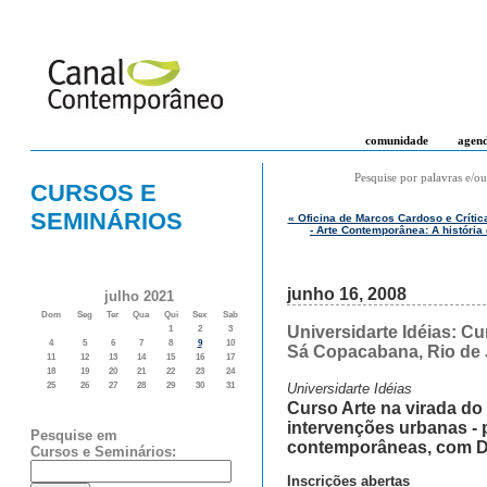
comunidade
agen
Pesquise por palavras e/ou
CURSOS E
SEMINÁRIOS
« Oficina de Marcos Cardoso e Críti
- Arte Contemporânea: A história
junho 16, 2008
julho 2021
Dom
Seg
Ter
Qua
Qui
Sex
Sab
Universidarte Idéias: Cu
1
2
3
4
5
6
7
8
9
10
Sá Copacabana, Rio de 
11
12
13
14
15
16
17
18
19
20
21
22
23
24
Universidarte Idéias
25
26
27
28
29
30
31
Curso Arte na virada do
intervenções urbanas - p
Pesquise em
contemporâneas, com D
Cursos e Seminários:
Inscrições abertas