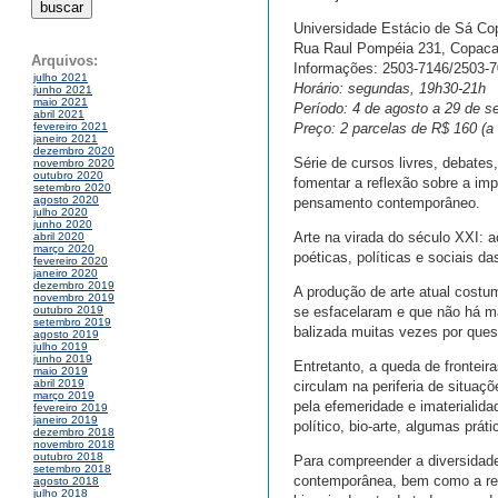
Universidade Estácio de Sá C
Rua Raul Pompéia 231, Copacab
Arquivos:
Informações: 2503-7146/2503-
julho 2021
Horário: segundas, 19h30-21h
junho 2021
maio 2021
Período: 4 de agosto a 29 de s
abril 2021
Preço: 2 parcelas de R$ 160 (a 
fevereiro 2021
janeiro 2021
dezembro 2020
Série de cursos livres, debates
novembro 2020
outubro 2020
fomentar a reflexão sobre a imp
setembro 2020
agosto 2020
pensamento contemporâneo.
julho 2020
junho 2020
Arte na virada do século XXI: a
abril 2020
março 2020
poéticas, políticas e sociais d
fevereiro 2020
janeiro 2020
dezembro 2019
A produção de arte atual costum
novembro 2019
se esfacelaram e que não há mai
outubro 2019
setembro 2019
balizada muitas vezes por ques
agosto 2019
julho 2019
junho 2019
Entretanto, a queda de fronteir
maio 2019
abril 2019
circulam na periferia de situa
março 2019
pela efemeridade e imaterialid
fevereiro 2019
janeiro 2019
político, bio-arte, algumas prát
dezembro 2018
novembro 2018
outubro 2018
Para compreender a diversidade 
setembro 2018
contemporânea, bem como a real
agosto 2018
julho 2018