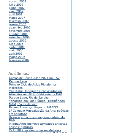
agosto 2007
julho 2007
junho 2007
maio 2007
abril 2007
março 2007
fevereiro 2007
janeiro 2007
dezembro 2006
novembro 2006
outubro 2006
setembro 2006
agosto 2006
julho 2006
junho 2006
maio 2006
abril 2006
março 2006
fevereiro 2006
As últimas:
Cursos de Férias Julho 2021 na EAV
Parque Lage
Primeiro Ciclo de Aulas Plataforma -
Inscrições
Yná Kabe Rodríguez e convidados em
Ativações na Hábito/Habitante na EAV
Parque Lage, Rio de Janeiro
Yonamine em Fala Pública - Residências
MAM, Rio de Janeiro
Projeto Presença Negra no MARGS
1º Colóquio Musealização da Arte: poéticas
em narrativas
Respiração: o novo programa público do
Pivô
Integra Artes promove atividades artísticas
online e gratuitas
Ciclo 1922: modernismos em debate -