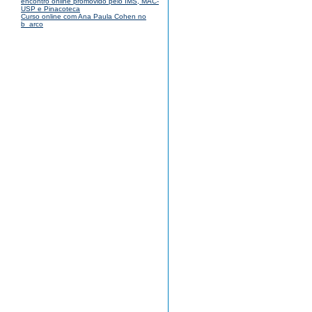
encontro online promovido pelo IMS, MAC-
USP e Pinacoteca
Curso online com Ana Paula Cohen no
b_arco