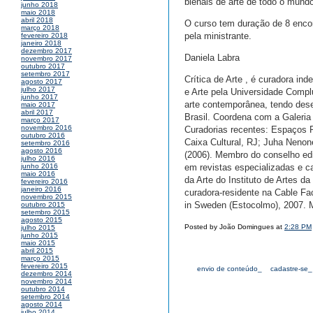
bienais de arte de todo o mund
junho 2018
maio 2018
abril 2018
O curso tem duração de 8 encon
março 2018
pela ministrante.
fevereiro 2018
janeiro 2018
dezembro 2017
Daniela Labra
novembro 2017
outubro 2017
setembro 2017
Crítica de Arte , é curadora i
agosto 2017
julho 2017
e Arte pela Universidade Compl
junho 2017
arte contemporânea, tendo dese
maio 2017
abril 2017
Brasil. Coordena com a Galeria
março 2017
novembro 2016
Curadorias recentes: Espaços R
outubro 2016
Caixa Cultural, RJ; Juha Nenon
setembro 2016
agosto 2016
(2006). Membro do conselho edi
julho 2016
em revistas especializadas e c
junho 2016
maio 2016
da Arte do Instituto de Artes 
fevereiro 2016
janeiro 2016
curadora-residente na Cable Fac
novembro 2015
in Sweden (Estocolmo), 2007. 
outubro 2015
setembro 2015
agosto 2015
Posted by João Domingues at
2:28 PM
julho 2015
junho 2015
maio 2015
abril 2015
março 2015
fevereiro 2015
envio de conteúdo_
cadastre-se_
dezembro 2014
novembro 2014
outubro 2014
setembro 2014
agosto 2014
julho 2014