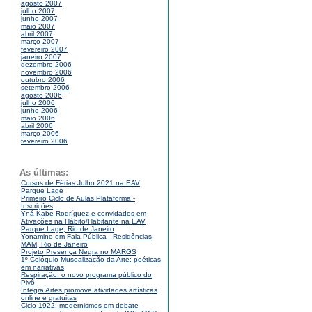
agosto 2007
julho 2007
junho 2007
maio 2007
abril 2007
março 2007
fevereiro 2007
janeiro 2007
dezembro 2006
novembro 2006
outubro 2006
setembro 2006
agosto 2006
julho 2006
junho 2006
maio 2006
abril 2006
março 2006
fevereiro 2006
As últimas:
Cursos de Férias Julho 2021 na EAV
Parque Lage
Primeiro Ciclo de Aulas Plataforma -
Inscrições
Yná Kabe Rodríguez e convidados em
Ativações na Hábito/Habitante na EAV
Parque Lage, Rio de Janeiro
Yonamine em Fala Pública - Residências
MAM, Rio de Janeiro
Projeto Presença Negra no MARGS
1º Colóquio Musealização da Arte: poéticas
em narrativas
Respiração: o novo programa público do
Pivô
Integra Artes promove atividades artísticas
online e gratuitas
Ciclo 1922: modernismos em debate -