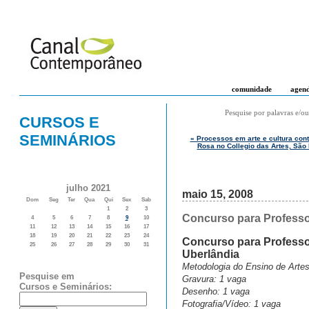
comunidade
agen
Pesquise por palavras e/ou
CURSOS E
SEMINÁRIOS
« Processos em arte e cultura con
Rosa no Collegio das Artes, São
julho 2021
maio 15, 2008
Dom
Seg
Ter
Qua
Qui
Sex
Sab
1
2
3
Concurso para Professor
4
5
6
7
8
9
10
11
12
13
14
15
16
17
18
19
20
21
22
23
24
Concurso para Professor
25
26
27
28
29
30
31
Uberlândia
Metodologia do Ensino de Artes
Pesquise em
Gravura: 1 vaga
Cursos e Seminários:
Desenho: 1 vaga
Fotografia/Vídeo: 1 vaga