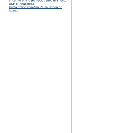
encontro online promovido pelo IMS, MAC-
USP e Pinacoteca
Curso online com Ana Paula Cohen no
b_arco