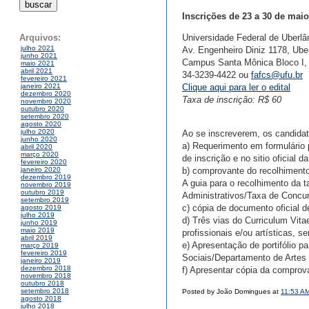
Inscrições de 23 a 30 de mai
Universidade Federal de Uberlâ
Arquivos:
julho 2021
Av. Engenheiro Diniz 1178, Ube
junho 2021
Campus Santa Mônica Bloco I,
maio 2021
abril 2021
34-3239-4422 ou
fafcs@ufu.br
fevereiro 2021
Clique aqui para ler o edital
janeiro 2021
dezembro 2020
Taxa de inscrição: R$ 60
novembro 2020
outubro 2020
setembro 2020
agosto 2020
julho 2020
Ao se inscreverem, os candida
junho 2020
a) Requerimento em formulário 
abril 2020
março 2020
de inscrição e no sitio oficial d
fevereiro 2020
b) comprovante do recolhimento 
janeiro 2020
dezembro 2019
A guia para o recolhimento da 
novembro 2019
outubro 2019
Administrativos/Taxa de Concur
setembro 2019
c) cópia de documento oficial d
agosto 2019
julho 2019
d) Três vias do Curriculum Vita
junho 2019
maio 2019
profissionais e/ou artísticas
abril 2019
e) Apresentação de portifólio p
março 2019
fevereiro 2019
Sociais/Departamento de Artes 
janeiro 2019
dezembro 2018
f) Apresentar cópia da comprov
novembro 2018
outubro 2018
setembro 2018
Posted by João Domingues at
11:53 A
agosto 2018
julho 2018