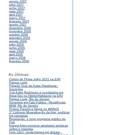
agosto 2007
julho 2007
junho 2007
maio 2007
abril 2007
março 2007
fevereiro 2007
janeiro 2007
dezembro 2006
novembro 2006
outubro 2006
setembro 2006
agosto 2006
julho 2006
junho 2006
maio 2006
abril 2006
março 2006
fevereiro 2006
As últimas:
Cursos de Férias Julho 2021 na EAV
Parque Lage
Primeiro Ciclo de Aulas Plataforma -
Inscrições
Yná Kabe Rodríguez e convidados em
Ativações na Hábito/Habitante na EAV
Parque Lage, Rio de Janeiro
Yonamine em Fala Pública - Residências
MAM, Rio de Janeiro
Projeto Presença Negra no MARGS
1º Colóquio Musealização da Arte: poéticas
em narrativas
Respiração: o novo programa público do
Pivô
Integra Artes promove atividades artísticas
online e gratuitas
Ciclo 1922: modernismos em debate -