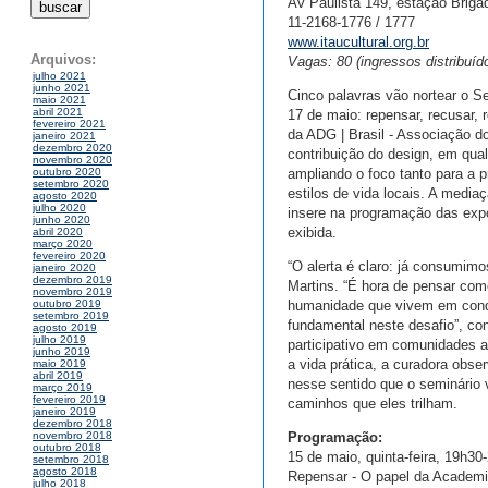
Av Paulista 149, estação Briga
11-2168-1776 / 1777
www.itaucultural.org.br
Arquivos:
Vagas: 80 (ingressos distribuí
julho 2021
junho 2021
Cinco palavras vão nortear o S
maio 2021
abril 2021
17 de maio: repensar, recusar, r
fevereiro 2021
da ADG | Brasil - Associação do
janeiro 2021
dezembro 2020
contribuição do design, em qua
novembro 2020
ampliando o foco tanto para a 
outubro 2020
setembro 2020
estilos de vida locais. A media
agosto 2020
julho 2020
insere na programação das exp
junho 2020
exibida.
abril 2020
março 2020
fevereiro 2020
“O alerta é claro: já consumim
janeiro 2020
dezembro 2019
Martins. “É hora de pensar co
novembro 2019
humanidade que vivem em condi
outubro 2019
setembro 2019
fundamental neste desafio”, co
agosto 2019
julho 2019
participativo em comunidades at
junho 2019
a vida prática, a curadora obse
maio 2019
abril 2019
nesse sentido que o seminário v
março 2019
fevereiro 2019
caminhos que eles trilham.
janeiro 2019
dezembro 2018
Programação:
novembro 2018
outubro 2018
15 de maio, quinta-feira, 19h30
setembro 2018
agosto 2018
Repensar - O papel da Academ
julho 2018