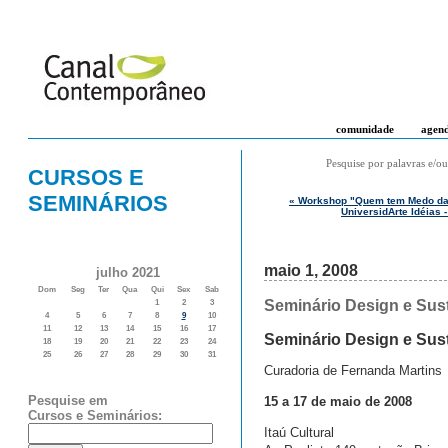
comunidade
agen
Pesquise por palavras e/ou
CURSOS E
SEMINÁRIOS
« Workshop "Quem tem Medo da 
UniversidArte Idéias 
maio 1, 2008
julho 2021
Dom
Seg
Ter
Qua
Qui
Sex
Sab
Seminário Design e Sust
1
2
3
4
5
6
7
8
9
10
11
12
13
14
15
16
17
Seminário Design e Sust
18
19
20
21
22
23
24
25
26
27
28
29
30
31
Curadoria de Fernanda Martins
Pesquise em
15 a 17 de maio de 2008
Cursos e Seminários:
Itaú Cultural