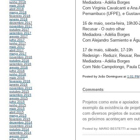
Mediadora - Adélia Borges
junho 2018
maio 2018
Com Virginia Cavalcanti e Ana 
abril 2018
março 2018
Pernambuco (UFPE), e Gustavo
fevereiro 2018
janeiro 2018
16 de maio, sexta-feira, 19h30
dezembro 2017
novembro 2017
Recusar - O outro olhar
outubro 2017
setembro 2017
Mediadora - Adélia Borges
agosto 2017
Com Alejandro Sarmiento e Águi
julho 2017
junho 2017
maio 2017
17 de maio, sábado, 17-19h
abril 2017
março 2017
Redesign - Reduzir, Reusar, Rec
novembro 2016
Mediadora - Adélia Borges
outubro 2016
setembro 2016
Com Nido Campolongo, Paula Di
agosto 2016
julho 2016
junho 2016
Posted by João Domingues at
1:01 PM
maio 2016
fevereiro 2016
janeiro 2016
novembro 2015
Comments
outubro 2015
setembro 2015
agosto 2015
Projetos como este e apoiados 
julho 2015
junho 2015
exemplo da existência de proje
maio 2015
abril 2015
com diversos projetos de suces
março 2015
os próximos aconteçam em out
fevereiro 2015
dezembro 2014
novembro 2014
Posted by: MARIO BESTETTI at maio 8
outubro 2014
setembro 2014
agosto 2014
julho 2014