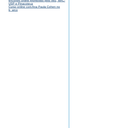
encontro online promovido pelo IMS, MAC-
USP e Pinacoteca
Curso online com Ana Paula Cohen no
b_arco