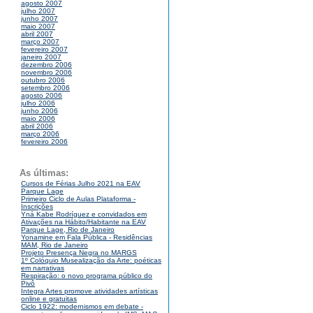
agosto 2007
julho 2007
junho 2007
maio 2007
abril 2007
março 2007
fevereiro 2007
janeiro 2007
dezembro 2006
novembro 2006
outubro 2006
setembro 2006
agosto 2006
julho 2006
junho 2006
maio 2006
abril 2006
março 2006
fevereiro 2006
As últimas:
Cursos de Férias Julho 2021 na EAV
Parque Lage
Primeiro Ciclo de Aulas Plataforma -
Inscrições
Yná Kabe Rodríguez e convidados em
Ativações na Hábito/Habitante na EAV
Parque Lage, Rio de Janeiro
Yonamine em Fala Pública - Residências
MAM, Rio de Janeiro
Projeto Presença Negra no MARGS
1º Colóquio Musealização da Arte: poéticas
em narrativas
Respiração: o novo programa público do
Pivô
Integra Artes promove atividades artísticas
online e gratuitas
Ciclo 1922: modernismos em debate -