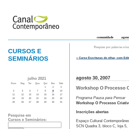
comunidade
agen
Pesquise por palavras e/ou
CURSOS E
SEMINÁRIOS
« Curso Escrituras do olhar, com Edi
agosto 30, 2007
julho 2021
Dom
Seg
Ter
Qua
Qui
Sex
Sab
Workshop O Processo Cri
1
2
3
4
5
6
7
8
9
10
11
12
13
14
15
16
17
Programa Pausa para Pensar
18
19
20
21
22
23
24
Workshop O Processo Criativ
25
26
27
28
29
30
31
Inscrições abertas
Pesquise em
Cursos e Seminários:
Espaço Cultural Contemporâne
SCN Quadra 3, bloco C, loja 5, 