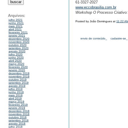
61-3327-2027
www.eccobrasilia.com.br
Workshop O Processo Criativo:
Arquivos:
julho 2021
Posted by João Domingues at
11:22 A
junho 2021
maio 2021
abril 2021
fevereiro 2021
janeiro 2021
envio de conteúdo_
cadastre-se_
dezembro 2020
novembro 2020
outubro 2020
setembro 2020
agosto 2020
julho 2020
junho 2020
abril 2020
março 2020
fevereiro 2020
janeiro 2020
dezembro 2019
novembro 2019
outubro 2019
setembro 2019
agosto 2019
julho 2019
junho 2019
maio 2019
abril 2019
março 2019
fevereiro 2019
janeiro 2019
dezembro 2018
novembro 2018
outubro 2018
setembro 2018
agosto 2018
julho 2018