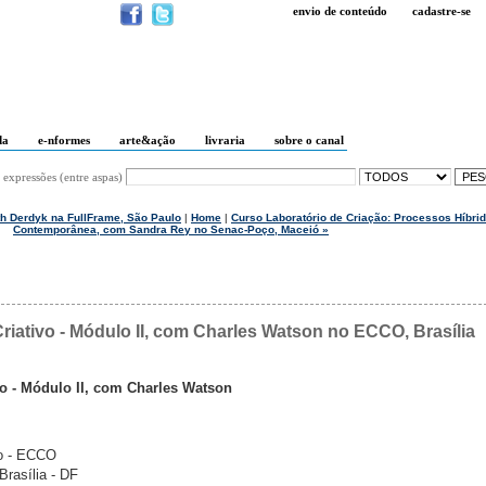
envio de conteúdo
cadastre-se
da
e-nformes
arte&ação
livraria
sobre o canal
 expressões (entre aspas)
th Derdyk na FullFrame, São Paulo
|
Home
|
Curso Laboratório de Criação: Processos Híbrid
Contemporânea, com Sandra Rey no Senac-Poço, Maceió »
ativo - Módulo II, com Charles Watson no ECCO, Brasília
o - Módulo II, com Charles Watson
o - ECCO
Brasília - DF