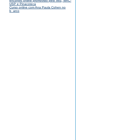
encontro online promovido pelo IMS, MAC-
USP e Pinacoteca
Curso online com Ana Paula Cohen no
b_arco