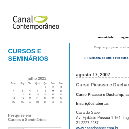
comunidade
agen
Pesquise por palavras e/ou
CURSOS E
SEMINÁRIOS
« II Semana de Arte e Pesquisa
agosto 17, 2007
julho 2021
Dom
Seg
Ter
Qua
Qui
Sex
Sab
Curso Picasso e Ducham
1
2
3
4
5
6
7
8
9
10
Curso Picasso e Duchamp, c
11
12
13
14
15
16
17
18
19
20
21
22
23
24
25
26
27
28
29
30
31
Inscrições abertas
Casa do Saber
Pesquise em
Av. Epitácio Pessoa 1.164, Lag
Cursos e Seminários:
21-2227-2237
www.casadosaber.com.br