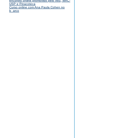
encontro online promovido pelo IMS, MAC-
USP e Pinacoteca
Curso online com Ana Paula Cohen no
b_arco