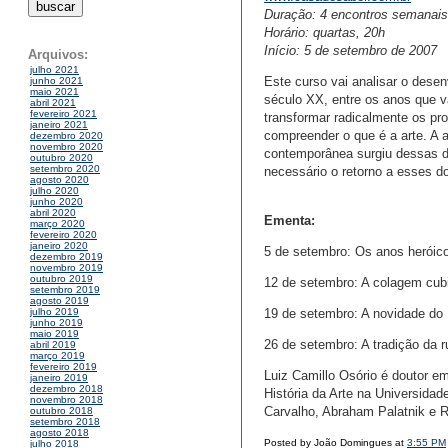
Duração: 4 encontros semanais
Horário: quartas, 20h
Início: 5 de setembro de 2007
Arquivos:
julho 2021
Este curso vai analisar o dese
junho 2021
maio 2021
século XX, entre os anos que 
abril 2021
fevereiro 2021
transformar radicalmente os pr
janeiro 2021
compreender o que é a arte. A 
dezembro 2020
novembro 2020
contemporânea surgiu dessas d
outubro 2020
setembro 2020
necessário o retorno a esses do
agosto 2020
julho 2020
junho 2020
abril 2020
Ementa:
março 2020
fevereiro 2020
janeiro 2020
5 de setembro: Os anos heróic
dezembro 2019
novembro 2019
outubro 2019
12 de setembro: A colagem cub
setembro 2019
agosto 2019
19 de setembro: A novidade d
julho 2019
junho 2019
maio 2019
26 de setembro: A tradição da r
abril 2019
março 2019
fevereiro 2019
Luiz Camillo Osório é doutor em
janeiro 2019
dezembro 2018
História da Arte na Universidad
novembro 2018
Carvalho, Abraham Palatnik e R
outubro 2018
setembro 2018
agosto 2018
Posted by João Domingues at
3:55 PM
julho 2018