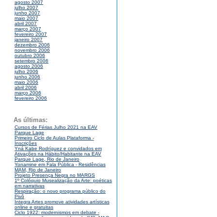
agosto 2007
julho 2007
junho 2007
maio 2007
abril 2007
março 2007
fevereiro 2007
janeiro 2007
dezembro 2006
novembro 2006
outubro 2006
setembro 2006
agosto 2006
julho 2006
junho 2006
maio 2006
abril 2006
março 2006
fevereiro 2006
As últimas:
Cursos de Férias Julho 2021 na EAV
Parque Lage
Primeiro Ciclo de Aulas Plataforma -
Inscrições
Yná Kabe Rodríguez e convidados em
Ativações na Hábito/Habitante na EAV
Parque Lage, Rio de Janeiro
Yonamine em Fala Pública - Residências
MAM, Rio de Janeiro
Projeto Presença Negra no MARGS
1º Colóquio Musealização da Arte: poéticas
em narrativas
Respiração: o novo programa público do
Pivô
Integra Artes promove atividades artísticas
online e gratuitas
Ciclo 1922: modernismos em debate -