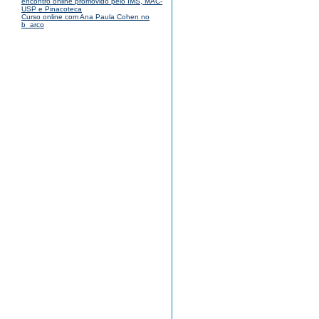
encontro online promovido pelo IMS, MAC-
USP e Pinacoteca
Curso online com Ana Paula Cohen no
b_arco