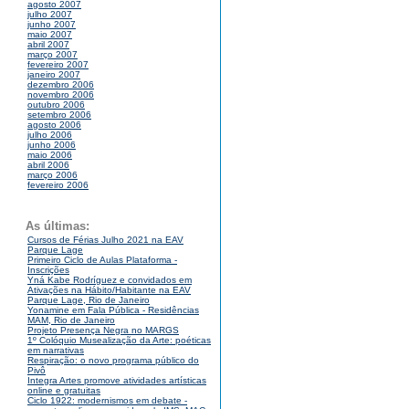
agosto 2007
julho 2007
junho 2007
maio 2007
abril 2007
março 2007
fevereiro 2007
janeiro 2007
dezembro 2006
novembro 2006
outubro 2006
setembro 2006
agosto 2006
julho 2006
junho 2006
maio 2006
abril 2006
março 2006
fevereiro 2006
As últimas:
Cursos de Férias Julho 2021 na EAV
Parque Lage
Primeiro Ciclo de Aulas Plataforma -
Inscrições
Yná Kabe Rodríguez e convidados em
Ativações na Hábito/Habitante na EAV
Parque Lage, Rio de Janeiro
Yonamine em Fala Pública - Residências
MAM, Rio de Janeiro
Projeto Presença Negra no MARGS
1º Colóquio Musealização da Arte: poéticas
em narrativas
Respiração: o novo programa público do
Pivô
Integra Artes promove atividades artísticas
online e gratuitas
Ciclo 1922: modernismos em debate -