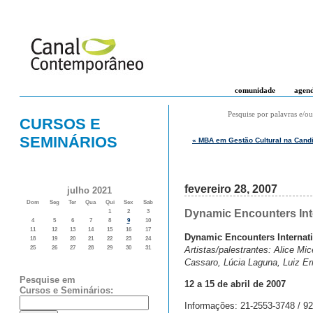
comunidade
agen
Pesquise por palavras e/ou
CURSOS E
SEMINÁRIOS
« MBA em Gestão Cultural na Candi
fevereiro 28, 2007
julho 2021
Dom
Seg
Ter
Qua
Qui
Sex
Sab
Dynamic Encounters Int
1
2
3
4
5
6
7
8
9
10
11
12
13
14
15
16
17
Dynamic Encounters Internat
18
19
20
21
22
23
24
Artistas/palestrantes: Alice Mi
25
26
27
28
29
30
31
Cassaro, Lúcia Laguna, Luiz E
Pesquise em
12 a 15 de abril de 2007
Cursos e Seminários:
Informações: 21-2553-3748 / 9