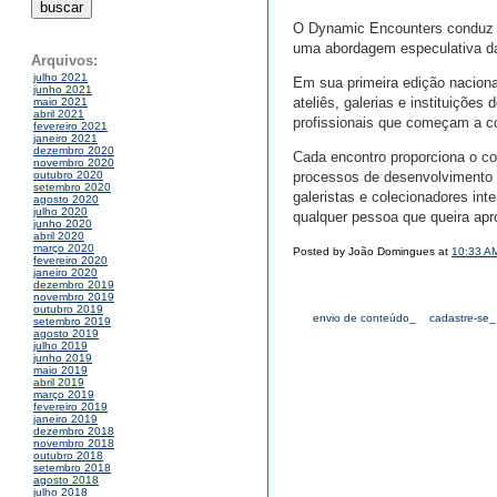
O Dynamic Encounters conduz 
uma abordagem especulativa d
Arquivos:
julho 2021
Em sua primeira edição naciona
junho 2021
ateliês, galerias e instituições
maio 2021
abril 2021
profissionais que começam a co
fevereiro 2021
janeiro 2021
dezembro 2020
Cada encontro proporciona o co
novembro 2020
processos de desenvolvimento q
outubro 2020
setembro 2020
galeristas e colecionadores i
agosto 2020
julho 2020
qualquer pessoa que queira apr
junho 2020
abril 2020
março 2020
Posted by João Domingues at
10:33 A
fevereiro 2020
janeiro 2020
dezembro 2019
novembro 2019
outubro 2019
envio de conteúdo_
cadastre-se_
setembro 2019
agosto 2019
julho 2019
junho 2019
maio 2019
abril 2019
março 2019
fevereiro 2019
janeiro 2019
dezembro 2018
novembro 2018
outubro 2018
setembro 2018
agosto 2018
julho 2018