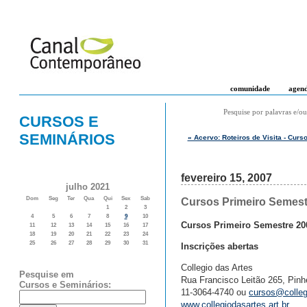
comunidade
agen
Pesquise por palavras e/ou
CURSOS E
SEMINÁRIOS
« Acervo: Roteiros de Visita - Cur
fevereiro 15, 2007
julho 2021
Dom
Seg
Ter
Qua
Qui
Sex
Sab
Cursos Primeiro Semestr
1
2
3
4
5
6
7
8
9
10
Cursos Primeiro Semestre 20
11
12
13
14
15
16
17
18
19
20
21
22
23
24
25
26
27
28
29
30
31
Inscrições abertas
Collegio das Artes
Pesquise em
Rua Francisco Leitão 265, Pinh
Cursos e Seminários:
11-3064-4740 ou
cursos@collegi
www.collegiodasartes.art.br