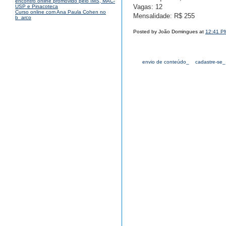
encontro online promovido pelo IMS, MAC-
Vagas: 12
USP e Pinacoteca
Curso online com Ana Paula Cohen no
Mensalidade: R$ 255
b_arco
Posted by João Domingues at
12:41 P
envio de conteúdo_
cadastre-se_