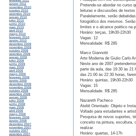
fevereiro 2011
janeiro 2011
Pretende-se abordar no curso q
novembro 2010
leituras e discussões de textos
outubro 2010
setembro 2010
Paralelamente, serão debatidas 
agosto 2010
julho 2010
fotográfico dos mesmos. Serão 
junho 2010
limites e o alcance poético na
maio 2010
abril 2010
Horário: terças, 19h30-22h30
março 2010
Vagas: 12
fevereiro 2010
janeiro 2010
Mensalidade: R$ 285
dezembro 2009
novembro 2009
outubro 2009
Marco Giannotti
setembro 2009
agosto 2009
Arte Moderna de Giulio Carlo 
julho 2009
Neste ano de 2007 pretendemos 
junho 2009
maio 2009
parte da aula, das 19:30 às 21 
abril 2009
das 21:00 às 22:30 horas, fare
março 2009
fevereiro 2009
Horário: quintas, 19h30-22h30
janeiro 2009
dezembro 2008
Vagas: 15
novembro 2008
Mensalidade: R$ 285
outubro 2008
setembro 2008
agosto 2008
Nazareth Pacheco
julho 2008
junho 2008
Ateliê Orientado: Objeto e Insta
maio 2008
Voltado para estudantes e artis
abril 2008
março 2008
Pesquisa de novos suportes, té
fevereiro 2008
janeiro 2008
conceito na pintura, escultura,
dezembro 2007
realizar.
novembro 2007
outubro 2007
Horário: quartas, 14-17h
setembro 2007