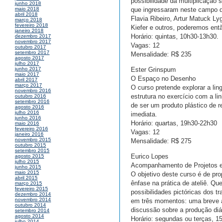
possibilidade da multiplicação 
junho 2018
que ingressaram neste campo de
maio 2018
abril 2018
Flavia Ribeiro, Artur Matuck L
março 2018
fevereiro 2018
Kiefer e outros, poderemos entã
janeiro 2018
Horário: quintas, 10h30-13h30.
dezembro 2017
novembro 2017
Vagas: 12
outubro 2017
setembro 2017
Mensalidade: R$ 235
agosto 2017
julho 2017
Ester Grinspum
junho 2017
maio 2017
O Espaço no Desenho
abril 2017
março 2017
O curso pretende explorar a l
novembro 2016
estrutura no exercício com a li
outubro 2016
setembro 2016
de ser um produto plástico de 
agosto 2016
julho 2016
imediata.
junho 2016
Horário: quartas, 19h30-22h30
maio 2016
fevereiro 2016
Vagas: 12
janeiro 2016
novembro 2015
Mensalidade: R$ 275
outubro 2015
setembro 2015
Eurico Lopes
agosto 2015
julho 2015
Acompanhamento de Projetos em 
junho 2015
maio 2015
O objetivo deste curso é de pr
abril 2015
ênfase na prática de ateliê. Qu
março 2015
fevereiro 2015
possibilidades pictóricas dos tr
dezembro 2014
novembro 2014
em três momentos: uma breve ap
outubro 2014
discussão sobre a produção diá
setembro 2014
agosto 2014
Horário: segundas ou terças, 1
julho 2014