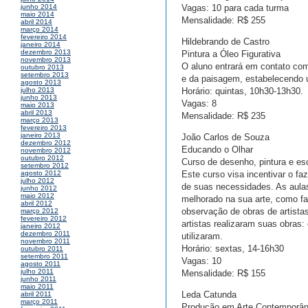
Vagas: 10 para cada turma
junho 2014
maio 2014
Mensalidade: R$ 255
abril 2014
março 2014
fevereiro 2014
Hildebrando de Castro
janeiro 2014
dezembro 2013
Pintura a Óleo Figurativa
novembro 2013
O aluno entrará em contato com 
outubro 2013
setembro 2013
e da paisagem, estabelecendo um
agosto 2013
Horário: quintas, 10h30-13h30.
julho 2013
junho 2013
Vagas: 8
maio 2013
abril 2013
Mensalidade: R$ 235
março 2013
fevereiro 2013
janeiro 2013
João Carlos de Souza
dezembro 2012
Educando o Olhar
novembro 2012
outubro 2012
Curso de desenho, pintura e esc
setembro 2012
Este curso visa incentivar o faz
agosto 2012
julho 2012
de suas necessidades. As aulas
junho 2012
maio 2012
melhorado na sua arte, como faz
abril 2012
observação de obras de artista
março 2012
fevereiro 2012
artistas realizaram suas obras
janeiro 2012
dezembro 2011
utilizaram.
novembro 2011
Horário: sextas, 14-16h30
outubro 2011
setembro 2011
Vagas: 10
agosto 2011
julho 2011
Mensalidade: R$ 155
junho 2011
maio 2011
Leda Catunda
abril 2011
março 2011
Produção em Arte Contemporâ