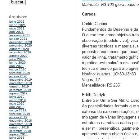
Matrícula: R$ 100 (para todos o
Cursos
Arquivos:
julho 2021
Carlito Contini
junho 2021
maio 2021
Fundamentos do Desenho e da 
abril 2021
O curso tem como objetivo trab
fevereiro 2021
janeiro 2021
observação (modelo vivo), visa
dezembro 2020
diversas técnicas e materiais, t
novembro 2020
outubro 2020
propostos exercícios que foca
setembro 2020
agosto 2020
valor de linha, tratamento gráf
julho 2020
à prática; estimulará a discuss
junho 2020
abril 2020
técnico e teórico para a progre
março 2020
fevereiro 2020
Horário: quartas, 10h30-13h30
janeiro 2020
Vagas: 12
dezembro 2019
novembro 2019
Mensalidade: R$ 235
outubro 2019
setembro 2019
agosto 2019
Edith Derdyk
julho 2019
Entre Ser Um e Ser Mil: O Livr
junho 2019
maio 2019
As possibilidades formais que 
abril 2019
março 2019
extenso de experimentações, co
fevereiro 2019
mixagem de várias linguagens e 
janeiro 2019
dezembro 2018
estruturas narrativas dadas pe
novembro 2018
outubro 2018
e ser mil presentifica igualmen
setembro 2018
apresenta como objeto único e,
agosto 2018
julho 2018