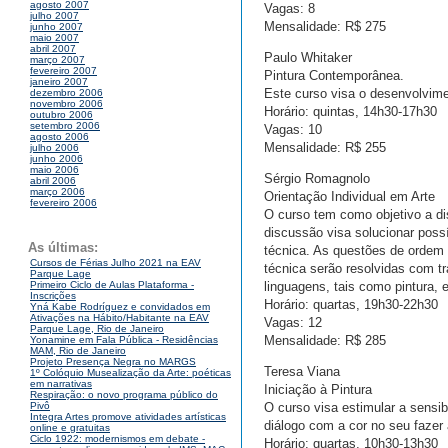
agosto 2007
Vagas: 8
julho 2007
Mensalidade: R$ 275
junho 2007
maio 2007
abril 2007
Paulo Whitaker
março 2007
fevereiro 2007
Pintura Contemporânea.
janeiro 2007
Este curso visa o desenvolvimen
dezembro 2006
novembro 2006
Horário: quintas, 14h30-17h30
outubro 2006
setembro 2006
Vagas: 10
agosto 2006
Mensalidade: R$ 255
julho 2006
junho 2006
maio 2006
Sérgio Romagnolo
abril 2006
março 2006
Orientação Individual em Arte
fevereiro 2006
O curso tem como objetivo a di
discussão visa solucionar poss
As últimas:
técnica. As questões de ordem c
Cursos de Férias Julho 2021 na EAV
técnica serão resolvidas com t
Parque Lage
linguagens, tais como pintura, 
Primeiro Ciclo de Aulas Plataforma -
Inscrições
Horário: quartas, 19h30-22h30
Yná Kabe Rodríguez e convidados em
Ativações na Hábito/Habitante na EAV
Vagas: 12
Parque Lage, Rio de Janeiro
Mensalidade: R$ 285
Yonamine em Fala Pública - Residências
MAM, Rio de Janeiro
Projeto Presença Negra no MARGS
Teresa Viana
1º Colóquio Musealização da Arte: poéticas
em narrativas
Iniciação à Pintura
Respiração: o novo programa público do
O curso visa estimular a sensib
Pivô
Integra Artes promove atividades artísticas
diálogo com a cor no seu fazer a
online e gratuitas
Ciclo 1922: modernismos em debate -
Horário: quartas, 10h30-13h30