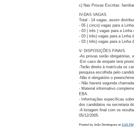
c) Nas Provas Escritas: familia
IV-DAS VAGAS
Total - 14 vagas, assim distribu
- 05 ( cinco) vagas para a Linha
- 03 ( três ) vagas para a Linh
- 03 ( três) vagas para a Linha
- 03 ( três) vagas para a Linha 
V- DISPOSIÇÕES FINAIS
-As provas serão obrigatórias, e
-Em caso de empate terá priorid
-Terão direito à matrícula os c
pesquisa escolhida pelo candid
-Não é obrigatório o preenchim
- Não haverá segunda chamada 
- Material informativo complem
EBA.
- Informações específicas sobre
dos candidatos na secretaria 
-A listagem final com os resul
05/12/2005.
Posted by João Domingues at
3:00 PM