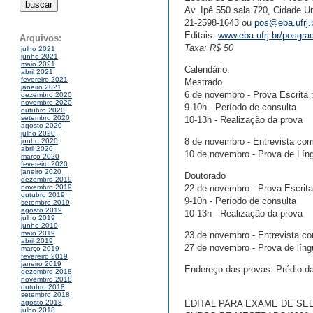
Av. Ipê 550 sala 720, Cidade Un
21-2598-1643 ou
pos@eba.ufrj.
Editais:
www.eba.ufrj.br/posgr
Arquivos:
Taxa: R$ 50
julho 2021
junho 2021
maio 2021
Calendário:
abril 2021
fevereiro 2021
Mestrado
janeiro 2021
6 de novembro - Prova Escrita 
dezembro 2020
novembro 2020
9-10h - Período de consulta
outubro 2020
setembro 2020
10-13h - Realização da prova
agosto 2020
julho 2020
8 de novembro - Entrevista com
junho 2020
abril 2020
10 de novembro - Prova de Líng
março 2020
fevereiro 2020
janeiro 2020
Doutorado
dezembro 2019
22 de novembro - Prova Escrita
novembro 2019
outubro 2019
9-10h - Período de consulta
setembro 2019
agosto 2019
10-13h - Realização da prova
julho 2019
junho 2019
maio 2019
23 de novembro - Entrevista co
abril 2019
27 de novembro - Prova de líng
março 2019
fevereiro 2019
janeiro 2019
Endereço das provas: Prédio da 
dezembro 2018
novembro 2018
outubro 2018
setembro 2018
EDITAL PARA EXAME DE SE
agosto 2018
julho 2018