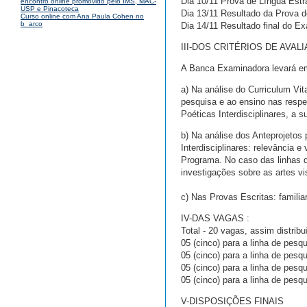
Dia 10/11 Prova de Língua Estr
encontro online promovido pelo IMS, MAC-
USP e Pinacoteca
Dia 13/11 Resultado da Prova d
Curso online com Ana Paula Cohen no
b_arco
Dia 14/11 Resultado final do E
III-DOS CRITÉRIOS DE AVAL
A Banca Examinadora levará e
a) Na análise do Curriculum Vit
pesquisa e ao ensino nas respe
Poéticas Interdisciplinares, a 
b) Na análise dos Anteprojetos 
Interdisciplinares: relevância 
Programa. No caso das linhas de
investigações sobre as artes vi
c) Nas Provas Escritas: famili
IV-DAS VAGAS :
Total - 20 vagas, assim distrib
05 (cinco) para a linha de pesqu
05 (cinco) para a linha de pes
05 (cinco) para a linha de pes
05 (cinco) para a linha de pesqu
V-DISPOSIÇÕES FINAIS