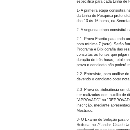
específica para cada Linha de 
1- A primeira etapa consistirá
da Linha de Pesquisa pretendida
das 13 às 16 horas, na Secreta
2- A segunda etapa consistirá n
2.1- Prova Escrita para cada um
nota mínima 7 (sete). Serão fo
Programa e Bibliografia das res
consultas às fontes que julgar 
duração de três horas, totaliza
prova o candidato não poderá re
2.2- Entrevista, para análise d
devendo o candidato obter nota
2.3- Prova de Suficiência em d
ser realizadas com auxílio de d
"APROVADO" ou "REPROVADO". O
inscrição, mediante apresenta
Mestrado.
3- O Exame de Seleção para o 
Reitoria, no 7º andar, Cidade U
obedecerá ao seguinte cronogr