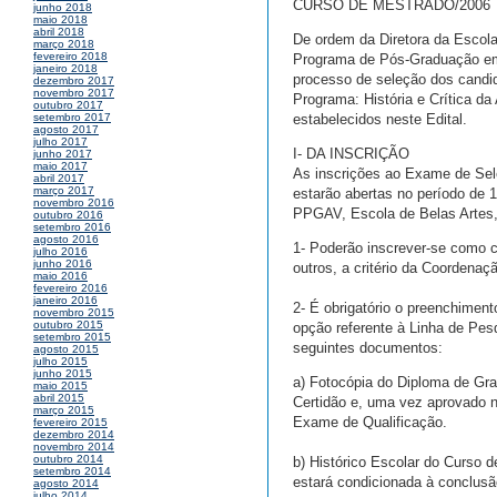
CURSO DE MESTRADO/2006
junho 2018
maio 2018
abril 2018
De ordem da Diretora da Escol
março 2018
fevereiro 2018
Programa de Pós-Graduação em 
janeiro 2018
processo de seleção dos candid
dezembro 2017
novembro 2017
Programa: História e Crítica da
outubro 2017
estabelecidos neste Edital.
setembro 2017
agosto 2017
julho 2017
I- DA INSCRIÇÃO
junho 2017
maio 2017
As inscrições ao Exame de Sel
abril 2017
março 2017
estarão abertas no período de 
novembro 2016
PPGAV, Escola de Belas Artes, P
outubro 2016
setembro 2016
agosto 2016
1- Poderão inscrever-se como ca
julho 2016
junho 2016
outros, a critério da Coordena
maio 2016
fevereiro 2016
janeiro 2016
2- É obrigatório o preenchimen
novembro 2015
outubro 2015
opção referente à Linha de Pe
setembro 2015
seguintes documentos:
agosto 2015
julho 2015
junho 2015
a) Fotocópia do Diploma de Gra
maio 2015
abril 2015
Certidão e, uma vez aprovado 
março 2015
Exame de Qualificação.
fevereiro 2015
dezembro 2014
novembro 2014
outubro 2014
b) Histórico Escolar do Curso 
setembro 2014
estará condicionada à conclusã
agosto 2014
julho 2014