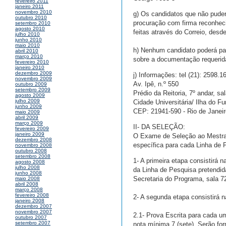
fevereiro 2011
janeiro 2011
novembro 2010
g) Os candidatos que não pude
outubro 2010
procuração com firma reconheci
setembro 2010
agosto 2010
feitas através do Correio, desd
julho 2010
junho 2010
maio 2010
h) Nenhum candidato poderá par
abril 2010
março 2010
sobre a documentação requerida
fevereiro 2010
janeiro 2010
dezembro 2009
j) Informações: tel (21): 2598.
novembro 2009
Av. Ipê, n.º 550
outubro 2009
setembro 2009
Prédio da Reitoria, 7º andar, sa
agosto 2009
julho 2009
Cidade Universitária/ Ilha do F
junho 2009
CEP: 21941-590 - Rio de Janeir
maio 2009
abril 2009
março 2009
II- DA SELEÇÃO:
fevereiro 2009
janeiro 2009
O Exame de Seleção ao Mestrad
dezembro 2008
específica para cada Linha de 
novembro 2008
outubro 2008
setembro 2008
1- A primeira etapa consistirá
agosto 2008
julho 2008
da Linha de Pesquisa pretendid
junho 2008
Secretaria do Programa, sala 
maio 2008
abril 2008
março 2008
fevereiro 2008
2- A segunda etapa consistirá n
janeiro 2008
dezembro 2007
novembro 2007
2.1- Prova Escrita para cada um
outubro 2007
setembro 2007
nota mínima 7 (sete). Serão fo