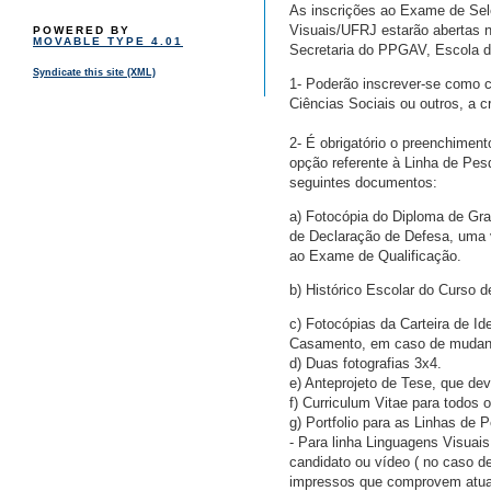
As inscrições ao Exame de Se
Visuais/UFRJ estarão abertas n
POWERED BY
MOVABLE TYPE 4.01
Secretaria do PPGAV, Escola de 
Syndicate this site (XML)
1- Poderão inscrever-se como c
Ciências Sociais ou outros, a 
2- É obrigatório o preenchimen
opção referente à Linha de Pe
seguintes documentos:
a) Fotocópia do Diploma de Gra
de Declaração de Defesa, uma 
ao Exame de Qualificação.
b) Histórico Escolar do Curso 
c) Fotocópias da Carteira de Ide
Casamento, em caso de mudanç
d) Duas fotografias 3x4.
e) Anteprojeto de Tese, que de
f) Curriculum Vitae para todos 
g) Portfolio para as Linhas de 
- Para linha Linguagens Visuai
candidato ou vídeo ( no caso d
impressos que comprovem atuaçã