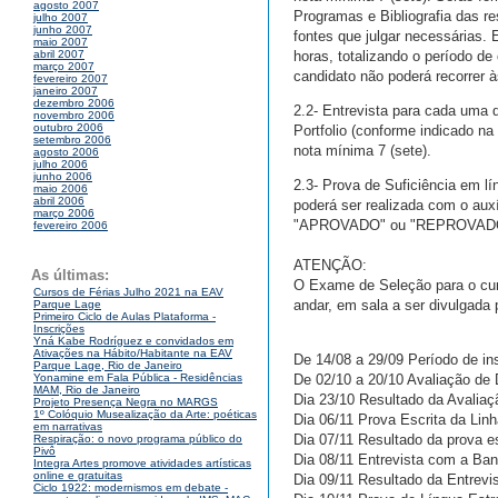
agosto 2007
Programas e Bibliografia das r
julho 2007
junho 2007
fontes que julgar necessárias. 
maio 2007
horas, totalizando o período de
abril 2007
março 2007
candidato não poderá recorrer à
fevereiro 2007
janeiro 2007
dezembro 2006
2.2- Entrevista para cada uma 
novembro 2006
outubro 2006
Portfolio (conforme indicado n
setembro 2006
nota mínima 7 (sete).
agosto 2006
julho 2006
junho 2006
2.3- Prova de Suficiência em lí
maio 2006
abril 2006
poderá ser realizada com o auxí
março 2006
"APROVADO" ou "REPROVAD
fevereiro 2006
ATENÇÃO:
As últimas:
O Exame de Seleção para o curs
Cursos de Férias Julho 2021 na EAV
andar, em sala a ser divulgada 
Parque Lage
Primeiro Ciclo de Aulas Plataforma -
Inscrições
Yná Kabe Rodríguez e convidados em
Ativações na Hábito/Habitante na EAV
De 14/08 a 29/09 Período de in
Parque Lage, Rio de Janeiro
De 02/10 a 20/10 Avaliação de
Yonamine em Fala Pública - Residências
MAM, Rio de Janeiro
Dia 23/10 Resultado da Avalia
Projeto Presença Negra no MARGS
1º Colóquio Musealização da Arte: poéticas
Dia 06/11 Prova Escrita da Lin
em narrativas
Dia 07/11 Resultado da prova es
Respiração: o novo programa público do
Pivô
Dia 08/11 Entrevista com a Ba
Integra Artes promove atividades artísticas
online e gratuitas
Dia 09/11 Resultado da Entrev
Ciclo 1922: modernismos em debate -