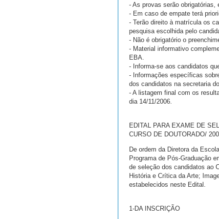
- As provas serão obrigatórias, e
- Em caso de empate terá priori
- Terão direito à matrícula os 
pesquisa escolhida pelo candid
- Não é obrigatório o preenchi
- Material informativo complem
EBA.
- Informa-se aos candidatos q
- Informações específicas sobre
dos candidatos na secretaria 
- A listagem final com os resu
dia 14/11/2006.
EDITAL PARA EXAME DE SE
CURSO DE DOUTORADO/ 200
De ordem da Diretora da Escola
Programa de Pós-Graduação em 
de seleção dos candidatos ao C
História e Crítica da Arte; Ima
estabelecidos neste Edital.
1-DA INSCRIÇÃO