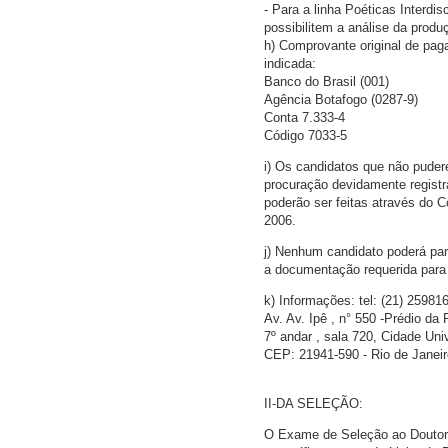
- Para a linha Poéticas Interd
possibilitem a análise da produ
h) Comprovante original de pa
indicada:
Banco do Brasil (001)
Agência Botafogo (0287-9)
Conta 7.333-4
Código 7033-5
i) Os candidatos que não pude
procuração devidamente registr
poderão ser feitas através do 
2006.
j) Nenhum candidato poderá par
a documentação requerida para 
k) Informações: tel: (21) 25981
Av. Av. Ipê , n° 550 -Prédio da R
7º andar , sala 720, Cidade Univ
CEP: 21941-590 - Rio de Janeir
II-DA SELEÇÃO:
O Exame de Seleção ao Doutora