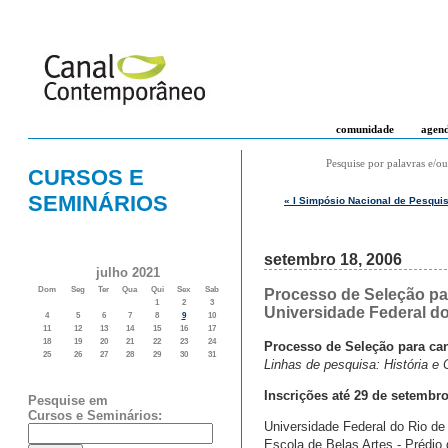
comunidade
agen
Pesquise por palavras e/ou
CURSOS E
SEMINÁRIOS
« I Simpósio Nacional de Pesqui
setembro 18, 2006
julho 2021
Dom
Seg
Ter
Qua
Qui
Sex
Sab
Processo de Seleção pa
1
2
3
Universidade Federal do
4
5
6
7
8
9
10
11
12
13
14
15
16
17
18
19
20
21
22
23
24
Processo de Seleção para ca
25
26
27
28
29
30
31
Linhas de pesquisa: História e 
Inscrições até 29 de setembr
Pesquise em
Cursos e Seminários:
Universidade Federal do Rio d
Escola de Belas Artes - Prédio 