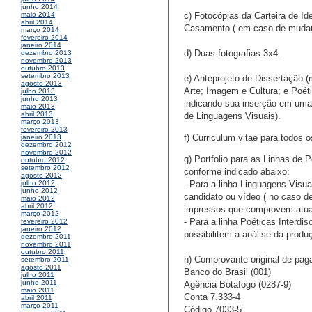
junho 2014
c) Fotocópias da Carteira de Ide
maio 2014
abril 2014
Casamento ( em caso de muda
março 2014
fevereiro 2014
janeiro 2014
d) Duas fotografias 3x4.
dezembro 2013
novembro 2013
outubro 2013
setembro 2013
e) Anteprojeto de Dissertação (
agosto 2013
Arte; Imagem e Cultura; e Poéti
julho 2013
junho 2013
indicando sua inserção em uma
maio 2013
abril 2013
de Linguagens Visuais).
março 2013
fevereiro 2013
f) Curriculum vitae para todos 
janeiro 2013
dezembro 2012
novembro 2012
g) Portfolio para as Linhas de 
outubro 2012
setembro 2012
conforme indicado abaixo:
agosto 2012
- Para a linha Linguagens Visua
julho 2012
junho 2012
candidato ou vídeo ( no caso d
maio 2012
abril 2012
impressos que comprovem atuaçã
março 2012
- Para a linha Poéticas Interd
fevereiro 2012
janeiro 2012
possibilitem a análise da produ
dezembro 2011
novembro 2011
outubro 2011
h) Comprovante original de pa
setembro 2011
agosto 2011
Banco do Brasil (001)
julho 2011
junho 2011
Agência Botafogo (0287-9)
maio 2011
Conta 7.333-4
abril 2011
março 2011
Código 7033-5