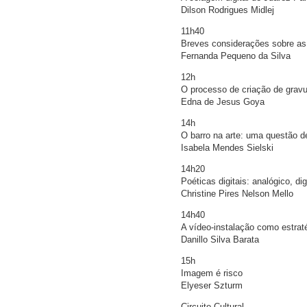
Dilson Rodrigues Midlej
11h40
Breves considerações sobre as
Fernanda Pequeno da Silva
12h
O processo de criação de gravur
Edna de Jesus Goya
14h
O barro na arte: uma questão de
Isabela Mendes Sielski
14h20
Poéticas digitais: analógico, dig
Christine Pires Nelson Mello
14h40
A vídeo-instalação como estraté
Danillo Silva Barata
15h
Imagem é risco
Elyeser Szturm
Circuito Cultural