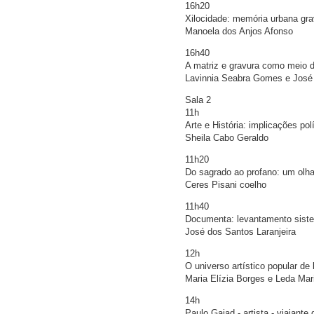
16h20
Xilocidade: memória urbana gr
Manoela dos Anjos Afonso
16h40
A matriz e gravura como meio d
Lavinnia Seabra Gomes e José
Sala 2
11h
Arte e História: implicações pol
Sheila Cabo Geraldo
11h20
Do sagrado ao profano: um olha
Ceres Pisani coelho
11h40
Documenta: levantamento siste
José dos Santos Laranjeira
12h
O universo artístico popular de 
Maria Elízia Borges e Leda Ma
14h
Paulo Gaiad - artista - viajante