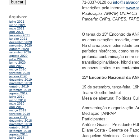
71-3337-0120 ou
info@salvador
Inscrições pela internet:
www.an
Realização: ANPAP, UNIFACS
Arquivos:
Parceria: CNPq, CAPES, FAP
julho 2021
junho 2021
maio 2021
abril 2021
O tema do 15º Encontro da ANP
fevereiro 2021
janeiro 2021
as comunicações recairão, con
dezembro 2020
Na chama pós-modernidade temo
novembro 2020
outubro 2020
períodos históricos, como no r
setembro 2020
agosto 2020
profunda contaminação entre os 
julho 2020
transdisciplinaridade, hibridi
junho 2020
abril 2020
os novos limites e as contamin
março 2020
fevereiro 2020
janeiro 2020
15º Encontro Nacional da AN
dezembro 2019
novembro 2019
19 de setembro, terça-feira, 19
outubro 2019
setembro 2019
Teatro Goethe-Institut
agosto 2019
julho 2019
Mesa de abertura: Políticas Cul
junho 2019
maio 2019
abril 2019
Apresentação e organização: Ana
março 2019
Mediação | ANPAP
fevereiro 2019
janeiro 2019
Participantes:
dezembro 2018
Antônio Grassi - Presidente 
novembro 2018
outubro 2018
Eliane Costa - Gerente de Patro
setembro 2018
agosto 2018
Jacqueline Medeiros - Coordena
julho 2018