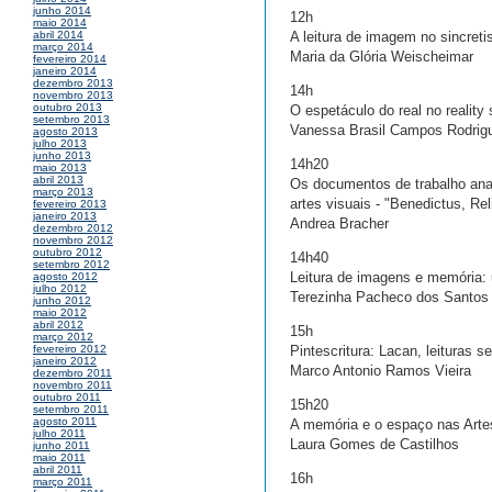
junho 2014
12h
maio 2014
A leitura de imagem no sincre
abril 2014
março 2014
Maria da Glória Weischeimar
fevereiro 2014
janeiro 2014
dezembro 2013
14h
novembro 2013
outubro 2013
O espetáculo do real no realit
setembro 2013
Vanessa Brasil Campos Rodrig
agosto 2013
julho 2013
junho 2013
14h20
maio 2013
abril 2013
Os documentos de trabalho anal
março 2013
artes visuais - "Benedictus, Re
fevereiro 2013
janeiro 2013
Andrea Bracher
dezembro 2012
novembro 2012
outubro 2012
14h40
setembro 2012
Leitura de imagens e memória: 
agosto 2012
julho 2012
Terezinha Pacheco dos Santos
junho 2012
maio 2012
abril 2012
15h
março 2012
Pintescritura: Lacan, leituras s
fevereiro 2012
janeiro 2012
Marco Antonio Ramos Vieira
dezembro 2011
novembro 2011
outubro 2011
15h20
setembro 2011
agosto 2011
A memória e o espaço nas Artes
julho 2011
Laura Gomes de Castilhos
junho 2011
maio 2011
abril 2011
16h
março 2011