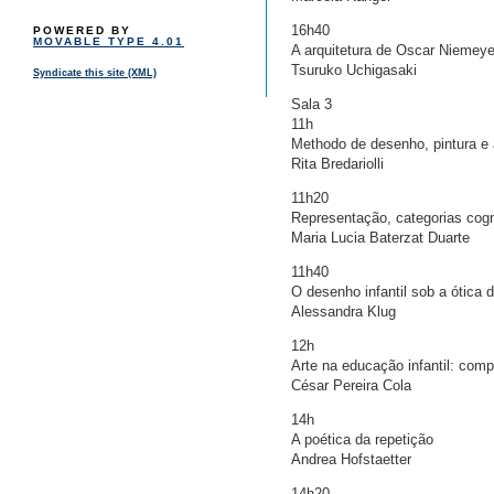
16h40
POWERED BY
MOVABLE TYPE 4.01
A arquitetura de Oscar Niemeye
Tsuruko Uchigasaki
Syndicate this site (XML)
Sala 3
11h
Methodo de desenho, pintura e a
Rita Bredariolli
11h20
Representação, categorias cogni
Maria Lucia Baterzat Duarte
11h40
O desenho infantil sob a ótica 
Alessandra Klug
12h
Arte na educação infantil: com
César Pereira Cola
14h
A poética da repetição
Andrea Hofstaetter
14h20