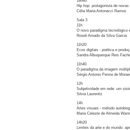
16h40
Hip hop: protagonista de novas 
Célia Maria Antonacci Ramos
Sala 3
11h
O novo paradigma tecnológico e
Roseli Amado da Silva Garcia
11h20
Ecos digitais - poética e produ
Sandra Albuquerque Reis Fachi
11h40
O paradigma da imagem múltip
Sérgio Antonio Penna de Morae
12h
Subjetividade em rede: um sis
Silvia Laurentiz
14h
Artes visuais - método autobio
Maria Celeste de Almeida Wann
14h20
Limites da arte e do mundo: ap