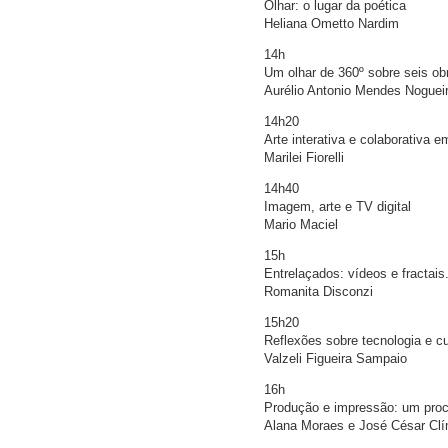
Olhar: o lugar da poética
Heliana Ometto Nardim
14h
Um olhar de 360º sobre seis obr
Aurélio Antonio Mendes Noguei
14h20
Arte interativa e colaborativa
Marilei Fiorelli
14h40
Imagem, arte e TV digital
Mario Maciel
15h
Entrelaçados: vídeos e fractais
Romanita Disconzi
15h20
Reflexões sobre tecnologia e cu
Valzeli Figueira Sampaio
16h
Produção e impressão: um proc
Alana Moraes e José César Cl