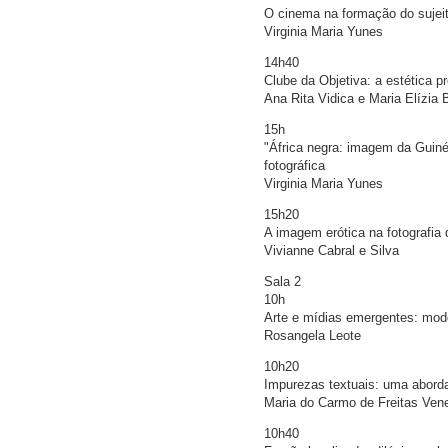
O cinema na formação do sujei
Virginia Maria Yunes
14h40
Clube da Objetiva: a estética p
Ana Rita Vidica e Maria Elízia 
15h
"África negra: imagem da Guin
fotográfica
Virginia Maria Yunes
15h20
A imagem erótica na fotografia
Vivianne Cabral e Silva
Sala 2
10h
Arte e mídias emergentes: mod
Rosangela Leote
10h20
Impurezas textuais: uma abord
Maria do Carmo de Freitas Ven
10h40