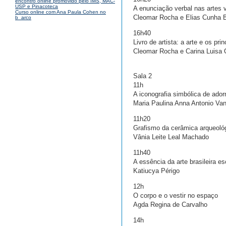
encontro online promovido pelo IMS, MAC-
USP e Pinacoteca
A enunciação verbal nas artes 
Curso online com Ana Paula Cohen no
Cleomar Rocha e Elias Cunha B
b_arco
16h40
Livro de artista: a arte e os pr
Cleomar Rocha e Carina Luisa 
Sala 2
11h
A iconografia simbólica de ador
Maria Paulina Anna Antonio Van
11h20
Grafismo da cerâmica arqueoló
Vânia Leite Leal Machado
11h40
A essência da arte brasileira e
Katiucya Périgo
12h
O corpo e o vestir no espaço
Agda Regina de Carvalho
14h