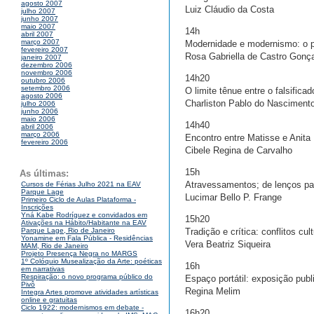
agosto 2007
Luiz Cláudio da Costa
julho 2007
junho 2007
maio 2007
14h
abril 2007
março 2007
Modernidade e modernismo: o pr
fevereiro 2007
Rosa Gabriella de Castro Gonç
janeiro 2007
dezembro 2006
novembro 2006
14h20
outubro 2006
setembro 2006
O limite tênue entre o falsifica
agosto 2006
Charliston Pablo do Nasciment
julho 2006
junho 2006
maio 2006
14h40
abril 2006
março 2006
Encontro entre Matisse e Anita
fevereiro 2006
Cibele Regina de Carvalho
15h
As últimas:
Atravessamentos; de lenços p
Cursos de Férias Julho 2021 na EAV
Parque Lage
Lucimar Bello P. Frange
Primeiro Ciclo de Aulas Plataforma -
Inscrições
Yná Kabe Rodríguez e convidados em
15h20
Ativações na Hábito/Habitante na EAV
Tradição e crítica: conflitos cu
Parque Lage, Rio de Janeiro
Yonamine em Fala Pública - Residências
Vera Beatriz Siqueira
MAM, Rio de Janeiro
Projeto Presença Negra no MARGS
1º Colóquio Musealização da Arte: poéticas
16h
em narrativas
Respiração: o novo programa público do
Espaço portátil: exposição pub
Pivô
Regina Melim
Integra Artes promove atividades artísticas
online e gratuitas
Ciclo 1922: modernismos em debate -
16h20