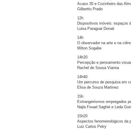
Acaso 30 e Cozinheiro das Alma
Gilbertto Prado
12h
Dispositivos móveis: espaços 
Luisa Paraguai Donati
14h
O observador na arte e na ciên
Milton Sogabe
14h20
Percepção e pensamento visual:
Rachel de Sousa Vianna
14h40
Um percurso de pesquisa em c
Elisa de Souza Martinez
15h
Estrangeirismos empregados pel
Najla Fouad Saghié e Leda Gu
15h20
Aspectos fenomenológicos da p
Luiz Carlos Petry