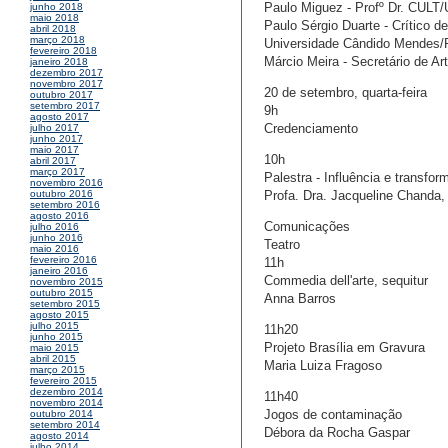
Paulo Miguez - Profº Dr. CULT/
junho 2018
maio 2018
Paulo Sérgio Duarte - Crítico 
abril 2018
março 2018
Universidade Cândido Mendes/
fevereiro 2018
Márcio Meira - Secretário de Ar
janeiro 2018
dezembro 2017
novembro 2017
20 de setembro, quarta-feira
outubro 2017
setembro 2017
9h
agosto 2017
Credenciamento
julho 2017
junho 2017
maio 2017
10h
abril 2017
março 2017
Palestra - Influência e transfo
novembro 2016
Profa. Dra. Jacqueline Chanda,
outubro 2016
setembro 2016
agosto 2016
Comunicações
julho 2016
junho 2016
Teatro
maio 2016
fevereiro 2016
11h
janeiro 2016
Commedia dell'arte, sequitur
novembro 2015
outubro 2015
Anna Barros
setembro 2015
agosto 2015
julho 2015
11h20
junho 2015
Projeto Brasília em Gravura
maio 2015
abril 2015
Maria Luiza Fragoso
março 2015
fevereiro 2015
dezembro 2014
11h40
novembro 2014
Jogos de contaminação
outubro 2014
setembro 2014
Débora da Rocha Gaspar
agosto 2014
julho 2014