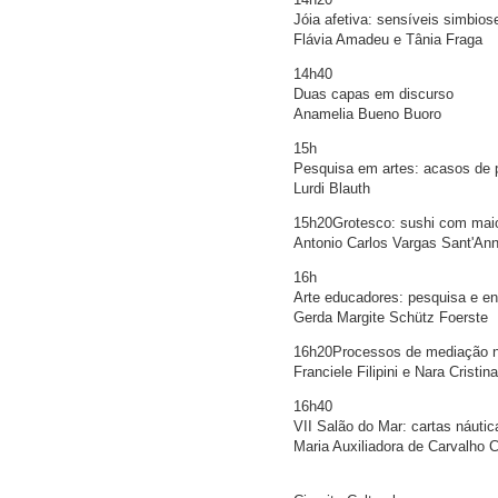
Jóia afetiva: sensíveis simbios
Flávia Amadeu e Tânia Fraga
14h40
Duas capas em discurso
Anamelia Bueno Buoro
15h
Pesquisa em artes: acasos de 
Lurdi Blauth
15h20Grotesco: sushi com mai
Antonio Carlos Vargas Sant'An
16h
Arte educadores: pesquisa e en
Gerda Margite Schütz Foerste
16h20Processos de mediação na
Franciele Filipini e Nara Cristi
16h40
VII Salão do Mar: cartas náuti
Maria Auxiliadora de Carvalho