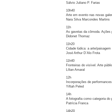
Sálvio Juliano P. Farias
10h40
Arte em evento nas novas galer
Nara Silva Marcondes Martins
11h
As gavetas da cômoda. Ações p
Didonet Thomaz
11h20
Cidade lúdica: a arte/paisage
José Arthur D´Alo Frota
11h40
Fronteiras do visível. Arte púb
Lílian Amaral
12h
Incorporações de performances 
Yiftah Peled
14h
A fotografia como categoria do
Patrícia Franca
14h20