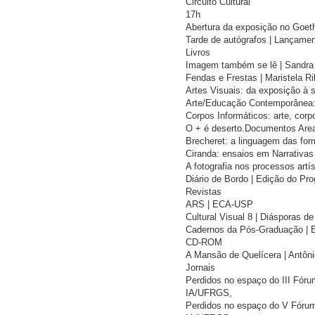
Circuito Cultural
17h
Abertura da exposição no Goeth
Tarde de autógrafos | Lançame
Livros
Imagem também se lê | Sandra 
Fendas e Frestas | Maristela R
Artes Visuais: da exposição à 
Arte/Educação Contemporânea: 
Corpos Informáticos: arte, corp
O + é deserto.Documentos Areal
Brecheret: a linguagem das forma
Ciranda: ensaios em Narrativas 
A fotografia nos processos art
Diário de Bordo | Edição do Pr
Revistas
ARS | ECA-USP
Cultural Visual 8 | Diásporas 
Cadernos da Pós-Graduação |
CD-ROM
A Mansão de Quelícera | Antôn
Jornais
Perdidos no espaço do III Fóru
IA/UFRGS,
Perdidos no espaço do V Fórum