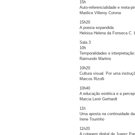
15h
Auto-referencialidade e meta-pi
Marilice Villeroy Corona
15h20
A poesia expandida
Heloisa Helena da Fonseca C. 
Sala 3
10h
Temporalidades e interpretação
Raimundo Martins
10h20
Cultura visual. Por uma instruç
Marcos Rizolli
10h40
A educação estética e a percepç
Marcia Lenir Gerhardt
11h
Uma aposta na continuidade da 
Irene Tourinho
11h20
A colagem digital de Juarez Pa