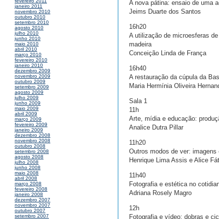
fevereiro 2011
A nova pátina: ensaio de uma 
janeiro 2011
Jeims Duarte dos Santos
novembro 2010
outubro 2010
setembro 2010
16h20
agosto 2010
julho 2010
A utilização de microesferas d
junho 2010
madeira
maio 2010
abril 2010
Conceição Linda de França
março 2010
fevereiro 2010
janeiro 2010
16h40
dezembro 2009
A restauração da cúpula da Bas
novembro 2009
outubro 2009
Maria Hermínia Oliveira Hernan
setembro 2009
agosto 2009
julho 2009
Sala 1
junho 2009
maio 2009
11h
abril 2009
Arte, mídia e educação: produç
março 2009
fevereiro 2009
Analice Dutra Pillar
janeiro 2009
dezembro 2008
novembro 2008
11h20
outubro 2008
Outros modos de ver: imagens c
setembro 2008
agosto 2008
Henrique Lima Assis e Alice Fá
julho 2008
junho 2008
maio 2008
11h40
abril 2008
Fotografia e estética no cotidi
março 2008
fevereiro 2008
Adriana Rosely Magro
janeiro 2008
dezembro 2007
novembro 2007
12h
outubro 2007
Fotografia e vídeo: dobras e ci
setembro 2007