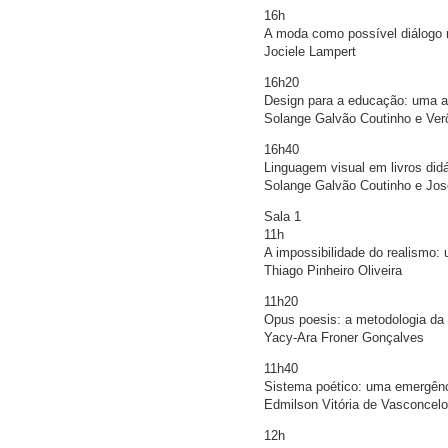
16h
A moda como possível diálogo 
Jociele Lampert
16h20
Design para a educação: uma av
Solange Galvão Coutinho e Ver
16h40
Linguagem visual em livros didá
Solange Galvão Coutinho e Jos
Sala 1
11h
A impossibilidade do realismo: 
Thiago Pinheiro Oliveira
11h20
Opus poesis: a metodologia da
Yacy-Ara Froner Gonçalves
11h40
Sistema poético: uma emergênc
Edmilson Vitória de Vasconcel
12h