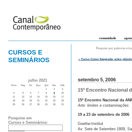
comunidade
agen
Pesquise por palavras e/ou
CURSOS E
SEMINÁRIOS
« Curso Como fotografar artes plásti
setembro 5, 2006
julho 2021
Dom
Seg
Ter
Qua
Qui
Sex
Sab
15º Encontro Nacional d
1
2
3
4
5
6
7
8
9
10
11
12
13
14
15
16
17
15º Encontro Nacional da AN
18
19
20
21
22
23
24
Arte: limites e contaminações
25
26
27
28
29
30
31
19 a 23 de setembro de 2006
Pesquise em
Cursos e Seminários:
Goethe-Institut
Av. Sete de Setembro 1809, Sa