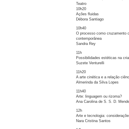
Teatro
10h20
Ações fluidas
Débora Santiago
10h40
O processo como cruzamento de
contemporânea
Sandra Rey
11h
Possibilidades estéticas na cri
Suzete Venturelli
11h20
A arte cinética e a relação ciên
Almerinda da Silva Lopes
11h40
Arte: linguagem ou rizoma?
Ana Carolina de S. S. D. Mend
12h
Arte e tecnologia: consideraçõ
Nara Cristina Santos