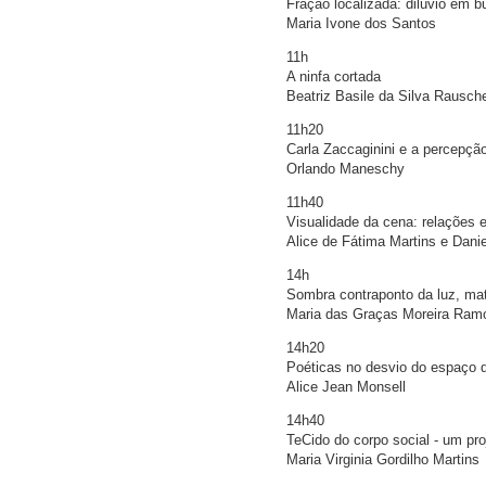
Fração localizada: dilúvio em 
Maria Ivone dos Santos
11h
A ninfa cortada
Beatriz Basile da Silva Rausch
11h20
Carla Zaccaginini e a percepção
Orlando Maneschy
11h40
Visualidade da cena: relações e
Alice de Fátima Martins e Danie
14h
Sombra contraponto da luz, mat
Maria das Graças Moreira Ram
14h20
Poéticas no desvio do espaço 
Alice Jean Monsell
14h40
TeCido do corpo social - um proj
Maria Virginia Gordilho Martins