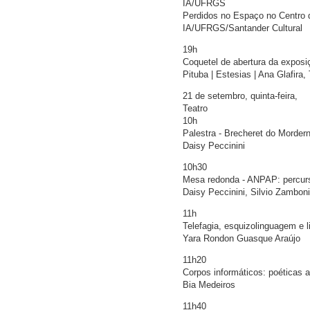
IA/UFRGS
Perdidos no Espaço no Centro d
IA/UFRGS/Santander Cultural
19h
Coquetel de abertura da expos
Pituba | Estesias | Ana Glafira,
21 de setembro, quinta-feira,
Teatro
10h
Palestra - Brecheret do Morder
Daisy Peccinini
10h30
Mesa redonda - ANPAP: percur
Daisy Peccinini, Silvio Zambon
11h
Telefagia, esquizolinguagem e 
Yara Rondon Guasque Araújo
11h20
Corpos informáticos: poéticas a
Bia Medeiros
11h40