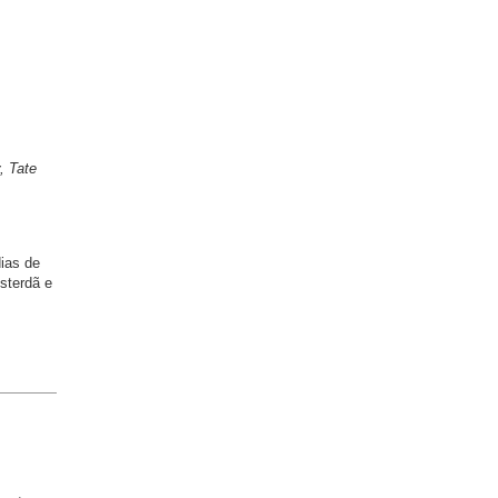
, Tate
ias de
msterdã e