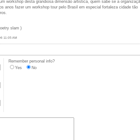
e um workshop desta grandiosa dimensão artistica, quem sabe se a organizaç
 anos fazer um workshop tour pelo Brasil em especial fortaleza cidade tão
ros.
poetry slam )
006 11:05 AM
Remember personal info?
Yes
No