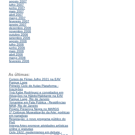
agosto 2007
julho 2007
junho 2007
maio 2007
abril 2007
março 2007
fevereiro 2007
janeiro 2007
dezembro 2006
novembro 2006
outubro 2006
setembro 2006
agosto 2006
julho 2006
junho 2006
maio 2006
abril 2006
março 2006
fevereiro 2006
As últimas:
Cursos de Férias Julho 2021 na EAV
Parque Lage
Primeiro Ciclo de Aulas Plataforma -
Inscrições
Yná Kabe Rodríguez e convidados em
Ativações na Hábito/Habitante na EAV
Parque Lage, Rio de Janeiro
Yonamine em Fala Pública - Residências
MAM, Rio de Janeiro
Projeto Presença Negra no MARGS
1º Colóquio Musealização da Arte: poéticas
em narrativas
Respiração: o novo programa público do
Pivô
Integra Artes promove atividades artísticas
online e gratuitas
Ciclo 1922: modernismos em debate -