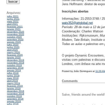
Jens Hoffmann: diretor de exp
Inscrições abertas
Arquivos:
julho 2021
Informações: 21-2553-3748 / 25
junho 2021
maio 2021
wats352@attglobal.net
abril 2021
Período: 28 de maio a 12 de ju
fevereiro 2021
janeiro 2021
Coordenação: Charles Watson
dezembro 2020
novembro 2020
Instituições: Rijksmuseum, Mus
outubro 2020
Modern, Tate Britain, Institute 
setembro 2020
agosto 2020
Todas as aulas e palestras em 
julho 2020
junho 2020
abril 2020
março 2020
O projeto Dynamic Encounters, 
fevereiro 2020
janeiro 2020
visitas com palestras e discuss
dezembro 2019
novembro 2019
Londres, com ênfase na arte m
outubro 2019
setembro 2019
agosto 2019
Posted by João Domingues at
11:29 A
julho 2019
junho 2019
maio 2019
Comments
abril 2019
março 2019
fevereiro 2019
janeiro 2019
dezembro 2018
novembro 2018
Salve, friends around the world!
outubro 2018
setembro 2018
agosto 2018
julho 2018