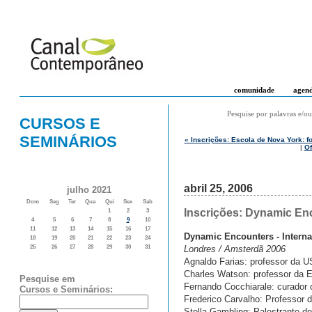
comunidade
agen
Pesquise por palavras e/ou
CURSOS E
SEMINÁRIOS
« Inscrições: Escola de Nova York: 
|
Of
abril 25, 2006
julho 2021
Dom
Seg
Ter
Qua
Qui
Sex
Sab
Inscrições: Dynamic Enc
1
2
3
4
5
6
7
8
9
10
11
12
13
14
15
16
17
Dynamic Encounters - Interna
18
19
20
21
22
23
24
Londres / Amsterdã 2006
25
26
27
28
29
30
31
Agnaldo Farias: professor da U
Charles Watson: professor da E
Pesquise em
Fernando Cocchiarale: curador
Cursos e Seminários:
Frederico Carvalho: Professor 
Stella Gambling: Palestrante do