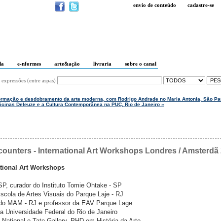
envio de conteúdo
cadastre-se
da
e-nformes
arte&ação
livraria
sobre o canal
 expressões (entre aspas)
formação e desdobramento da arte moderna, com Rodrigo Andrade no Maria Antonia, São Pa
icinas Deleuze e a Cultura Contemporânea na PUC, Rio de Janeiro »
ounters - International Art Workshops Londres / Amsterdã
tional Art Workshops
SP, curador do Instituto Tomie Ohtake - SP
scola de Artes Visuais do Parque Laje - RJ
 do MAM - RJ e professor da EAV Parque Lage
da Universidade Federal do Rio de Janeiro
 National e Tate Gallery, PHD em História da Arte