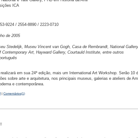
osições ICA
53-9224 / 2554-8890 / 2223-0710
nho de 2005
eu Stedelijk, Museu Vincent van Gogh, Casa de Rembrandt, National Gallery
of Contemporary Art, Hayward Gallery, Courtauld Institute, entre outros
português
realizará em sua 24ª edição, mais um International Art Workshop. Serão 10 d
ões sobre arte e arquitetura, nos principais museus, galerias e ateliers de A
oderna e contemporânea.
M
|
Comentários(1)
!!