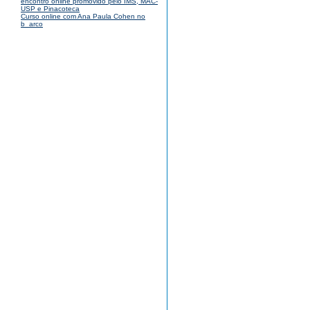
encontro online promovido pelo IMS, MAC-
USP e Pinacoteca
Curso online com Ana Paula Cohen no
b_arco