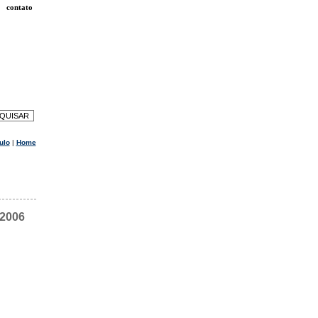
contato
ulo
|
Home
 2006