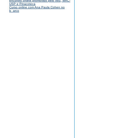
encontro online promovido pelo IMS, MAC-
USP e Pinacoteca
Curso online com Ana Paula Cohen no
b_arco