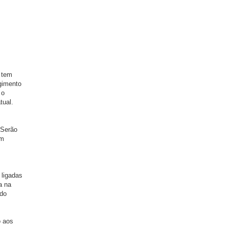
, tem
rgimento
 o
tual.
 Serão
ém
 ligadas
a na
 do
o aos