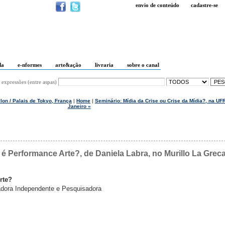
envio de conteúdo
cadastre-se
da
e-nformes
arte&ação
livraria
sobre o canal
 expressões (entre aspas)
lon / Palais de Tokyo, França
|
Home
|
Seminário: Mídia da Crise ou Crise da Mídia?, na UF
Janeiro »
 é Performance Arte?, de Daniela Labra, no Murillo La Greca
rte?
adora Independente e Pesquisadora