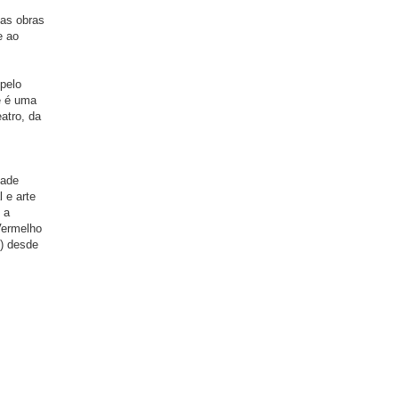
 as obras
e ao
pelo
e é uma
eatro, da
dade
 e arte
 a
Vermelho
P) desde