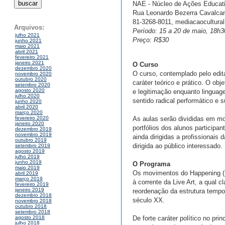
NAE - Núcleo de Ações Educati
Rua Leonardo Bezerra Cavalcant
81-3268-8011, mediacaocultura
Arquivos:
Período: 15 a 20 de maio, 18h
julho 2021
Preço: R$30
junho 2021
maio 2021
abril 2021
fevereiro 2021
janeiro 2021
O Curso
dezembro 2020
O curso, contemplado pelo edit
novembro 2020
outubro 2020
caráter teórico e prático. O ob
setembro 2020
agosto 2020
e legitimação enquanto linguage
julho 2020
sentido radical performático e 
junho 2020
abril 2020
março 2020
As aulas serão divididas em mo
fevereiro 2020
janeiro 2020
portfólios dos alunos participa
dezembro 2019
novembro 2019
ainda dirigidas a profissionais
outubro 2019
dirigida ao público interessado.
setembro 2019
agosto 2019
julho 2019
junho 2019
O Programa
maio 2019
Os movimentos do Happening (19
abril 2019
março 2019
à corrente da Live Art, a qual 
fevereiro 2019
janeiro 2019
reordenação da estrutura tempor
dezembro 2018
século XX.
novembro 2018
outubro 2018
setembro 2018
De forte caráter político no pr
agosto 2018
julho 2018