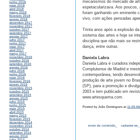
mecanismos do mercado de arte 
junho 2018
maio 2018
espetacularizava. Aos poucos, 
abril 2018
foram ganhando um eminente ca
março 2018
fevereiro 2018
vivo, com ações pensadas apena
janeiro 2018
dezembro 2017
novembro 2017
Trinta anos após a explosão da
outubro 2017
setembro 2017
sistema das artes e hoje se in
agosto 2017
julho 2017
disciplina que não mais se restr
junho 2017
dança, entre outras.
maio 2017
abril 2017
março 2017
Daniela Labra
novembro 2016
outubro 2016
Daniela Labra é curadora inde
setembro 2016
agosto 2016
Complutense de Madrid e mestre
julho 2016
contemporânea, tendo desenvolvi
junho 2016
maio 2016
produção de arte jovem no Bras
fevereiro 2016
janeiro 2016
(SP), para a promoção e divulg
novembro 2015
2003 e tem publicado em revist
outubro 2015
setembro 2015
www.artesquema.com.
agosto 2015
julho 2015
junho 2015
Posted by João Domingues at
11:00 A
maio 2015
abril 2015
março 2015
fevereiro 2015
dezembro 2014
envio de conteúdo_
cadastre-se_
novembro 2014
outubro 2014
setembro 2014
agosto 2014
julho 2014