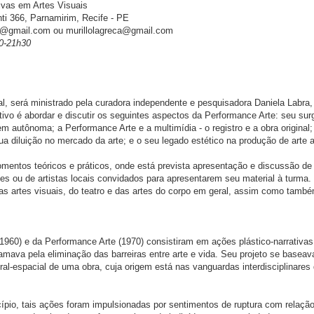
vas em Artes Visuais
i 366, Parnamirim, Recife - PE
l@gmail.com ou murillolagreca@gmail.com
30-21h30
al, será ministrado pela curadora independente e pesquisadora Daniela Labra
jetivo é abordar e discutir os seguintes aspectos da Performance Arte: seu su
m autônoma; a Performance Arte e a multimídia - o registro e a obra original;
sua diluição no mercado da arte; e o seu legado estético na produção de arte a
mentos teóricos e práticos, onde está prevista apresentação e discussão de
ntes ou de artistas locais convidados para apresentarem seu material à turma.
 das artes visuais, do teatro e das artes do corpo em geral, assim como tamb
60) e da Performance Arte (1970) consistiram em ações plástico-narrativas
clamava pela eliminação das barreiras entre arte e vida. Seu projeto se baseav
al-espacial de uma obra, cuja origem está nas vanguardas interdisciplinares
incípio, tais ações foram impulsionadas por sentimentos de ruptura com relaçã