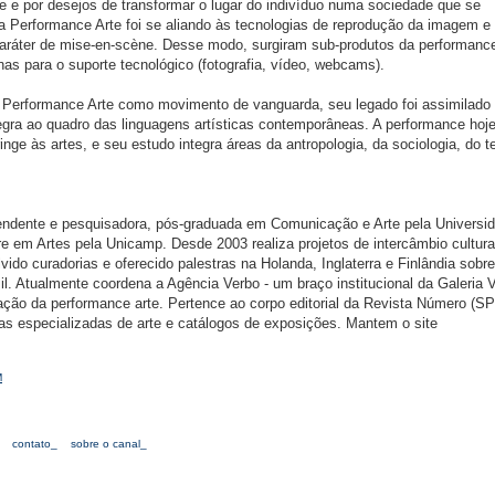
e por desejos de transformar o lugar do indivíduo numa sociedade que se
a Performance Arte foi se aliando às tecnologias de reprodução da imagem e
ráter de mise-en-scène. Desse modo, surgiram sub-produtos da performanc
s para o suporte tecnológico (fotografia, vídeo, webcams).
 Performance Arte como movimento de vanguarda, seu legado foi assimilado 
tegra ao quadro das linguagens artísticas contemporâneas. A performance hoj
inge às artes, e seu estudo integra áreas da antropologia, da sociologia, do t
pendente e pesquisadora, pós-graduada em Comunicação e Arte pela Universi
 em Artes pela Unicamp. Desde 2003 realiza projetos de intercâmbio cultural
do curadorias e oferecido palestras na Holanda, Inglaterra e Finlândia sobre
il. Atualmente coordena a Agência Verbo - um braço institucional da Galeria 
ação da performance arte. Pertence ao corpo editorial da Revista Número (S
as especializadas de arte e catálogos de exposições. Mantem o site
M
contato_
sobre o canal_