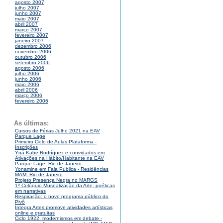
agosto 2007
julho 2007
junho 2007
maio 2007
abril 2007
março 2007
fevereiro 2007
janeiro 2007
dezembro 2006
novembro 2006
outubro 2006
setembro 2006
agosto 2006
julho 2006
junho 2006
maio 2006
abril 2006
março 2006
fevereiro 2006
As últimas:
Cursos de Férias Julho 2021 na EAV
Parque Lage
Primeiro Ciclo de Aulas Plataforma -
Inscrições
Yná Kabe Rodríguez e convidados em
Ativações na Hábito/Habitante na EAV
Parque Lage, Rio de Janeiro
Yonamine em Fala Pública - Residências
MAM, Rio de Janeiro
Projeto Presença Negra no MARGS
1º Colóquio Musealização da Arte: poéticas
em narrativas
Respiração: o novo programa público do
Pivô
Integra Artes promove atividades artísticas
online e gratuitas
Ciclo 1922: modernismos em debate -