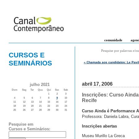
comunidade
agen
Pesquise por palavras e/ou
CURSOS E
SEMINÁRIOS
« Chamada aos candidatos: Le Pavil
abril 17, 2006
julho 2021
Dom
Seg
Ter
Qua
Qui
Sex
Sab
Inscrições: Curso Ainda
1
2
3
4
5
6
7
8
9
10
Recife
11
12
13
14
15
16
17
18
19
20
21
22
23
24
Curso Ainda é Performance A
25
26
27
28
29
30
31
Professora: Daniela Labra, Cur
Pesquise em
Inscrições abertas
Cursos e Seminários:
Museu Murillo La Greca