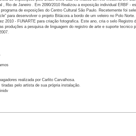
ial , Rio de Janeiro . Em 2090/2010 Realizou a exposição individual ERBF ‐ e
do programa de exposições do Centro Cultural São Paulo. Recetemente foi sel
ircle” para desenvolver o projeto Bitácora a bordo de um veleiro no Polo Nort
z 2010 - FUNARTE para criação fotografica. Este ano, cria o selo Registro d
uas produções a pesquisa de linguagem do registro de arte e suporte tecnico 
2007.
.
Ramos
agadores realizada por Carlito Carvalhosa.
 tiradas pelo artista de sua própria instalação.
inidv