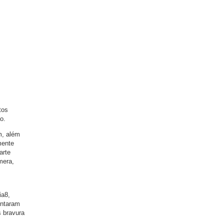
tos
o.
m, além
mente
arte
mera,
ia8,
intaram
s bravura