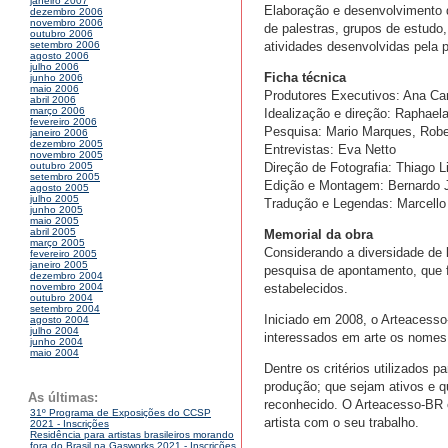
janeiro 2007
Elaboração e desenvolvimento de
dezembro 2006
novembro 2006
de palestras, grupos de estud
outubro 2006
atividades desenvolvidas pela 
setembro 2006
agosto 2006
julho 2006
Ficha técnica
junho 2006
maio 2006
Produtores Executivos: Ana Car
abril 2006
março 2006
Idealização e direção: Raphael
fevereiro 2006
Pesquisa: Mario Marques, Robe
janeiro 2006
dezembro 2005
Entrevistas: Eva Netto
novembro 2005
Direção de Fotografia: Thiago L
outubro 2005
setembro 2005
Edição e Montagem: Bernardo Ju
agosto 2005
julho 2005
Tradução e Legendas: Marcello
junho 2005
maio 2005
abril 2005
Memorial da obra
março 2005
Considerando a diversidade de
fevereiro 2005
janeiro 2005
pesquisa de apontamento, que f
dezembro 2004
estabelecidos.
novembro 2004
outubro 2004
setembro 2004
Iniciado em 2008, o Arteacesso
agosto 2004
julho 2004
interessados em arte os nomes
junho 2004
maio 2004
Dentre os critérios utilizados 
produção; que sejam ativos e q
As últimas:
reconhecido. O Arteacesso-BR c
31º Programa de Exposições do CCSP
artista com o seu trabalho.
2021 - Inscrições
Residência para artistas brasileiros morando
fora do Brasil na Gasworks 2021 - Inscrições