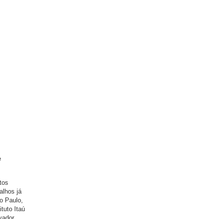
e
tos
alhos já
o Paulo,
tuto Itaú
vador,