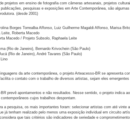
 projetos em ensino de fotografia com câmeras artesanais, projetos culturai
o, publicações, pesquisas e exposições em Arte Contemporânea, são algumas
produtora. (desde 2001)
olina Borges Torrealba Affonso, Luiz Guilherme Magaldi Affonso, Marisa Brit
a Leite, Roberta Macedo
rta Macedo / Projeto Subsolo, Raphaela Leite
ima (Rio de Janeiro), Bernardo Krivochein (São Paulo)
cá (Rio de Janeiro), André Tavares (São Paulo)
 Lino
 linguagens da arte contemporânea, o projeto Arteacesso-BR se apresenta c
acilita o contato com o trabalho de diversos artistas, sejam eles emergentes
-BR prevê apontamentos e não resultados. Nesse sentido, o projeto indica a
 contemporâneos cujos trabalhos despontam.
para a pesquisa, os mais importantes foram: selecionar artistas com até vinte 
ue já tenham realizado pelo menos uma exposição individual em circuito artís
onsidera que tais critérios são indicadores de seriedade e comprometimento