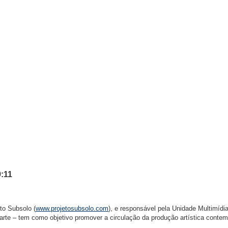
:11
to Subsolo (
www.projetosubsolo.com
), e responsável pela Unidade Multimídi
 arte – tem como objetivo promover a circulação da produção artística conte