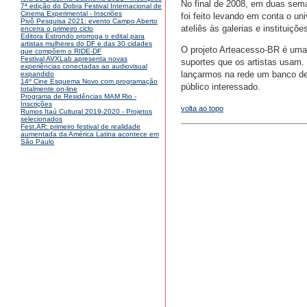
No final de 2008, em duas sema
7ª edição do Dobra Festival Internacional de
Cinema Experimental - Inscriões
foi feito levando em conta o u
Pivô Pesquisa 2021: evento Campo Aberto
ateliês às galerias e instituiçõ
encerra o primeiro ciclo
Editora Estrondo prorroga o edital para
artistas mulheres do DF e das 30 cidades
O projeto Arteacesso-BR é uma 
que compõem o RIDE-DF
Festival AVXLab apresenta novas
suportes que os artistas usam
experiências conectadas ao audiovisual
lançarmos na rede um banco de
expandido
14º Cine Esquema Novo com programação
público interessado.
totalmente on-line
Programa de Residências MAM Rio -
Inscrições
volta ao topo
Rumos Itaú Cultural 2019-2020 - Projetos
selecionados
Fest.AR: primeiro festival de realidade
aumentada da América Latina acontece em
São Paulo