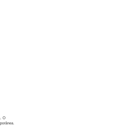
a. O
mporânea.