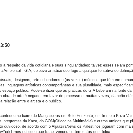
03:50
s a respeito da vida cotidiana e suas singularidades: talvez esses sejam pon
 Ambiental - GIA, coletivo artístico que foge a qualquer tentativa de definiçã
 visuais, designers, arte-educadores e (às vezes) músicos que têm em comu
s linguagens artísticas contemporâneas e sua pluralidade, mais especifica
ao espaço público. Pode-se dizer que as práticas do GIA beberam na fonte da 
da obra de arte é negado, em favor do processo e, muitas vezes, da ação efê
relação entre o artista e o público.
 aconteceu no bairro de Mangabeiras em Belo Horizonte, em frente a Kaza Vaz
os integrantes da Kaza, do GOM(Oficccina Multimédia) e outros amigos que p
anto duvidoso, de acordo com o AljaaziraNews os Palestinos jogaram com mai
wYorkTimes publicou que Israel venceu os terroristas com folga...