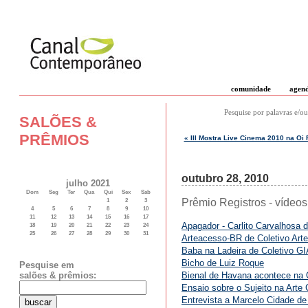
comunidade
agen
Pesquise por palavras e/ou
SALÕES &
PRÊMIOS
« III Mostra Live Cinema 2010 na Oi
outubro 28, 2010
julho 2021
Dom
Seg
Ter
Qua
Qui
Sex
Sab
Prêmio Registros - vídeos
1
2
3
4
5
6
7
8
9
10
11
12
13
14
15
16
17
Apagador - Carlito Carvalhosa d
18
19
20
21
22
23
24
25
26
27
28
29
30
31
Arteacesso-BR de Coletivo Art
Baba na Ladeira de Coletivo GI
Bicho de Luiz Roque
Pesquise em
Bienal de Havana acontece na 
salões & prêmios:
Ensaio sobre o Sujeito na Arte
Entrevista a Marcelo Cidade de