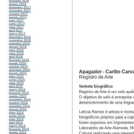
fevereiro 2018
janeiro 2018
dezembro 2017
novembro 2017
outubro 2017
agosto 2017
julho 2017
junho 2017
maio 2017
abril 2017
março 2017
dezembro 2016
novembro 2016
setembro 2016
agosto 2016
julho 2016
maio 2016
abril 2016
fevereiro 2016
janeiro 2016
outubro 2015
setembro 2015
Apagador - Carlito Carv
agosto 2015
Registro de Arte
julho 2015
junho 2015
maio 2015
Verbete biográfico
abril 2015
março 2015
Registro de Arte é um selo audio
fevereiro 2015
janeiro 2015
O objetivo do selo é extrapolar
novembro 2014
desenvolvimento de uma linguag
outubro 2014
setembro 2014
agosto 2014
Letícia Ramos é artista e monta
julho 2014
junho 2014
fotográficos próprios para a c
maio 2014
foram expostos em importantes
abril 2014
março 2014
Laboratório de Arte Alameda, M
fevereiro 2014
janeiro 2014
Cultural realizando uma intene