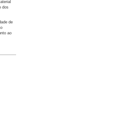
aterial
o dos
idade de
Ao
unto ao