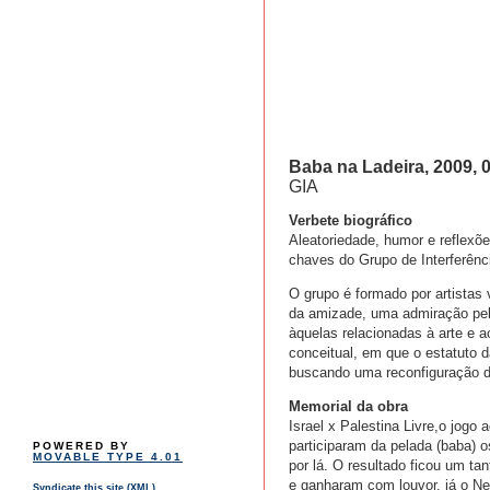
Baba na Ladeira, 2009, 
GIA
Verbete biográfico
Aleatoriedade, humor e reflexõe
chaves do Grupo de Interferência
O grupo é formado por artistas
da amizade, uma admiração pela
àquelas relacionadas à arte e 
conceitual, em que o estatuto 
buscando uma reconfiguração da 
Memorial da obra
Israel x Palestina Livre,o jogo
participaram da pelada (baba) 
POWERED BY
MOVABLE TYPE 4.01
por lá. O resultado ficou um t
e ganharam com louvor, já o Ne
Syndicate this site (XML)