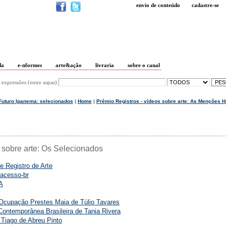
envio de conteúdo
cadastre-se
da
e-nformes
arte&ação
livraria
sobre o canal
 expressões (entre aspas)
 Futuro Ipanema: selecionados
|
Home
|
Prêmio Registros - vídeos sobre arte: As Menções 
 sobre arte: Os Selecionados
e Registro de Arte
eacesso-br
A
Ocupação Prestes Maia de Túlio Tavares
 Contemporânea Brasileira de Tania Rivera
 Tiago de Abreu Pinto