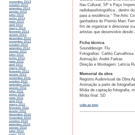
novembro 2013
Itau Cultural, SP e Paço Imper
outubro 2013
setembro 2013
radiobasefotográfica , dentro 
agosto 2013
para a residência “ The Artic C
julho 2013
junho 2013
ganhadora do Premio Marc Ferre
maio 2013
abril 2013
fim de organizar e direcionar s
março 2013
artistas que desenvolve desde 
fevereiro 2013
janeiro 2013
dezembro 2012
novembro 2012
Ficha técnica
outubro 2012
Sounddesign: Flu
setembro 2012
agosto 2012
Fotografias: Carlito Carvalhosa 
julho 2012
junho 2012
Animação: André Farkas
maio 2012
Direção e Montagem: Letícia 
abril 2012
março 2012
fevereiro 2012
Memorial da obra
janeiro 2012
novembro 2011
Registro Audiovisual da Obra Ap
outubro 2011
Animação a partir de fotografias
setembro 2011
agosto 2011
Mídia de captação:fotografia, m
julho 2011
junho 2011
Mídia final: SD
maio 2011
abril 2011
março 2011
volta ao topo
fevereiro 2011
janeiro 2011
dezembro 2010
novembro 2010
outubro 2010
setembro 2010
agosto 2010
julho 2010
junho 2010