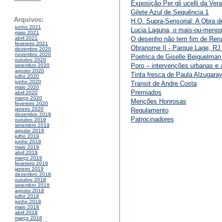
Exposição Per gli ucelli da Ve
Gilete Azul de Sequência 1
Arquivos:
H.O. Supra-Sensorial: A Obra de
junho 2021
Lucia Laguna, o mais-ou-menos
maio 2021
O desenho não tem fim de Rena
abril 2021
fevereiro 2021
Obranome II - Parque Lage, RJ
dezembro 2020
novembro 2020
Poetrica de Giselle Beiguelman
outubro 2020
Poro – intervenções urbanas e
setembro 2020
agosto 2020
Tinta fresca de Paula Alzugara
julho 2020
junho 2020
Transit de Andre Costa
maio 2020
Premiados
abril 2020
março 2020
Menções Honrosas
fevereiro 2020
janeiro 2020
Regulamento
dezembro 2019
Patrocinadores
outubro 2019
setembro 2019
agosto 2019
julho 2019
junho 2019
maio 2019
abril 2019
março 2019
fevereiro 2019
janeiro 2019
dezembro 2018
outubro 2018
setembro 2018
agosto 2018
julho 2018
junho 2018
maio 2018
abril 2018
março 2018