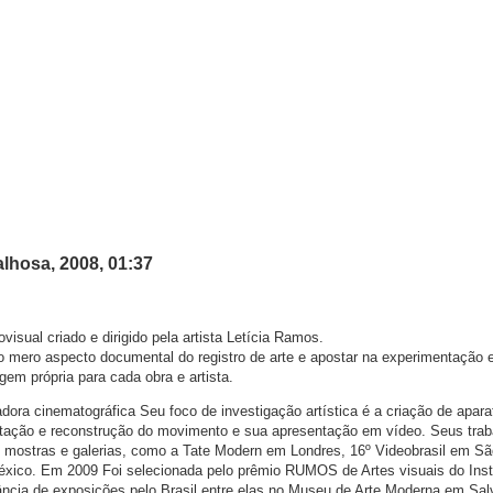
alhosa, 2008, 01:37
visual criado e dirigido pela artista Letícia Ramos.
 o mero aspecto documental do registro de arte e apostar na experimentação 
em própria para cada obra e artista.
dora cinematográfica Seu foco de investigação artística é a criação de apara
aptação e reconstrução do movimento e sua apresentação em vídeo. Seus trab
 mostras e galerias, como a Tate Modern em Londres, 16º Videobrasil em Sã
éxico. Em 2009 Foi selecionada pelo prêmio RUMOS de Artes visuais do Insti
rância de exposições pelo Brasil entre elas no Museu de Arte Moderna em Sal