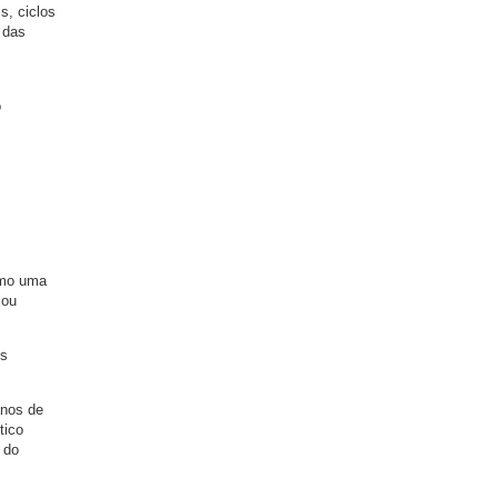
s, ciclos
 das
o
omo uma
 ou
os
anos de
tico
 do