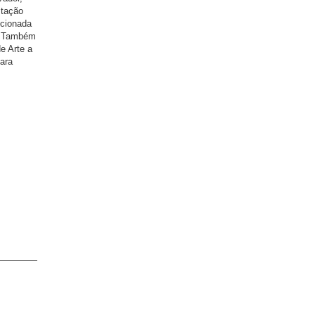
stação
ecionada
e. Também
e Arte a
para