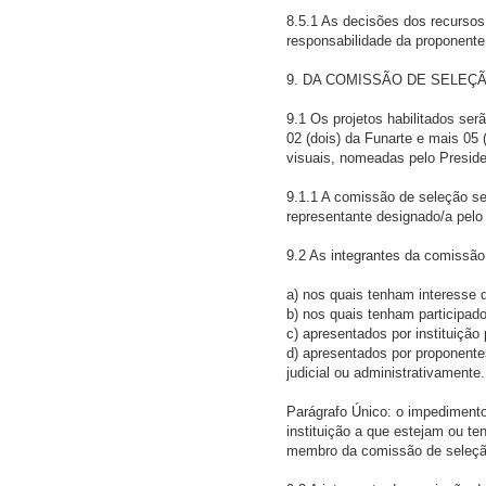
8.5.1 As decisões dos recursos 
responsabilidade da proponent
9. DA COMISSÃO DE SELEÇ
9.1 Os projetos habilitados se
02 (dois) da Funarte e mais 05
visuais, nomeadas pelo Preside
9.1.1 A comissão de seleção se
representante designado/a pelo
9.2 As integrantes da comissão
a) nos quais tenham interesse di
b) nos quais tenham participad
c) apresentados por instituição
d) apresentados por proponente
judicial ou administrativamente.
Parágrafo Único: o impedimento 
instituição a que estejam ou t
membro da comissão de seleçã