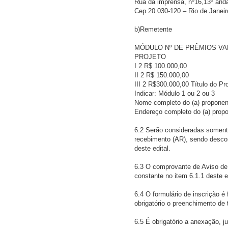
Rua da imprensa, nº16,13º anda
Cep 20.030-120 – Rio de Janeir
b)Remetente
MÓDULO Nº DE PRÊMIOS VA
PROJETO
I 2 R$ 100.000,00
II 2 R$ 150.000,00
III 2 R$300.000,00 Título do Pro
Indicar: Módulo 1 ou 2 ou 3
Nome completo do (a) proponen
Endereço completo do (a) prop
6.2 Serão consideradas soment
recebimento (AR), sendo descon
deste edital.
6.3 O comprovante de Aviso de
constante no item 6.1.1 deste e
6.4 O formulário de inscrição é
obrigatório o preenchimento de 
6.5 É obrigatório a anexação, ju