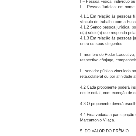
I – Pessoa Física: indivíduo ou 
II – Pessoa Jurídica: em nome 
4.1.1 Em relação às pessoas fís
vínculo de trabalho com a Funar
4.1.2 Sendo pessoa jurídica, po
o(a) sócio(a) que responda pela
4.1.3 Em relação às pessoas ju
entre os seus dirigentes:
I. membro do Poder Executivo, L
respectivo cônjuge, companheiro
II. servidor público vinculado 
reta,colateral ou por afinidade a
4.2 Cada proponente poderá ins
neste edital, com exceção de c
4.3 O proponente deverá escolhe
4.4 Fica vedada a participação
Marcantonio Vilaça.
5. DO VALOR DO PRÊMIO