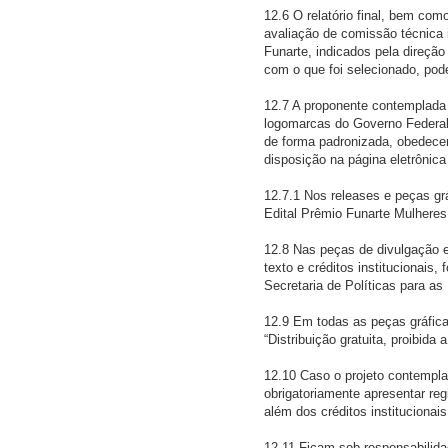
12.6 O relatório final, bem co
avaliação de comissão técnica i
Funarte, indicados pela direção
com o que foi selecionado, pod
12.7 A proponente contemplada 
logomarcas do Governo Federal, 
de forma padronizada, obedecen
disposição na página eletrônica
12.7.1 Nos releases e peças grá
Edital Prêmio Funarte Mulheres
12.8 Nas peças de divulgação e
texto e créditos institucionais,
Secretaria de Políticas para as
12.9 Em todas as peças gráficas
“Distribuição gratuita, proibida 
12.10 Caso o projeto contempla
obrigatoriamente apresentar re
além dos créditos institucionai
12.11 Ficam sob responsabilida