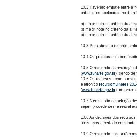
10.2 Havendo empate entre a no
critérios estabelecidos no item 
a) maior nota no critério da alín
b) maior nota no critério da alíne
c) maior nota no critério da alín
10.3 Persistindo o empate, cab
10.4 Os projetos cuja pontuação
10.5 O resultado da avaliação 
(
www.funarte.gov.br
), sendo de
10.6 Os recursos sobre o resul
eletrônico
recursomulheres 201
(
www.funarte.gov.br
), no prazo 
10.7 A comissão de seleção des
sejam procedentes, a reavaliaç
10.8 As decisões dos recursos s
úteis após o período constante 
10.9 O resultado final será hom