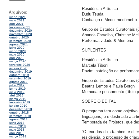
Residência Artística
Arquivos:
Dudu Tsuda
junho 2021
Confiança e Medo_medômetro
maio 2021
abril 2021
fevereiro 2021
Grupo de Estudos Curatoriais 
dezembro 2020
novembro 2020
Ananda Carvalho, Christine Me
outubro 2020
Performatividade & Memória
setembro 2020
agosto 2020
julho 2020
SUPLENTES
junho 2020
maio 2020
abril 2020
Residência Artística
março 2020
Marcela Tiboni
fevereiro 2020
janeiro 2020
Pavio: instalação de performan
dezembro 2019
outubro 2019
setembro 2019
Grupo de Estudos Curatoriais 
agosto 2019
julho 2019
Beatriz Lemos e Paula Borghi
junho 2019
Memória e pensamento (título pr
maio 2019
abril 2019
março 2019
SOBRE O EDITAL
fevereiro 2019
janeiro 2019
dezembro 2018
O programa tem como objetivo 
outubro 2018
linguagens, e é destinado a arti
setembro 2018
agosto 2018
Temporada de Projetos, que desd
julho 2018
junho 2018
maio 2018
“O teor dos dois também é dife
abril 2018
março 2018
residência, o processo de criaç