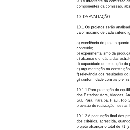
9.3 A integrante da comissão d
componentes da comissão, abste
10. DA AVALIAÇÃO
10.1 Os projetos serão analisa
valor máximo de cada critério i
a) excelência do projeto quanto
conteúdo;
b) experimentalismo da produção
c) alcance e eficácia das estrat
d) capacidade de execução do 
e) argumentação na construção 
f) relevância dos resultados do 
g) conformidade com as premiss
10.1.1 Para promoção do equilíb
dos Estados: Acre, Alagoas, A
Sul, Pará, Paraíba, Piauí, Rio
previsão de realização nessas l
10.1.2 A pontuação final dos p
dos critérios, acrescida, quand
projeto alcançar o total de 71 (