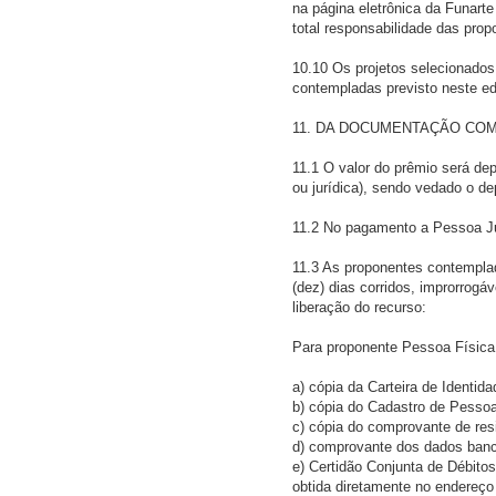
na página eletrônica da Funarte
total responsabilidade das pro
10.10 Os projetos selecionado
contempladas previsto neste edi
11. DA DOCUMENTAÇÃO CO
11.1 O valor do prêmio será de
ou jurídica), sendo vedado o d
11.2 No pagamento a Pessoa Ju
11.3 As proponentes contempla
(dez) dias corridos, improrrogá
liberação do recurso:
Para proponente Pessoa Física
a) cópia da Carteira de Identida
b) cópia do Cadastro de Pessoa
c) cópia do comprovante de res
d) comprovante dos dados bancá
e) Certidão Conjunta de Débitos
obtida diretamente no endereço 