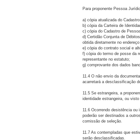
Para proponente Pessoa Jurídi
a) cópia atualizada do Cadastr
b) cópia da Carteira de Identida
c) cópia do Cadastro de Pessoa
d) Certidão Conjunta de Débitos
obtida diretamente no endereço 
e) cópia do contrato social e al
f) cópia do termo de posse da 
representante no estatuto;
g) comprovante dos dados bancá
11.4 O não envio da documenta
acarretará a desclassificação do
11.5 Se estrangeira, a proponen
identidade estrangeira, ou vist
11.6 Ocorrendo desistência ou 
poderão ser destinados a outro
comissão de seleção.
11.7 As contempladas que estiv
serão desclassificadas.