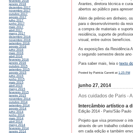
fevereiro 2018
Arantes, diretora técnica e cur
janeiro 2018
dezembro 2017
abertos ao público para apresen
novembro 2017
outubro 2017
agosto 2017
Além de prêmio em dinheiro, os
julho 2017
para o desenvolvimento da res
junho 2017
maio 2017
a compra de materiais e suport
abril 2017
março 2017
residência, suporte de profissi
dezembro 2016
visual, entre outros benefícios.
novembro 2016
setembro 2016
agosto 2016
As exposições da Residência Ar
julho 2016
maio 2016
o segundo semestre deste ano 
abril 2016
fevereiro 2016
Para saber mais, leia o
texto do
janeiro 2016
outubro 2015
setembro 2015
Posted by Patricia Canetti at
1:25 PM
agosto 2015
julho 2015
junho 2015
maio 2015
junho 27, 2014
abril 2015
março 2015
fevereiro 2015
Aos cuidados de Paris - A 
janeiro 2015
novembro 2014
outubro 2014
Intercâmbio artístico a 
setembro 2014
agosto 2014
Edição 2014 - Paris/São Paulo
julho 2014
junho 2014
maio 2014
Projeto que visa promover o inte
abril 2014
março 2014
através de um trabalho colabor
fevereiro 2014
em cada edição e também envolv
janeiro 2014