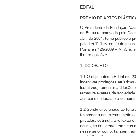
EDITAL
PRÊMIO DE ARTES PLÁSTICA
O Presidente da Fundação Nacion
do Estatuto aprovado pelo Decre
abril de 2004, torna público o p
pela Lei 11.125, de 20 de junho
Portaria nº 29/2009 – MinC e, 
lhe for aplicável.
1. DO OBJETO
1.1 O objeto deste Edital em 20
incentivar produções artísticas
lucrativos, fomentar a difusão e
temas relevantes da sociedade 
aos bens culturais e o compro
1.2 Sendo direcionado ao fortale
favorecer a complementação de 
privadas, estimula a reflexão e
aquisição de acervo tem-se co
nesse setor como, também, as 