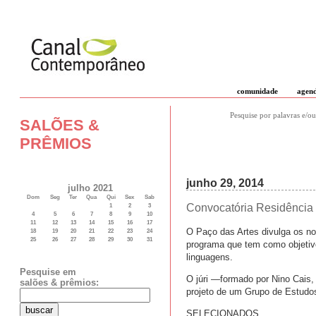
comunidade
agen
Pesquise por palavras e/ou
SALÕES &
PRÊMIOS
junho 29, 2014
julho 2021
Dom
Seg
Ter
Qua
Qui
Sex
Sab
Convocatória Residência 
1
2
3
4
5
6
7
8
9
10
11
12
13
14
15
16
17
O Paço das Artes divulga os n
18
19
20
21
22
23
24
25
26
27
28
29
30
31
programa que tem como objetiv
linguagens.
Pesquise em
O júri —formado por Nino Cais, 
salões & prêmios:
projeto de um Grupo de Estudos
SELECIONADOS