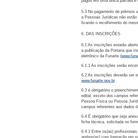
pagos em uma única parcela e d
5.3 No pagamento de prêmios a
a Pessoas Jurídicas não estão 
ficando o recolhimento do mesm
6. DAS INSCRIÇÕES
6.1 As inscrições estarão aberta
a publicação da Portaria que ins
eletrônico da Funarte (
www.funa
6.1.1 As inscrições serão encer
6.2 As inscrições deverão ser e
www.funarte.gov.br
.
6.3 é obrigatório o preenchimen
edital, exceto dos campos ref
Pessoa Física ou Pessoa Juríd
campos referentes aos dados da 
6.4 É obrigatório que seja anex
ficha técnica, solicitada no formu
6.4.1 Entre os(as) profissionai
ambos(as) com formação em sua