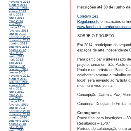
novembro 2013
outubro 2013
Inscrições até 30 de junho de
setembro 2013
agosto 2013
julho 2013
Coletivo 2e1
junho 2013
Regulamento
e inscrições onlin
maio 2013
abril 2013
www.facebook.com/aoscuidado
março 2013
fevereiro 2013
janeiro 2013
SOBRE O PROJETO
dezembro 2012
novembro 2012
outubro 2012
Em 2014, participam da segunda
setembro 2012
espaços de arte independente
agosto 2012
julho 2012
junho 2012
Para participar o interessado d
maio 2012
abril 2012
projeto, cinco em São Paulo e
março 2012
Paulo e um artista de Paris. Ca
fevereiro 2012
janeiro 2012
colaborativamente o trabalho art
novembro 2011
outubro 2011
local” será enviado ao “artist
setembro 2011
mesmo e vice-versa.
agosto 2011
julho 2011
junho 2011
Concepção: Carolina Paz, Moni
maio 2011
abril 2011
março 2011
Curadoria: Douglas de Freitas 
fevereiro 2011
janeiro 2011
dezembro 2010
Cronograma
novembro 2010
Prazo final para inscrições – 3
outubro 2010
setembro 2010
Resultados – 15/07
agosto 2010
julho 2010
Período de colaboração entre a
junho 2010