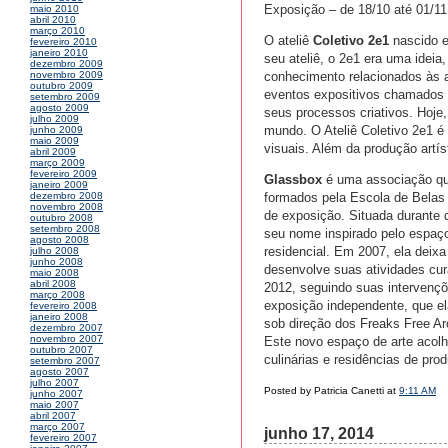
Exposição – de 18/10 até 01/11
maio 2010
abril 2010
março 2010
O ateliê
Coletivo 2e1
nascido e
fevereiro 2010
janeiro 2010
seu ateliê, o 2e1 era uma ideia
dezembro 2009
conhecimento relacionados às 
novembro 2009
outubro 2009
eventos expositivos chamados G
setembro 2009
agosto 2009
seus processos criativos. Hoje,
julho 2009
mundo. O Ateliê Coletivo 2e1 é
junho 2009
maio 2009
visuais. Além da produção artí
abril 2009
março 2009
fevereiro 2009
Glassbox
é uma associação que
janeiro 2009
formados pela Escola de Belas A
dezembro 2008
novembro 2008
de exposição. Situada durante 
outubro 2008
setembro 2008
seu nome inspirado pelo espaço
agosto 2008
residencial. Em 2007, ela deixa 
julho 2008
junho 2008
desenvolve suas atividades cura
maio 2008
abril 2008
2012, seguindo suas intervençõ
março 2008
exposição independente, que el
fevereiro 2008
janeiro 2008
sob direção dos Freaks Free Ar
dezembro 2007
novembro 2007
Este novo espaço de arte acolhe
outubro 2007
culinárias e residências de pro
setembro 2007
agosto 2007
julho 2007
Posted by Patricia Canetti at
9:11 AM
junho 2007
maio 2007
abril 2007
março 2007
junho 17, 2014
fevereiro 2007