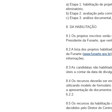
a) Etapa 1: habilitação de proj
eliminatório;
b) Etapa 2: avaliação pela comi
c) Etapa 3: análise documental, 
8. DA HABILITAÇÃO
8.1 Os projetos inscritos serã
Presidente da Funarte, que veri
8.2 A lista dos projetos habilit
da Funarte (
www.funarte.gov.br
informações.
8.3 As candidatas não habilitad
úteis a contar da data de divulg
8.4 Os recursos deverão ser e
utilizando modelo de formulário 
a apresentação de documentos 
6.2.2.
8.5 Os recursos da habilitação 
decididos pelo Diretor do Centr