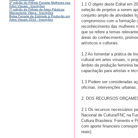
2ª edição do Prêmio Funarte Mulheres nas
1.1 O objeto deste Edital em 2
Artes Visuais - Inscrições
seleção de projetos a serem ap
7ª edição do Prêmio de Artes Plásticas
Marcantonio Vilaça - Inscrições
conjunto amplo de atividades li
Bolsa Funarte de Estímulo à Produção em
Artes Visuais 2014 - Inscrições
compromisso com a formação de 
reconhecimento das mulheres nas
que se refere a temas relevant
áreas do conhecimento, promove
artísticos e culturais.
1.2 Ao fomentar a prática de li
cultural em artes visuais, o pr
âmbito da produção feminina bem
capacitação para artistas e téc
1.3 Podem ser consideradas açõ
oficinas, intervenções urbanas,
2. DOS RECURSOS ORÇAME
2.1 Os recursos necessários pa
Nacional de Cultura/FNC na F
Cultura Brasileira: Fomento e 
com aporte financeiro correspo
reais).