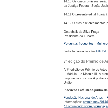
14.10 Os casos omissos serão a
da Justiça Federal, Seção Judici
14.11 O presente edital ficará 
14.12 Outros esclarecimentos p
Gotschalk da Silva Fraga
Presidente da Funarte
Perguntas frequentes - Mulhere
Posted by Patricia Canetti at
6:32 PM
7ª edição do Prêmio de Ar
A 7ª edição do Prêmio de Artes
I, Módulo II e Módulo III. A p
proponente concorre.A portaria qu
União.
Inscrições até
18 de junho de
Fundação Nacional de Artes – 
Informações:
premio.mav2014@f
* Comunicado sobre prorrogaçã