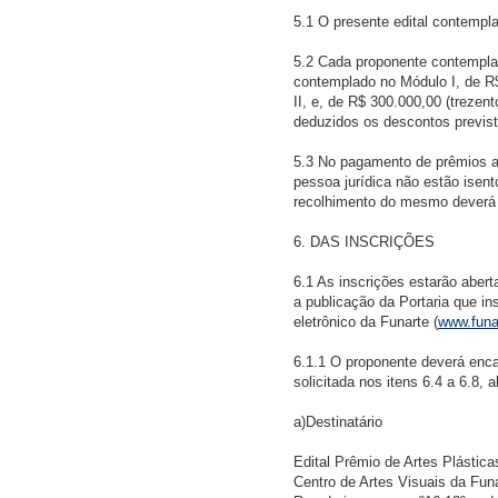
5.1 O presente edital contemplar
5.2 Cada proponente contemplad
contemplado no Módulo I, de R$
II, e, de R$ 300.000,00 (trezen
deduzidos os descontos previst
5.3 No pagamento de prêmios a
pessoa jurídica não estão isen
recolhimento do mesmo deverá s
6. DAS INSCRIÇÕES
6.1 As inscrições estarão aberta
a publicação da Portaria que ins
eletrônico da Funarte (
www.funa
6.1.1 O proponente deverá enca
solicitada nos itens 6.4 a 6.8, 
a)Destinatário
Edital Prêmio de Artes Plástica
Centro de Artes Visuais da Fun