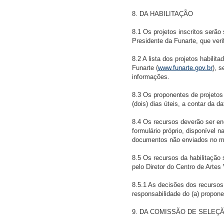
8. DA HABILITAÇÃO
8.1 Os projetos inscritos serã
Presidente da Funarte, que veri
8.2 A lista dos projetos habilit
Funarte (
www.funarte.gov.br
), 
informações.
8.3 Os proponentes de projetos 
(dois) dias úteis, a contar da da
8.4 Os recursos deverão ser e
formulário próprio, disponível n
documentos não enviados no mo
8.5 Os recursos da habilitação 
pelo Diretor do Centro de Artes
8.5.1 As decisões dos recursos 
responsabilidade do (a) propon
9. DA COMISSÃO DE SELEÇ