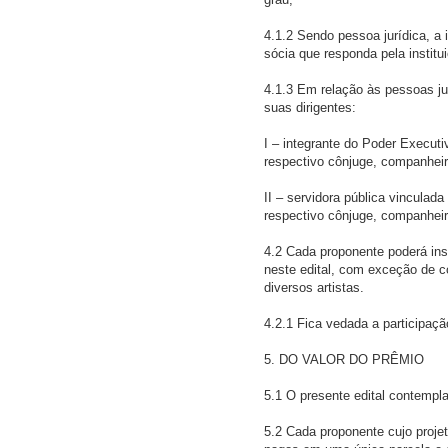
4.1.2 Sendo pessoa jurídica, a 
sócia que responda pela instit
4.1.3 Em relação às pessoas ju
suas dirigentes:
I – integrante do Poder Executiv
respectivo cônjuge, companheiro
II – servidora pública vinculada
respectivo cônjuge, companheiro
4.2 Cada proponente poderá ins
neste edital, com exceção de c
diversos artistas.
4.2.1 Fica vedada a participaç
5. DO VALOR DO PRÊMIO
5.1 O presente edital contemplar
5.2 Cada proponente cujo projet