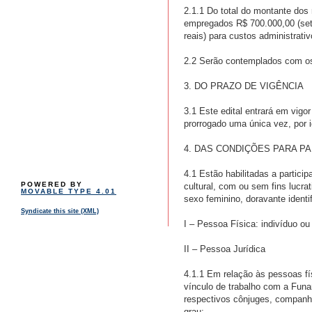
2.1.1 Do total do montante dos
empregados R$ 700.000,00 (sete
reais) para custos administrativ
2.2 Serão contemplados com os r
3. DO PRAZO DE VIGÊNCIA
3.1 Este edital entrará em vig
prorrogado uma única vez, por 
4. DAS CONDIÇÕES PARA P
4.1 Estão habilitadas a partici
POWERED BY
cultural, com ou sem fins lucr
MOVABLE TYPE 4.01
sexo feminino, doravante ident
Syndicate this site (XML)
I – Pessoa Física: indivíduo ou 
II – Pessoa Jurídica
4.1.1 Em relação às pessoas fís
vínculo de trabalho com a Funar
respectivos cônjuges, companhei
grau;