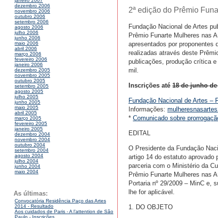
janeiro 2007
dezembro 2006
2ª edição do Prêmio Funar
novembro 2006
outubro 2006
setembro 2006
Fundação Nacional de Artes publi
agosto 2006
julho 2006
Prêmio Funarte Mulheres nas Art
junho 2006
apresentados por proponentes 
maio 2006
abril 2006
realizadas através deste Prêmio
março 2006
fevereiro 2006
publicações, produção crítica 
janeiro 2006
mil.
dezembro 2005
novembro 2005
outubro 2005
Inscrições até
18 de junho de
setembro 2005
agosto 2005
julho 2005
Fundação Nacional de Artes – 
junho 2005
maio 2005
Informações:
mulheresnasartes
abril 2005
*
Comunicado sobre prorrogaçã
março 2005
fevereiro 2005
janeiro 2005
EDITAL
dezembro 2004
novembro 2004
outubro 2004
O Presidente da Fundação Naci
setembro 2004
agosto 2004
artigo 14 do estatuto aprovado
julho 2004
parceria com o Ministério da Cul
junho 2004
maio 2004
Prêmio Funarte Mulheres nas Ar
Portaria nº 29/2009 – MinC e, 
lhe for aplicável.
As últimas:
Convocatória Residência Paço das Artes
1. DO OBJETO
2014 - Resultado
Aos cuidados de Paris - A l’attention de São
Paulo - Inscrições