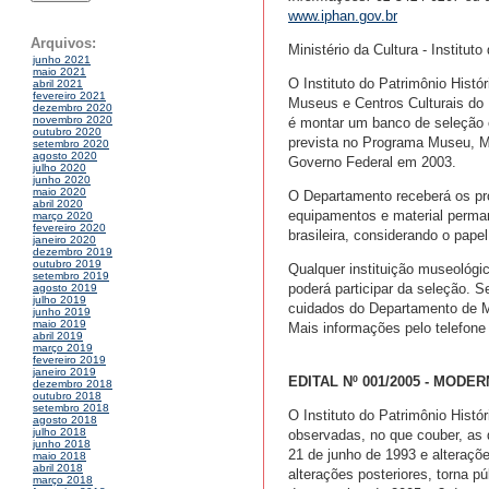
www.iphan.gov.br
Arquivos:
Ministério da Cultura - Instituto
junho 2021
maio 2021
O Instituto do Patrimônio Histó
abril 2021
fevereiro 2021
Museus e Centros Culturais do
dezembro 2020
novembro 2020
é montar um banco de seleção 
outubro 2020
prevista no Programa Museu, Me
setembro 2020
agosto 2020
Governo Federal em 2003.
julho 2020
junho 2020
maio 2020
O Departamento receberá os pro
abril 2020
equipamentos e material perma
março 2020
fevereiro 2020
brasileira, considerando o pap
janeiro 2020
dezembro 2019
outubro 2019
Qualquer instituição museológic
setembro 2019
poderá participar da seleção. S
agosto 2019
julho 2019
cuidados do Departamento de M
junho 2019
maio 2019
Mais informações pelo telefon
abril 2019
março 2019
fevereiro 2019
janeiro 2019
EDITAL Nº 001/2005 - MOD
dezembro 2018
outubro 2018
setembro 2018
O Instituto do Patrimônio Histór
agosto 2018
julho 2018
observadas, no que couber, as d
junho 2018
21 de junho de 1993 e alteraçõ
maio 2018
abril 2018
alterações posteriores, torna p
março 2018