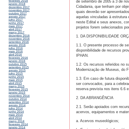
de setembro de 2005 a 3 de no
fevereiro 2018
janeiro 2018
Cidadania, que tenham por obje
dezembro 2017
novembro 2017
quais deverão ser apresentados 
outubro 2017
aquelas vinculadas à estrutura
agosto 2017
julho 2017
neste Edital e seus anexos, co
junho 2017
maio 2017
projetos forem selecionados p
abril 2017
março 2017
1. DA DISPONIBILIDADE OR
dezembro 2016
novembro 2016
setembro 2016
1.1. O presente processo de sel
agosto 2016
julho 2016
disponibilidade de recursos prov
maio 2016
abril 2016
IPHAN.
fevereiro 2016
janeiro 2016
1.2. Os recursos referidos no s
outubro 2015
setembro 2015
Modernização de Museus, do Fu
agosto 2015
julho 2015
junho 2015
1.3. Em caso de futura disponi
maio 2015
ser convocados, para a celebra
abril 2015
março 2015
reserva prevista nos itens 6.6 e
fevereiro 2015
janeiro 2015
novembro 2014
2. DA ABRANGÊNCIA
outubro 2014
setembro 2014
agosto 2014
2.1. Serão apoiados com recurs
julho 2014
acervos, equipamentos e mater
junho 2014
maio 2014
abril 2014
a. Acervos museológicos;
março 2014
fevereiro 2014
janeiro 2014