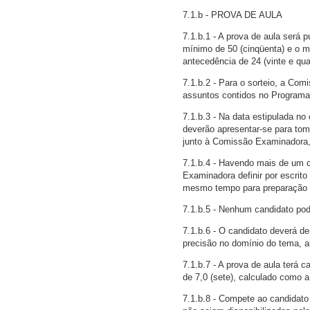
7.1.b - PROVA DE AULA
7.1.b.1 - A prova de aula será 
mínimo de 50 (cinqüenta) e o 
antecedência de 24 (vinte e qua
7.1.b.2 - Para o sorteio, a Co
assuntos contidos no Programa
7.1.b.3 - Na data estipulada n
deverão apresentar-se para tom
junto à Comissão Examinadora,
7.1.b.4 - Havendo mais de um 
Examinadora definir por escrito
mesmo tempo para preparação 
7.1.b.5 - Nenhum candidato pode
7.1.b.6 - O candidato deverá d
precisão no domínio do tema, a
7.1.b.7 - A prova de aula terá 
de 7,0 (sete), calculado como a
7.1.b.8 - Compete ao candidato 