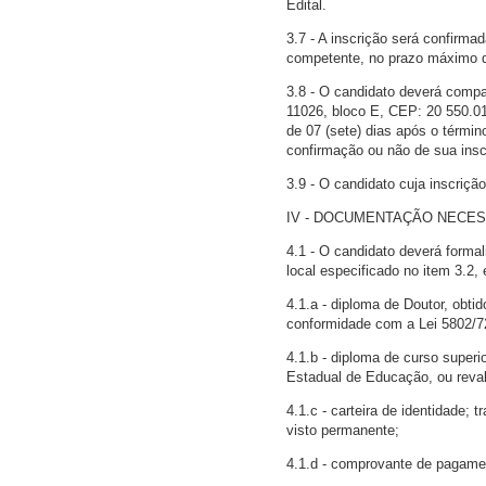
Edital.
3.7 - A inscrição será confirma
competente, no prazo máximo de 
3.8 - O candidato deverá compar
11026, bloco E, CEP: 20 550.01
de 07 (sete) dias após o términ
confirmação ou não de sua insc
3.9 - O candidato cuja inscrição
IV - DOCUMENTAÇÃO NECES
4.1 - O candidato deverá formal
local especificado no item 3.2,
4.1.a - diploma de Doutor, obti
conformidade com a Lei 5802/72,
4.1.b - diploma de curso super
Estadual de Educação, ou reval
4.1.c - carteira de identidade; 
visto permanente;
4.1.d - comprovante de pagamen