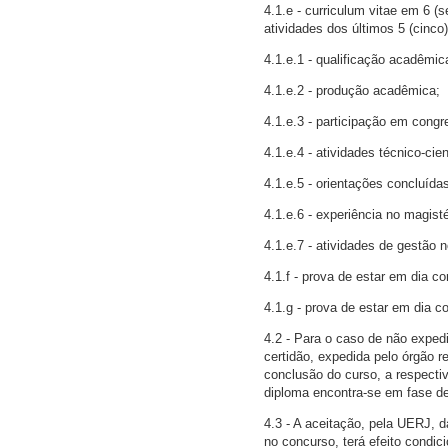
4.1.e - curriculum vitae em 6 
atividades dos últimos 5 (cinc
4.1.e.1 - qualificação acadêmic
4.1.e.2 - produção acadêmica;
4.1.e.3 - participação em congr
4.1.e.4 - atividades técnico-cien
4.1.e.5 - orientações concluída
4.1.e.6 - experiência no magisté
4.1.e.7 - atividades de gestão n
4.1.f - prova de estar em dia c
4.1.g - prova de estar em dia co
4.2 - Para o caso de não exped
certidão, expedida pelo órgão r
conclusão do curso, a respect
diploma encontra-se em fase de
4.3 - A aceitação, pela UERJ, 
no concurso, terá efeito condic