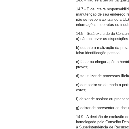
14.6 - Não será devolvida qualq
14.7 - É de inteira responsabi
manutenção de seu endereço res
não se responsabilizando a UER
informações incorretas ou insuf
14.8 - Será excluído do Concur
a) não observar as disposições 
b) durante a realização da prov
falsa identificação pessoal;
c) faltar ou chegar após o hor
provas;
d) se utilizar de processos ilí
e) comportar-se de modo a pert
estes;
f) deixar de assinar ou preench
g) deixar de apresentar os docu
14.9 - A decisão de exclusão d
homologada pelo Conselho Depa
à Superintendência de Recurs