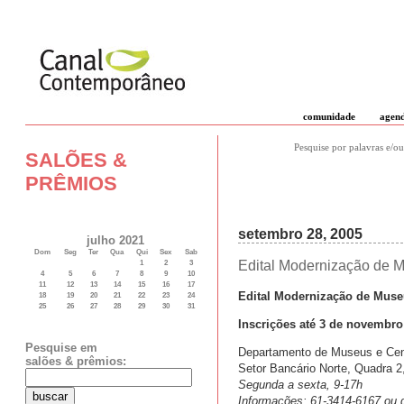
comunidade
agen
Pesquise por palavras e/ou
SALÕES &
PRÊMIOS
setembro 28, 2005
julho 2021
Dom
Seg
Ter
Qua
Qui
Sex
Sab
Edital Modernização de 
1
2
3
4
5
6
7
8
9
10
11
12
13
14
15
16
17
Edital Modernização de Muse
18
19
20
21
22
23
24
25
26
27
28
29
30
31
Inscrições até 3 de novembro
Pesquise em
Departamento de Museus e Cent
salões & prêmios:
Setor Bancário Norte, Quadra 2, 
Segunda a sexta, 9-17h
Informações: 61-3414-6167 ou