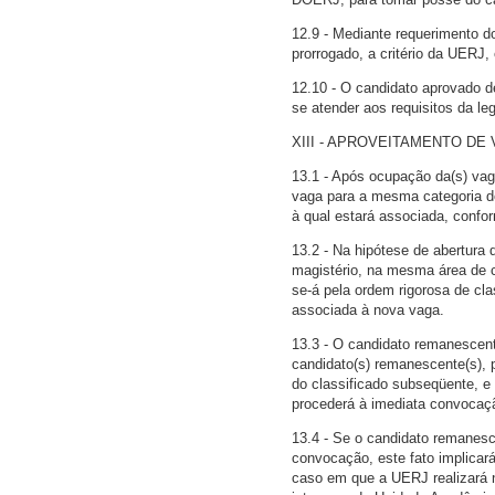
12.9 - Mediante requerimento d
prorrogado, a critério da UERJ,
12.10 - O candidato aprovado d
se atender aos requisitos da l
XIII - APROVEITAMENTO DE 
13.1 - Após ocupação da(s) vaga
vaga para a mesma categoria 
à qual estará associada, confor
13.2 - Na hipótese de abertura
magistério, na mesma área de 
se-á pela ordem rigorosa de cl
associada à nova vaga.
13.3 - O candidato remanescent
candidato(s) remanescente(s), 
do classificado subseqüente, e
procederá à imediata convocaç
13.4 - Se o candidato remanesc
convocação, este fato implicar
caso em que a UERJ realizará 