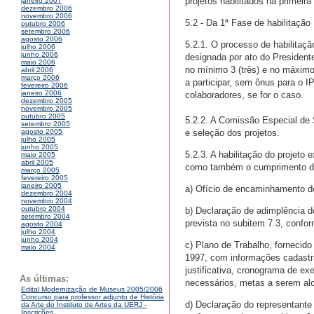
projetos habilitados na primeir
janeiro 2007
dezembro 2006
novembro 2006
5.2 - Da 1ª Fase de habilitação
outubro 2006
setembro 2006
agosto 2006
5.2.1. O processo de habilitaç
julho 2006
junho 2006
designada por ato do Presiden
maio 2006
no mínimo 3 (três) e no máximo
abril 2006
março 2006
a participar, sem ônus para o 
fevereiro 2006
janeiro 2006
colaboradores, se for o caso.
dezembro 2005
novembro 2005
outubro 2005
5.2.2. A Comissão Especial de 
setembro 2005
e seleção dos projetos.
agosto 2005
julho 2005
junho 2005
5.2.3. A habilitação do projeto
maio 2005
abril 2005
como também o cumprimento das
março 2005
fevereiro 2005
janeiro 2005
a) Ofício de encaminhamento d
dezembro 2004
novembro 2004
outubro 2004
b) Declaração de adimplência d
setembro 2004
prevista no subitem 7.3, confo
agosto 2004
julho 2004
junho 2004
c) Plano de Trabalho, fornecid
maio 2004
1997, com informações cadastra
justificativa, cronograma de e
As últimas:
necessários, metas a serem al
Edital Modernização de Museus 2005/2006
Concurso para professor adjunto de História
d) Declaração do representante 
da Arte do Instituto de Artes da UERJ -
Inscrições