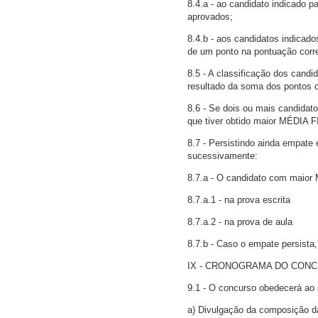
8.4.a - ao candidato indicado p
aprovados;
8.4.b - aos candidatos indicad
de um ponto na pontuação corre
8.5 - A classificação dos cand
resultado da soma dos pontos o
8.6 - Se dois ou mais candidato
que tiver obtido maior MÉDIA F
8.7 - Persistindo ainda empate 
sucessivamente:
8.7.a - O candidato com maior
8.7.a.1 - na prova escrita
8.7.a.2 - na prova de aula
8.7.b - Caso o empate persista,
IX - CRONOGRAMA DO CON
9.1 - O concurso obedecerá ao 
a) Divulgação da composição da