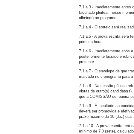
7.1.a.3 - Imediatamente antes d
facultado pleitear, nesse mom
alheio(s) ao programa.
7.1.a.4 - O sorteio será realiz
7.1.a.5 - A prova escrita será f
primeira hora.
7.1.a.6 - Imediatamente após a
posteriormente lacrado e rubri
presente.
7.1.a.7 - O envelope de que tr
marcada no cronograma para a s
7.1.a.8 - Na sessão pública ref
vistas de outro(s) candidato(s
que a COMISSÃO se reunirá par
7.1.a.9 - É facultado ao candid
deverá ser promovida e efetiva
prazo máximo de 10 (dez) dias, 
7.1.a.10 - A prova escrita terá 
mínimo de 7,0 (sete), calculad