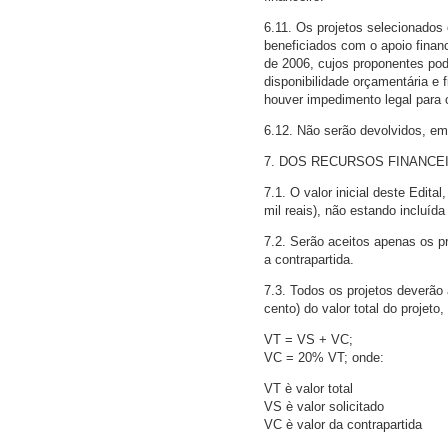
6.11. Os projetos selecionados
beneficiados com o apoio financ
de 2006, cujos proponentes po
disponibilidade orçamentária e 
houver impedimento legal para
6.12. Não serão devolvidos, em
7. DOS RECURSOS FINANCE
7.1. O valor inicial deste Edita
mil reais), não estando incluída
7.2. Serão aceitos apenas os pr
a contrapartida.
7.3. Todos os projetos deverão
cento) do valor total do projeto
VT = VS + VC;
VC = 20% VT; onde:
VT è valor total
VS è valor solicitado
VC è valor da contrapartida