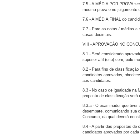
7.5 - A MÉDIA POR PROVA será 
mesma prova e no julgamento de
7.6 - A MÉDIA FINAL do candi
7.7 - Para as notas / médias a 
casas decimais.
VIII - APROVAÇÃO NO CON
8.1 - Será considerado aprov
superior a 8 (oito) com, pelo m
8.2 - Para fins de classificaç
candidatos aprovados, obedec
aos candidatos.
8.3 - No caso de igualdade n
proposta de classificação será 
8.3.a - O examinador que tiver 
desempate, comunicando sua dec
Concurso, da qual deverá consta
8.4 - A partir das propostas de
candidatos aprovados por cada i