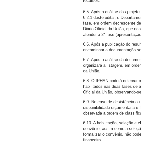
recursos.
6.5. Após a análise dos projet
6.2.1 deste edital, o Departame
fase, em ordem decrescente de c
Diário Oficial da União, que oc
atender à 2ª fase (apresentaçã
6.6. Após a publicação do resul
encaminhar a documentação soli
6.7. Após a análise da docume
organizará a listagem, em ordem
da União.
6.8. O IPHAN poderá celebrar o
habilitados nas duas fases de a
Oficial da União, observando-se 
6.9. No caso de desistência ou
disponibilidade orçamentária e 
observada a ordem de classific
6.10. A habilitação, seleção e 
convênio, assim como a seleção
formalizar o convênio, não pod
financeiro.