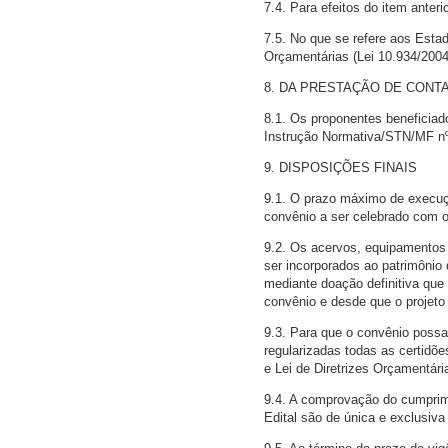
7.4. Para efeitos do item anterio
7.5. No que se refere aos Estad
Orçamentárias (Lei 10.934/2004
8. DA PRESTAÇÃO DE CONT
8.1. Os proponentes beneficiad
Instrução Normativa/STN/MF nº 
9. DISPOSIÇÕES FINAIS
9.1. O prazo máximo de execuçã
convênio a ser celebrado com o
9.2. Os acervos, equipamentos 
ser incorporados ao patrimônio 
mediante doação definitiva que 
convênio e desde que o projeto
9.3. Para que o convênio possa
regularizadas todas as certidõ
e Lei de Diretrizes Orçamentári
9.4. A comprovação do cumprim
Edital são de única e exclusiv