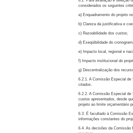
6.2. Para avaliação e seleção 
considerados os seguintes crité
a) Enquadramento do projeto no
b) Clareza da justificativa e coe
c) Razoabilidade dos custos;
d) Exeqüibilidade do cronogram
e) Impacto local, regional e na
f) Impacto institucional do proje
g) Descentralização dos recurs
6.2.1. A Comissão Especial de 
citados.
6.2.2. A Comissão Especial de 
custos apresentados, desde que 
projeto ao limite orçamentário p
6.3. É facultado à Comissão Es
informações constantes do proj
6.4. As decisões da Comissão E