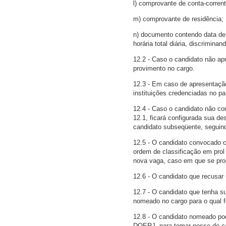
l) comprovante de conta-corren
m) comprovante de residência;
n) documento contendo data de a
horária total diária, discriminan
12.2 - Caso o candidato não ap
provimento no cargo.
12.3 - Em caso de apresentação
instituições credenciadas no pa
12.4 - Caso o candidato não co
12.1, ficará configurada sua d
candidato subseqüente, seguind
12.5 - O candidato convocado c
ordem de classificação em prol
nova vaga, caso em que se pro
12.6 - O candidato que recusa
12.7 - O candidato que tenha 
nomeado no cargo para o qual f
12.8 - O candidato nomeado pode
DOERJ, para tomar posse do car