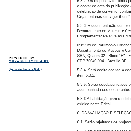
5.3.2. Os responsáveis pelos pr
a contar da data da publicação
celebração de convênio, confor
Orçamentárias em vigor (Lei n°
5.3.3. A documentação complemen
Departamento de Museus e Cent
Complementar Relativa ao Edit
Instituto do Patrimônio Históric
Departamento de Museus e Cent
SBN, Quadra 02 - Bloco "H" - Edi
POWERED BY
CEP 70040-904 - Brasília-DF
MOVABLE TYPE 4.01
5.3.4. Será aceita apenas a do
Syndicate this site (XML)
item 5.3.2.
5.3.5. Serão desclassificados 
acompanhada dos documentos ex
5.3.6.A habilitação para a cel
exigida neste Edital.
6. DA AVALIAÇÃO E SELEÇ
6.1. Serão rejeitados os proje