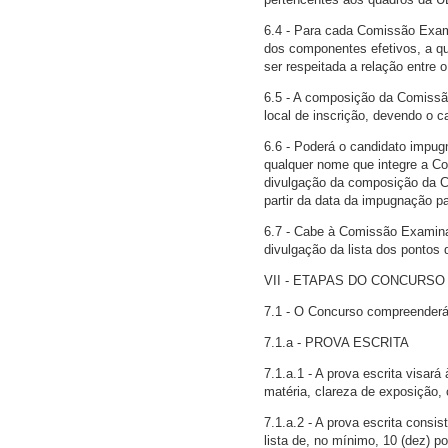
6.4 - Para cada Comissão Exam
dos componentes efetivos, a q
ser respeitada a relação entre 
6.5 - A composição da Comissã
local de inscrição, devendo o c
6.6 - Poderá o candidato impug
qualquer nome que integre a C
divulgação da composição da C
partir da data da impugnação pa
6.7 - Cabe à Comissão Examina
divulgação da lista dos pontos 
VII - ETAPAS DO CONCURSO
7.1 - O Concurso compreenderá
7.1.a - PROVA ESCRITA
7.1.a.1 - A prova escrita visa
matéria, clareza de exposição,
7.1.a.2 - A prova escrita consi
lista de, no mínimo, 10 (dez) 