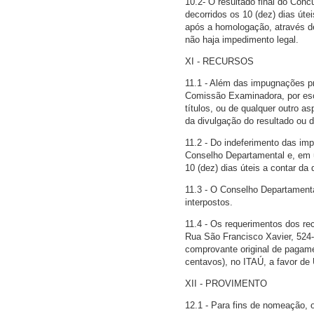
10.2- O resultado final do Con
decorridos os 10 (dez) dias úte
após a homologação, através de
não haja impedimento legal.
XI - RECURSOS
11.1 - Além das impugnações pre
Comissão Examinadora, por escr
títulos, ou de qualquer outro a
da divulgação do resultado ou d
11.2 - Do indeferimento das im
Conselho Departamental e, em ú
10 (dez) dias úteis a contar da 
11.3 - O Conselho Departamenta
interpostos.
11.4 - Os requerimentos dos rec
Rua São Francisco Xavier, 524-
comprovante original de pagame
centavos), no ITAÚ, a favor de
XII - PROVIMENTO
12.1 - Para fins de nomeação, 