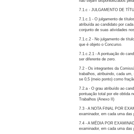
não sejam disponibilizados pel
7.1.c - JULGAMENTO DE TÍ
7.1.c.1 - O julgamento de títul
atribuída ao candidato por cada
conjunto de suas atividades nos
7.1.c.2 - No julgamento de tít
que é objeto o Concurso.
7.1.c.2.1 - A pontuação do cand
ser diferente de zero.
7.2 - Os integrantes da Comis
trabalhos, atribuindo, cada um,
se 0,5 (meio ponto) como fraçã
7.2.a - O grau atribuído ao cand
pontuação total por ele obtida 
Trabalhos (Anexo II)
7.3 - A NOTA FINAL POR EXAMI
examinador, em cada uma das pr
7.4 - A MÉDIA POR EXAMINADOR
examinador, em cada uma das pr