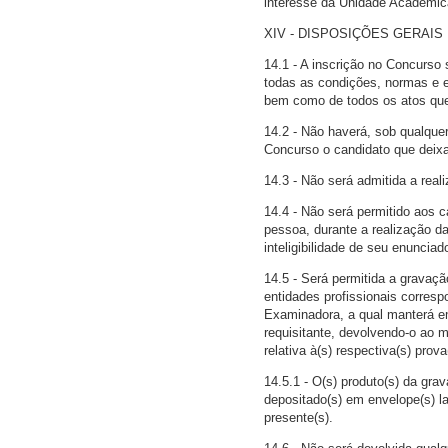
interesse da Unidade Acadêmic
XIV - DISPOSIÇÕES GERAIS
14.1 - A inscrição no Concurso s
todas as condições, normas e e
bem como de todos os atos que
14.2 - Não haverá, sob qualque
Concurso o candidato que deix
14.3 - Não será admitida a real
14.4 - Não será permitido aos
pessoa, durante a realização d
inteligibilidade de seu enuncia
14.5 - Será permitida a gravaçã
entidades profissionais corres
Examinadora, a qual manterá e
requisitante, devolvendo-o ao 
relativa à(s) respectiva(s) prova
14.5.1 - O(s) produto(s) da gr
depositado(s) em envelope(s) la
presente(s).