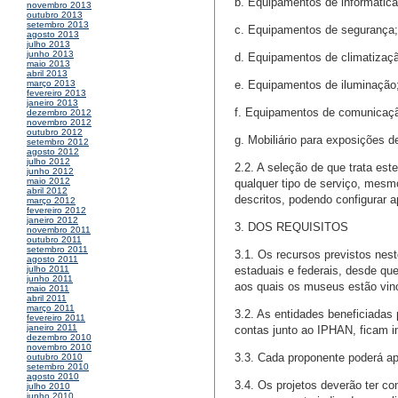
b. Equipamentos de informática
novembro 2013
outubro 2013
setembro 2013
c. Equipamentos de segurança;
agosto 2013
julho 2013
junho 2013
d. Equipamentos de climatizaçã
maio 2013
abril 2013
e. Equipamentos de iluminação
março 2013
fevereiro 2013
janeiro 2013
f. Equipamentos de comunicaç
dezembro 2012
novembro 2012
outubro 2012
g. Mobiliário para exposições d
setembro 2012
agosto 2012
julho 2012
2.2. A seleção de que trata est
junho 2012
maio 2012
qualquer tipo de serviço, mes
abril 2012
descritos, podendo configurar a
março 2012
fevereiro 2012
janeiro 2012
3. DOS REQUISITOS
novembro 2011
outubro 2011
setembro 2011
3.1. Os recursos previstos nest
agosto 2011
estaduais e federais, desde que
julho 2011
junho 2011
aos quais os museus estão vincu
maio 2011
abril 2011
março 2011
3.2. As entidades beneficiadas
fevereiro 2011
janeiro 2011
contas junto ao IPHAN, ficam i
dezembro 2010
novembro 2010
3.3. Cada proponente poderá apr
outubro 2010
setembro 2010
agosto 2010
3.4. Os projetos deverão ter c
julho 2010
junho 2010