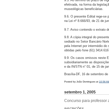
9.5. Ao término do prazo de vig
efetivada, na forma da legislaç
museológicas beneficiárias.
9.6. O presente Edital rege-se 
na Lei nº 8.666/93, de 21 de ju
9.7. Aviso contendo o extrato de
9.8. A cópia integral do presen
sediado no Setor Bancário Norte,
pela Internet por intermédio do
obtidas pelo fone (61) 3414.616
9.9. Os casos omissos neste Ed
subsidiariamente as disposições
e da IN/STN n° 01, de 15 de jan
Brasília-DF, 16 de setembro de
Posted by João Domingues at
10:56 A
setembro 1, 2005
Concurso para professor ad
INSCRIÇÕES