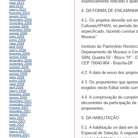
expressamente indicado e quali
maio 2010
abril 2010
março 2010
4. DA FORMA DE ENCAMINH
fevereiro 2010
janeiro 2010
4.1. Os projetos deverão ser e
dezembro 2009
novembro 2009
Culturais/IPHAN, no período d
outubro 2009
setembro 2009
especificado, fazendo constar 
agosto 2009
Museus".
julho 2009
junho 2009
maio 2009
Instituto do Patrimônio Históric
abril 2009
março 2009
Departamento de Museus e Cent
fevereiro 2009
SBN, Quadra 02 - Bloco "H" - Edi
janeiro 2009
dezembro 2008
CEP 70040-904 - Brasília-DF
novembro 2008
outubro 2008
setembro 2008
4.2. A data de envio dos projet
agosto 2008
julho 2008
junho 2008
4.3. Os proponentes que apres
maio 2008
exigidos neste Edital serão sum
abril 2008
março 2008
fevereiro 2008
4.4. A comprovação do cumprim
janeiro 2008
dezembro 2007
decorrentes da participação da 
novembro 2007
proponentes.
outubro 2007
setembro 2007
agosto 2007
5. DA HABILITAÇÃO
julho 2007
junho 2007
maio 2007
5.1. A habilitação se dará em d
abril 2007
março 2007
Especial de Seleção. A segund
fevereiro 2007