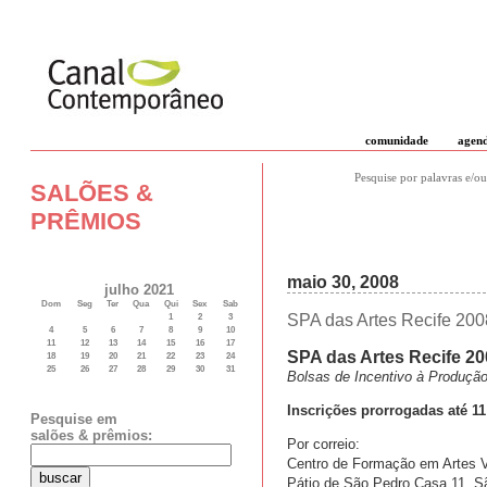
comunidade
agen
Pesquise por palavras e/ou
SALÕES &
PRÊMIOS
maio 30, 2008
julho 2021
Dom
Seg
Ter
Qua
Qui
Sex
Sab
SPA das Artes Recife 2008
1
2
3
4
5
6
7
8
9
10
11
12
13
14
15
16
17
SPA das Artes Recife 20
18
19
20
21
22
23
24
25
26
27
28
29
30
31
Bolsas de Incentivo à Produção
Inscrições prorrogadas até 11
Pesquise em
salões & prêmios:
Por correio:
Centro de Formação em Artes V
Pátio de São Pedro Casa 11, S