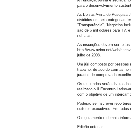
A Fundação Avina é sediada no 
para o desenvolvimento sustent
As Bolsas Avina de Pesquisa Jo
divididos em seis categorias t
“Transparência”, “Negócios incl
são de 6 mil dólares para TV, e 
notícias.
As inscrições devem ser feitas 
http://www.avina.net/web/siteavi
julho de 2008.
Um júri composto por pessoas 
trabalho, de acordo com as no
jurados de comprovada excelênc
Os resultados serão divulgado
realizado o II Encontro Latino-
com o objetivo de um intercâmb
Poderão se inscrever repórteres,
editores executivos. Em todos 
O regulamento e demais informa
Edição anterior