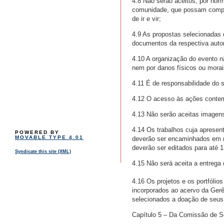
4.8 Não serão aceitos, por norm
comunidade, que possam comprom
de ir e vir;
4.9 As propostas selecionadas 
documentos da respectiva auto
4.10 A organização do evento n
nem por danos físicos ou morai
4.11 É de responsabilidade do s
4.12 O acesso às ações contemp
4.13 Não serão aceitas imagens
4.14 Os trabalhos cuja apresent
POWERED BY
MOVABLE TYPE 4.01
deverão ser encaminhados em m
deverão ser editados para até 1
Syndicate this site (XML)
4.15 Não será aceita a entrega d
4.16 Os projetos e os portfólio
incorporados ao acervo da Gerê
selecionados a doação de seus p
Capítulo 5 – Da Comissão de S