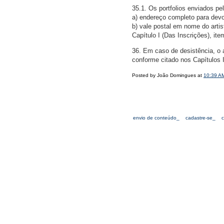
35.1. Os portfolios enviados p
a) endereço completo para dev
b) vale postal em nome do arti
Capítulo I (Das Inscrições), item
36. Em caso de desistência, o a
conforme citado nos Capítulos I
Posted by João Domingues at
10:39 A
envio de conteúdo_
cadastre-se_