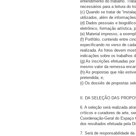
entendimento do trabalho. Trat
necessários para a leitura do t
(c) Quando se tratar de “insta
utilizados, além de informaçõe
(d) Dados pessoais e biográfico
eletrônico, formação artística, 
(e) Material impresso, a exemplo
(f) Portfólio, contendo entre c
especificando no verso de cada 
realizada. As fotos devem mostr
indicações sobre os trabalhos d
(g) As inscrições efetuadas po
mesmo valor da remessa encamin
(h) As propostas que não estiv
pretendida; e,
(i) Os dossiês de propostas se
II. DA SELEÇÃO DAS PROP
6. A seleção será realizada atr
críticos e curadores de arte, 
Coordenação-Geral do Espaço C
dos resultados efetuada pela Dir
7. Será de responsabilidade d