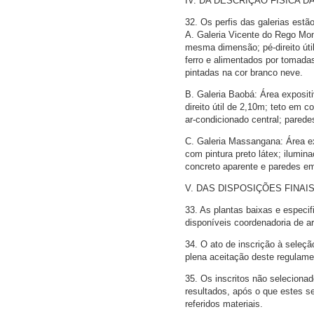
IV. DA DESCRIÇÃO FÍSICA 
32. Os perfis das galerias estão
A. Galeria Vicente do Rego Mon
mesma dimensão; pé-direito úti
ferro e alimentados por tomada
pintadas na cor branco neve.
B. Galeria Baobá: Área exposit
direito útil de 2,10m; teto em 
ar-condicionado central; parede
C. Galeria Massangana: Área ex
com pintura preto látex; ilumi
concreto aparente e paredes em
V. DAS DISPOSIÇÕES FINAI
33. As plantas baixas e especi
disponíveis coordenadoria de ar
34. O ato de inscrição à seleç
plena aceitação deste regulame
35. Os inscritos não selecionado
resultados, após o que estes s
referidos materiais.