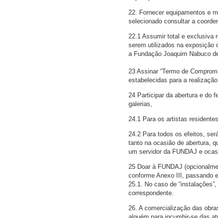
22. Fornecer equipamentos e m
selecionado consultar a coorde
22.1 Assumir total e exclusiva
serem utilizados na exposição 
a Fundação Joaquim Nabuco de e
23 Assinar “Termo de Compromi
estabelecidas para a realizaçã
24 Participar da abertura e do
galerias,
24.1 Para os artistas residentes
24.2 Para todos os efeitos, ser
tanto na ocasião de abertura, 
um servidor da FUNDAJ e ocasio
25 Doar à FUNDAJ (opcionalmen
conforme Anexo III, passando es
25.1. No caso de “instalações”
correspondente.
26. A comercialização das obras
alguém para incumbir-se das a