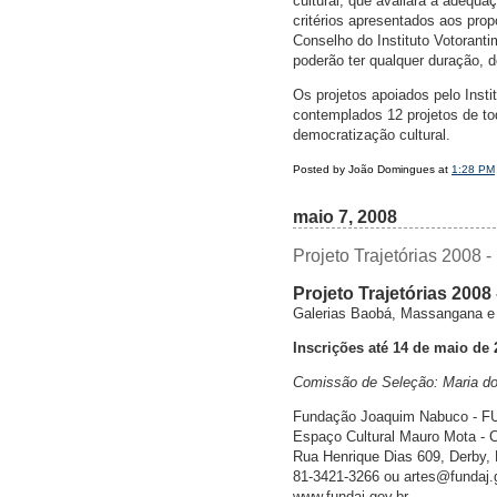
cultural, que avaliará a adequa
critérios apresentados aos prop
Conselho do Instituto Votoranti
poderão ter qualquer duração, 
Os projetos apoiados pelo Inst
contemplados 12 projetos de to
democratização cultural.
Posted by João Domingues at
1:28 PM
maio 7, 2008
Projeto Trajetórias 2008 -
Projeto Trajetórias 200
Galerias Baobá, Massangana e 
Inscrições até 14 de maio de 
Comissão de Seleção: Maria do
Fundação Joaquim Nabuco - FUN
Espaço Cultural Mauro Mota - 
Rua Henrique Dias 609, Derby,
81-3421-3266 ou artes@fundaj.
www.fundaj.gov.br