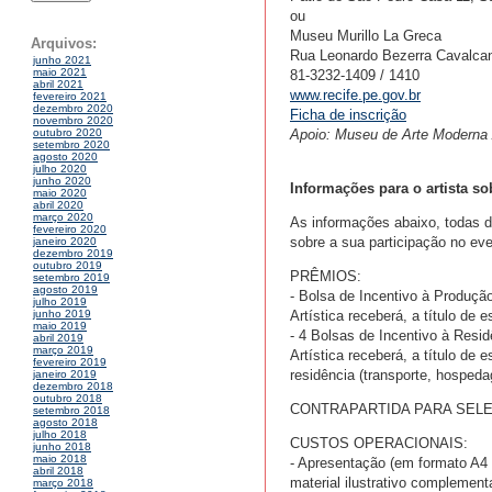
ou
Museu Murillo La Greca
Arquivos:
Rua Leonardo Bezerra Cavalcan
junho 2021
maio 2021
81-3232-1409 / 1410
abril 2021
www.recife.pe.gov.br
fevereiro 2021
dezembro 2020
Ficha de inscrição
novembro 2020
Apoio: Museu de Arte Moderna 
outubro 2020
setembro 2020
agosto 2020
julho 2020
junho 2020
Informações para o artista so
maio 2020
abril 2020
março 2020
As informações abaixo, todas de 
fevereiro 2020
sobre a sua participação no e
janeiro 2020
dezembro 2019
outubro 2019
PRÊMIOS:
setembro 2019
agosto 2019
- Bolsa de Incentivo à Produção
julho 2019
Artística receberá, a título de e
junho 2019
maio 2019
- 4 Bolsas de Incentivo à Resid
abril 2019
março 2019
Artística receberá, a título de 
fevereiro 2019
residência (transporte, hosped
janeiro 2019
dezembro 2018
outubro 2018
CONTRAPARTIDA PARA SELE
setembro 2018
agosto 2018
julho 2018
CUSTOS OPERACIONAIS:
junho 2018
maio 2018
- Apresentação (em formato A4 
abril 2018
material ilustrativo complementa
março 2018