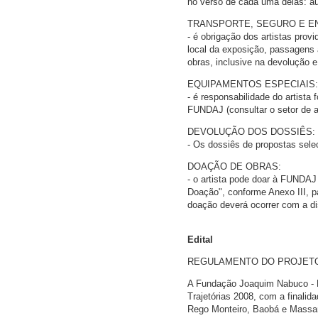
no verso de cada uma delas: aut
TRANSPORTE, SEGURO E E
- é obrigação dos artistas provi
local da exposição, passagens 
obras, inclusive na devolução e 
EQUIPAMENTOS ESPECIAIS:
- é responsabilidade do artista
FUNDAJ (consultar o setor de a
DEVOLUÇÃO DOS DOSSIÊS:
- Os dossiês de propostas sele
DOAÇÃO DE OBRAS:
- o artista pode doar à FUNDAJ
Doação", conforme Anexo III, pa
doação deverá ocorrer com a di
Edital
REGULAMENTO DO PROJETO
A Fundação Joaquim Nabuco - FU
Trajetórias 2008, com a finalid
Rego Monteiro, Baobá e Massan