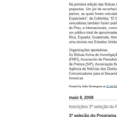
Na primeira edição das Bolsas 
propostas. Um júri de reconhec
países, as quais foram veicula
Espectador”, de Colômbia, “El D
vencedoras também foram publi
do Peru, e internacionais, como
um público total de aproximadam
Rica, Equador, Guatemala, Hond
uma revista nos Estados Unidos
Organizações apoiadoras.
As Bolsas Avina de Investigaç
(FNPI), Asociación de Periodis
de Prensa (SIP), Associação Bras
Agência de Notícias dos Direito
Comunicadores para el Desarroll
Americas
Posted by João Domingues at
11:46 A
maio 9, 2008
Inscrições 3ª seleção do
3ª seleção do Programa 