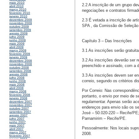
maio 2010
2.2 A inscrição de um grupo de
abril 2010
março 2010
negociações e contratos firmad
fevereiro 2010
janeiro 2010
2.3 É vetada a inscrição de ar
dezembro 2009
novembro 2009
SPA , da Comissão de Seleção o
outubro 2009
setembro 2009
agosto 2009
julho 2009
Capítulo 3 – Das Inscrições
junho 2009
maio 2009
abril 2009
3.1 As inscrições serão gratuit
março 2009
fevereiro 2009
janeiro 2009
3.2 As inscrições deverão ser r
dezembro 2008
novembro 2008
preenchido e assinado, com a d
outubro 2008
setembro 2008
agosto 2008
3.3 As inscrições devem ser e
julho 2008
correio, segundo os critérios d
junho 2008
maio 2008
abril 2008
Por Correio: Nas correspondênc
março 2008
fevereiro 2008
portanto, o envio por meio de 
janeiro 2008
regulamentar. Apenas serão acei
dezembro 2007
novembro 2007
endereços para envio são os s
outubro 2007
setembro 2007
José – 50.020-220 – Recife/PE;
agosto 2007
Parnamirim – Recife/PE.
julho 2007
junho 2007
maio 2007
Pessoalmente: Nos locais suprac
abril 2007
março 2007
2008.
fevereiro 2007