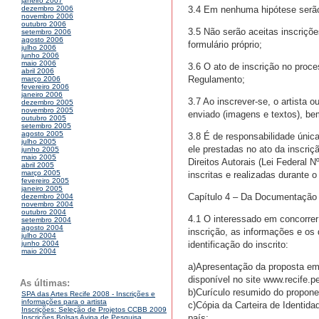
janeiro 2007
3.4 Em nenhuma hipótese serão
dezembro 2006
novembro 2006
outubro 2006
3.5 Não serão aceitas inscriçõ
setembro 2006
agosto 2006
formulário próprio;
julho 2006
junho 2006
maio 2006
3.6 O ato de inscrição no proce
abril 2006
Regulamento;
março 2006
fevereiro 2006
janeiro 2006
3.7 Ao inscrever-se, o artista 
dezembro 2005
novembro 2005
enviado (imagens e textos), be
outubro 2005
setembro 2005
agosto 2005
3.8 É de responsabilidade única,
julho 2005
ele prestadas no ato da inscriç
junho 2005
maio 2005
Direitos Autorais (Lei Federal
abril 2005
março 2005
inscritas e realizadas durante o
fevereiro 2005
janeiro 2005
Capítulo 4 – Da Documentação
dezembro 2004
novembro 2004
outubro 2004
4.1 O interessado em concorrer
setembro 2004
agosto 2004
inscrição, as informações e os
julho 2004
identificação do inscrito:
junho 2004
maio 2004
a)Apresentação da proposta em 
disponível no site www.recife.pe
As últimas:
b)Curículo resumido do propone
SPA das Artes Recife 2008 - Inscrições e
informações para o artista
c)Cópia da Carteira de Identida
Inscrições: Seleção de Projetos CCBB 2009
país;
Inscrições Bolsas Avina de Pesquisa