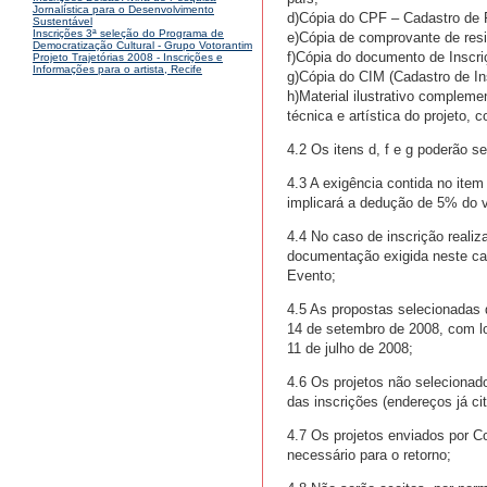
Jornalística para o Desenvolvimento
d)Cópia do CPF – Cadastro de 
Sustentável
Inscrições 3ª seleção do Programa de
e)Cópia de comprovante de resi
Democratização Cultural - Grupo Votorantim
f)Cópia do documento de Insc
Projeto Trajetórias 2008 - Inscrições e
Informações para o artista, Recife
g)Cópia do CIM (Cadastro de Ins
h)Material ilustrativo complemen
técnica e artística do projeto, 
4.2 Os itens d, f e g poderão s
4.3 A exigência contida no item
implicará a dedução de 5% do v
4.4 No caso de inscrição realiza
documentação exigida neste cap
Evento;
4.5 As propostas selecionadas d
14 de setembro de 2008, com l
11 de julho de 2008;
4.6 Os projetos não selecionado
das inscrições (endereços já ci
4.7 Os projetos enviados por Co
necessário para o retorno;