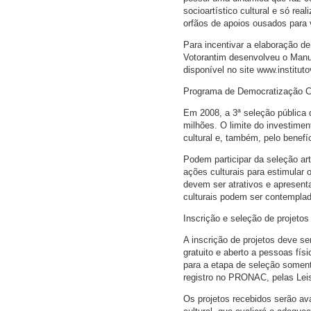
socioartístico cultural e só re
orfãos de apoios ousados para v
Para incentivar a elaboração de
Votorantim desenvolveu o Manua
disponível no site www.institut
Programa de Democratização Cu
Em 2008, a 3ª seleção pública 
milhões. O limite do investimen
cultural e, também, pelo benefí
Podem participar da seleção art
ações culturais para estimular
devem ser atrativos e apresenta
culturais podem ser contemplada
Inscrição e seleção de projetos
A inscrição de projetos deve se
gratuito e aberto a pessoas físi
para a etapa de seleção soment
registro no PRONAC, pelas Leis
Os projetos recebidos serão av