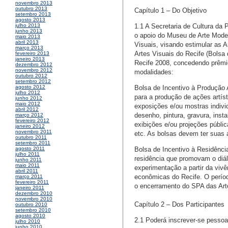
novembro 2013
outubro 2013
Capítulo 1 – Do Objetivo
setembro 2013
agosto 2013
1.1 A Secretaria de Cultura da
julho 2013
junho 2013
o apoio do Museu de Arte Mode
maio 2013
abril 2013
Visuais, visando estimular as 
março 2013
Artes Visuais do Recife (Bolsa
fevereiro 2013
janeiro 2013
Recife 2008, concedendo prêmio
dezembro 2012
novembro 2012
modalidades:
outubro 2012
setembro 2012
Bolsa de Incentivo à Produção A
agosto 2012
julho 2012
para a produção de ações artís
junho 2012
maio 2012
exposições e/ou mostras individ
abril 2012
desenho, pintura, gravura, insta
março 2012
fevereiro 2012
exibições e/ou projeções públic
janeiro 2012
novembro 2011
etc. As bolsas devem ter suas 
outubro 2011
setembro 2011
Bolsa de Incentivo à Residência
agosto 2011
julho 2011
residência que promovam o diálo
junho 2011
maio 2011
experimentação a partir da vivê
abril 2011
econômicas do Recife. O períod
março 2011
fevereiro 2011
o encerramento do SPA das Art
janeiro 2011
dezembro 2010
novembro 2010
Capítulo 2 – Dos Participantes
outubro 2010
setembro 2010
agosto 2010
2.1 Poderá inscrever-se pessoa 
julho 2010
junho 2010