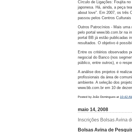
Círculo de Ligações: Foujita n
japonesa. Há, ainda, a peça tea
about love". Em 2007, os três 
passou pelos Centros Culturais
Outros Patrocínios - Mais uma 
pelo portal www.bb.com.br na in
portal BB já estão publicadas 
resultados. O objetivo é possib
Entre os critérios observados 
negocial do Banco (nos segment
público, entre outros), e o resp
A análise dos projetos é realiza
profissionais da área de comun
ambiente. A seleção dos projeto
www.bb.com.br em 10 de deze
Posted by João Domingues at
10:42 A
maio 14, 2008
Inscrições Bolsas Avina 
Bolsas Avina de Pesquis