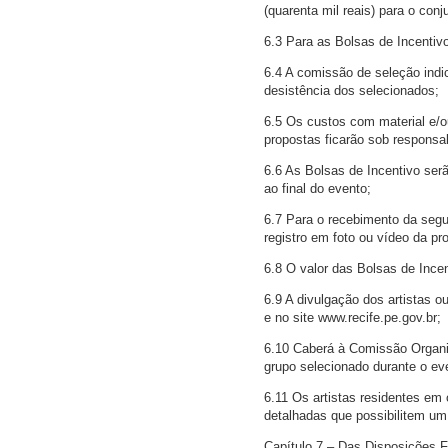
(quarenta mil reais) para o conj
6.3 Para as Bolsas de Incentivo
6.4 A comissão de seleção indic
desistência dos selecionados;
6.5 Os custos com material e/
propostas ficarão sob responsa
6.6 As Bolsas de Incentivo ser
ao final do evento;
6.7 Para o recebimento da segu
registro em foto ou vídeo da pr
6.8 O valor das Bolsas de Incen
6.9 A divulgação dos artistas o
e no site www.recife.pe.gov.br;
6.10 Caberá à Comissão Organi
grupo selecionado durante o ev
6.11 Os artistas residentes em 
detalhadas que possibilitem um
Capítulo 7 – Das Disposições F