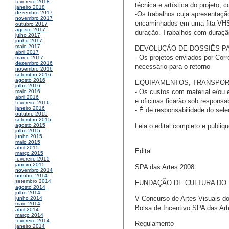
fevereiro 2018
técnica e artística do projeto, 
janeiro 2018
dezembro 2017
-Os trabalhos cuja apresentação
novembro 2017
encaminhados em uma fita VH
outubro 2017
agosto 2017
duração. Trabalhos com duração
julho 2017
junho 2017
maio 2017
DEVOLUÇÃO DE DOSSIÊS P
abril 2017
- Os projetos enviados por Corr
março 2017
dezembro 2016
necessário para o retorno
novembro 2016
setembro 2016
agosto 2016
EQUIPAMENTOS, TRANSPOR
julho 2016
- Os custos com material e/ou
maio 2016
abril 2016
e oficinas ficarão sob responsa
fevereiro 2016
janeiro 2016
- É de responsabilidade do sele
outubro 2015
setembro 2015
Leia o edital completo e publi
agosto 2015
julho 2015
junho 2015
maio 2015
abril 2015
Edital
março 2015
fevereiro 2015
janeiro 2015
SPA das Artes 2008
novembro 2014
outubro 2014
setembro 2014
FUNDAÇÃO DE CULTURA DO 
agosto 2014
julho 2014
V Concurso de Artes Visuais do
junho 2014
maio 2014
Bolsa de Incentivo SPA das Ar
abril 2014
março 2014
fevereiro 2014
Regulamento
janeiro 2014