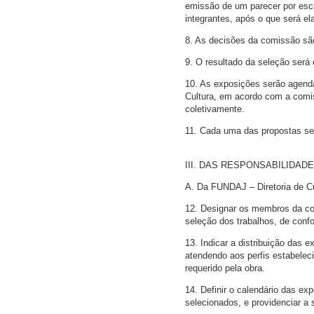
emissão de um parecer por escr
integrantes, após o que será e
8. As decisões da comissão são 
9. O resultado da seleção será
10. As exposições serão agenda
Cultura, em acordo com a comis
coletivamente.
11. Cada uma das propostas sele
III. DAS RESPONSABILIDAD
A. Da FUNDAJ – Diretoria de Cu
12. Designar os membros da com
seleção dos trabalhos, de conf
13. Indicar a distribuição das
atendendo aos perfis estabelec
requerido pela obra.
14. Definir o calendário das ex
selecionados, e providenciar 