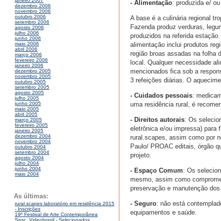
janeiro 2007
- Alimentação
: produzida e/ o
dezembro 2006
novembro 2006
outubro 2006
A base é a culinária regional tr
setembro 2006
Fazenda produz verduras, legum
agosto 2006
julho 2006
produzidos na referida estação.
junho 2006
alimentação inclui produtos reg
maio 2006
abril 2006
região broas assadas na folha d
março 2006
fevereiro 2006
local. Qualquer necessidade ali
janeiro 2006
mencionados fica sob a respons
dezembro 2005
novembro 2005
3 refeições diárias. O aquecime
outubro 2005
setembro 2005
agosto 2005
- Cuidados pessoais
: medicam
julho 2005
uma residência rural, é recom
junho 2005
maio 2005
abril 2005
- Direitos autorais
: Os selecio
março 2005
fevereiro 2005
eletrônica e/ou impressa) para 
janeiro 2005
dezembro 2004
rural.scapes, assim como por n
novembro 2004
Paulo/ PROAC editais, órgão qu
outubro 2004
setembro 2004
projeto.
agosto 2004
julho 2004
junho 2004
- Espaço Comum
: Os selecio
maio 2004
mesmo, assim como compromete
preservação e manutenção dos 
As últimas:
- Seguro
: não está contemplad
rural.scapes laboratório em residência 2015
- Inscrições
equipamentos e saúde.
19º Festival de Arte Contemporânea
Sesc_Videobrasil - Selecionados