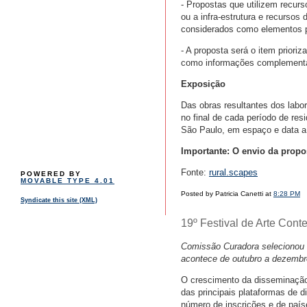
- Propostas que utilizem recurs
ou a infra-estrutura e recurso
considerados como elementos pa
- A proposta será o item prioriz
como informações complement
Exposição
Das obras resultantes dos labo
no final de cada período de re
São Paulo, em espaço e data a
Importante: O envio da propos
Fonte:
rural.scapes
POWERED BY
MOVABLE TYPE 4.01
Posted by Patricia Canetti at
8:28 PM
Syndicate this site (XML)
19º Festival de Arte Con
Comissão Curadora selecionou 57
acontece de outubro a dezemb
O crescimento da disseminação
das principais plataformas de d
número de inscrições e de país