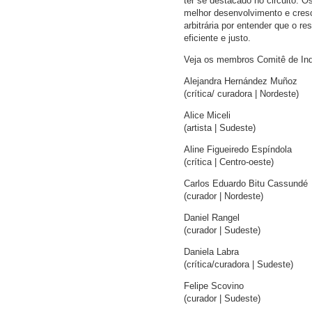
ter se destacado no circuito. 
melhor desenvolvimento e cresc
arbitrária por entender que o r
eficiente e justo.
Veja os membros Comitê de In
Alejandra Hernández Muñoz
(crítica/ curadora | Nordeste)
Alice Miceli
(artista | Sudeste)
Aline Figueiredo Espíndola
(crítica | Centro-oeste)
Carlos Eduardo Bitu Cassundé
(curador | Nordeste)
Daniel Rangel
(curador | Sudeste)
Daniela Labra
(crítica/curadora | Sudeste)
Felipe Scovino
(curador | Sudeste)