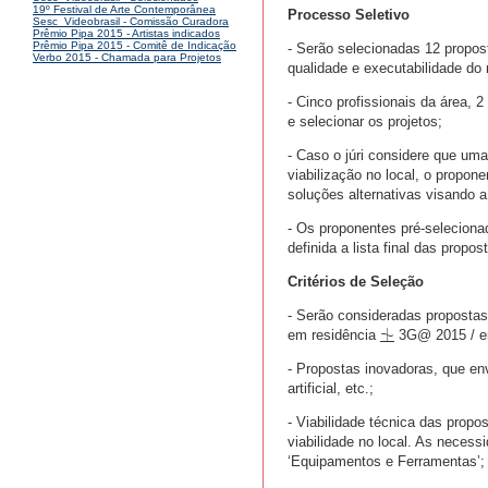
19º Festival de Arte Contemporânea
Processo Seletivo
Sesc_Videobrasil - Comissão Curadora
Prêmio Pipa 2015 - Artistas indicados
Prêmio Pipa 2015 - Comitê de Indicação
- Serão selecionadas 12 propost
Verbo 2015 - Chamada para Projetos
qualidade e executabilidade do
- Cinco profissionais da área, 
e selecionar os projetos;
- Caso o júri considere que um
viabilização no local, o propo
soluções alternativas visando 
- Os proponentes pré-selecionad
definida a lista final das propo
Critérios de Seleção
- Serão consideradas propostas
em residência ⏈ 3G@ 2015 / en
- Propostas inovadoras, que env
artificial, etc.;
- Viabilidade técnica das propo
viabilidade no local. As necess
‘Equipamentos e Ferramentas’;