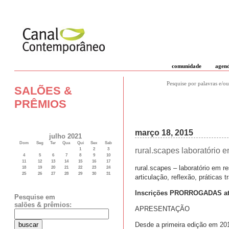
comunidade
agen
Pesquise por palavras e/ou
SALÕES &
PRÊMIOS
março 18, 2015
julho 2021
Dom
Seg
Ter
Qua
Qui
Sex
Sab
rural.scapes laboratório e
1
2
3
4
5
6
7
8
9
10
11
12
13
14
15
16
17
rural.scapes – laboratório em 
18
19
20
21
22
23
24
25
26
27
28
29
30
31
articulação, reflexão, práticas 
Inscrições PRORROGADAS até 
Pesquise em
salões & prêmios:
APRESENTAÇÃO
Desde a primeira edição em 201