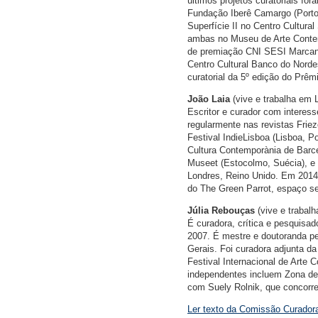
últimos projetos curatoriais fo
Fundação Iberê Camargo (Porto 
Superfície II no Centro Cultura
ambas no Museu de Arte Contemp
de premiação CNI SESI Marcant
Centro Cultural Banco do Nordes
curatorial da 5º edição do Prê
João Laia
(vive e trabalha em 
Escritor e curador com interess
regularmente nas revistas Fri
Festival IndieLisboa (Lisboa, P
Cultura Contemporània de Barce
Museet (Estocolmo, Suécia), e
Londres, Reino Unido. Em 2014 
do The Green Parrot, espaço se
Júlia Rebouças
(vive e trabalh
É curadora, crítica e pesquisad
2007. É mestre e doutoranda p
Gerais. Foi curadora adjunta da
Festival Internacional de Arte
independentes incluem Zona de 
com Suely Rolnik, que concorre
Ler texto da Comissão Curador