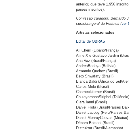
anterior, que teve 1.956 inscri
países inscritos).
Comissão curadora: Bernardo J
curadora-geral do Festival (
ver 
Artistas selecionados
Edital de OBRAS
Ali Cherri (Líbano/França)
Aline X e Gustavo Jardim (Brasi
Ana Vaz (Brasil/França)
AndresBedoya (Bolívia)
Armando Queiroz (Brasil)
Beto Shwafaty (Brasil)
Bianca Baldi (África do Sul/Al
Carlos Mélo (Brasil)
Chameckilerner (Brasil)
ChulayarnnonSiriphol (Tailândia
Clara Ianni (Brasil)
Daniel Frota (Brasil/Países Bai
Daniel Jacoby (Peru/Países Ba
Daniel MonroyCuevas (México)
Débora Bolsoni (Brasil)
Distruktur (Brasil/Alemanha)