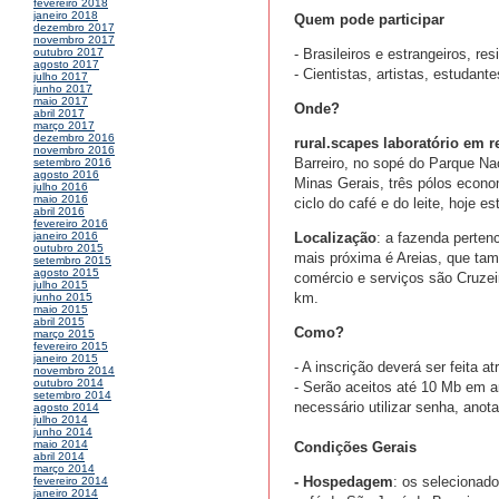
fevereiro 2018
janeiro 2018
Quem pode participar
dezembro 2017
novembro 2017
- Brasileiros e estrangeiros, re
outubro 2017
agosto 2017
- Cientistas, artistas, estudant
julho 2017
junho 2017
maio 2017
Onde?
abril 2017
março 2017
dezembro 2016
rural.scapes laboratório em r
novembro 2016
Barreiro, no sopé do Parque Nac
setembro 2016
agosto 2016
Minas Gerais, três pólos econo
julho 2016
maio 2016
ciclo do café e do leite, hoje e
abril 2016
fevereiro 2016
Localização
: a fazenda perten
janeiro 2016
outubro 2015
mais próxima é Areias, que tam
setembro 2015
agosto 2015
comércio e serviços são Cruzei
julho 2015
km.
junho 2015
maio 2015
abril 2015
Como?
março 2015
fevereiro 2015
janeiro 2015
- A inscrição deverá ser feita a
novembro 2014
outubro 2014
- Serão aceitos até 10 Mb em 
setembro 2014
necessário utilizar senha, anot
agosto 2014
julho 2014
junho 2014
maio 2014
Condições Gerais
abril 2014
março 2014
- Hospedagem
: os selecionad
fevereiro 2014
janeiro 2014