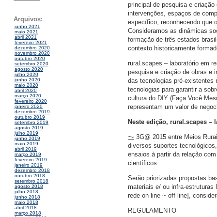
principal de pesquisa e criação
intervenções, espaços de compa
Arquivos:
específico, reconhecendo que o
junho 2021
Consideramos as dinâmicas soc
maio 2021
abril 2021
formação de três estados brasi
fevereiro 2021
contexto historicamente formado
dezembro 2020
novembro 2020
outubro 2020
rural.scapes – laboratório em
setembro 2020
agosto 2020
pesquisa e criação de obras e i
julho 2020
das tecnologias pré-existentes 
junho 2020
maio 2020
tecnologias para garantir a sob
abril 2020
março 2020
cultura do DIY (Faça Você Mes
fevereiro 2020
representam um valor de negoc
janeiro 2020
dezembro 2019
outubro 2019
Neste edição, rural.scapes – 
setembro 2019
agosto 2019
julho 2019
⏈ 3G@ 2015 entre Meios Rurais,
junho 2019
maio 2019
diversos suportes tecnológicos,
abril 2019
ensaios à partir da relação co
março 2019
fevereiro 2019
científicos.
janeiro 2019
dezembro 2018
outubro 2018
Serão priorizadas propostas ba
setembro 2018
materiais e/ ou infra-estruturas
agosto 2018
julho 2018
rede on line ~ off line], consi
junho 2018
maio 2018
abril 2018
REGULAMENTO
março 2018