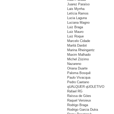
Juarez Paraíso
Lais Myrrha
Letícia Ramos
Lucia Laguna
Luciana Magno
Luiz Braga
Luiz Mauro
Luiz Roque
Marcelo Cidade
Marilá Dardot
Marina Rheingantz
Maxim Malhado
Michel Zózimo
Nazareno
Oriana Duarte
Paloma Bosquê
Paulo Vivacqua
Pedro Caetano
qUALQUER qUOLETIVO
Rafael RG
Raïssa de Góes
Raquel Versieux
Rodrigo Braga
Rodrigo Garcia Dutra