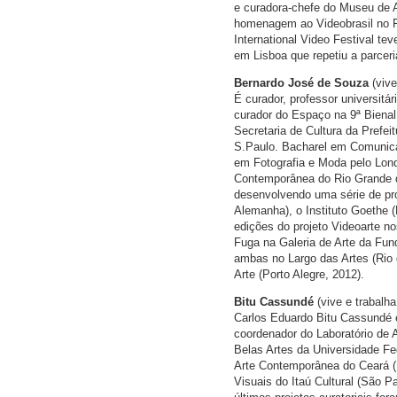
e curadora-chefe do Museu de 
homenagem ao Videobrasil no F
International Video Festival t
em Lisboa que repetiu a parcer
Bernardo José de Souza
(vive
É curador, professor universitá
curador do Espaço na 9ª Bienal
Secretaria de Cultura da Prefei
S.Paulo. Bacharel em Comunicaç
em Fotografia e Moda pelo Lon
Contemporânea do Rio Grande d
desenvolvendo uma série de pro
Alemanha), o Instituto Goethe (P
edições do projeto Videoarte 
Fuga na Galeria de Arte da Fun
ambas no Largo das Artes (Rio
Arte (Porto Alegre, 2012).
Bitu Cassundé
(vive e trabalha
Carlos Eduardo Bitu Cassundé é
coordenador do Laboratório de A
Belas Artes da Universidade Fe
Arte Contemporânea do Ceará (F
Visuais do Itaú Cultural (São P