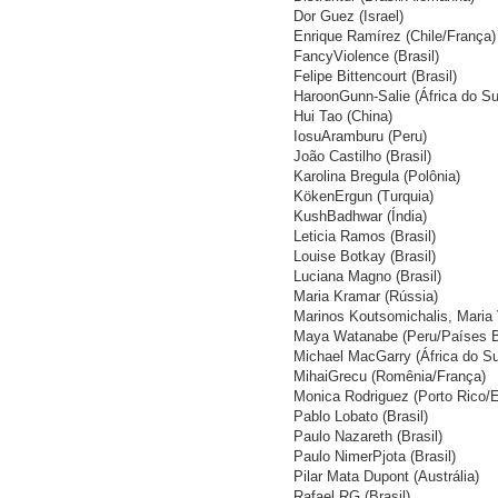
Dor Guez (Israel)
Enrique Ramírez (Chile/França)
FancyViolence (Brasil)
Felipe Bittencourt (Brasil)
HaroonGunn-Salie (África do Su
Hui Tao (China)
IosuAramburu (Peru)
João Castilho (Brasil)
Karolina Bregula (Polônia)
KökenErgun (Turquia)
KushBadhwar (Índia)
Leticia Ramos (Brasil)
Louise Botkay (Brasil)
Luciana Magno (Brasil)
Maria Kramar (Rússia)
Marinos Koutsomichalis, Maria V
Maya Watanabe (Peru/Países B
Michael MacGarry (África do Su
MihaiGrecu (Romênia/França)
Monica Rodriguez (Porto Rico/
Pablo Lobato (Brasil)
Paulo Nazareth (Brasil)
Paulo NimerPjota (Brasil)
Pilar Mata Dupont (Austrália)
Rafael RG (Brasil)