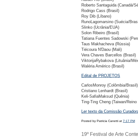
Roberto Santaguida (Canadá/Sé
Rodrigo Cass (Brasil)
Roy Dib (Líbano)
RunoLagomarsino (Suécia/Brasi
Slinko (Ucrânia/EUA)
Solon Ribeiro (Brasil)
Tatiana Fuentes Sadowski (Per
Taus Makhacheva (Rússia)
Tiécoura N'Daou (Mali)
Vera Chaves Barcellos (Brasil)
ViktorijaRybakova (Lituânia/Mé
Waléria Américo (Brasil)
Edital de PROJETOS
CarlosMonroy (Colômbia/Brasil)
Cristiano Lenhardt (Brasil)
Keli-SafiaMaksud (Quênia)
Ting-Ting Cheng (Taiwan/Reino
Ler texto da Comissão Curador
Posted by Patricia Canetti at
7:17 PM
19º Festival de Arte Con