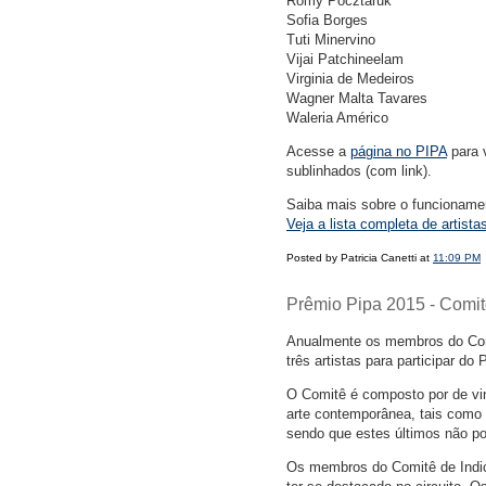
Romy Pocztaruk
Sofia Borges
Tuti Minervino
Vijai Patchineelam
Virginia de Medeiros
Wagner Malta Tavares
Waleria Américo
Acesse a
página no PIPA
para v
sublinhados (com link).
Saiba mais sobre o funcionam
Veja a lista completa de artist
Posted by Patricia Canetti at
11:09 PM
Prêmio Pipa 2015 - Comit
Anualmente os membros do Com
três artistas para participar do 
O Comitê é composto por de vin
arte contemporânea, tais como a
sendo que estes últimos não po
Os membros do Comitê de Indicaç