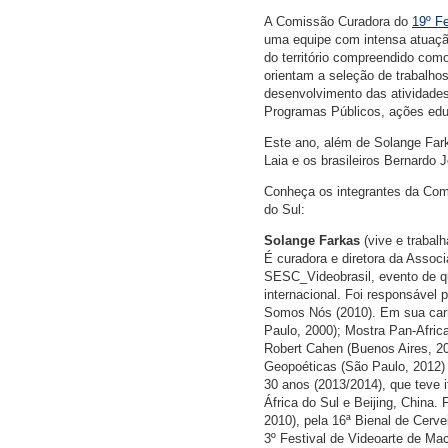
A Comissão Curadora do
19º F
uma equipe com intensa atuação
do território compreendido com
orientam a seleção de trabalho
desenvolvimento das atividades
Programas Públicos, ações edu
Este ano, além de Solange Fark
Laia e os brasileiros Bernardo
Conheça os integrantes da Com
do Sul:
Solange Farkas
(vive e trabal
É curadora e diretora da Associ
SESC_Videobrasil, evento de qu
internacional. Foi responsável
Somos Nós (2010). Em sua carr
Paulo, 2000); Mostra Pan-Afric
Robert Cahen (Buenos Aires, 20
Geopoéticas (São Paulo, 2012) e
30 anos (2013/2014), que teve 
África do Sul e Beijing, China. 
2010), pela 16ª Bienal de Cerve
3º Festival de Videoarte de Mac