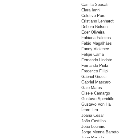
Camila Sposati
Clara Ianni
Coletivo Poro
Cristiano Lenhardt
Debora Bolsoni
Eder Oliveira
Fabiana Faleiros
Fabio Magalhães
Fancy Violence
Felipe Cama
Fernando Lindote
Fernando Piola
Frederico Fillipi
Gabriel Giucci
Gabriel Mascaro
Gaio Matos
Gisele Camargo
Gustavo Speridião
Gustavo Von Ha
Ícaro Lira
Joana Cesar
João Castilho
João Loureiro
Jorge Menna Barreto
Juan Parada