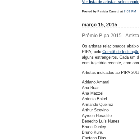
Ver lista de artistas selecionad
Posted by Patricia Canetti at
7:09 PM
março 15, 2015
Prêmio Pipa 2015 - Artist
Os artistas relacionados abaixo
PIPA, pelo
Comitê de Indicaçã
alguns estrangeiros. Cada um de
com trajetória recente, com obr
Artistas indicados ao PIPA 201
Adriano Amaral
Ana Ruas
Ana Mazzei
Antonio Bokel
Armando Queiroz
Arthur Scovino
Ayrson Heraclito
Benedito Luís Nunes
Bruno Dunley
Bruno Kurru
Caetano Dias