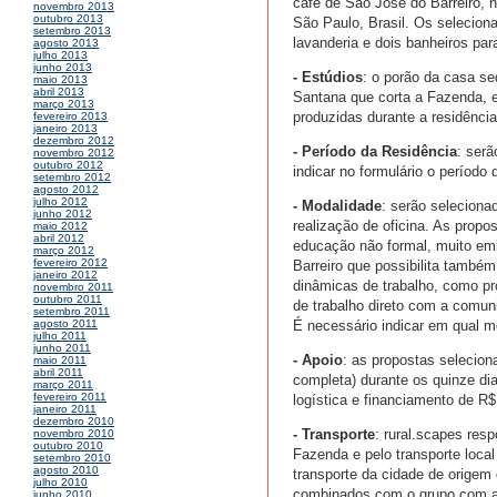
café de São José do Barreiro, 
novembro 2013
outubro 2013
São Paulo, Brasil. Os seleciona
setembro 2013
lavanderia e dois banheiros par
agosto 2013
julho 2013
junho 2013
- Estúdios
: o porão da casa se
maio 2013
abril 2013
Santana que corta a Fazenda, e
março 2013
produzidas durante a residência
fevereiro 2013
janeiro 2013
dezembro 2012
- Período da Residência
: serã
novembro 2012
outubro 2012
indicar no formulário o período
setembro 2012
agosto 2012
julho 2012
- Modalidade
: serão seleciona
junho 2012
realização de oficina. As propo
maio 2012
abril 2012
educação não formal, muito em
março 2012
fevereiro 2012
Barreiro que possibilita també
janeiro 2012
dinâmicas de trabalho, como pro
novembro 2011
outubro 2011
de trabalho direto com a comuni
setembro 2011
É necessário indicar em qual mo
agosto 2011
julho 2011
junho 2011
- Apoio
: as propostas selecio
maio 2011
abril 2011
completa) durante os quinze dia
março 2011
fevereiro 2011
logística e financiamento de R$
janeiro 2011
dezembro 2010
- Transporte
: rural.scapes res
novembro 2010
outubro 2010
Fazenda e pelo transporte local
setembro 2010
agosto 2010
transporte da cidade de origem
julho 2010
combinados com o grupo com an
junho 2010