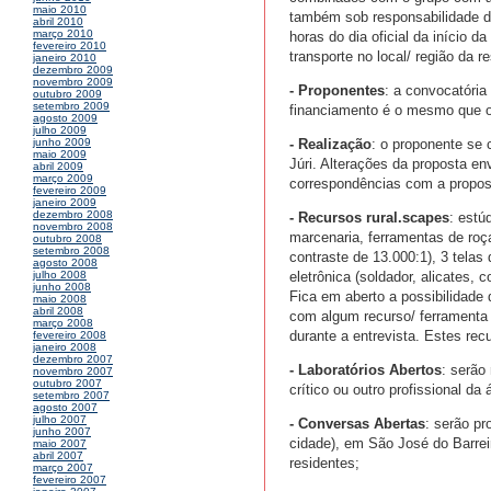
maio 2010
também sob responsabilidade d
abril 2010
março 2010
horas do dia oficial da início 
fevereiro 2010
transporte no local/ região da 
janeiro 2010
dezembro 2009
novembro 2009
- Proponentes
: a convocatória
outubro 2009
setembro 2009
financiamento é o mesmo que o 
agosto 2009
julho 2009
- Realização
: o proponente se 
junho 2009
maio 2009
Júri. Alterações da proposta e
abril 2009
março 2009
correspondências com a propos
fevereiro 2009
janeiro 2009
dezembro 2008
- Recursos rural.scapes
: estú
novembro 2008
marcenaria, ferramentas de roç
outubro 2008
setembro 2008
contraste de 13.000:1), 3 telas
agosto 2008
eletrônica (soldador, alicates, 
julho 2008
junho 2008
Fica em aberto a possibilidade 
maio 2008
abril 2008
com algum recurso/ ferramenta 
março 2008
durante a entrevista. Estes rec
fevereiro 2008
janeiro 2008
dezembro 2007
- Laboratórios Abertos
: serão
novembro 2007
outubro 2007
crítico ou outro profissional da 
setembro 2007
agosto 2007
julho 2007
- Conversas Abertas
: serão pr
junho 2007
cidade), em São José do Barreir
maio 2007
abril 2007
residentes;
março 2007
fevereiro 2007