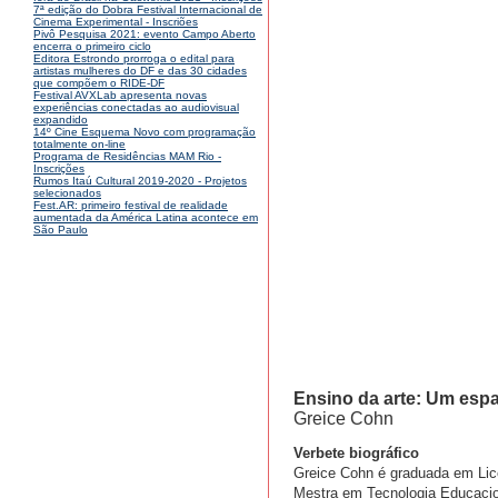
7ª edição do Dobra Festival Internacional de
Cinema Experimental - Inscriões
Pivô Pesquisa 2021: evento Campo Aberto
encerra o primeiro ciclo
Editora Estrondo prorroga o edital para
artistas mulheres do DF e das 30 cidades
que compõem o RIDE-DF
Festival AVXLab apresenta novas
experiências conectadas ao audiovisual
expandido
14º Cine Esquema Novo com programação
totalmente on-line
Programa de Residências MAM Rio -
Inscrições
Rumos Itaú Cultural 2019-2020 - Projetos
selecionados
Fest.AR: primeiro festival de realidade
aumentada da América Latina acontece em
São Paulo
Ensino da arte: Um espa
Greice Cohn
Verbete biográfico
Greice Cohn é graduada em Lice
Mestra em Tecnologia Educacio