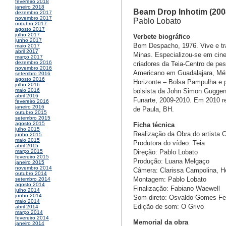
fevereiro 2018
janeiro 2018
Beam Drop Inhotim (2008
dezembro 2017
novembro 2017
Pablo Lobato
outubro 2017
agosto 2017
julho 2017
Verbete biográfico
junho 2017
Bom Despacho, 1976. Vive e t
maio 2017
abril 2017
Minas. Especializou-se em ci
março 2017
dezembro 2016
criadores da Teia-Centro de pes
novembro 2016
Americano em Guadalajara, Méx
setembro 2016
agosto 2016
Horizonte – Bolsa Pampulha e p
julho 2016
bolsista da John Simon Guggen
maio 2016
abril 2016
Funarte, 2009-2010. Em 2010 re
fevereiro 2016
janeiro 2016
de Paula, BH.
outubro 2015
setembro 2015
agosto 2015
Ficha técnica
julho 2015
Realização da Obra do artista C
junho 2015
maio 2015
Produtora do vídeo: Teia
abril 2015
Direção: Pablo Lobato
março 2015
fevereiro 2015
Produção: Luana Melgaço
janeiro 2015
novembro 2014
Câmera: Clarissa Campolina, Hel
outubro 2014
Montagem: Pablo Lobato
setembro 2014
agosto 2014
Finalização: Fabiano Waewell
julho 2014
junho 2014
Som direto: Osvaldo Gomes Fer
maio 2014
Edição de som: O Grivo
abril 2014
março 2014
fevereiro 2014
Memorial da obra
janeiro 2014