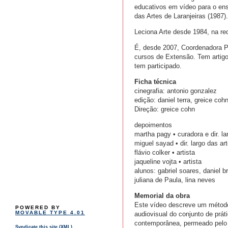
educativos em vídeo para o ens
das Artes de Laranjeiras (1987).
Leciona Arte desde 1984, na red
É, desde 2007, Coordenadora P
cursos de Extensão. Tem artigo
tem participado.
Ficha técnica
cinegrafia: antonio gonzalez
edição: daniel terra, greice coh
Direção: greice cohn
depoimentos
martha pagy • curadora e dir. la
miguel sayad • dir. largo das ar
flávio colker • artista
jaqueline vojta • artista
alunos: gabriel soares, daniel 
juliana de Paula, lina neves
Memorial da obra
Este vídeo descreve um método
POWERED BY
MOVABLE TYPE 4.01
audiovisual do conjunto de prát
contemporânea, permeado pelo d
Syndicate this site (XML)