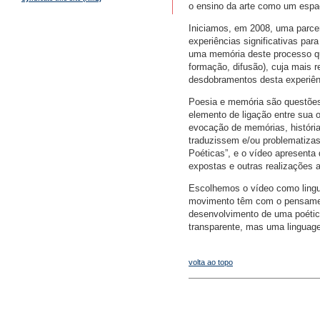
o ensino da arte como um espa
Iniciamos, em 2008, uma parceri
experiências significativas par
uma memória deste processo que
formação, difusão), cuja mais r
desdobramentos desta experiên
Poesia e memória são questões 
elemento de ligação entre sua 
evocação de memórias, história
traduzissem e/ou problematiza
Poéticas”, e o vídeo apresenta
expostas e outras realizações 
Escolhemos o vídeo como lingu
movimento têm com o pensament
desenvolvimento de uma poétic
transparente, mas uma linguagem
volta ao topo