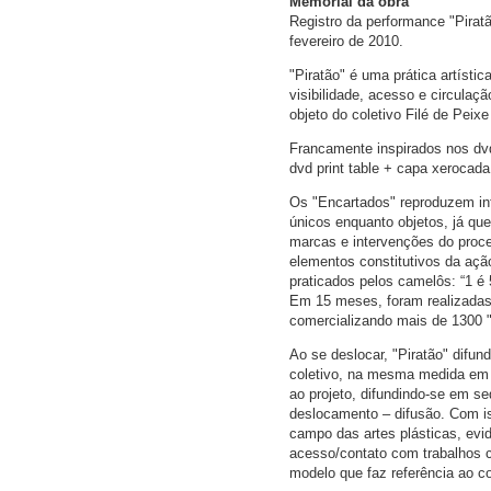
Memorial da obra
Registro da performance "Piratã
fevereiro de 2010.
"Piratão" é uma prática artísti
visibilidade, acesso e circulaç
objeto do coletivo Filé de Pei
Francamente inspirados nos dv
dvd print table + capa xerocad
Os "Encartados" reproduzem inf
únicos enquanto objetos, já q
marcas e intervenções do proce
elementos constitutivos da aç
praticados pelos camelôs: “1 é 5
Em 15 meses, foram realizadas 9
comercializando mais de 1300 "
Ao se deslocar, "Piratão" difun
coletivo, na mesma medida em q
ao projeto, difundindo-se em s
deslocamento – difusão. Com iss
campo das artes plásticas, evi
acesso/contato com trabalhos c
modelo que faz referência ao co