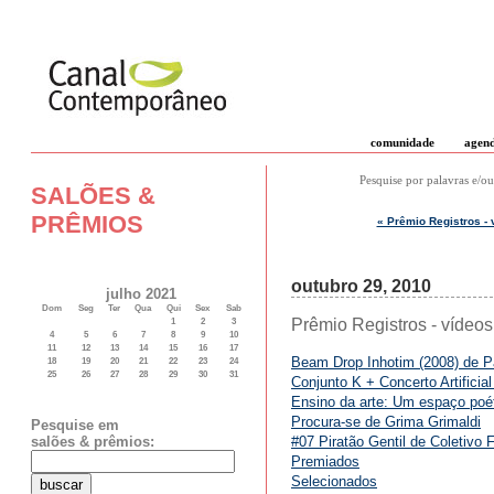
comunidade
agen
Pesquise por palavras e/ou
SALÕES &
PRÊMIOS
« Prêmio Registros -
outubro 29, 2010
julho 2021
Dom
Seg
Ter
Qua
Qui
Sex
Sab
Prêmio Registros - vídeo
1
2
3
4
5
6
7
8
9
10
11
12
13
14
15
16
17
Beam Drop Inhotim (2008) de P
18
19
20
21
22
23
24
25
26
27
28
29
30
31
Conjunto K + Concerto Artificia
Ensino da arte: Um espaço poé
Procura-se de Grima Grimaldi
Pesquise em
#07 Piratão Gentil de Coletivo F
salões & prêmios:
Premiados
Selecionados