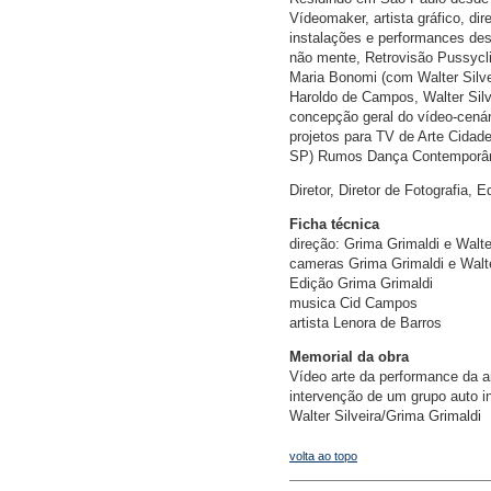
Vídeomaker, artista gráfico, di
instalações e performances des
não mente, Retrovisão Pussyclip
Maria Bonomi (com Walter Silve
Haroldo de Campos, Walter Silv
concepção geral do vídeo-cenári
projetos para TV de Arte Cidad
SP) Rumos Dança Contemporâne
Diretor, Diretor de Fotografia, 
Ficha técnica
direção: Grima Grimaldi e Walte
cameras Grima Grimaldi e Walte
Edição Grima Grimaldi
musica Cid Campos
artista Lenora de Barros
Memorial da obra
Vídeo arte da performance da ar
intervenção de um grupo auto in
Walter Silveira/Grima Grimaldi
volta ao topo