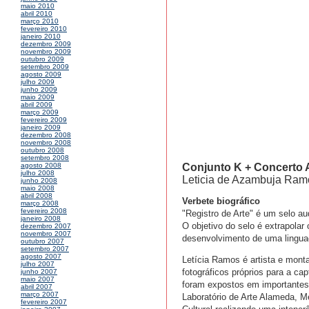
maio 2010
abril 2010
março 2010
fevereiro 2010
janeiro 2010
dezembro 2009
novembro 2009
outubro 2009
setembro 2009
agosto 2009
julho 2009
junho 2009
maio 2009
abril 2009
março 2009
fevereiro 2009
janeiro 2009
dezembro 2008
novembro 2008
outubro 2008
setembro 2008
Conjunto K + Concerto Ar
agosto 2008
julho 2008
Leticia de Azambuja Ramo
junho 2008
maio 2008
abril 2008
Verbete biográfico
março 2008
fevereiro 2008
"Registro de Arte" é um selo aud
janeiro 2008
O objetivo do selo é extrapolar
dezembro 2007
novembro 2007
desenvolvimento de uma linguag
outubro 2007
setembro 2007
agosto 2007
Letícia Ramos é artista e monta
julho 2007
fotográficos próprios para a c
junho 2007
maio 2007
foram expostos em importantes
abril 2007
março 2007
Laboratório de Arte Alameda, M
fevereiro 2007