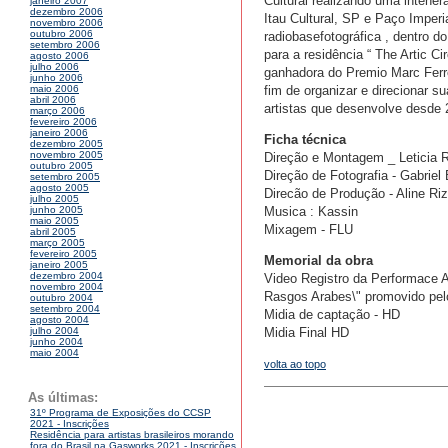
Cultural realizando uma intene
janeiro 2007
dezembro 2006
Itau Cultural, SP e Paço Imper
novembro 2006
outubro 2006
radiobasefotográfica , dentro 
setembro 2006
para a residência “ The Artic C
agosto 2006
julho 2006
ganhadora do Premio Marc Ferre
junho 2006
fim de organizar e direcionar s
maio 2006
abril 2006
artistas que desenvolve desde 
março 2006
fevereiro 2006
janeiro 2006
Ficha técnica
dezembro 2005
novembro 2005
Direção e Montagem _ Leticia
outubro 2005
Direção de Fotografia - Gabriel
setembro 2005
agosto 2005
Direcão de Produção - Aline Ri
julho 2005
Musica : Kassin
junho 2005
maio 2005
Mixagem - FLU
abril 2005
março 2005
fevereiro 2005
Memorial da obra
janeiro 2005
dezembro 2004
Video Registro da Performace Ar
novembro 2004
Rasgos Arabes\" promovido pel
outubro 2004
setembro 2004
Midia de captação - HD
agosto 2004
Midia Final HD
julho 2004
junho 2004
maio 2004
volta ao topo
As últimas:
31º Programa de Exposições do CCSP
2021 - Inscrições
Residência para artistas brasileiros morando
fora do Brasil na Gasworks 2021 - Inscrições