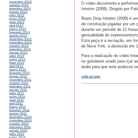
novembro 2013
O vídeo documenta a performanc
outubro 2013
Inhotim (2008). Dirigido por Pab
setembro 2013
agosto 2013
julho 2013
Beam Drop Inhotim (2008) é uma
junho 2013
maio 2013
de construção jogadas por um g
abril 2013
durante um período de 12 horas
março 2013
fevereiro 2013
gestualidade do expressionism
janeiro 2013
dezembro 2012
Esta peça é a recriação, em fo
novembro 2012
de Nova York, e destruído em 
outubro 2012
setembro 2012
agosto 2012
Para a realização do vídeo for
julho 2012
junho 2012
no guindaste usado para içar a
maio 2012
áudio para que este pudesse se
abril 2012
março 2012
fevereiro 2012
volta ao topo
janeiro 2012
novembro 2011
outubro 2011
setembro 2011
agosto 2011
julho 2011
junho 2011
maio 2011
abril 2011
março 2011
fevereiro 2011
janeiro 2011
dezembro 2010
novembro 2010
outubro 2010
setembro 2010
agosto 2010
julho 2010
junho 2010