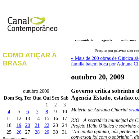
comunidade
agenda
e-nformes
Pesquise por palavras e/ou exp
COMO ATIÇAR A
« Mais de 200 obras de Oiticica sã
BRASA
família batem boca por Adriana Ch
outubro 20, 2009
Governo critica sobrinho d
outubro 2009
Agencia Estado, estadao.
Dom
Seg
Ter
Qua
Qui
Sex
Sab
1
2
3
Matéria de Adriana Chiarini
orig
4
5
6
7
8
9
10
11
12
13
14
15
16
17
RIO - A secretária municipal de Cu
18
19
20
21
22
23
24
Projeto Hélio Oiticica e sobrinho 
"Na minha opinião, nós perdemos 
25
26
27
28
29
30
31
conversou foi com o sobrinho", dis
Pesquise em