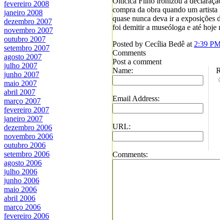
Oiticica Filho ironizou a declaraç
fevereiro 2008
compra da obra quando um artista 
janeiro 2008
quase nunca deva ir a exposições d
dezembro 2007
foi demitir a museóloga e até hoje
novembro 2007
outubro 2007
Posted by Cecília Bedê at
2:39 P
setembro 2007
Comments
agosto 2007
Post a comment
julho 2007
Name:
R
junho 2007
maio 2007
abril 2007
Email Address:
março 2007
fevereiro 2007
janeiro 2007
URL:
dezembro 2006
novembro 2006
outubro 2006
setembro 2006
Comments:
agosto 2006
julho 2006
junho 2006
maio 2006
abril 2006
março 2006
fevereiro 2006