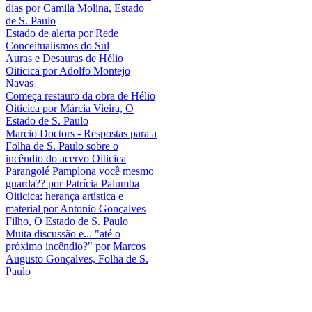
dias por Camila Molina, Estado
de S. Paulo
Estado de alerta por Rede
Conceitualismos do Sul
Auras e Desauras de Hélio
Oiticica por Adolfo Montejo
Navas
Começa restauro da obra de Hélio
Oiticica por Márcia Vieira, O
Estado de S. Paulo
Marcio Doctors - Respostas para a
Folha de S. Paulo sobre o
incêndio do acervo Oiticica
Parangolé Pamplona você mesmo
guarda?? por Patrícia Palumba
Oiticica: herança artística e
material por Antonio Gonçalves
Filho, O Estado de S. Paulo
Muita discussão e... "até o
próximo incêndio?" por Marcos
Augusto Gonçalves, Folha de S.
Paulo