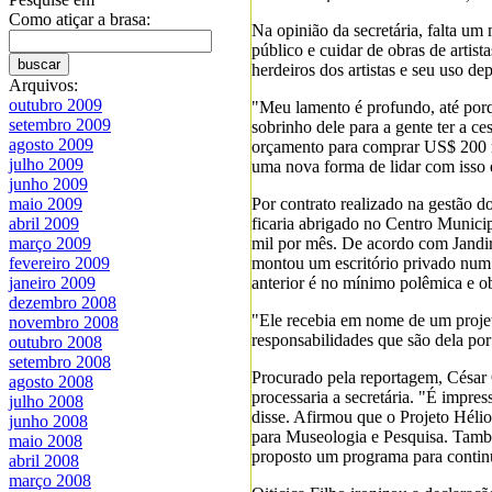
Como atiçar a brasa:
Na opinião da secretária, falta um
público e cuidar de obras de artist
herdeiros dos artistas e seu uso de
Arquivos:
outubro 2009
"Meu lamento é profundo, até porq
setembro 2009
sobrinho dele para a gente ter a c
agosto 2009
orçamento para comprar US$ 200 m
julho 2009
uma nova forma de lidar com isso e
junho 2009
Por contrato realizado na gestão d
maio 2009
ficaria abrigado no Centro Municip
abril 2009
mil por mês. De acordo com Jandir
março 2009
montou um escritório privado num 
fevereiro 2009
anterior é no mínimo polêmica e o
janeiro 2009
dezembro 2008
"Ele recebia em nome de um projeto
novembro 2008
responsabilidades que são dela por
outubro 2008
setembro 2008
Procurado pela reportagem, César O
agosto 2008
processaria a secretária. "É impre
julho 2008
disse. Afirmou que o Projeto Héli
junho 2008
para Museologia e Pesquisa. També
maio 2008
proposto um programa para continu
abril 2008
março 2008