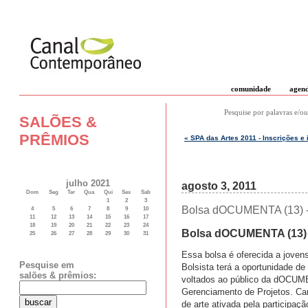
comunidade
agen
Pesquise por palavras e/ou
SALÕES &
PRÊMIOS
« SPA das Artes 2011 - Inscrições e 
julho 2021
agosto 3, 2011
Dom
Seg
Ter
Qua
Qui
Sex
Sab
1
2
3
Bolsa dOCUMENTA (13) - 
4
5
6
7
8
9
10
11
12
13
14
15
16
17
18
19
20
21
22
23
24
Bolsa dOCUMENTA (13)
25
26
27
28
29
30
31
Essa bolsa é oferecida a joven
Pesquise em
Bolsista terá a oportunidade de
salões & prêmios:
voltados ao público da dOCUMEN
Gerenciamento de Projetos. Can
de arte ativada pela participa