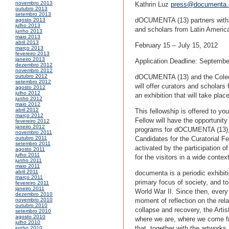
novembro 2013
Kathrin Luz
press@documenta.
outubro 2013
setembro 2013
dOCUMENTA (13) partners with Co
agosto 2013
julho 2013
and scholars from Latin Americ
junho 2013
maio 2013
abril 2013
February 15 – July 15, 2012
março 2013
fevereiro 2013
janeiro 2013
Application Deadline: Septembe
dezembro 2012
novembro 2012
dOCUMENTA (13) and the Colecci
outubro 2012
setembro 2012
will offer curators and schola
agosto 2012
julho 2012
an exhibition that will take pl
junho 2012
maio 2012
abril 2012
This fellowship is offered to y
março 2012
Fellow will have the opportunity
fevereiro 2012
janeiro 2012
programs for dOCUMENTA (13), b
novembro 2011
Candidates for the Curatorial Fel
outubro 2011
setembro 2011
activated by the participation o
agosto 2011
julho 2011
for the visitors in a wide contex
junho 2011
maio 2011
abril 2011
documenta is a periodic exhibiti
março 2011
primary focus of society, and to
fevereiro 2011
janeiro 2011
World War II. Since then, every
dezembro 2010
moment of reflection on the relat
novembro 2010
outubro 2010
collapse and recovery, the Arti
setembro 2010
agosto 2010
where we are, where we come fr
julho 2010
that, together with the artwor
junho 2010