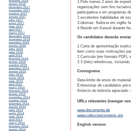
fevereiro 2018
1.Pelo menos 2 anos de experiê
janeiro 2018
organizações sem fins lucrativo
dezembro 2017
novembro 2017
participativa e em programas de
outubro 2017
2.excelentes habilidades de es
agosto 2017
julho 2017
3.idiomas: fluência em inglês 
junho 2017
maio 2017
4.Residir em Kassel durante fev
abril 2017
março 2017
dezembro 2016
Os candidatos deverão enviar
novembro 2016
setembro 2016
1.Carta de apresentação explic
agosto 2016
julho 2016
bem como suas motivações para 
maio 2016
abril 2016
2.Currículo (em formato PDF), in
fevereiro 2016
3.3 (três) referências, incluin
janeiro 2016
outubro 2015
setembro 2015
Cronograma
:
agosto 2015
julho 2015
junho 2015
Data-limite de envio do materia
maio 2015
abril 2015
Entrevistas de candidatos pré-
março 2015
Anúncio do bolsista agraciado:
fevereiro 2015
janeiro 2015
novembro 2014
URLs relevantes (navegar nest
outubro 2014
setembro 2014
agosto 2014
www.documenta.de
julho 2014
junho 2014
www.coleccioncisneros.org
maio 2014
abril 2014
março 2014
English version
fevereiro 2014
janeiro 2014