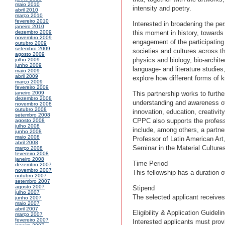
maio 2010
intensity and poetry.
abril 2010
março 2010
fevereiro 2010
Interested in broadening the pers
janeiro 2010
this moment in history, toward
dezembro 2009
novembro 2009
engagement of the participating
outubro 2009
setembro 2009
societies and cultures across th
agosto 2009
physics and biology, bio-archite
julho 2009
junho 2009
language- and literature studie
maio 2009
abril 2009
explore how different forms of k
março 2009
fevereiro 2009
This partnership works to furthe
janeiro 2009
dezembro 2008
understanding and awareness of 
novembro 2008
outubro 2008
innovation, education, creativit
setembro 2008
CPPC also supports the professi
agosto 2008
julho 2008
include, among others, a partne
junho 2008
maio 2008
Professor of Latin American Art
abril 2008
Seminar in the Material Culture
março 2008
fevereiro 2008
janeiro 2008
Time Period
dezembro 2007
novembro 2007
This fellowship has a duration 
outubro 2007
setembro 2007
agosto 2007
Stipend
julho 2007
The selected applicant receives
junho 2007
maio 2007
abril 2007
Eligibility & Application Guideli
março 2007
fevereiro 2007
Interested applicants must prov