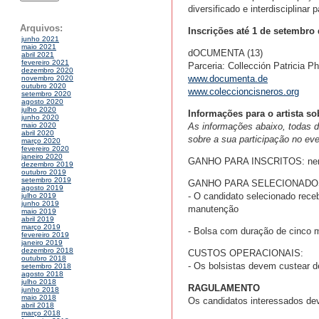
diversificado e interdisciplinar
Arquivos:
Inscrições até 1 de setembro 
junho 2021
maio 2021
dOCUMENTA (13)
abril 2021
fevereiro 2021
Parceria: Collección Patricia P
dezembro 2020
www.documenta.de
novembro 2020
outubro 2020
www.coleccioncisneros.org
setembro 2020
agosto 2020
julho 2020
Informações para o artista so
junho 2020
As informações abaixo, todas de 
maio 2020
abril 2020
sobre a sua participação no e
março 2020
fevereiro 2020
janeiro 2020
GANHO PARA INSCRITOS: ne
dezembro 2019
outubro 2019
setembro 2019
GANHO PARA SELECIONADO
agosto 2019
- O candidato selecionado rece
julho 2019
junho 2019
manutenção
maio 2019
abril 2019
março 2019
- Bolsa com duração de cinco
fevereiro 2019
janeiro 2019
dezembro 2018
CUSTOS OPERACIONAIS:
outubro 2018
- Os bolsistas devem custear 
setembro 2018
agosto 2018
julho 2018
RAGULAMENTO
junho 2018
maio 2018
Os candidatos interessados ​​d
abril 2018
março 2018