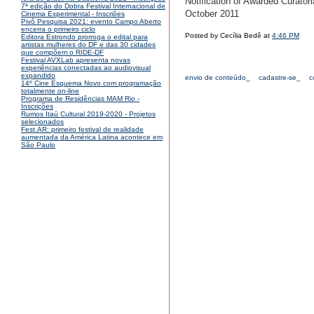
Notification of Awarded Curatori
7ª edição do Dobra Festival Internacional de
October 2011
Cinema Experimental - Inscriões
Pivô Pesquisa 2021: evento Campo Aberto
encerra o primeiro ciclo
Posted by Cecília Bedê at
4:46 PM
Editora Estrondo prorroga o edital para
artistas mulheres do DF e das 30 cidades
que compõem o RIDE-DF
Festival AVXLab apresenta novas
experiências conectadas ao audiovisual
expandido
envio de conteúdo_
cadastre-se_
c
14º Cine Esquema Novo com programação
totalmente on-line
Programa de Residências MAM Rio -
Inscrições
Rumos Itaú Cultural 2019-2020 - Projetos
selecionados
Fest.AR: primeiro festival de realidade
aumentada da América Latina acontece em
São Paulo