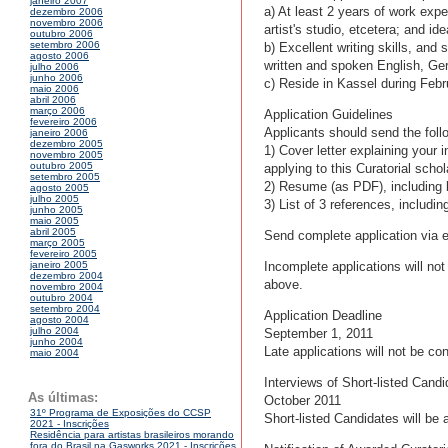
janeiro 2007
a) At least 2 years of work expe
dezembro 2006
novembro 2006
artist's studio, etcetera; and id
outubro 2006
setembro 2006
b) Excellent writing skills, and
agosto 2006
written and spoken English, G
julho 2006
junho 2006
c) Reside in Kassel during Febr
maio 2006
abril 2006
março 2006
Application Guidelines
fevereiro 2006
Applicants should send the foll
janeiro 2006
dezembro 2005
1) Cover letter explaining your 
novembro 2005
outubro 2005
applying to this Curatorial scho
setembro 2005
2) Resume (as PDF), including b
agosto 2005
julho 2005
3) List of 3 references, includin
junho 2005
maio 2005
abril 2005
Send complete application via 
março 2005
fevereiro 2005
Incomplete applications will no
janeiro 2005
dezembro 2004
above.
novembro 2004
outubro 2004
setembro 2004
Application Deadline
agosto 2004
julho 2004
September 1, 2011
junho 2004
Late applications will not be co
maio 2004
Interviews of Short-listed Cand
As últimas:
October 2011
31º Programa de Exposições do CCSP
Short-listed Candidates will be
2021 - Inscrições
Residência para artistas brasileiros morando
fora do Brasil na Gasworks 2021 - Inscrições