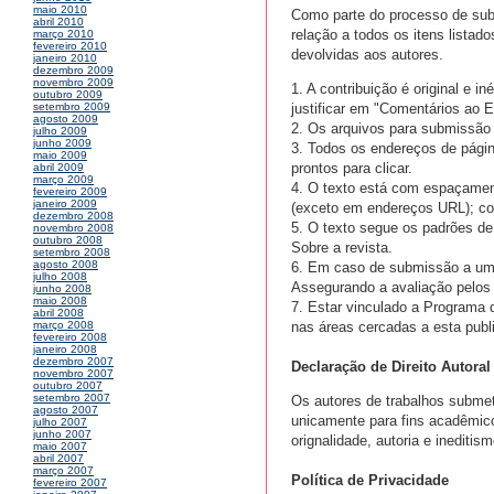
maio 2010
Como parte do processo de sub
abril 2010
relação a todos os itens lista
março 2010
fevereiro 2010
devolvidas aos autores.
janeiro 2010
dezembro 2009
novembro 2009
1. A contribuição é original e i
outubro 2009
justificar em "Comentários ao Ed
setembro 2009
agosto 2009
2. Os arquivos para submissão
julho 2009
junho 2009
3. Todos os endereços de páginas
maio 2009
prontos para clicar.
abril 2009
março 2009
4. O texto está com espaçamento
fevereiro 2009
janeiro 2009
(exceto em endereços URL); com 
dezembro 2008
5. O texto segue os padrões de e
novembro 2008
outubro 2008
Sobre a revista.
setembro 2008
agosto 2008
6. Em caso de submissão a uma 
julho 2008
Assegurando a avaliação pelos
junho 2008
maio 2008
7. Estar vinculado a Programa 
abril 2008
nas áreas cercadas a esta publ
março 2008
fevereiro 2008
janeiro 2008
dezembro 2007
Declaração de Direito Autoral
novembro 2007
outubro 2007
setembro 2007
Os autores de trabalhos submet
agosto 2007
unicamente para fins acadêmic
julho 2007
junho 2007
orignalidade, autoria e ineditism
maio 2007
abril 2007
março 2007
Política de Privacidade
fevereiro 2007