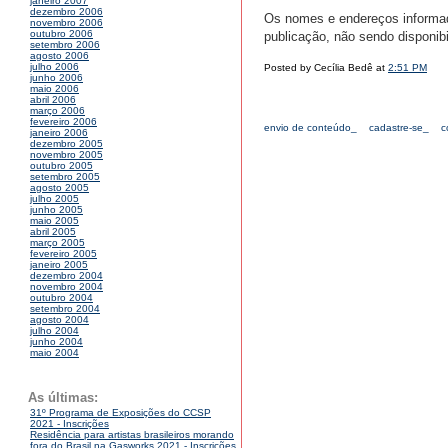
janeiro 2007
dezembro 2006
Os nomes e endereços informad
novembro 2006
outubro 2006
publicação, não sendo disponibil
setembro 2006
agosto 2006
julho 2006
Posted by Cecília Bedê at
2:51 PM
junho 2006
maio 2006
abril 2006
março 2006
fevereiro 2006
envio de conteúdo_
cadastre-se_
c
janeiro 2006
dezembro 2005
novembro 2005
outubro 2005
setembro 2005
agosto 2005
julho 2005
junho 2005
maio 2005
abril 2005
março 2005
fevereiro 2005
janeiro 2005
dezembro 2004
novembro 2004
outubro 2004
setembro 2004
agosto 2004
julho 2004
junho 2004
maio 2004
As últimas:
31º Programa de Exposições do CCSP
2021 - Inscrições
Residência para artistas brasileiros morando
fora do Brasil na Gasworks 2021 - Inscrições