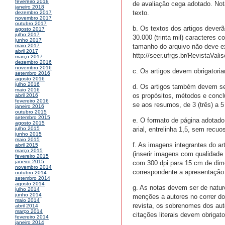
fevereiro 2018
de avaliação cega adotado. Not
janeiro 2018
texto.
dezembro 2017
novembro 2017
outubro 2017
b. Os textos dos artigos deverã
agosto 2017
julho 2017
30.000 (trinta mil) caracteres c
junho 2017
tamanho do arquivo não deve ex
maio 2017
abril 2017
http://seer.ufrgs.br/RevistaValis
março 2017
dezembro 2016
novembro 2016
c. Os artigos devem obrigatoria
setembro 2016
agosto 2016
julho 2016
d. Os artigos também devem se
maio 2016
os propósitos, métodos e conc
abril 2016
fevereiro 2016
se aos resumos, de 3 (três) a 5
janeiro 2016
outubro 2015
setembro 2015
e. O formato de página adotado
agosto 2015
arial, entrelinha 1,5, sem recuos
julho 2015
junho 2015
maio 2015
f. As imagens integrantes do ar
abril 2015
março 2015
(inserir imagens com qualidade
fevereiro 2015
janeiro 2015
com 300 dpi para 15 cm de dim
novembro 2014
correspondente a apresentaçã
outubro 2014
setembro 2014
agosto 2014
g. As notas devem ser de naturez
julho 2014
junho 2014
menções a autores no correr do
maio 2014
revista, os sobrenomes dos au
abril 2014
março 2014
citações literais devem obrigato
fevereiro 2014
janeiro 2014