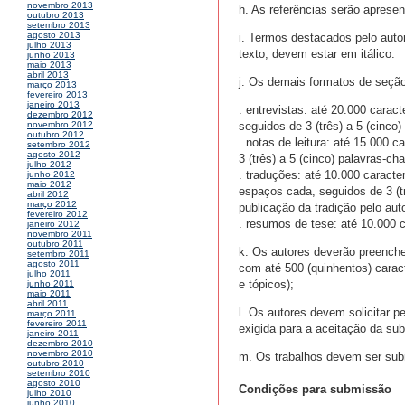
novembro 2013
h. As referências serão aprese
outubro 2013
setembro 2013
agosto 2013
i. Termos destacados pelo autor,
julho 2013
texto, devem estar em itálico.
junho 2013
maio 2013
abril 2013
j. Os demais formatos de seçã
março 2013
fevereiro 2013
janeiro 2013
. entrevistas: até 20.000 cara
dezembro 2012
seguidos de 3 (três) a 5 (cinco)
novembro 2012
outubro 2012
. notas de leitura: até 15.000 
setembro 2012
agosto 2012
3 (três) a 5 (cinco) palavras-ch
julho 2012
. traduções: até 10.000 carac
junho 2012
maio 2012
espaços cada, seguidos de 3 (tr
abril 2012
março 2012
publicação da tradição pelo auto
fevereiro 2012
. resumos de tese: até 10.000 
janeiro 2012
novembro 2011
outubro 2011
k. Os autores deverão preencher
setembro 2011
agosto 2011
com até 500 (quinhentos) caracte
julho 2011
e tópicos);
junho 2011
maio 2011
abril 2011
l. Os autores devem solicitar p
março 2011
fevereiro 2011
exigida para a aceitação da sub
janeiro 2011
dezembro 2010
novembro 2010
m. Os trabalhos devem ser subm
outubro 2010
setembro 2010
agosto 2010
Condições para submissão
julho 2010
junho 2010