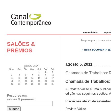
comunidade
agen
Pesquise por palavras e/ou
SALÕES &
PRÊMIOS
« Bolsa dOCUMENTA (13)
agosto 5, 2011
julho 2021
Dom
Seg
Ter
Qua
Qui
Sex
Sab
Chamada de Trabalhos: Re
1
2
3
4
5
6
7
8
9
10
11
12
13
14
15
16
17
Chamada de Trabalhos: 
18
19
20
21
22
23
24
25
26
27
28
29
30
31
A Revista-Valise é uma public
edição nas seguintes seções: A
Pesquise em
salões & prêmios:
Inscrições até 25 de setembr
Revista Valise