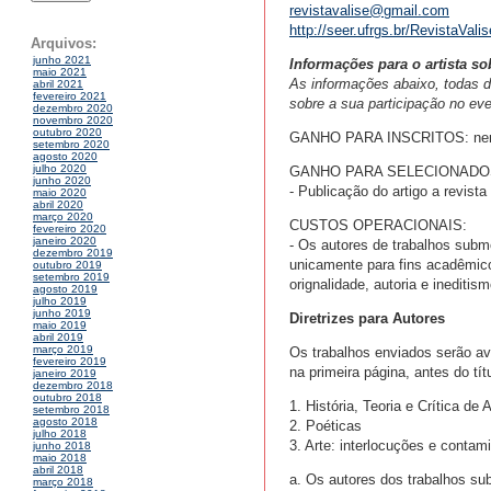
revistavalise@gmail.com
http://seer.ufrgs.br/RevistaValis
Arquivos:
junho 2021
Informações para o artista so
maio 2021
As informações abaixo, todas de 
abril 2021
fevereiro 2021
sobre a sua participação no e
dezembro 2020
novembro 2020
outubro 2020
GANHO PARA INSCRITOS: ne
setembro 2020
agosto 2020
julho 2020
GANHO PARA SELECIONADO
junho 2020
- Publicação do artigo a revista
maio 2020
abril 2020
março 2020
CUSTOS OPERACIONAIS:
fevereiro 2020
janeiro 2020
- Os autores de trabalhos subme
dezembro 2019
unicamente para fins acadêmic
outubro 2019
setembro 2019
orignalidade, autoria e ineditism
agosto 2019
julho 2019
junho 2019
Diretrizes para Autores
maio 2019
abril 2019
março 2019
Os trabalhos enviados serão ava
fevereiro 2019
na primeira página, antes do tít
janeiro 2019
dezembro 2018
outubro 2018
1. História, Teoria e Crítica de A
setembro 2018
agosto 2018
2. Poéticas
julho 2018
3. Arte: interlocuções e conta
junho 2018
maio 2018
abril 2018
a. Os autores dos trabalhos su
março 2018