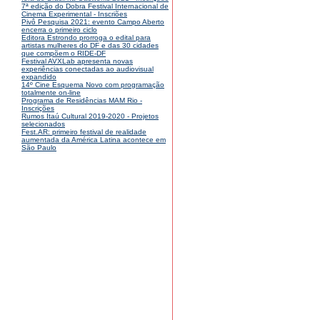
7ª edição do Dobra Festival Internacional de
Cinema Experimental - Inscriões
Pivô Pesquisa 2021: evento Campo Aberto
encerra o primeiro ciclo
Editora Estrondo prorroga o edital para
artistas mulheres do DF e das 30 cidades
que compõem o RIDE-DF
Festival AVXLab apresenta novas
experiências conectadas ao audiovisual
expandido
14º Cine Esquema Novo com programação
totalmente on-line
Programa de Residências MAM Rio -
Inscrições
Rumos Itaú Cultural 2019-2020 - Projetos
selecionados
Fest.AR: primeiro festival de realidade
aumentada da América Latina acontece em
São Paulo