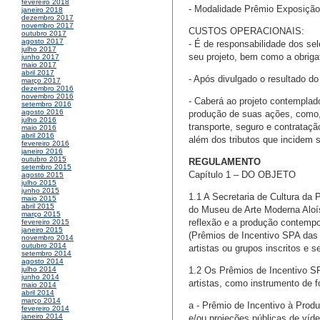
fevereiro 2018
- Modalidade Prêmio Exposição
janeiro 2018
dezembro 2017
novembro 2017
CUSTOS OPERACIONAIS:
outubro 2017
agosto 2017
- É de responsabilidade dos sel
julho 2017
seu projeto, bem como a obriga
junho 2017
maio 2017
abril 2017
- Após divulgado o resultado d
março 2017
dezembro 2016
novembro 2016
- Caberá ao projeto contemplado
setembro 2016
agosto 2016
produção de suas ações, como,
julho 2016
transporte, seguro e contrataç
maio 2016
abril 2016
além dos tributos que incidem 
fevereiro 2016
janeiro 2016
outubro 2015
REGULAMENTO
setembro 2015
Capítulo 1 – DO OBJETO
agosto 2015
julho 2015
junho 2015
1.1 A Secretaria de Cultura da 
maio 2015
abril 2015
do Museu de Arte Moderna Aloís
março 2015
reflexão e a produção contempo
fevereiro 2015
janeiro 2015
(Prêmios de Incentivo SPA das 
novembro 2014
outubro 2014
artistas ou grupos inscritos e s
setembro 2014
agosto 2014
1.2 Os Prêmios de Incentivo SP
julho 2014
junho 2014
artistas, como instrumento de f
maio 2014
abril 2014
março 2014
a - Prêmio de Incentivo à Produ
fevereiro 2014
janeiro 2014
e/ou projeções públicas de vídeo