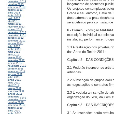
novembro 2013
lançamento de pequenas publica
outubro 2013
setembro 2013
Os projetos contemplados pelos
agosto 2013
Greca e seu entorno, Pátio de
julho 2013
junho 2013
área externa e a praia (trecho
maio 2013
abril 2013
será definido pela comissão de 
março 2013
fevereiro 2013
janeiro 2013
b - Prêmio Exposição MAMAM no 
dezembro 2012
exposição individual ou coletiv
novembro 2012
outubro 2012
instalação, performance, fotogra
setembro 2012
agosto 2012
julho 2012
1.3 A realização dos projetos 
junho 2012
das Artes do Recife 2011 .
maio 2012
abril 2012
março 2012
Capítulo 2 – DAS CONDIÇÕE
fevereiro 2012
janeiro 2012
novembro 2011
2.1 Poderão inscrever-se artis
outubro 2011
setembro 2011
artísticas.
agosto 2011
julho 2011
2.2 A inscrição de grupos e/ou 
junho 2011
maio 2011
as negociações e contratos fir
abril 2011
março 2011
fevereiro 2011
2.3 É vedada a inscrição de ar
janeiro 2011
organização do SPA, da Comissã
dezembro 2010
novembro 2010
outubro 2010
Capítulo 3 – DAS INSCRIÇÕE
setembro 2010
agosto 2010
julho 2010
3.1 As inscrições serão gratuit
junho 2010