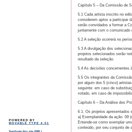
Capítulo 5 – Da Comissão de S
5.1 Cada artista inscrito no edi
considerem aptos a participar 
serão convidados a formar a C
juntamente com o comunicado d
5.2 A seleção ocorrerá no perío
5.3 A divulgação dos seleciona
projetos selecionados serão no
resultado da seleção.
5.4 As decisões concernentes à
5.5 Os integrantes da Comissão
por algum dos 5 (cinco) artista
seguinte: em caso de substitui
votado, em caso de impossibili
Capítulo 6 – Da Análise dos Pro
6.1. Os projetos apresentados 
a) Exemplaridade da ação: 09 (
POWERED BY
Entende-se como exemplar uma 
MOVABLE TYPE 4.01
conteúdo, por seu conjunto de at
Syndicate this site (XML)