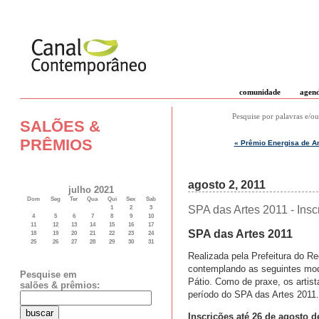
comunidade
agen
Pesquise por palavras e/ou
SALÕES &
PRÊMIOS
« Prêmio Energisa de Ar
agosto 2, 2011
julho 2021
Dom
Seg
Ter
Qua
Qui
Sex
Sab
SPA das Artes 2011 - Insc
1
2
3
4
5
6
7
8
9
10
11
12
13
14
15
16
17
SPA das Artes 2011
18
19
20
21
22
23
24
25
26
27
28
29
30
31
Realizada pela Prefeitura do Re
contemplando as seguintes mod
Pesquise em
Pátio. Como de praxe, os artist
salões & prêmios:
período do SPA das Artes 2011.
Inscrições até 26 de agosto d