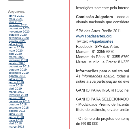
Inscrições somente pela internet
Arquivos:
junho 2021
Comissão Julgadora
– cada ar
maio 2021
visuais nacionais que considere
abril 2021
fevereiro 2021
dezembro 2020
SPA das Artes Recife 2011
novembro 2020
outubro 2020
www.spadasartes.org
setembro 2020
Twitter:
@spadasartes
agosto 2020
julho 2020
Facebook: SPA das Artes
junho 2020
maio 2020
Mamam: 81-3355.6870
abril 2020
Mamam do Pátio: 81-3355.676
março 2020
fevereiro 2020
Museu Murillo La Greca: 81-335
janeiro 2020
dezembro 2019
outubro 2019
Informações para o artista so
setembro 2019
As informações abaixo, todas de 
agosto 2019
julho 2019
sobre a sua participação no e
junho 2019
maio 2019
abril 2019
GANHO PARA INSCRITOS: ne
março 2019
fevereiro 2019
janeiro 2019
GANHO PARA SELECIONADO
dezembro 2018
- Modalidade Prêmio de Incentiv
outubro 2018
setembro 2018
título de estímulo, o valor unit
agosto 2018
julho 2018
junho 2018
- O número de projetos contemp
maio 2018
de R$ 60.000
abril 2018
março 2018