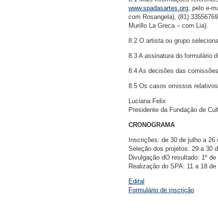
www.spadasartes.org
, pelo e-m
com Rosangela), (81) 3355676
Murillo La Greca – com Lia).
8.2 O artista ou grupo selecion
8.3 A assinatura do formulário 
8.4 As decisões das comissões 
8.5 Os casos omissos relativo
Luciana Felix
Presidente da Fundação de Cul
CRONOGRAMA
Inscrições: de 30 de julho a 26
Seleção dos projetos: 29 a 30 
Divulgação dO resultado: 1º de
Realização do SPA: 11 a 18 de
Edital
Formulário de inscrição