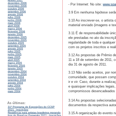
janeiro 2007
dezembro 2006
- Por Internet: No site:
www.spa
novembro 2006
outubro 2006
setembro 2006
3.9 Em nenhuma hipótese serão
agosto 2006
julho 2006
3.10 Ao inscrever-se, o artista
junho 2006
maio 2006
material enviado (imagens e tex
abril 2006
março 2006
fevereiro 2006
3.11 É de responsabilidade única
janeiro 2006
ele prestadas no ato da inscri
dezembro 2005
novembro 2005
regularidade de toda e qualquer
outubro 2005
setembro 2005
com os projetos inscritos e rea
agosto 2005
julho 2005
junho 2005
3.12 As propostas de Prêmio de
maio 2005
11 a 18 de setembro de 2011, 
abril 2005
março 2005
dia 31 de agosto de 2011.
fevereiro 2005
janeiro 2005
dezembro 2004
3.13 Não serão aceitos, por no
novembro 2004
comunidade, que possam compro
outubro 2004
setembro 2004
ir e vir. Caso, durante a realiz
agosto 2004
julho 2004
e quaisquer implicações legais,
junho 2004
compromissos desencadeados po
maio 2004
3.14 As propostas selecionadas
As últimas:
documentos da respectiva auto
31º Programa de Exposições do CCSP
2021 - Inscrições
3.15 A organização do evento n
Residência para artistas brasileiros morando
fora do Brasil na Gasworks 2021 - Inscrições