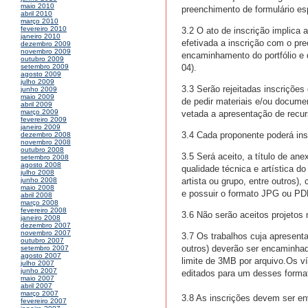
maio 2010
preenchimento de formulário es
abril 2010
março 2010
fevereiro 2010
3.2 O ato de inscrição implica
janeiro 2010
efetivada a inscrição com o pre
dezembro 2009
novembro 2009
encaminhamento do portfólio e
outubro 2009
04).
setembro 2009
agosto 2009
julho 2009
3.3 Serão rejeitadas inscriçõe
junho 2009
maio 2009
de pedir materiais e/ou docume
abril 2009
março 2009
vetada a apresentação de recu
fevereiro 2009
janeiro 2009
3.4 Cada proponente poderá ins
dezembro 2008
novembro 2008
outubro 2008
3.5 Será aceito, a título de ane
setembro 2008
agosto 2008
qualidade técnica e artística d
julho 2008
artista ou grupo, entre outros
junho 2008
maio 2008
e possuir o formato JPG ou PD
abril 2008
março 2008
fevereiro 2008
3.6 Não serão aceitos projetos
janeiro 2008
dezembro 2007
novembro 2007
3.7 Os trabalhos cuja apresenta
outubro 2007
outros) deverão ser encaminh
setembro 2007
agosto 2007
limite de 3MB por arquivo.Os 
julho 2007
junho 2007
editados para um desses forma
maio 2007
abril 2007
março 2007
3.8 As inscrições devem ser env
fevereiro 2007