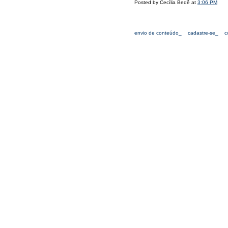
Posted by Cecília Bedê at
3:06 PM
envio de conteúdo_
cadastre-se_
c