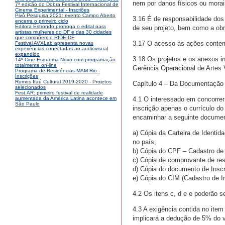
nem por danos físicos ou morai
7ª edição do Dobra Festival Internacional de
Cinema Experimental - Inscriões
Pivô Pesquisa 2021: evento Campo Aberto
3.16 É de responsabilidade dos 
encerra o primeiro ciclo
Editora Estrondo prorroga o edital para
de seu projeto, bem como a obr
artistas mulheres do DF e das 30 cidades
que compõem o RIDE-DF
3.17 O acesso às ações contemp
Festival AVXLab apresenta novas
experiências conectadas ao audiovisual
expandido
3.18 Os projetos e os anexos i
14º Cine Esquema Novo com programação
totalmente on-line
Gerência Operacional de Artes 
Programa de Residências MAM Rio -
Inscrições
Rumos Itaú Cultural 2019-2020 - Projetos
Capítulo 4 – Da Documentação
selecionados
Fest.AR: primeiro festival de realidade
4.1 O interessado em concorrer
aumentada da América Latina acontece em
São Paulo
inscrição apenas o currículo do
encaminhar a seguinte document
a) Cópia da Carteira de Identid
no país;
b) Cópia do CPF – Cadastro de
c) Cópia de comprovante de res
d) Cópia do documento de Ins
e) Cópia do CIM (Cadastro de In
4.2 Os itens c, d e e poderão s
4.3 A exigência contida no item
implicará a dedução de 5% do va