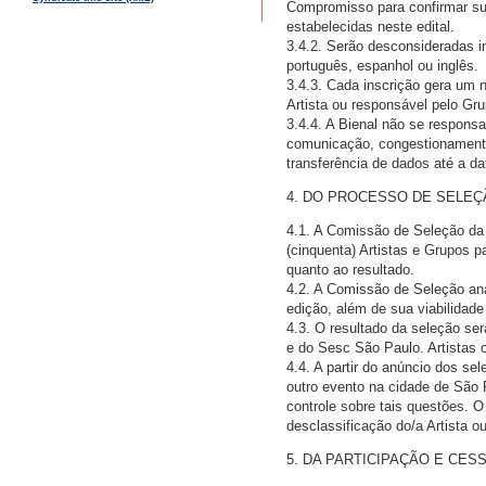
Compromisso para confirmar sua 
estabelecidas neste edital.
3.4.2. Serão desconsideradas 
português, espanhol ou inglês.
3.4.3. Cada inscrição gera um 
Artista ou responsável pelo Gr
3.4.4. A Bienal não se responsa
comunicação, congestionamento
transferência de dados até a dat
4. DO PROCESSO DE SELEÇ
4.1. A Comissão de Seleção da 
(cinquenta) Artistas e Grupos p
quanto ao resultado.
4.2. A Comissão de Seleção ana
edição, além de sua viabilidade
4.3. O resultado da seleção ser
e do Sesc São Paulo. Artistas 
4.4. A partir do anúncio dos se
outro evento na cidade de São P
controle sobre tais questões. 
desclassificação do/a Artista o
5. DA PARTICIPAÇÃO E CE