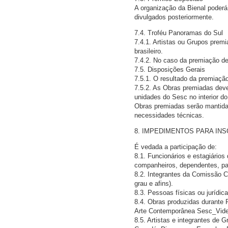
A organização da Bienal poderá
divulgados posteriormente.
7.4. Troféu Panoramas do Sul
7.4.1. Artistas ou Grupos prem
brasileiro.
7.4.2. No caso da premiação de
7.5. Disposições Gerais
7.5.1. O resultado da premiaçã
7.5.2. As Obras premiadas dever
unidades do Sesc no interior do
Obras premiadas serão mantida
necessidades técnicas.
8. IMPEDIMENTOS PARA IN
É vedada a participação de:
8.1. Funcionários e estagiário
companheiros, dependentes, pare
8.2. Integrantes da Comissão C
grau e afins).
8.3. Pessoas físicas ou jurídic
8.4. Obras produzidas durante 
Arte Contemporânea Sesc_Video
8.5. Artistas e integrantes de 