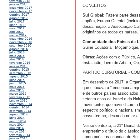
fevereiro 2018
janeiro 2018
CONCEITOS
dezembro 2017
novembro 2017
Sul Global
: Fazem parte dessa
outubro 2017
agosto 2017
Japão), Europa Oriental (inclui
julho 2017
junho 2017
dessa noção, a Associação Cult
maio 2017
originários de todos os países.
abril 2017
março 2017
dezembro 2016
Comunidade dos Países de L
novembro 2016
setembro 2016
Guiné Equatorial, Moçambique, 
agosto 2016
julho 2016
maio 2016
Obras
: Ações com o Público, A
abril 2016
Instalação, Livro de Artista, O
fevereiro 2016
janeiro 2016
outubro 2015
PARTIDO CURATORIAL - CO
setembro 2015
agosto 2015
julho 2015
Em dezembro de 2017, a Organ
junho 2015
maio 2015
que criticava a “tendência a reje
abril 2015
e de outros países associados
março 2015
fevereiro 2015
setenta anos de Israel e da Nak
janeiro 2015
movimentos que reivindicam a he
novembro 2014
outubro 2014
espectro político, o nacional
setembro 2014
agosto 2014
nosso tempo, deixando no ar a 
julho 2014
junho 2014
maio 2014
Nesse contexto, a 21ª Bienal 
abril 2014
empréstimo o título do clássic
março 2014
fevereiro 2014
como poéticas oriundas do Sul
janeiro 2014