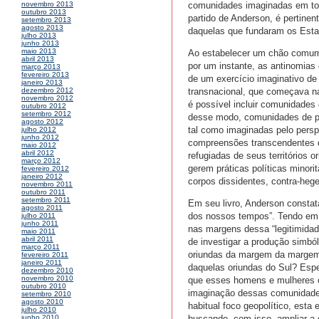
comunidades imaginadas em tor
novembro 2013
outubro 2013
partido de Anderson, é pertine
setembro 2013
agosto 2013
daquelas que fundaram os Esta
julho 2013
junho 2013
maio 2013
Ao estabelecer um chão comum a 
abril 2013
por um instante, as antinomia
março 2013
fevereiro 2013
de um exercício imaginativo d
janeiro 2013
transnacional, que começava na
dezembro 2012
novembro 2012
é possível incluir comunidade
outubro 2012
setembro 2012
desse modo, comunidades de po
agosto 2012
tal como imaginadas pelo persp
julho 2012
junho 2012
compreensões transcendentes da
maio 2012
abril 2012
refugiadas de seus territórios o
março 2012
gerem práticas políticas minori
fevereiro 2012
janeiro 2012
corpos dissidentes, contra-heg
novembro 2011
outubro 2011
setembro 2011
Em seu livro, Anderson constata
agosto 2011
dos nossos tempos”. Tendo em 
julho 2011
junho 2011
nas margens dessa “legitimidade
maio 2011
abril 2011
de investigar a produção simbó
março 2011
oriundas da margem da margem
fevereiro 2011
janeiro 2011
daquelas oriundas do Sul? Espe
dezembro 2010
novembro 2010
que esses homens e mulheres co
outubro 2010
imaginação dessas comunidade
setembro 2010
agosto 2010
habitual foco geopolítico, esta
julho 2010
buscando, com isso, ampliar a
junho 2010