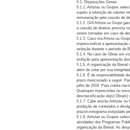
5.1. Disposições Gerais
5.1.1. Artistas ou Grupos selec
sujeito à retenção de valores re
remuneração pela cessão de dire
5.1.2. O/A Artista ou Grupo gar
a cessão de direitos prevista 
serem tomadas em caso de des
5.1.3. Caso o/a Artista ou Grupo
imprescindível a apresentação 
exibição durante o período da B
5.1.4. No caso de Obras em víd
exibição para apresentação dura
5.1.5. A organização da Bienal 
além de zelar por sua integrid
5.1.6. É de responsabilidade do
prazo mencionado a seguir. Para 
julho de 2019. Para coleta nacio
Quaisquer imprecisões no envio
desclassificação da(s) Obra(s) 
5.1.7. Cabe aos/às Artistas o
produção de conteúdos e divulg
prazo/cronograma estipulado p
5.1.8. Artistas ou Grupos sele
atividades dos Programas Públ
organização da Bienal. As desp