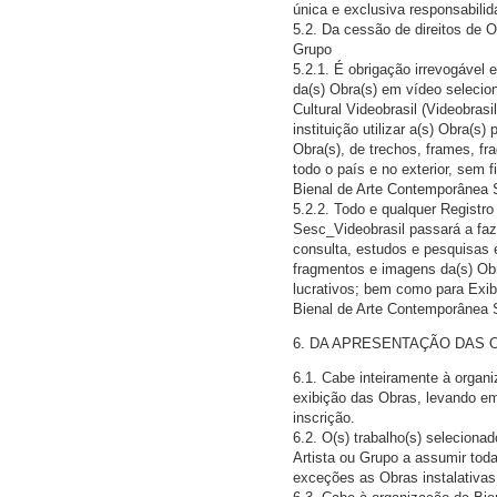
única e exclusiva responsabilid
5.2. Da cessão de direitos de O
Grupo
5.2.1. É obrigação irrevogável e
da(s) Obra(s) em vídeo selecio
Cultural Videobrasil (Videobrasi
instituição utilizar a(s) Obra(s
Obra(s), de trechos, frames, fr
todo o país e no exterior, sem 
Bienal de Arte Contemporânea S
5.2.2. Todo e qualquer Registro
Sesc_Videobrasil passará a faze
consulta, estudos e pesquisas e
fragmentos e imagens da(s) Obra
lucrativos; bem como para Exib
Bienal de Arte Contemporânea 
6. DA APRESENTAÇÃO DAS
6.1. Cabe inteiramente à organi
exibição das Obras, levando e
inscrição.
6.2. O(s) trabalho(s) selecion
Artista ou Grupo a assumir to
exceções as Obras instalativas