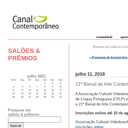
comunidade
agen
Pesquise por palavras e/ou
SALÕES &
PRÊMIOS
« Programa de Exposições
julho 11, 2018
julho 2021
Dom
Seg
Ter
Qua
Qui
Sex
Sab
21ª Bienal de Arte Conte
1
2
3
4
5
6
7
8
9
10
11
12
13
14
15
16
17
A Associação Cultural Videobra
18
19
20
21
22
23
24
25
26
27
28
29
30
31
de Língua Portuguesa (CPLP) e d
a 21ª Bienal de Arte Contempo
Pesquise em
Inscrições online até 10 de a
salões & prêmios:
Associação Cultural Videobrasil
Inscrições online