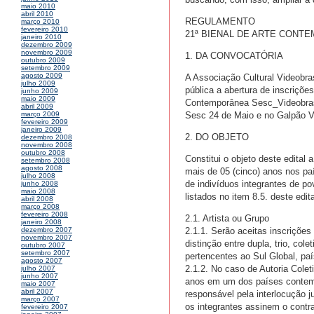
maio 2010
abril 2010
REGULAMENTO
março 2010
fevereiro 2010
21ª BIENAL DE ARTE CONT
janeiro 2010
dezembro 2009
novembro 2009
1. DA CONVOCATÓRIA
outubro 2009
setembro 2009
agosto 2009
A Associação Cultural Videobra
julho 2009
pública a abertura de inscriçõe
junho 2009
maio 2009
Contemporânea Sesc_Videobrasil
abril 2009
Sesc 24 de Maio e no Galpão VB
março 2009
fevereiro 2009
janeiro 2009
2. DO OBJETO
dezembro 2008
novembro 2008
outubro 2008
Constitui o objeto deste edital
setembro 2008
agosto 2008
mais de 05 (cinco) anos nos p
julho 2008
de indivíduos integrantes de po
junho 2008
maio 2008
listados no item 8.5. deste edita
abril 2008
março 2008
fevereiro 2008
2.1. Artista ou Grupo
janeiro 2008
2.1.1. Serão aceitas inscrições
dezembro 2007
novembro 2007
distinção entre dupla, trio, co
outubro 2007
setembro 2007
pertencentes ao Sul Global, pa
agosto 2007
2.1.2. No caso de Autoria Colet
julho 2007
junho 2007
anos em um dos países contempl
maio 2007
abril 2007
responsável pela interlocução j
março 2007
os integrantes assinem o contra
fevereiro 2007