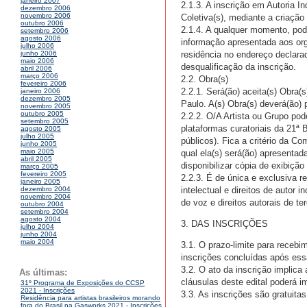
janeiro 2007
2.1.3. A inscrição em Autoria In
dezembro 2006
novembro 2006
Coletiva(s), mediante a criação 
outubro 2006
2.1.4. A qualquer momento, pode
setembro 2006
agosto 2006
informação apresentada aos or
julho 2006
residência no endereço declara
junho 2006
maio 2006
desqualificação da inscrição.
abril 2006
março 2006
2.2. Obra(s)
fevereiro 2006
2.2.1. Será(ão) aceita(s) Obra(
janeiro 2006
dezembro 2005
Paulo. A(s) Obra(s) deverá(ão)
novembro 2005
outubro 2005
2.2.2. O/A Artista ou Grupo po
setembro 2005
plataformas curatoriais da 21ª
agosto 2005
julho 2005
públicos). Fica a critério da 
junho 2005
maio 2005
qual ela(s) será(ão) apresentad
abril 2005
disponibilizar cópia de exibição
março 2005
fevereiro 2005
2.2.3. É de única e exclusiva re
janeiro 2005
intelectual e direitos de autor 
dezembro 2004
novembro 2004
de voz e direitos autorais de ter
outubro 2004
setembro 2004
agosto 2004
3. DAS INSCRIÇÕES
julho 2004
junho 2004
maio 2004
3.1. O prazo-limite para receb
inscrições concluídas após ess
3.2. O ato da inscrição implic
As últimas:
cláusulas deste edital poderá i
31º Programa de Exposições do CCSP
2021 - Inscrições
3.3. As inscrições são gratuita
Residência para artistas brasileiros morando
fora do Brasil na Gasworks 2021 - Inscrições