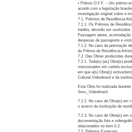
• Prêmio O.F.F. – Um prêmio em 
acordo com a legislação brasile
investigação original sobre a
7.1. Prêmios de Residência Artí
7.1.1. Os Prêmios de Residênci
inédita, deverão ser usufruídos
Passagem aérea, acomodação e 
despesas de passaporte e visto
7.1.2. No caso da premiação de
do Prêmio de Residência Artísti
7.2. Das Obras produzidas duran
7.2.1. Toda(s) (as) Obra(s) prod
mencionados em cartela exclusi
em que a(s) Obra(s) estiver(em
Cultural Videobrasil e da instit
Esta Obra foi realizada durant
Sesc_Videobrasil.
7.2.2. No caso de Obra(s) em ví
o acervo da instituição de resi
7.2.3. No caso de Obra(s) em o
documentação foto e videográfic
relacionados no item 5.2.
7.3. Prêmios Especiais