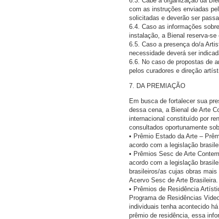
6.3. Cabe à organização da Bi
com as instruções enviadas pel
solicitadas e deverão ser pass
6.4. Caso as informações sobre
instalação, a Bienal reserva-se 
6.5. Caso a presença do/a Artis
necessidade deverá ser indica
6.6. No caso de propostas de a
pelos curadores e direção artís
7. DA PREMIAÇÃO
Em busca de fortalecer sua pres
dessa cena, a Bienal de Arte C
internacional constituído por r
consultados oportunamente sobr
• Prêmio Estado da Arte – Prêmi
acordo com a legislação brasile
• Prêmios Sesc de Arte Contemp
acordo com a legislação brasile
brasileiros/as cujas obras mai
Acervo Sesc de Arte Brasileira.
• Prêmios de Residência Artísti
Programa de Residências Videob
individuais tenha acontecido h
prêmio de residência, essa info