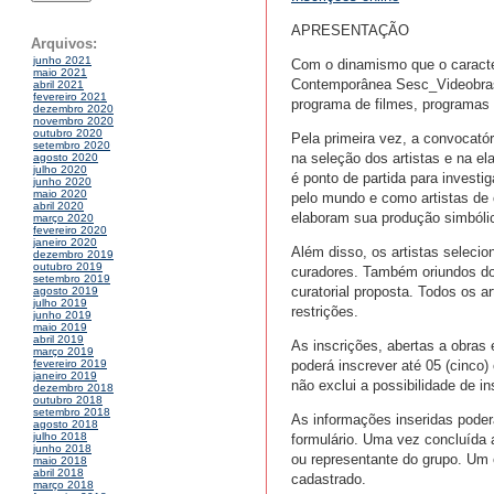
APRESENTAÇÃO
Arquivos:
junho 2021
Com o dinamismo que o caracte
maio 2021
Contemporânea Sesc_Videobrasil
abril 2021
fevereiro 2021
programa de filmes, programas 
dezembro 2020
novembro 2020
outubro 2020
Pela primeira vez, a convocatóri
setembro 2020
na seleção dos artistas e na e
agosto 2020
julho 2020
é ponto de partida para invest
junho 2020
maio 2020
pelo mundo e como artistas de
abril 2020
elaboram sua produção simbóli
março 2020
fevereiro 2020
janeiro 2020
Além disso, os artistas seleci
dezembro 2019
outubro 2019
curadores. Também oriundos do 
setembro 2019
curatorial proposta. Todos os a
agosto 2019
julho 2019
restrições.
junho 2019
maio 2019
abril 2019
As inscrições, abertas a obras 
março 2019
poderá inscrever até 05 (cinco)
fevereiro 2019
janeiro 2019
não exclui a possibilidade de in
dezembro 2018
outubro 2018
setembro 2018
As informações inseridas poder
agosto 2018
julho 2018
formulário. Uma vez concluída 
junho 2018
ou representante do grupo. Um 
maio 2018
abril 2018
cadastrado.
março 2018