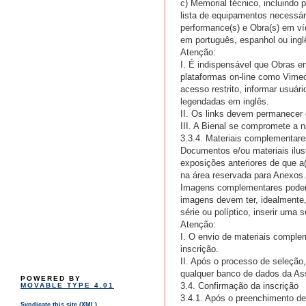
c) Memorial técnico, incluind
lista de equipamentos necessár
performance(s) e Obra(s) em ví
em português, espanhol ou ingl
Atenção:
I. É indispensável que Obras e
plataformas on-line como Vime
acesso restrito, informar usuár
legendadas em inglês.
II. Os links devem permanecer 
III. A Bienal se compromete a n
3.3.4. Materiais complementare
Documentos e/ou materiais ilust
exposições anteriores de que a
na área reservada para Anexos.
Imagens complementares podem
imagens devem ter, idealmente
série ou políptico, inserir uma
Atenção:
I. O envio de materiais comple
inscrição.
II. Após o processo de seleção
qualquer banco de dados da Ass
POWERED BY
3.4. Confirmação da inscrição
MOVABLE TYPE 4.01
3.4.1. Após o preenchimento de
Syndicate this site (XML)