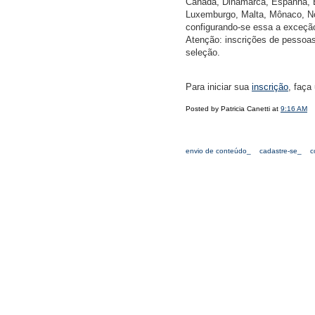
Canadá, Dinamarca, Espanha, Est
Luxemburgo, Malta, Mônaco, Nor
configurando-se essa a exceção
Atenção: inscrições de pessoas
seleção.
Para iniciar sua
inscrição
, faça
Posted by Patricia Canetti at
9:16 AM
envio de conteúdo_
cadastre-se_
c