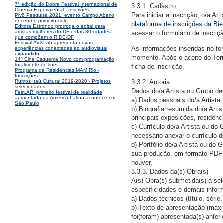
7ª edição do Dobra Festival Internacional de
3.3.1. Cadastro
Cinema Experimental - Inscriões
Para iniciar a inscrição, o/a A
Pivô Pesquisa 2021: evento Campo Aberto
encerra o primeiro ciclo
plataforma de inscrições da Bie
Editora Estrondo prorroga o edital para
artistas mulheres do DF e das 30 cidades
acessar o formulário de inscriç
que compõem o RIDE-DF
Festival AVXLab apresenta novas
As informações inseridas no fo
experiências conectadas ao audiovisual
expandido
momento. Após o aceite do Ter
14º Cine Esquema Novo com programação
totalmente on-line
ficha de inscrição.
Programa de Residências MAM Rio -
Inscrições
3.3.2. Autoria
Rumos Itaú Cultural 2019-2020 - Projetos
selecionados
Dados do/a Artista ou Grupo de
Fest.AR: primeiro festival de realidade
aumentada da América Latina acontece em
a) Dados pessoais do/a Artista
São Paulo
b) Biografia resumida do/a Arti
principais exposições, residênc
c) Currículo do/a Artista ou 
necessário anexar o currículo d
d) Portfólio do/a Artista ou do
sua produção, em formato PDF 
houver.
3.3.3. Dados da(s) Obra(s)
A(s) Obra(s) submetida(s) à s
especificidades e demais info
a) Dados técnicos (título, séri
b) Texto de apresentação (máxi
foi(foram) apresentada(s) anter