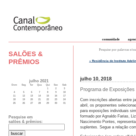
comunidade
agen
Pesquise por palavras e/ou
SALÕES &
PRÊMIOS
« Residência do Instituto Adel
julho 10, 2018
julho 2021
Dom
Seg
Ter
Qua
Qui
Sex
Sab
Programa de Exposições
1
2
3
4
5
6
7
8
9
10
11
12
13
14
15
16
17
Com inscrições abertas entre j
18
19
20
21
22
23
24
25
26
27
28
29
30
31
abril, os proponentes seleciona
para exposições individuais sim
formado por Agnaldo Farias, Li
Pesquise em
Nascimento Pontes, representan
salões & prêmios:
suplentes. Segue a relação com