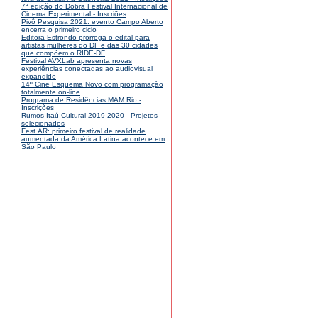
7ª edição do Dobra Festival Internacional de
Cinema Experimental - Inscriões
Pivô Pesquisa 2021: evento Campo Aberto
encerra o primeiro ciclo
Editora Estrondo prorroga o edital para
artistas mulheres do DF e das 30 cidades
que compõem o RIDE-DF
Festival AVXLab apresenta novas
experiências conectadas ao audiovisual
expandido
14º Cine Esquema Novo com programação
totalmente on-line
Programa de Residências MAM Rio -
Inscrições
Rumos Itaú Cultural 2019-2020 - Projetos
selecionados
Fest.AR: primeiro festival de realidade
aumentada da América Latina acontece em
São Paulo