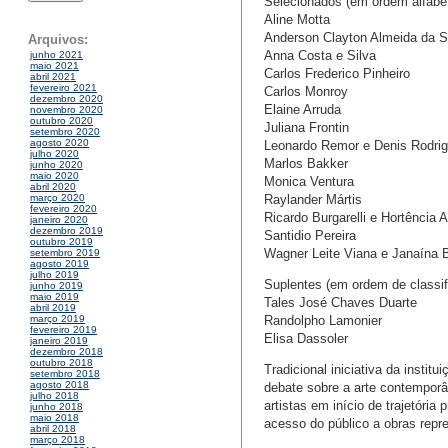
Selecionados (em ordem alfabét
Aline Motta
Anderson Clayton Almeida da Si
Arquivos:
Anna Costa e Silva
junho 2021
maio 2021
Carlos Frederico Pinheiro
abril 2021
fevereiro 2021
Carlos Monroy
dezembro 2020
Elaine Arruda
novembro 2020
outubro 2020
Juliana Frontin
setembro 2020
agosto 2020
Leonardo Remor e Denis Rodri
julho 2020
Marlos Bakker
junho 2020
maio 2020
Monica Ventura
abril 2020
Raylander Mártis
março 2020
fevereiro 2020
Ricardo Burgarelli e Hortência 
janeiro 2020
dezembro 2019
Santidio Pereira
outubro 2019
Wagner Leite Viana e Janaína 
setembro 2019
agosto 2019
julho 2019
Suplentes (em ordem de classif
junho 2019
maio 2019
Tales José Chaves Duarte
abril 2019
Randolpho Lamonier
março 2019
fevereiro 2019
Elisa Dassoler
janeiro 2019
dezembro 2018
outubro 2018
Tradicional iniciativa da insti
setembro 2018
agosto 2018
debate sobre a arte contempor
julho 2018
artistas em início de trajetória 
junho 2018
maio 2018
acesso do público a obras repre
abril 2018
março 2018