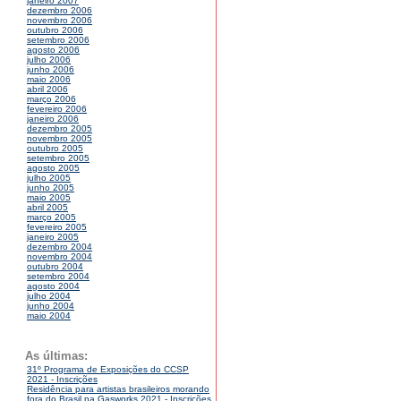
janeiro 2007
dezembro 2006
novembro 2006
outubro 2006
setembro 2006
agosto 2006
julho 2006
junho 2006
maio 2006
abril 2006
março 2006
fevereiro 2006
janeiro 2006
dezembro 2005
novembro 2005
outubro 2005
setembro 2005
agosto 2005
julho 2005
junho 2005
maio 2005
abril 2005
março 2005
fevereiro 2005
janeiro 2005
dezembro 2004
novembro 2004
outubro 2004
setembro 2004
agosto 2004
julho 2004
junho 2004
maio 2004
As últimas:
31º Programa de Exposições do CCSP
2021 - Inscrições
Residência para artistas brasileiros morando
fora do Brasil na Gasworks 2021 - Inscrições