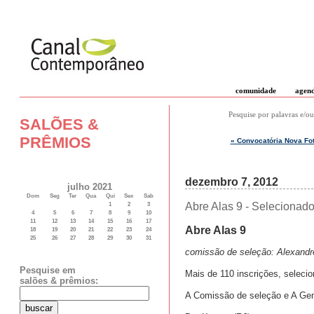
comunidade
agen
Pesquise por palavras e/ou
SALÕES &
PRÊMIOS
« Convocatória Nova Fot
dezembro 7, 2012
julho 2021
Dom
Seg
Ter
Qua
Qui
Sex
Sab
Abre Alas 9 - Selecionad
1
2
3
4
5
6
7
8
9
10
11
12
13
14
15
16
17
Abre Alas 9
18
19
20
21
22
23
24
25
26
27
28
29
30
31
comissão de seleção: Alexandr
Pesquise em
Mais de 110 inscrições, selecio
salões & prêmios:
A Comissão de seleção e A Gent