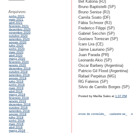
Bet Katona (RJ)
Bruno Baptistelli (SP)
Arquivos:
Bruno Senise (RJ)
junho 2021
Camila Soato (DF)
maio 2021
Fábia Schnoor (RJ)
abril 2021
fevereiro 2021
Frederico Filippi (SP)
dezembro 2020
novembro 2020
Gabriel Secchin (SP)
outubro 2020
Gustavo Torrezan (SP)
setembro 2020
agosto 2020
Ícaro Lira (CE)
julho 2020
Jaime Lauriano (SP)
junho 2020
maio 2020
Juan Parada (PR)
abril 2020
março 2020
Leonardo Akio (SP)
fevereiro 2020
Oscar Barbery (Argentina)
janeiro 2020
dezembro 2019
Patricio Gil Flood (Argentina)
outubro 2019
setembro 2019
Rafael Perpétuo (MG)
agosto 2019
RG Faleiros (SP)
julho 2019
junho 2019
Silvio de Camilis Borges (SP)
maio 2019
abril 2019
março 2019
Posted by Marília Sales at
1:37 PM
fevereiro 2019
janeiro 2019
dezembro 2018
outubro 2018
setembro 2018
envio de conteúdo_
cadastre-se_
c
agosto 2018
julho 2018
junho 2018
maio 2018
abril 2018
março 2018