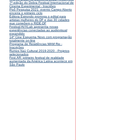
7ª edição do Dobra Festival Internacional de
Cinema Experimental - Inscriões
Pivô Pesquisa 2021: evento Campo Aberto
encerra o primeiro ciclo
Editora Estrondo prorroga o edital para
artistas mulheres do DF e das 30 cidades
que compõem o RIDE-DF
Festival AVXLab apresenta novas
experiências conectadas ao audiovisual
expandido
14º Cine Esquema Novo com programação
totalmente on-line
Programa de Residências MAM Rio -
Inscrições
Rumos Itaú Cultural 2019-2020 - Projetos
selecionados
Fest.AR: primeiro festival de realidade
aumentada da América Latina acontece em
São Paulo