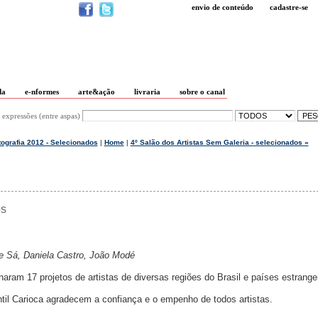
envio de conteúdo
cadastre-se
da
e-nformes
arte&ação
livraria
sobre o canal
 expressões (entre aspas)
ografia 2012 - Selecionados
|
Home
|
4º Salão dos Artistas Sem Galeria - selecionados »
os
e Sá, Daniela Castro, João Modé
naram 17 projetos de artistas de diversas regiões do Brasil e países estrange
il Carioca agradecem a confiança e o empenho de todos artistas.