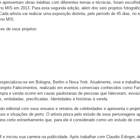
ue apresentam obras inéditas com diferentes temas e técnicas, foram escolhi
 no MIS em 2013. Para esta segunda edição, além dos seis projetos fotográfic
ada artista vai realizar uma exposição distinta, pelo período de 45 dias, no 
 no MIS.
ses de seus projetos:
 especializou-se em Bologna, Berlim e Nova York. Atualmente, vive e trabalh
 projeto Falecimentos, realizado em eventos comerciais conhecidos como Fam
pra e venda ocorre em casas paulistanas de pessoas que faleceram, esvaz
embaladas, precificadas. Identidades e histórias à venda.
o editorial com seus ensaios e retratos de celebridades e apresenta o projet
uos e situações de perto. O artista preza pelo estudo de seus personagens a
 gera certo estranhamento que, para ele é considerado como um estudo de conf
 iniciou sua carreira na publicidade. Após trabalhar com Claudio Edinger, d