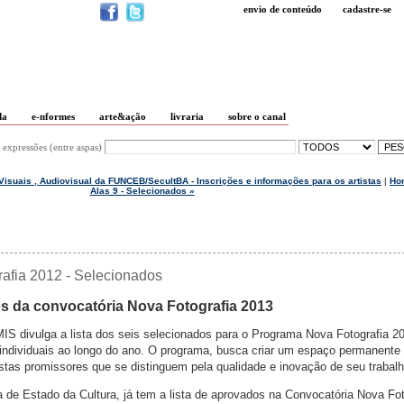
envio de conteúdo
cadastre-se
da
e-nformes
arte&ação
livraria
sobre o canal
 expressões (entre aspas)
s Visuais , Audiovisual da FUNCEB/SecultBA - Inscrições e informações para os artistas
|
Ho
Alas 9 - Selecionados »
afia 2012 - Selecionados
s da convocatória Nova Fotografia 2013
 MIS divulga a lista dos seis selecionados para o Programa Nova Fotografia 2
individuais ao longo do ano. O programa, busca criar um espaço permanente
istas promissores que se distinguem pela qualidade e inovação de seu trabalh
a de Estado da Cultura, já tem a lista de aprovados na Convocatória Nova Fot