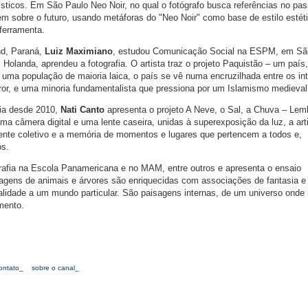
tísticos. Em São Paulo Neo Noir, no qual o fotógrafo busca referências no pa
em sobre o futuro, usando metáforas do "Neo Noir" como base de estilo estét
ferramenta.
nd, Paraná,
Luiz Maximiano
, estudou Comunicação Social na ESPM, em Sã
olanda, aprendeu a fotografia. O artista traz o projeto Paquistão – um país,
a uma população de maioria laica, o país se vê numa encruzilhada entre os in
ror, e uma minoria fundamentalista que pressiona por um Islamismo medieval
ria desde 2010,
Nati Canto
apresenta o projeto A Neve, o Sal, a Chuva – Le
ma câmera digital e uma lente caseira, unidas à superexposição da luz, a art
ciente coletivo e a memória de momentos e lugares que pertencem a todos e,
ós.
rafia na Escola Panamericana e no MAM, entre outros e apresenta o ensaio
agens de animais e árvores são enriquecidas com associações de fantasia e
lidade a um mundo particular. São paisagens internas, de um universo onde
mento.
ontato_
sobre o canal_