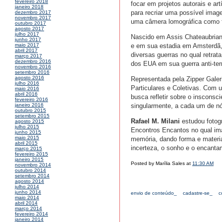
fevereiro 2018
focar em projetos autorais e ar
janeiro 2018
para recriar uma possível imag
dezembro 2017
novembro 2017
uma câmera lomográfica como 
outubro 2017
agosto 2017
julho 2017
Nascido em Assis Chateaubria
junho 2017
e em sua estadia em Amsterdã, H
maio 2017
abril 2017
diversas guerras no qual retrat
março 2017
dezembro 2016
dos EUA em sua guerra anti-ter
novembro 2016
setembro 2016
agosto 2016
Representada pela Zipper Gale
julho 2016
Particulares e Coletivas. Com u
maio 2016
abril 2016
busca refletir sobre o inscons
fevereiro 2016
singularmente, a cada um de n
janeiro 2016
outubro 2015
setembro 2015
Rafael M. Milani
estudou fotog
agosto 2015
julho 2015
Encontros Encantos no qual im
junho 2015
maio 2015
memória, dando forma e materia
abril 2015
incerteza, o sonho e o encanta
março 2015
fevereiro 2015
janeiro 2015
Posted by Marília Sales at
11:30 AM
novembro 2014
outubro 2014
setembro 2014
agosto 2014
julho 2014
junho 2014
envio de conteúdo_
cadastre-se_
c
maio 2014
abril 2014
março 2014
fevereiro 2014
janeiro 2014