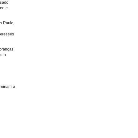
ssado
ico e
o Paulo,
teresses
.
mbranças
ista
 reinam a