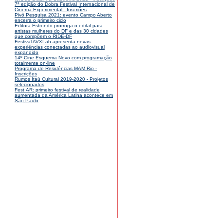
7ª edição do Dobra Festival Internacional de
Cinema Experimental - Inscriões
Pivô Pesquisa 2021: evento Campo Aberto
encerra o primeiro ciclo
Editora Estrondo prorroga o edital para
artistas mulheres do DF e das 30 cidades
que compõem o RIDE-DF
Festival AVXLab apresenta novas
experiências conectadas ao audiovisual
expandido
14º Cine Esquema Novo com programação
totalmente on-line
Programa de Residências MAM Rio -
Inscrições
Rumos Itaú Cultural 2019-2020 - Projetos
selecionados
Fest.AR: primeiro festival de realidade
aumentada da América Latina acontece em
São Paulo