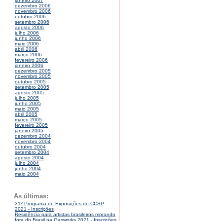
janeiro 2007
dezembro 2006
novembro 2006
outubro 2006
setembro 2006
agosto 2006
julho 2006
junho 2006
maio 2006
abril 2006
março 2006
fevereiro 2006
janeiro 2006
dezembro 2005
novembro 2005
outubro 2005
setembro 2005
agosto 2005
julho 2005
junho 2005
maio 2005
abril 2005
março 2005
fevereiro 2005
janeiro 2005
dezembro 2004
novembro 2004
outubro 2004
setembro 2004
agosto 2004
julho 2004
junho 2004
maio 2004
As últimas:
31º Programa de Exposições do CCSP
2021 - Inscrições
Residência para artistas brasileiros morando
fora do Brasil na Gasworks 2021 - Inscrições