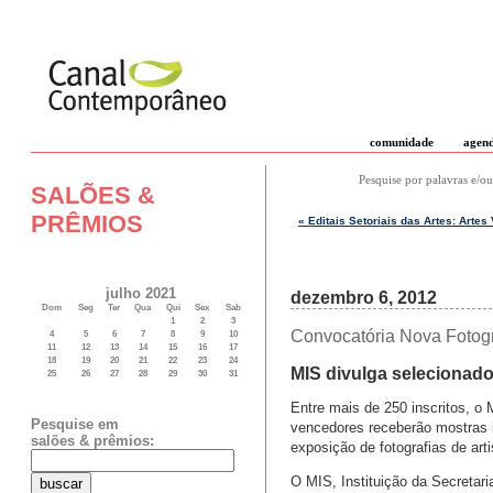
comunidade
agen
Pesquise por palavras e/ou
SALÕES &
PRÊMIOS
« Editais Setoriais das Artes: Arte
julho 2021
dezembro 6, 2012
Dom
Seg
Ter
Qua
Qui
Sex
Sab
1
2
3
Convocatória Nova Fotogr
4
5
6
7
8
9
10
11
12
13
14
15
16
17
18
19
20
21
22
23
24
MIS divulga selecionado
25
26
27
28
29
30
31
Entre mais de 250 inscritos, o
Pesquise em
vencedores receberão mostras 
salões & prêmios:
exposição de fotografias de art
O MIS, Instituição da Secretari