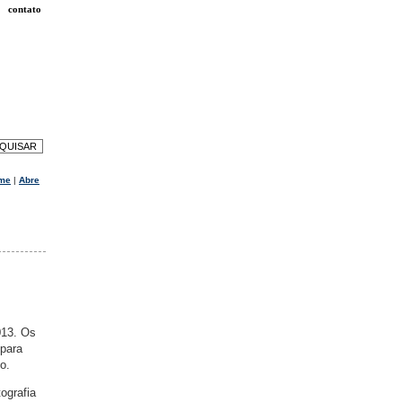
contato
me
|
Abre
013. Os
 para
o.
ografia