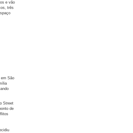
dos e vão
os, três
espaço
a em São
ília
iando
o Street
ponto de
litos
ecidiu