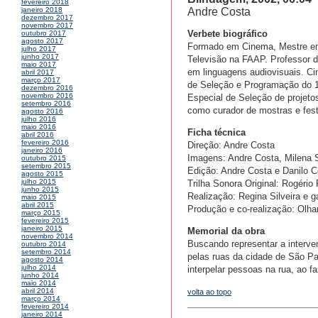
fevereiro 2018
Andre Costa
janeiro 2018
dezembro 2017
novembro 2017
Verbete biográfico
outubro 2017
agosto 2017
Formado em Cinema, Mestre em 
julho 2017
junho 2017
Televisão na FAAP. Professor 
maio 2017
em linguagens audiovisuais. Ci
abril 2017
março 2017
de Seleção e Programação do 16
dezembro 2016
novembro 2016
Especial de Seleção de projeto
setembro 2016
como curador de mostras e fest
agosto 2016
julho 2016
maio 2016
Ficha técnica
abril 2016
fevereiro 2016
Direção: Andre Costa
janeiro 2016
Imagens: Andre Costa, Milena Sz
outubro 2015
setembro 2015
Edição: Andre Costa e Danilo C
agosto 2015
julho 2015
Trilha Sonora Original: Rogério 
junho 2015
Realização: Regina Silveira e ga
maio 2015
abril 2015
Produção e co-realização: Olhar
março 2015
fevereiro 2015
janeiro 2015
Memorial da obra
novembro 2014
Buscando representar a interve
outubro 2014
setembro 2014
pelas ruas da cidade de São Pa
agosto 2014
julho 2014
interpelar pessoas na rua, ao f
junho 2014
maio 2014
abril 2014
volta ao topo
março 2014
fevereiro 2014
janeiro 2014