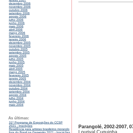
janeiro 2007
dezembro 2006
novembro 2006
outubro 2006
setembro 2006
agosto 2006
julho 2006
junho 2006
maio 2006
abril 2006
março 2006
fevereiro 2006
janeiro 2006
dezembro 2005
novembro 2005
outubro 2005
setembro 2005
agosto 2005
julho 2005
junho 2005
maio 2005
abril 2005
março 2005
fevereiro 2005
janeiro 2005
dezembro 2004
novembro 2004
outubro 2004
setembro 2004
agosto 2004
julho 2004
junho 2004
maio 2004
As últimas:
31º Programa de Exposições do CCSP
Parangolé, 2002-2007, 0
2021 - Inscrições
Residência para artistas brasileiros morando
Lourival Cuquinha
fora do Brasil na Gasworks 2021 - Inscrições