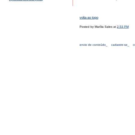
volta ao topo
Posted by Marília Sales at
2:53 PM
envio de conteúdo_
cadastre-se_
c