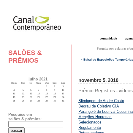
comunidade
agen
Pesquise por palavras e/ou
SALÕES &
PRÊMIOS
« Edital de Exposições Temporárias 
julho 2021
novembro 5, 2010
Dom
Seg
Ter
Qua
Qui
Sex
Sab
1
2
3
Prêmio Registros - vídeos
4
5
6
7
8
9
10
11
12
13
14
15
16
17
18
19
20
21
22
23
24
Blindagem de Andre Costa
25
26
27
28
29
30
31
Degrau de Coletivo GIA
Parangolé de Lourival Cuquinha
Pesquise em
Menções Honrosas
salões & prêmios:
Selecionados
Regulamento
Patrocinadores