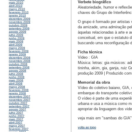
Verbete biográfico
maio 2010
abril 2010
Aleatoriedade, humor e reflexõe
março 2010
chaves do Grupo de Interferência
fevereiro 2010
janeiro 2010
dezembro 2009
O grupo é formado por artistas
novembro 2009
outubro 2009
da amizade, uma admiração pela
setembro 2009
àquelas relacionadas à arte e 
agosto 2009
julho 2009
conceitual, em que o estatuto 
junho 2009
maio 2009
buscando uma reconfiguração da 
abril 2009
março 2009
fevereiro 2009
Ficha técnica
janeiro 2009
Video : GIA
dezembro 2008
novembro 2008
Música: letras: gia músicos: adi
outubro 2008
tininha, akim, gia, ganja, ruiz
setembro 2008
agosto 2008
produção 2009 | Produzido com 
julho 2008
junho 2008
maio 2008
Memorial da obra
abril 2008
março 2008
Vídeo do coletivo baiano, GIA,
fevereiro 2008
embarque do transporte coletiv
janeiro 2008
dezembro 2007
O vídeo é parte de uma experiên
novembro 2007
urbana e usa a música como ma
outubro 2007
setembro 2007
apropriar da linguagem dos vide
agosto 2007
julho 2007
junho 2007
veja mais em "sambas do GIA"
maio 2007
abril 2007
março 2007
volta ao topo
fevereiro 2007