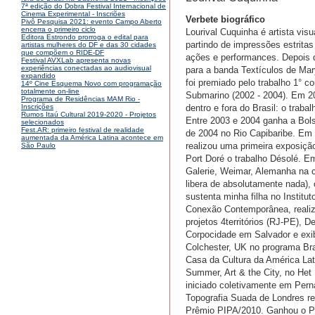
7ª edição do Dobra Festival Internacional de
Cinema Experimental - Inscriões
Verbete biográfico
Pivô Pesquisa 2021: evento Campo Aberto
encerra o primeiro ciclo
Lourival Cuquinha é artista vis
Editora Estrondo prorroga o edital para
partindo de impressões estrita
artistas mulheres do DF e das 30 cidades
que compõem o RIDE-DF
ações e performances. Depois d
Festival AVXLab apresenta novas
experiências conectadas ao audiovisual
para a banda Textículos de Mar
expandido
foi premiado pelo trabalho 1° c
14º Cine Esquema Novo com programação
totalmente on-line
Submarino (2002 - 2004). Em 20
Programa de Residências MAM Rio -
dentro e fora do Brasil: o trab
Inscrições
Rumos Itaú Cultural 2019-2020 - Projetos
Entre 2003 e 2004 ganha a Bol
selecionados
Fest.AR: primeiro festival de realidade
de 2004 no Rio Capibaribe. Em 
aumentada da América Latina acontece em
realizou uma primeira exposição
São Paulo
Port Doré o trabalho Désolé. Em
Galerie, Weimar, Alemanha na co
libera de absolutamente nada),
sustenta minha filha no Institu
Conexão Contemporânea, realizo
projetos 4territórios (RJ-PE), 
Corpocidade em Salvador e exib
Colchester, UK no programa Bra
Casa da Cultura da América Lat
Summer, Art & the City, no He
iniciado coletivamente em Pern
Topografia Suada de Londres real
Prêmio PIPA/2010. Ganhou o Prê