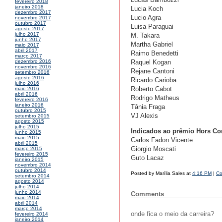
fevereiro 2018
janeiro 2018
Lucia Koch
dezembro 2017
Lucio Agra
novembro 2017
outubro 2017
Luisa Paraguai
agosto 2017
julho 2017
M. Takara
junho 2017
Martha Gabriel
maio 2017
abril 2017
Raimo Benedetti
março 2017
Raquel Kogan
dezembro 2016
novembro 2016
Rejane Cantoni
setembro 2016
agosto 2016
Ricardo Carioba
julho 2016
Roberto Cabot
maio 2016
abril 2016
Rodrigo Matheus
fevereiro 2016
janeiro 2016
Tânia Fraga
outubro 2015
VJ Alexis
setembro 2015
agosto 2015
julho 2015
Indicados ao prêmio Hors Co
junho 2015
maio 2015
Carlos Fadon Vicente
abril 2015
Giorgio Moscati
março 2015
fevereiro 2015
Guto Lacaz
janeiro 2015
novembro 2014
outubro 2014
Posted by Marília Sales at
4:16 PM
|
Co
setembro 2014
agosto 2014
julho 2014
junho 2014
Comments
maio 2014
abril 2014
março 2014
onde fica o meio da carreira?
fevereiro 2014
janeiro 2014