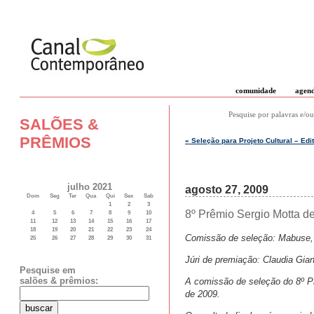
comunidade
agen
Pesquise por palavras e/ou
SALÕES &
PRÊMIOS
« Seleção para Projeto Cultural – E
julho 2021
agosto 27, 2009
Dom
Seg
Ter
Qua
Qui
Sex
Sab
1
2
3
8º Prêmio Sergio Motta de
4
5
6
7
8
9
10
11
12
13
14
15
16
17
18
19
20
21
22
23
24
Comissão de seleção: Mabuse,
25
26
27
28
29
30
31
Júri de premiação: Claudia Gia
Pesquise em
salões & prêmios:
A comissão de seleção do 8º Pr
de 2009.