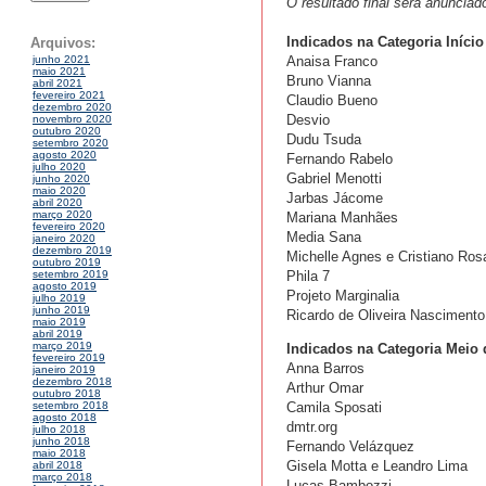
O resultado final será anuncia
Indicados na Categoria Início
Arquivos:
Anaisa Franco
junho 2021
maio 2021
Bruno Vianna
abril 2021
fevereiro 2021
Claudio Bueno
dezembro 2020
Desvio
novembro 2020
outubro 2020
Dudu Tsuda
setembro 2020
agosto 2020
Fernando Rabelo
julho 2020
Gabriel Menotti
junho 2020
maio 2020
Jarbas Jácome
abril 2020
março 2020
Mariana Manhães
fevereiro 2020
Media Sana
janeiro 2020
dezembro 2019
Michelle Agnes e Cristiano Ros
outubro 2019
Phila 7
setembro 2019
agosto 2019
Projeto Marginalia
julho 2019
junho 2019
Ricardo de Oliveira Nascimento
maio 2019
abril 2019
março 2019
Indicados na Categoria Meio d
fevereiro 2019
Anna Barros
janeiro 2019
dezembro 2018
Arthur Omar
outubro 2018
Camila Sposati
setembro 2018
agosto 2018
dmtr.org
julho 2018
junho 2018
Fernando Velázquez
maio 2018
Gisela Motta e Leandro Lima
abril 2018
março 2018
Lucas Bambozzi