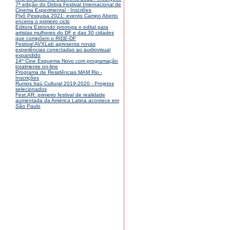
7ª edição do Dobra Festival Internacional de
Cinema Experimental - Inscriões
Pivô Pesquisa 2021: evento Campo Aberto
encerra o primeiro ciclo
Editora Estrondo prorroga o edital para
artistas mulheres do DF e das 30 cidades
que compõem o RIDE-DF
Festival AVXLab apresenta novas
experiências conectadas ao audiovisual
expandido
14º Cine Esquema Novo com programação
totalmente on-line
Programa de Residências MAM Rio -
Inscrições
Rumos Itaú Cultural 2019-2020 - Projetos
selecionados
Fest.AR: primeiro festival de realidade
aumentada da América Latina acontece em
São Paulo