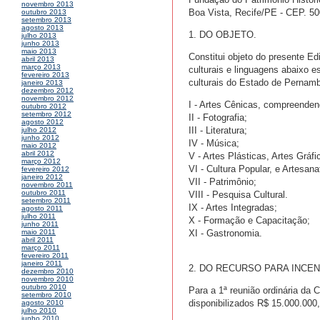
novembro 2013
Boa Vista, Recife/PE - CEP. 50
outubro 2013
setembro 2013
agosto 2013
1. DO OBJETO.
julho 2013
junho 2013
maio 2013
Constitui objeto do presente Ed
abril 2013
março 2013
culturais e linguagens abaixo e
fevereiro 2013
culturais do Estado de Pernam
janeiro 2013
dezembro 2012
novembro 2012
I - Artes Cênicas, compreendend
outubro 2012
setembro 2012
II - Fotografia;
agosto 2012
III - Literatura;
julho 2012
junho 2012
IV - Música;
maio 2012
abril 2012
V - Artes Plásticas, Artes Gráf
março 2012
VI - Cultura Popular, e Artesana
fevereiro 2012
janeiro 2012
VII - Patrimônio;
novembro 2011
outubro 2011
VIII - Pesquisa Cultural.
setembro 2011
IX - Artes Integradas;
agosto 2011
julho 2011
X - Formação e Capacitação;
junho 2011
XI - Gastronomia.
maio 2011
abril 2011
março 2011
fevereiro 2011
janeiro 2011
2. DO RECURSO PARA INCEN
dezembro 2010
novembro 2010
outubro 2010
Para a 1ª reunião ordinária d
setembro 2010
disponibilizados R$ 15.000.000,
agosto 2010
julho 2010
junho 2010