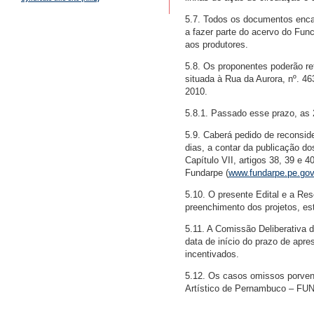
5.7. Todos os documentos encam
a fazer parte do acervo do Fun
aos produtores.
5.8. Os proponentes poderão ret
situada à Rua da Aurora, nº. 46
2010.
5.8.1. Passado esse prazo, as 2
5.9. Caberá pedido de reconsid
dias, a contar da publicação 
Capítulo VII, artigos 38, 39 e 
Fundarpe (
www.fundarpe.pe.gov
5.10. O presente Edital e a R
preenchimento dos projetos, e
5.11. A Comissão Deliberativa 
data de início do prazo de apre
incentivados.
5.12. Os casos omissos porvent
Artístico de Pernambuco – F