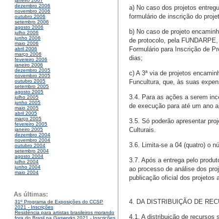
janeiro 2007
dezembro 2006
a) No caso dos projetos entreg
novembro 2006
formulário de inscrição do proje
outubro 2006
setembro 2006
agosto 2006
b) No caso de projeto encaminh
julho 2006
junho 2006
de protocolo, pela FUNDARPE, p
maio 2006
Formulário para Inscrição de Pr
abril 2006
março 2006
dias;
fevereiro 2006
janeiro 2006
dezembro 2005
c) A 3ª via de projetos encamin
novembro 2005
Funcultura, que, às suas expen
outubro 2005
setembro 2005
agosto 2005
3.4. Para as ações a serem inc
julho 2005
junho 2005
de execução para até um ano ap
maio 2005
abril 2005
março 2005
3.5. Só poderão apresentar proj
fevereiro 2005
Culturais.
janeiro 2005
dezembro 2004
novembro 2004
3.6. Limita-se a 04 (quatro) o
outubro 2004
setembro 2004
agosto 2004
3.7. Após a entrega pelo produt
julho 2004
junho 2004
ao processo de análise dos proj
maio 2004
publicação oficial dos projetos
As últimas:
4. DA DISTRIBUIÇÃO DE RE
31º Programa de Exposições do CCSP
2021 - Inscrições
Residência para artistas brasileiros morando
4.1. A distribuição de recursos 
fora do Brasil na Gasworks 2021 - Inscrições