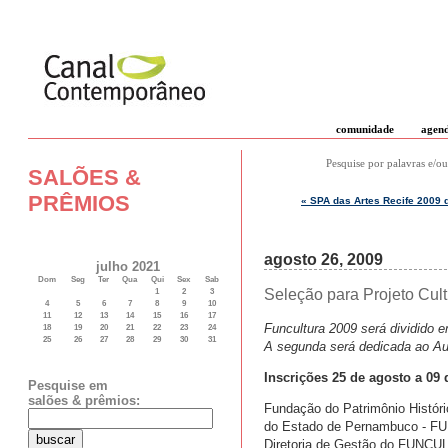
comunidade
agen
Pesquise por palavras e/ou
SALÕES &
PRÊMIOS
« SPA das Artes Recife 2009 
agosto 26, 2009
julho 2021
Dom
Seg
Ter
Qua
Qui
Sex
Sab
Seleção para Projeto Cul
1
2
3
4
5
6
7
8
9
10
11
12
13
14
15
16
17
Funcultura 2009 será dividido 
18
19
20
21
22
23
24
25
26
27
28
29
30
31
A segunda será dedicada ao Aud
Inscrições 25 de agosto a 09
Pesquise em
salões & prêmios:
Fundação do Patrimônio Históric
do Estado de Pernambuco - 
Diretoria de Gestão do FUNC