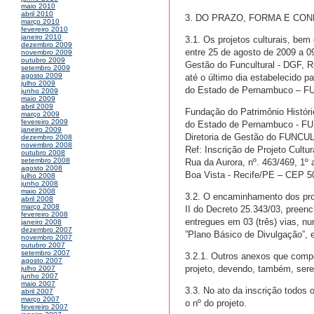
maio 2010
abril 2010
3. DO PRAZO, FORMA E CON
março 2010
fevereiro 2010
janeiro 2010
3.1. Os projetos culturais, be
dezembro 2009
entre 25 de agosto de 2009 a 0
novembro 2009
outubro 2009
Gestão do Funcultural - DGF, Ru
setembro 2009
agosto 2009
até o último dia estabelecido pa
julho 2009
do Estado de Pernambuco – F
junho 2009
maio 2009
abril 2009
Fundação do Patrimônio Históric
março 2009
fevereiro 2009
do Estado de Pernambuco - 
janeiro 2009
Diretoria de Gestão do FUNC
dezembro 2008
novembro 2008
Ref: Inscrição de Projeto Cultu
outubro 2008
setembro 2008
Rua da Aurora, nº. 463/469, 1º 
agosto 2008
Boa Vista - Recife/PE – CEP 5
julho 2008
junho 2008
maio 2008
3.2. O encaminhamento dos pro
abril 2008
março 2008
II do Decreto 25.343/03, preenc
fevereiro 2008
entregues em 03 (três) vias, n
janeiro 2008
dezembro 2007
”Plano Básico de Divulgação”, 
novembro 2007
outubro 2007
setembro 2007
3.2.1. Outros anexos que compor
agosto 2007
projeto, devendo, também, sere
julho 2007
junho 2007
maio 2007
3.3. No ato da inscrição todos 
abril 2007
março 2007
o nº do projeto.
fevereiro 2007