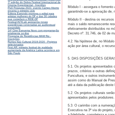
7ª edição do Dobra Festival Internacional de
Cinema Experimental - Inscriões
Módulo I - assegura o fomento a
Pivô Pesquisa 2021: evento Campo Aberto
encerra o primeiro ciclo
garantindo-se a aprovação de, n
Editora Estrondo prorroga o edital para
artistas mulheres do DF e das 30 cidades
Módulo II - destina os recursos
que compõem o RIDE-DF
Festival AVXLab apresenta novas
mais o saldo remanescente resul
experiências conectadas ao audiovisual
expandido
efetivamente distribuídos no mód
14º Cine Esquema Novo com programação
Decreto nº. 31.746, de 02 de m
totalmente on-line
Programa de Residências MAM Rio -
Inscrições
4.2. Na hipótese de, no Módulo 
Rumos Itaú Cultural 2019-2020 - Projetos
selecionados
ação por área cultural, o recur
Fest.AR: primeiro festival de realidade
aumentada da América Latina acontece em
São Paulo
5. DAS DISPOSIÇÕES GERAI
5.1. Os projetos apresentados 
prazos, critérios e outras def
Funcultura, e outros instrume
assim como do Manual de Prest
até a data da publicação deste 
5.2. Os projetos culturais ser
apresentados pelos produtores.
5.3. O carimbo com a numeração 
Executiva na 3ª via do projeto,
a fidelidade, completeza e con