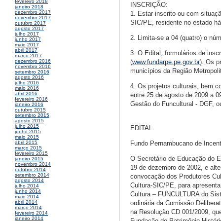
fevereiro 2018
INSCRIÇÃO:
janeiro 2018
dezembro 2017
1. Estar inscrito ou com situaç
novembro 2017
SIC/PE, residente no estado h
outubro 2017
agosto 2017
julho 2017
2. Limita-se a 04 (quatro) o n
junho 2017
maio 2017
abril 2017
3. O Edital, formulários de ins
março 2017
(
www.fundarpe.pe.gov.br
). Os p
dezembro 2016
novembro 2016
municípios da Região Metropol
setembro 2016
agosto 2016
julho 2016
4. Os projetos culturais, bem 
maio 2016
abril 2016
entre 25 de agosto de 2009 a 0
fevereiro 2016
Gestão do Funcultural - DGF, ou
janeiro 2016
outubro 2015
setembro 2015
agosto 2015
julho 2015
EDITAL
junho 2015
maio 2015
Fundo Pernambucano de Incen
abril 2015
março 2015
fevereiro 2015
O Secretário de Educação do Es
janeiro 2015
novembro 2014
19 de dezembro de 2002, e alte
outubro 2014
setembro 2014
convocação dos Produtores Cult
agosto 2014
Cultura-SIC/PE, para apresenta
julho 2014
junho 2014
Cultura – FUNCULTURA do Sistem
maio 2014
ordinária da Comissão Deliberat
abril 2014
março 2014
na Resolução CD 001/2009, que 
fevereiro 2014
janeiro 2014
Fundação do Patrimônio Históric