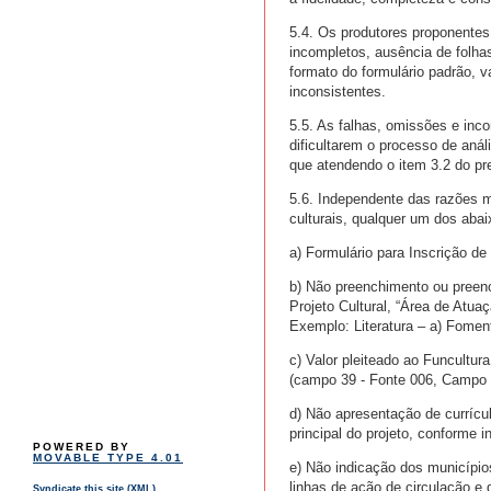
5.4. Os produtores proponentes
incompletos, ausência de folha
formato do formulário padrão, 
inconsistentes.
5.5. As falhas, omissões e inc
dificultarem o processo de aná
que atendendo o item 3.2 do pre
5.6. Independente das razões m
culturais, qualquer um dos aba
a) Formulário para Inscrição de
b) Não preenchimento ou preen
Projeto Cultural, “Área de Atua
Exemplo: Literatura – a) Foment
c) Valor pleiteado ao Funcultur
(campo 39 - Fonte 006, Campo 
d) Não apresentação de currícul
principal do projeto, conforme 
POWERED BY
MOVABLE TYPE 4.01
e) Não indicação dos município
linhas de ação de circulação e 
Syndicate this site (XML)