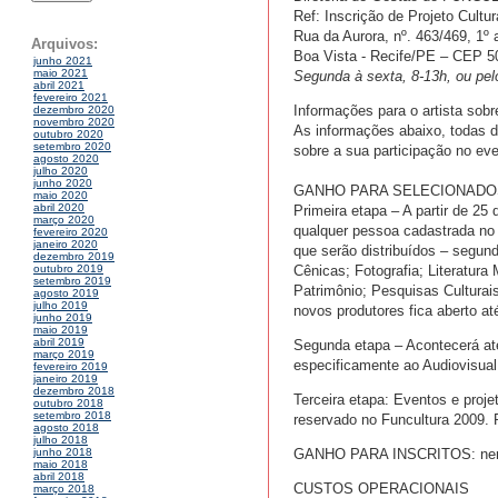
Ref: Inscrição de Projeto Cultu
Rua da Aurora, nº. 463/469, 1º 
Arquivos:
Boa Vista - Recife/PE – CEP 5
junho 2021
maio 2021
Segunda à sexta, 8-13h, ou pelo
abril 2021
fevereiro 2021
Informações para o artista sobr
dezembro 2020
novembro 2020
As informações abaixo, todas de 
outubro 2020
setembro 2020
sobre a sua participação no e
agosto 2020
julho 2020
junho 2020
GANHO PARA SELECIONADO
maio 2020
abril 2020
Primeira etapa – A partir de 25
março 2020
qualquer pessoa cadastrada no
fevereiro 2020
janeiro 2020
que serão distribuídos – segund
dezembro 2019
Cênicas; Fotografia; Literatura
outubro 2019
setembro 2019
Patrimônio; Pesquisas Cultura
agosto 2019
julho 2019
novos produtores fica aberto a
junho 2019
maio 2019
abril 2019
Segunda etapa – Acontecerá até
março 2019
especificamente ao Audiovisual
fevereiro 2019
janeiro 2019
dezembro 2018
Terceira etapa: Eventos e proj
outubro 2018
setembro 2018
reservado no Funcultura 2009. 
agosto 2018
julho 2018
GANHO PARA INSCRITOS: ne
junho 2018
maio 2018
abril 2018
CUSTOS OPERACIONAIS
março 2018