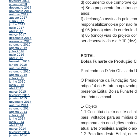
fevereiro 2018
d) documento que comprove que
janeiro 2018
e) Se o proponente for estrange
dezembro 2017
novembro 2017
anos;
outubro 2017
agosto 2017
f) declaração assinada pelo con
julho 2017
responsabilizando-se por não feri
junho 2017
maio 2017
g) 05 (cinco) vias do currículo 
abril 2017
março 2017
h) 05 (cinco) vias do projeto co
dezembro 2016
ser desenvolvida e até 10 (dez)
novembro 2016
setembro 2016
agosto 2016
julho 2016
maio 2016
EDITAL
abril 2016
Bolsa Funarte de Produção Crí
fevereiro 2016
janeiro 2016
outubro 2015
Publicado no Diário Oficial da 
setembro 2015
agosto 2015
julho 2015
O Presidente da Fundação Nacio
junho 2015
maio 2015
artigo 14 do Estatuto aprovado 
abril 2015
presente Edital Bolsa Funarte d
março 2015
fevereiro 2015
território nacional.
janeiro 2015
novembro 2014
outubro 2014
1- Objeto
setembro 2014
1.1 Constitui objeto deste edit
agosto 2014
julho 2014
país, voltados para as mídias di
junho 2014
maio 2014
programa cria condições materi
abril 2014
atual arte brasileira amplie o a
março 2014
fevereiro 2014
1.2 Para fins deste Edital, ent
janeiro 2014