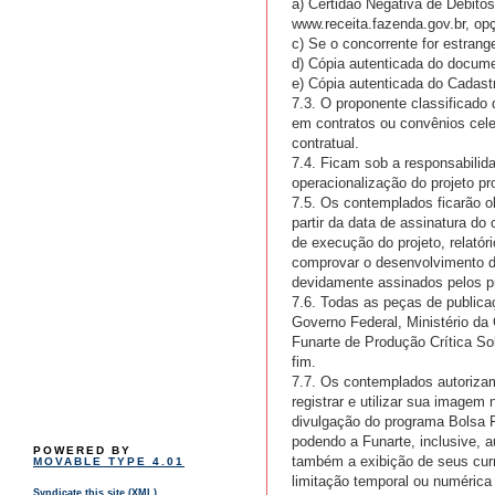
a) Certidão Negativa de Débitos
www.receita.fazenda.gov.br, opç
c) Se o concorrente for estrang
d) Cópia autenticada do docume
e) Cópia autenticada do Cadast
7.3. O proponente classificado 
em contratos ou convênios celeb
contratual.
7.4. Ficam sob a responsabilid
operacionalização do projeto pr
7.5. Os contemplados ficarão o
partir da data de assinatura d
de execução do projeto, relatóri
comprovar o desenvolvimento do
devidamente assinados pelos p
7.6. Todas as peças de publica
Governo Federal, Ministério da
Funarte de Produção Crítica Sob
fim.
7.7. Os contemplados autoriza
registrar e utilizar sua imagem
divulgação do programa Bolsa F
podendo a Funarte, inclusive, a
POWERED BY
também a exibição de seus currí
MOVABLE TYPE 4.01
limitação temporal ou numérica
Syndicate this site (XML)