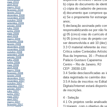
maio 2010
b) cópia do documento de iden
abril 2010
março 2010
c) cópia do cadastro de pessoa
fevereiro 2010
d) documento que comprove que
janeiro 2010
dezembro 2009
e) Se o proponente for estrange
novembro 2009
outubro 2009
anos;
setembro 2009
f) declaração assinada pelo con
agosto 2009
julho 2009
responsabilizando-se por não feri
junho 2009
maio 2009
g) 05 (cinco) vias do currículo 
abril 2009
h) 05 (cinco) vias do projeto co
março 2009
fevereiro 2009
ser desenvolvida e até 10 (dez)
janeiro 2009
3.3 O material referente às in
dezembro 2008
novembro 2008
Crítica sobre Conteúdos Artísti
outubro 2008
setembro 2008
Rua da Imprensa, 16 – Protoco
agosto 2008
Palácio Gustavo Capanema
julho 2008
junho 2008
Centro – Rio de Janeiro, RJ
maio 2008
abril 2008
CEP: 20030-120
março 2008
3.4 Serão desclassificadas as i
fevereiro 2008
janeiro 2008
data registrada no carimbo dos 
dezembro 2007
novembro 2007
3.5 A lista de inscritos no Edi
outubro 2007
Digitais/Internet estará disponí
setembro 2007
agosto 2007
de inscrições.
julho 2007
junho 2007
maio 2007
4 - Seleção
abril 2007
4.1 Os projetos serão analisado
março 2007
fevereiro 2007
1) triagem, com o objetivo de v