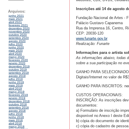
Inscrições até 14 de agosto d
Arquivos:
junho 2021
Fundação Nacional de Artes -
maio 2021
abril 2021
Palácio Gustavo Capanema
fevereiro 2021
Rua da Imprensa 16, Centro, Ri
dezembro 2020
novembro 2020
CEP: 20030-120
outubro 2020
www.funarte.gov.br
setembro 2020
agosto 2020
Realização: Funarte
julho 2020
junho 2020
maio 2020
Informações para o artista so
abril 2020
março 2020
As informações abaixo, todas de 
fevereiro 2020
sobre a sua participação no e
janeiro 2020
dezembro 2019
outubro 2019
GANHO PARA SELECIONADOS: 5 B
setembro 2019
agosto 2019
Digitais/Internet no valor de R
julho 2019
junho 2019
GANHO PARA INSCRITOS: ne
maio 2019
abril 2019
março 2019
CUSTOS OPERACIONAIS:
fevereiro 2019
janeiro 2019
INSCRIÇÃO: As inscrições deve
dezembro 2018
outubro 2018
documentos:
setembro 2018
a) Formulário de inscrição imp
agosto 2018
julho 2018
disponível no Anexo I deste Edit
junho 2018
b) cópia do documento de iden
maio 2018
abril 2018
c) cópia do cadastro de pessoa
março 2018