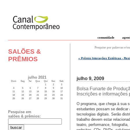
comunidade
agen
Pesquise por palavras e/ou
SALÕES &
PRÊMIOS
« Prêmio Interações Estéticas - Res
julho 2021
julho 9, 2009
Dom
Seg
Ter
Qua
Qui
Sex
Sab
1
2
3
Bolsa Funarte de Produção 
4
5
6
7
8
9
10
11
12
13
14
15
16
17
Inscrições e informações p
18
19
20
21
22
23
24
25
26
27
28
29
30
31
O programa, que chega à sua se
estudantes possam se dedicar à
Pesquise em
tecnologias digitais. Serão dis
salões & prêmios:
trabalho devem estar relacionad
teatro, performance, fotografia
websites, CDs, DVDs, celulares,