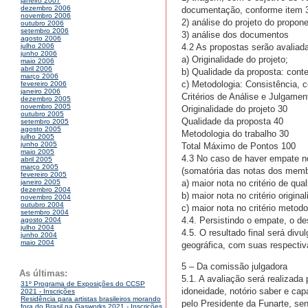
janeiro 2007
dezembro 2006
documentação, conforme item 3
novembro 2006
2) análise do projeto do propo
outubro 2006
setembro 2006
3) análise dos documentos
agosto 2006
4.2 As propostas serão avaliad
julho 2006
junho 2006
a) Originalidade do projeto;
maio 2006
abril 2006
b) Qualidade da proposta: conte
março 2006
c) Metodologia: Consistência, 
fevereiro 2006
janeiro 2006
Critérios de Análise e Julgam
dezembro 2005
novembro 2005
Originalidade do projeto 30
outubro 2005
Qualidade da proposta 40
setembro 2005
agosto 2005
Metodologia do trabalho 30
julho 2005
junho 2005
Total Máximo de Pontos 100
maio 2005
4.3 No caso de haver empate no
abril 2005
março 2005
(somatória das notas dos membr
fevereiro 2005
a) maior nota no critério de qua
janeiro 2005
dezembro 2004
b) maior nota no critério origina
novembro 2004
outubro 2004
c) maior nota no critério metodo
setembro 2004
4.4. Persistindo o empate, o d
agosto 2004
julho 2004
4.5. O resultado final será divu
junho 2004
maio 2004
geográfica, com suas respectiv
5 – Da comissão julgadora
As últimas:
5.1. A avaliação será realizad
31º Programa de Exposições do CCSP
idoneidade, notório saber e c
2021 - Inscrições
Residência para artistas brasileiros morando
pelo Presidente da Funarte, se
fora do Brasil na Gasworks 2021 - Inscrições