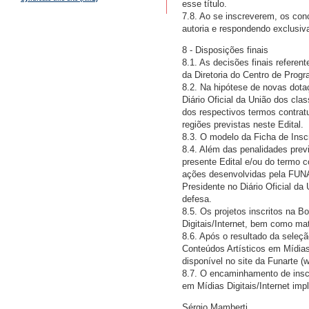
esse título.
7.8. Ao se inscreverem, os con
autoria e respondendo exclusiv
8 - Disposições finais
8.1. As decisões finais refere
da Diretoria do Centro de Progr
8.2. Na hipótese de novas dotaç
Diário Oficial da União dos cl
dos respectivos termos contrat
regiões previstas neste Edital.
8.3. O modelo da Ficha de Insc
8.4. Além das penalidades previ
presente Edital e/ou do termo c
ações desenvolvidas pela FUNAR
Presidente no Diário Oficial da 
defesa.
8.5. Os projetos inscritos na 
Digitais/Internet, bem como ma
8.6. Após o resultado da seleçã
Conteúdos Artísticos em Mídias 
disponível no site da Funarte (w
8.7. O encaminhamento de inscr
em Mídias Digitais/Internet imp
Sérgio Mamberti