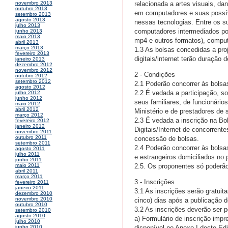
relacionada a artes visuais, dan
novembro 2013
outubro 2013
em computadores e suas possí
setembro 2013
agosto 2013
nessas tecnologias. Entre os 
julho 2013
computadores intermediados por
junho 2013
maio 2013
mp4 e outros formatos), comput
abril 2013
março 2013
1.3 As bolsas concedidas a proj
fevereiro 2013
digitais/internet terão duração 
janeiro 2013
dezembro 2012
novembro 2012
2 - Condições
outubro 2012
setembro 2012
2.1 Poderão concorrer às bolsas
agosto 2012
2.2 É vedada a participação, 
julho 2012
junho 2012
seus familiares, de funcionário
maio 2012
abril 2012
Ministério e de prestadores de 
março 2012
2.3 É vedada a inscrição na Bo
fevereiro 2012
janeiro 2012
Digitais/Internet de concorrent
novembro 2011
outubro 2011
concessão de bolsas.
setembro 2011
2.4 Poderão concorrer às bolsas
agosto 2011
julho 2011
e estrangeiros domiciliados no 
junho 2011
2.5. Os proponentes só poderão 
maio 2011
abril 2011
março 2011
3 - Inscrições
fevereiro 2011
janeiro 2011
3.1 As inscrições serão gratuita
dezembro 2010
novembro 2010
cinco) dias após a publicação de
outubro 2010
3.2 As inscrições deverão ser
setembro 2010
agosto 2010
a) Formulário de inscrição imp
julho 2010
disponível no Anexo I deste Edi
junho 2010