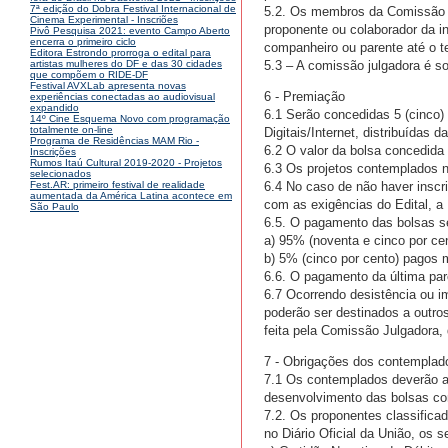
7ª edição do Dobra Festival Internacional de
5.2. Os membros da Comissão Ju
Cinema Experimental - Inscriões
proponente ou colaborador da in
Pivô Pesquisa 2021: evento Campo Aberto
encerra o primeiro ciclo
companheiro ou parente até o ter
Editora Estrondo prorroga o edital para
5.3 – A comissão julgadora é s
artistas mulheres do DF e das 30 cidades
que compõem o RIDE-DF
Festival AVXLab apresenta novas
6 - Premiação
experiências conectadas ao audiovisual
expandido
6.1 Serão concedidas 5 (cinco)
14º Cine Esquema Novo com programação
totalmente on-line
Digitais/Internet, distribuídas 
Programa de Residências MAM Rio -
6.2 O valor da bolsa concedida a
Inscrições
Rumos Itaú Cultural 2019-2020 - Projetos
6.3 Os projetos contemplados n
selecionados
6.4 No caso de não haver inscr
Fest.AR: primeiro festival de realidade
aumentada da América Latina acontece em
com as exigências do Edital, a P
São Paulo
6.5. O pagamento das bolsas se
a) 95% (noventa e cinco por ce
b) 5% (cinco por cento) pagos m
6.6. O pagamento da última parc
6.7 Ocorrendo desistência ou i
poderão ser destinados a outros
feita pela Comissão Julgadora, 
7 - Obrigações dos contemplad
7.1 Os contemplados deverão as
desenvolvimento das bolsas con
7.2. Os proponentes classifica
no Diário Oficial da União, os 