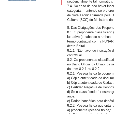
seqüencialmente tal normativa.
7.4. No caso de não haver insc
categoria, mantendo-se preferen
de Nota Técnica firmada pela D
Cultural (SCC) do Ministério da 
8. Das Obrigações dos Propone
8.1. O proponente classificado 
lucrativos), cabendo a ambos so
termo contratual com a FUNARTE
deste Edital.
8.1.1. Não havendo indicação de
contratual.
8.2. Os proponentes classifica
no Diário Oficial da União, os
do item 8.2.1 ou 8.2.2
8.2.1. Pessoa física (proponent
a) Cópia autenticada do docume
b) Cópia autenticada do Cadas
c) Certidão Negativa de Débitos
d) Se o classificado for estran
anos;
e) Dados bancários para depósi
8.2.2. Pessoa física que optar p
a) proponente (pessoa física):