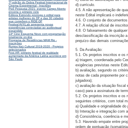
7ª edição do Dobra Festival Internacional de
d) currículo.
Cinema Experimental - Inscriões
Pivô Pesquisa 2021: evento Campo Aberto
4.5. A não apresentação de qu
encerra o primeiro ciclo
neste Edital implicará o indefer
Editora Estrondo prorroga o edital para
artistas mulheres do DF e das 30 cidades
4.6. O conjunto de documentos 
que compõem o RIDE-DF
Festival AVXLab apresenta novas
4.7. A relação oficial de inscri
experiências conectadas ao audiovisual
4.8. O falseamento de qualquer
expandido
14º Cine Esquema Novo com programação
desclassificação da inscrição 
totalmente on-line
prejuízo das demais cominações 
Programa de Residências MAM Rio -
Inscrições
Rumos Itaú Cultural 2019-2020 - Projetos
5. Da Avaliação:
selecionados
Fest.AR: primeiro festival de realidade
5.1. Os projetos inscritos e os
aumentada da América Latina acontece em
São Paulo
a) triagem, coordenada pelo Ce
exigências previstas neste Edit
b) avaliação, segundo os critér
notas de cada proponente por c
julgadora);
c) avaliação da situação fisca
caso) para a assinatura de term
5.2. Os projetos inscritos e o
seguintes critérios, com total 
a) Qualidade e originalidade do 
b) Interação e integração com a
d) Consistência, coerência e m
5.3. Havendo empate entre pro
ordem de pontuação (somatória