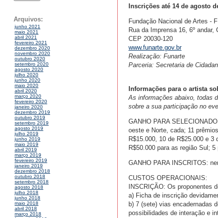
Inscrições até 14 de agosto d
Arquivos:
Fundação Nacional de Artes -
junho 2021
Rua da Imprensa 16, 6º andar, C
maio 2021
abril 2021
CEP 20030-120
fevereiro 2021
www.funarte.gov.br
dezembro 2020
novembro 2020
Realização: Funarte
outubro 2020
Parceria: Secretaria de Cidadani
setembro 2020
agosto 2020
julho 2020
junho 2020
maio 2020
Informações para o artista so
abril 2020
março 2020
As informações abaixo, todas de 
fevereiro 2020
sobre a sua participação no e
janeiro 2020
dezembro 2019
outubro 2019
GANHO PARA SELECIONADOS: 4 
setembro 2019
agosto 2019
oeste e Norte, cada; 11 prêmio
julho 2019
R$15.000, 10 de R$25.000 e 3 
junho 2019
maio 2019
R$50.000 para as região Sul; 5
abril 2019
março 2019
fevereiro 2019
GANHO PARA INSCRITOS: ne
janeiro 2019
dezembro 2018
outubro 2018
CUSTOS OPERACIONAIS:
setembro 2018
INSCRIÇÃO: Os proponentes de
agosto 2018
julho 2018
a) Ficha de inscrição devidame
junho 2018
b) 7 (sete) vias encadernadas do
maio 2018
abril 2018
possibilidades de interação e 
março 2018