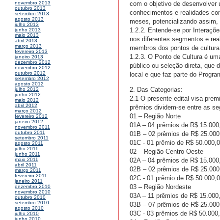
com o objetivo de desenvolver 
novembro 2013
outubro 2013
conhecimentos e realidades com
setembro 2013
agosto 2013
meses, potencializando assim,
julho 2013
1.2.2. Entende-se por Interaçõe
junho 2013
maio 2013
nos diferentes segmentos e real
abril 2013
março 2013
membros dos pontos de cultura
fevereiro 2013
1.2.3. O Ponto de Cultura é uma 
janeiro 2013
dezembro 2012
público ou seleção direta, que 
novembro 2012
outubro 2012
local e que faz parte do Progra
setembro 2012
agosto 2012
2. Das Categorias:
julho 2012
junho 2012
2.1 O presente edital visa prem
maio 2012
abril 2012
prêmios dividem-se entre as se
março 2012
01 – Região Norte
fevereiro 2012
janeiro 2012
01A – 04 prêmios de R$ 15.000,
novembro 2011
outubro 2011
01B – 02 prêmios de R$ 25.000,0
setembro 2011
01C - 01 prêmio de R$ 50.000,00
agosto 2011
julho 2011
02 – Região Centro-Oeste
junho 2011
02A – 04 prêmios de R$ 15.000,
maio 2011
abril 2011
02B – 02 prêmios de R$ 25.000,0
março 2011
fevereiro 2011
02C - 01 prêmio de R$ 50.000,00
janeiro 2011
03 – Região Nordeste
dezembro 2010
novembro 2010
03A – 11 prêmios de R$ 15.000,0
outubro 2010
setembro 2010
03B – 07 prêmios de R$ 25.000,0
agosto 2010
03C - 03 prêmios de R$ 50.000,0
julho 2010
junho 2010