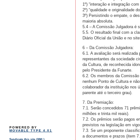
1º) “interação e integração com
2º) “qualidade e originalidade do
3º) Persistindo o empate, o de
maioria absoluta.
5.4 – A Comissão Julgadora é 
5.5. O resultado final com a c
Diário Oficial da União e no s
6 – Da Comissão Julgadora:
6.1. A avaliação será realizad
representantes da sociedade civ
da Cultura, de reconhecida ido
pelo Presidente da Funarte.
6.2. Os membros da Comissão J
nenhum Ponto de Cultura e não p
colaborador da instituição nos
parente até o terceiro grau).
7. Da Premiação:
7.1. Serão concedidos 71 prêmi
milhões e trinta mil reais).
7.2. Os prêmios serão pagos em
previstos na legislação em vigo
POWERED BY
7.3. Se um proponente classific
MOVABLE TYPE 4.01
a documentos e prazos (item 7.
Syndicate this site (XML)