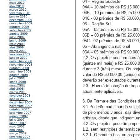
04 – Região Sudeste
maio 2010
abril 2010
04A – 10 prêmios de R$ 15.000,
março 2010
04B – 10 prêmios de R$ 25.000,0
fevereiro 2010
janeiro 2010
04C - 03 prêmios de R$ 50.000,0
dezembro 2009
05 – Região Sul
novembro 2009
outubro 2009
05A – 03 prêmios de R$ 15.000,
setembro 2009
agosto 2009
05B – 03 prêmios de R$ 25.000,0
julho 2009
05C - 02 prêmios de R$ 50.000,0
junho 2009
maio 2009
06 – Abrangência nacional
abril 2009
março 2009
06A – 05 prêmios de R$ 90.000,
fevereiro 2009
2.2. Os projetos concorrentes 
janeiro 2009
dezembro 2008
(quinze mil reais) e R$ 25.000,
novembro 2008
outubro 2008
durante 3 (três) meses. Os pro
setembro 2008
valor de R$ 50.000,00 (cinquent
agosto 2008
julho 2008
deverão ser executados durante
junho 2008
2.3 - Haverá tributação de Imp
maio 2008
abril 2008
atualmente aplicáveis.
março 2008
fevereiro 2008
janeiro 2008
3. Da Forma e das Condições d
dezembro 2007
novembro 2007
3.1 Poderão participar da seleç
outubro 2007
de pelo menos 3 anos, das diver
setembro 2007
agosto 2007
artistas, desde que indiquem um
julho 2007
3.2. Os projetos poderão propor
junho 2007
maio 2007
1.2, sem restrições de temática
abril 2007
março 2007
3.2.1. O produto final ou os pr
fevereiro 2007