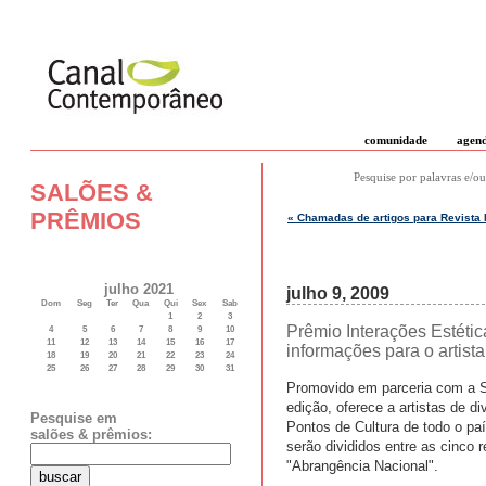
comunidade
agen
Pesquise por palavras e/ou
SALÕES &
PRÊMIOS
« Chamadas de artigos para Revista 
julho 2021
julho 9, 2009
Dom
Seg
Ter
Qua
Qui
Sex
Sab
1
2
3
Prêmio Interações Estétic
4
5
6
7
8
9
10
11
12
13
14
15
16
17
informações para o artista
18
19
20
21
22
23
24
25
26
27
28
29
30
31
Promovido em parceria com a Se
edição, oferece a artistas de d
Pesquise em
Pontos de Cultura de todo o pa
salões & prêmios:
serão divididos entre as cinco r
"Abrangência Nacional".