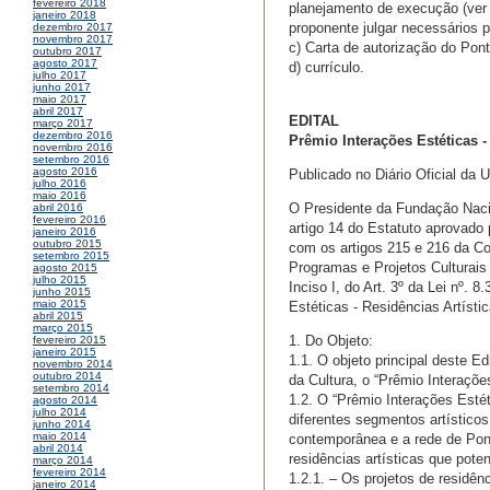
fevereiro 2018
planejamento de execução (ver g
janeiro 2018
proponente julgar necessários p
dezembro 2017
novembro 2017
c) Carta de autorização do Pont
outubro 2017
agosto 2017
d) currículo.
julho 2017
junho 2017
maio 2017
abril 2017
EDITAL
março 2017
dezembro 2016
Prêmio Interações Estéticas -
novembro 2016
setembro 2016
agosto 2016
Publicado no Diário Oficial da 
julho 2016
maio 2016
O Presidente da Fundação Nacio
abril 2016
fevereiro 2016
artigo 14 do Estatuto aprovado
janeiro 2016
outubro 2015
com os artigos 215 e 216 da Co
setembro 2015
Programas e Projetos Culturais 
agosto 2015
julho 2015
Inciso I, do Art. 3º da Lei nº.
junho 2015
maio 2015
Estéticas - Residências Artístic
abril 2015
março 2015
1. Do Objeto:
fevereiro 2015
janeiro 2015
1.1. O objeto principal deste Ed
novembro 2014
outubro 2014
da Cultura, o “Prêmio Interaçõe
setembro 2014
1.2. O “Prêmio Interações Estét
agosto 2014
julho 2014
diferentes segmentos artísticos
junho 2014
maio 2014
contemporânea e a rede de Pont
abril 2014
residências artísticas que pote
março 2014
fevereiro 2014
1.2.1. – Os projetos de residên
janeiro 2014