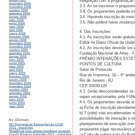
integração com a programação 
janeiro 2007
dezembro 2006
3.3. Ao se inscrever o proponen
novembro 2006
outubro 2006
3.4. Os proponentes poderão in
setembro 2006
3.5. Havendo inscrição do mesm
agosto 2006
julho 2006
3.6. Não poderá haver mudança
junho 2006
maio 2006
abril 2006
4. Das Inscrições:
março 2006
4.1. As inscrições serão gratui
fevereiro 2006
janeiro 2006
Edital no Diário Oficial da União
dezembro 2005
novembro 2005
4.2. As inscrições deverão ser
outubro 2005
Fundação Nacional de Artes -
setembro 2005
agosto 2005
PRÊMIO INTERAÇÕES ESTÉT
julho 2005
junho 2005
PONTOS DE CULTURA
maio 2005
Setor de Protocolo
abril 2005
março 2005
Rua da Imprensa, 16 – 6º andar
fevereiro 2005
Rio de Janeiro - RJ
janeiro 2005
dezembro 2004
CEP 20030-120
novembro 2004
outubro 2004
4.3. Serão desconsideradas as i
setembro 2004
sejam recepcionadas pela FUNA
agosto 2004
julho 2004
4.4. Os proponentes deverão en
junho 2004
maio 2004
a) Ficha de inscrição devidame
b) 7 (sete) vias encadernadas do
possibilidades de interação e 
As últimas:
planejamento de execução (ver g
31º Programa de Exposições do CCSP
2021 - Inscrições
proponente julgar necessários p
Residência para artistas brasileiros morando
c) Carta de autorização do Pont
fora do Brasil na Gasworks 2021 - Inscrições