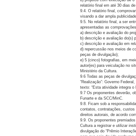
relatório final em até 30 dias d
9.4. O relatório final, compro
visando a dar ampla publicidade
9.5. No relatório final, a ser e
apresentadas as comprovações de
a) descrição e avaliação do proje
b) descrição e avaliação do(s) pr
c) descrição e avaliação em rel
d) repercussão nos meios de co
peças de divulgação);
e) 5 (cinco) fotografias, em mei
autor(es) para veiculação no s
Ministério da Cultura.
9.6 Todas as peças de divulgaç
“Realização”: Governo Federal,
texto: “Esta atividade integra 
9.7 Os proponentes deverão, ob
Funarte e da SCC/MinC.
9.8. Ficam sob a responsabilid
contatos, contratações, custos
direitos autorais, de acordo com
9.9. Os proponentes premiados 
Cultura a registrar e utilizar 
divulgação do “Prêmio Interaçõ