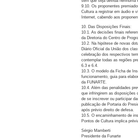
sem que seja devida nenhuma r
9.10. Os proponentes premiados
Cultura a registrar em áudio e v
Internet, cabendo aos proponent
10. Das Disposições Finais:
10.1. As decisões finais refer
da Diretoria do Centro de Progr
10.2. Na hipótese de novas dota
Diário Oficial da União dos cl
celebração dos respectivos ter
contemplar todas as regiões pre
6.3 e 6.4.
10.3. O modelo da Ficha de Ins
funcionamento, guia para elabor
da FUNARTE.
10.4. Além das penalidades pre
que infringirem as disposições 
de se inscrever ou participar 
publicação de Portaria do Presi
após prévio direito de defesa.
10.5. O encaminhamento de insc
Pontos de Cultura implica prévi
Sérgio Mamberti
Presidente da Funarte