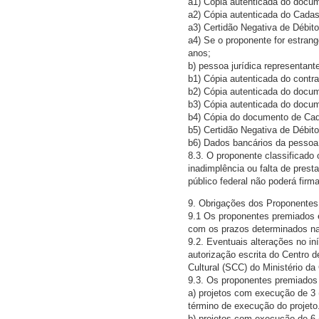
a1) Cópia autenticada do docum
a2) Cópia autenticada do Cada
a3) Certidão Negativa de Débito
a4) Se o proponente for estrang
anos;
b) pessoa jurídica representant
b1) Cópia autenticada do contra
b2) Cópia autenticada do docume
b3) Cópia autenticada do docum
b4) Cópia do documento de Cad
b5) Certidão Negativa de Débito
b6) Dados bancários da pessoa 
8.3. O proponente classificado 
inadimplência ou falta de pres
público federal não poderá firma
9. Obrigações dos Proponentes
9.1 Os proponentes premiados e
com os prazos determinados nas 
9.2. Eventuais alterações no i
autorização escrita do Centro
Cultural (SCC) do Ministério da 
9.3. Os proponentes premiados
a) projetos com execução de 3 (t
término de execução do projeto
b) projetos com execução de 6 (s