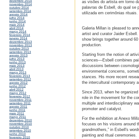
dezembro 2014
as visões do artista em torno 
novembro 2014
palavras de Esbell, do qual se 
outubro 2014
setembro 2014
utilizada em cerimônias rituais.
agosto 2014
julho 2014
junho 2014
maio 2014
Galeria Millan is pleased to an
abril 2014
março 2014
artist and curator Jaider Esbell
fevereiro 2014
janeiro 2014
show brings together around 60 w
dezembro 2013
production.
novembro 2013
outubro 2013
setembro 2013
Starting from the notion of arti
agosto 2013
julho 2013
sciences––Esbell combines paint
junho 2013
discussions between cosmologies,
maio 2013
abril 2013
environmental concerns, sometim
março 2013
fevereiro 2013
stances. His more recent resear
setembro 2012
the intercultural contemporary a
agosto 2012
junho 2012
abril 2012
Since 2013, when he organized 
março 2012
fevereiro 2012
role in the movement for the con
novembro 2011
multiple and interdisciplinary way
setembro 2011
agosto 2011
promoter and catalyst.
junho 2011
maio 2011
março 2011
For the exhibition at Anexo Mil
dezembro 2010
focuses on his visions around t
novembro 2010
outubro 2010
grandmothers,” in Esbell's word
setembro 2010
junho 2010
painting and ritual ceremonies.
fevereiro 2010