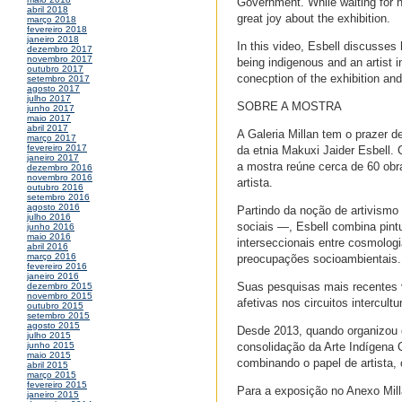
Government. While waiting for n
abril 2018
great joy about the exhibition.
março 2018
fevereiro 2018
janeiro 2018
In this video, Esbell discusses 
dezembro 2017
novembro 2017
being indigenous and an artist 
outubro 2017
conecption of the exhibition and
setembro 2017
agosto 2017
julho 2017
SOBRE A MOSTRA
junho 2017
maio 2017
abril 2017
A Galeria Millan tem o prazer d
março 2017
fevereiro 2017
da etnia Makuxi Jaider Esbell. C
janeiro 2017
a mostra reúne cerca de 60 obr
dezembro 2016
novembro 2016
artista.
outubro 2016
setembro 2016
agosto 2016
Partindo da noção de artivismo
julho 2016
sociais —, Esbell combina pintu
junho 2016
maio 2016
interseccionais entre cosmologia
abril 2016
março 2016
preocupações socioambientais.
fevereiro 2016
janeiro 2016
Suas pesquisas mais recentes 
dezembro 2015
novembro 2015
afetivas nos circuitos intercul
outubro 2015
setembro 2015
agosto 2015
Desde 2013, quando organizou 
julho 2015
consolidação da Arte Indígena C
junho 2015
maio 2015
combinando o papel de artista, c
abril 2015
março 2015
fevereiro 2015
Para a exposição no Anexo Mill
janeiro 2015