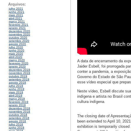
Arquivos:
julho 2021
junho 2021
maio 2021
abril 2021
março 2021
fevereiro 2021
janeiro 2021
dezembro 2020
novembro 2020
outubro 2020
setembro 2020
agosto 2020
julho 2020
junho 2020
maio 2020
abril 2020
março 2020
A data de encerramento da exp
fevereiro 2020
Jaider Esbell, foi prorrogada p
janeiro 2020
dezembro 2019
conter a pandemia, a exposiçã
novembro 2019
Governo do Estado de São Paul
outubro 2019
setembro 2019
esse vídeo especial que prepa
agosto 2019
julho 2019
junho 2019
Neste vídeo, Esbell discute sua
maio 2019
abril 2019
indígena e artista no Brasil c
março 2019
cultura indígena.
fevereiro 2019
janeiro 2019
dezembro 2018
novembro 2018
outubro 2018
The closing date of Apresentaçã
setembro 2018
been extended to April 10, 2021
agosto 2018
julho 2018
exhibition is temporarily close
junho 2018
maio 2018