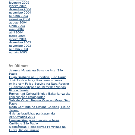
fevereiro 2005
janeiro 2005
dezembro 2004
novembro 2004
outubro 2004
setembro 2004
agosto 2004
junho 2004
maio 2004
abril 2004
março 2004
janeiro 2004
dezembro 2003
novembro 2003
outubro 2003
agosto 2003
As últimas:
Jeanete Musatti na Bolsa de Arte, São
Paulo
Guga Szabzon na Superfície, São Paulo
José Patrício lança livro com conversa
online com Felipe Scovino na Nara Roesler
12 artistas+edições na Mercedes Viegas,
Rio de Janeiro
Rumos Itaú Cultural:Brígida Baltar lança site
com criações catalogadas
Sala de Vídeo: Regina Vater no Masp, São
Paulo
Modo Contínuo na Simone Cadinelli, Rio de
Janeiro
Galerias brasileiras participam da
ARCOmadrid 2021
Emanoel Araujo na Simões de Assis,
Curitiba e São Paulo
Geométricas: Perspectivas Femininas na
Lurixs, Rio de Janeiro