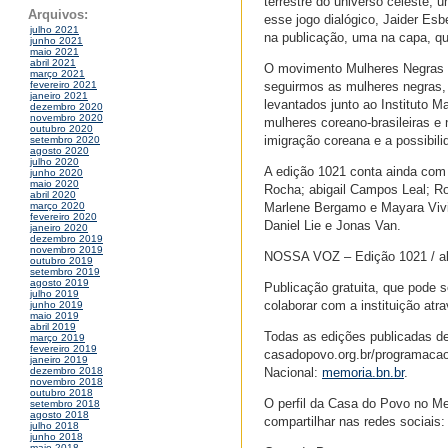
terrestre do universo celeste
Arquivos:
esse jogo dialógico, Jaider Es
julho 2021
na publicação, uma na capa, que 
junho 2021
maio 2021
abril 2021
O movimento Mulheres Negras
março 2021
seguirmos as mulheres negras, 
fevereiro 2021
janeiro 2021
levantados junto ao Instituto M
dezembro 2020
novembro 2020
mulheres coreano-brasileiras e 
outubro 2020
imigração coreana e a possibili
setembro 2020
agosto 2020
julho 2020
A edição 1021 conta ainda com 
junho 2020
maio 2020
Rocha; abigail Campos Leal; R
abril 2020
Marlene Bergamo e Mayara Vivi
março 2020
fevereiro 2020
Daniel Lie e Jonas Van.
janeiro 2020
dezembro 2019
novembro 2019
NOSSA VOZ – Edição 1021 / ab
outubro 2019
setembro 2019
agosto 2019
Publicação gratuita, que pode 
julho 2019
colaborar com a instituição at
junho 2019
maio 2019
abril 2019
Todas as edições publicadas de
março 2019
fevereiro 2019
casadopovo.org.br/programacao/
janeiro 2019
Nacional:
memoria.bn.br
.
dezembro 2018
novembro 2018
outubro 2018
O perfil da Casa do Povo no Me
setembro 2018
agosto 2018
compartilhar nas redes sociais
julho 2018
junho 2018
maio 2018