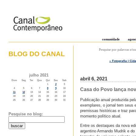
comunidade
agen
Pesquise por palavras e/ou
BLOG DO CANAL
« Fotografia | Ci
o weblog do canal contemporâneo
julho 2021
abril 6, 2021
Dom
Seg
Ter
Qua
Qui
Sex
Sab
1
2
3
Casa do Povo lança nova
4
5
6
7
8
9
10
11
12
13
14
15
16
17
18
19
20
21
22
23
24
Publicação anual produzida pe
25
26
27
28
29
30
31
exemplares, o jornal tem seus 
premissas históricas e traz pa
Pesquise no blog:
momento político atual.
Entre os destaques da nova edi
argentino Armando Mudrik e do