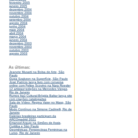
fevereiro 2005
janeiro 2005
dezembro 2004
novembro 2004
outubro 2004
setembro 2004
agosto 2004
junho 2004
maio 2004
abril 2004
março 2004
janeiro 2004
dezembro 2003
novembro 2003
outubro 2003
agosto 2003
As últimas:
Jeanete Musatti na Bolsa de Arte, São
Paulo
Guga Szabzon na Superfície, São Paulo
José Patrício lança livro com conversa
online com Felipe Scovino na Nara Roesler
12 artistas+edições na Mercedes Viegas,
Rio de Janeiro
Rumos Itaú Cultural:Brígida Baltar lança site
com criações catalogadas
Sala de Vídeo: Regina Vater no Masp, São
Paulo
Modo Contínuo na Simone Cadinelli, Rio de
Janeiro
Galerias brasileiras participam da
ARCOmadrid 2021
Emanoel Araujo na Simões de Assis,
Curitiba e São Paulo
Geométricas: Perspectivas Femininas na
Lurixs, Rio de Janeiro