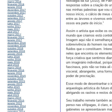
Nostalgia da luz (2010), de Pa
março 2018
fevereiro 2018
respostas sobre a criação do u
janeiro 2018
nas minhas palestras que vou co
dezembro 2017
novembro 2017
nosso início, o cálcio de meus
outubro 2017
entre as árvores e vivemos ent
setembro 2017
agosto 2017
ossos era parte do início.”
julho 2017
junho 2017
maio 2017
Assim o artista que exibe os os
abril 2017
março 2017
mundo que criamos está contid
fevereiro 2017
Imagem aqui não é semelhança n
janeiro 2017
dezembro 2016
sobrevivência do homem na nat
novembro 2016
fluidos que o constituem. Inte
outubro 2016
setembro 2016
neles que encontra os elemento
agosto 2016
julho 2016
força criativa que sentimos di
junho 2016
um imaginário individual, psíq
maio 2016
abril 2016
fascinava, pois não se trata al
março 2016
fevereiro 2016
visceral, abrangente, uma forma
janeiro 2016
poder de procriação.
novembro 2015
outubro 2015
setembro 2015
Esse modo de desentranhar o i
agosto 2015
julho 2015
arqueologia artística do futur
junho 2015
abrigando os rastros e restos 
maio 2015
abril 2015
março 2015
Seu trabalho remete também ao
fevereiro 2015
janeiro 2015
penso nas xifópagas, é claro, 
novembro 2014
gabinetes se apresentavam mais
outubro 2014
setembro 2014