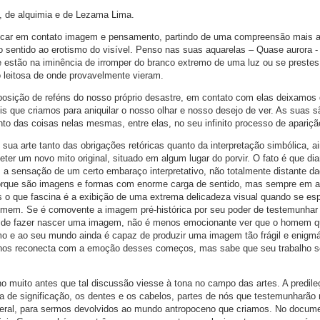
, de alquimia e de Lezama Lima.
olocar em contato imagem e pensamento, partindo de uma compreensão mais 
 do sentido ao erotismo do visível. Penso nas suas aquarelas – Quase aurora 
estão na iminência de irromper do branco extremo de uma luz ou se prestes
 leitosa de onde provavelmente vieram.
osição de reféns do nosso próprio desastre, em contato com elas deixamos 
eis que criamos para aniquilar o nosso olhar e nosso desejo de ver. As suas s
o das coisas nelas mesmas, entre elas, no seu infinito processo de apariçã
 sua arte tanto das obrigações retóricas quanto da interpretação simbólica, a
er um novo mito original, situado em algum lugar do porvir. O fato é que dia
 a sensação de um certo embaraço interpretativo, não totalmente distante da
 Porque são imagens e formas com enorme carga de sentido, mas sempre em 
 o que fascina é a exibição de uma extrema delicadeza visual quando se es
homem. Se é comovente a imagem pré-histórica por seu poder de testemunhar
 de fazer nascer uma imagem, não é menos emocionante ver que o homem 
o e ao seu mundo ainda é capaz de produzir uma imagem tão frágil e enigmá
 nos reconecta com a emoção desses começos, mas sabe que seu trabalho s
no muito antes que tal discussão viesse à tona no campo das artes. A predile
 de significação, os dentes e os cabelos, partes de nós que testemunharão
eral, para sermos devolvidos ao mundo antropoceno que criamos. No docume