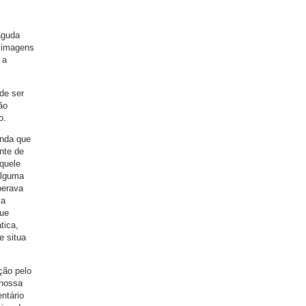
aguda
- imagens
 a
de ser
ão
o.
inda que
nte de
quele
alguma
perava
 a
que
tica,
e situa
ção pelo
 nossa
ntário