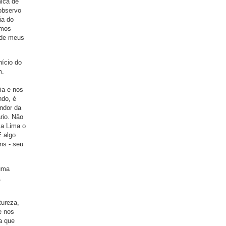
mica de
observo
ia do
emos
o de meus
nício do
m.
ia e nos
ndo, é
ndor da
rio. Não
ma Lima o
É algo
ns - seu
 uma
,
tureza,
e nos
a que