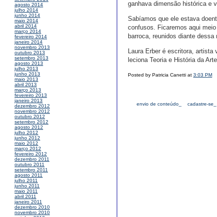
ganhava dimensão histórica e v
agosto 2014
julho 2014
junho 2014
Sabíamos que ele estava doente
maio 2014
abril 2014
confusos. Ficaremos aqui meio 
março 2014
barroca, reunidos diante dessa 
fevereiro 2014
janeiro 2014
novembro 2013
Laura Erber é escritora, artist
outubro 2013
setembro 2013
leciona Teoria e História da Art
agosto 2013
julho 2013
junho 2013
Posted by Patricia Canetti at
3:03 PM
maio 2013
abril 2013
março 2013
fevereiro 2013
janeiro 2013
envio de conteúdo_
cadastre-se_
dezembro 2012
novembro 2012
outubro 2012
setembro 2012
agosto 2012
julho 2012
junho 2012
maio 2012
março 2012
fevereiro 2012
dezembro 2011
outubro 2011
setembro 2011
agosto 2011
julho 2011
junho 2011
maio 2011
abril 2011
janeiro 2011
dezembro 2010
novembro 2010