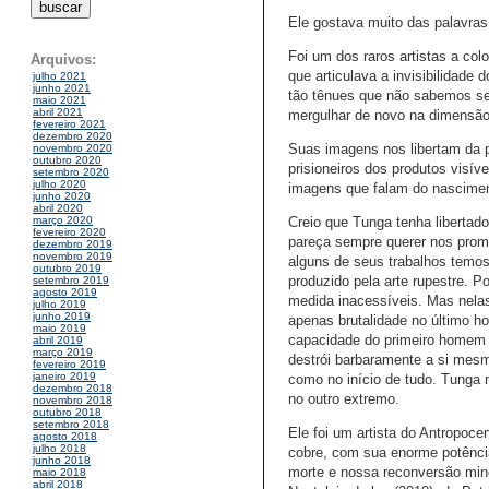
Ele gostava muito das palavras
Foi um dos raros artistas a c
Arquivos:
que articulava a invisibilidade
julho 2021
junho 2021
tão tênues que não sabemos se 
maio 2021
abril 2021
mergulhar de novo na dimensão
fevereiro 2021
dezembro 2020
Suas imagens nos libertam da p
novembro 2020
outubro 2020
prisioneiros dos produtos visív
setembro 2020
julho 2020
imagens que falam do nasciment
junho 2020
abril 2020
Creio que Tunga tenha libertado
março 2020
fevereiro 2020
pareça sempre querer nos promet
dezembro 2019
novembro 2019
alguns de seus trabalhos temos
outubro 2019
produzido pela arte rupestre.
setembro 2019
agosto 2019
medida inacessíveis. Mas nelas
julho 2019
junho 2019
apenas brutalidade no último 
maio 2019
capacidade do primeiro homem
abril 2019
março 2019
destrói barbaramente a si mesm
fevereiro 2019
janeiro 2019
como no início de tudo. Tunga
dezembro 2018
no outro extremo.
novembro 2018
outubro 2018
setembro 2018
Ele foi um artista do Antropoce
agosto 2018
julho 2018
cobre, com sua enorme potência
junho 2018
morte e nossa reconversão min
maio 2018
abril 2018