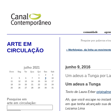
comunidade
agen
Pesquise por palavras e/ou
ARTE EM
CIRCULAÇÃO
« Morfologias, da linha ao movimen
junho 9, 2016
julho 2021
Dom
Seg
Ter
Qua
Qui
Sex
Sab
Um adeus a Tunga por Lau
1
2
3
4
5
6
7
8
9
10
11
12
13
14
15
16
17
Um adeus a Tunga
18
19
20
21
22
23
24
25
26
27
28
29
30
31
Texto de Laura Erber
originalm
Pesquise em
Ah, que você escape no instan
arte em circulação:
em que tenha alcançado sua de
Lezama Lima