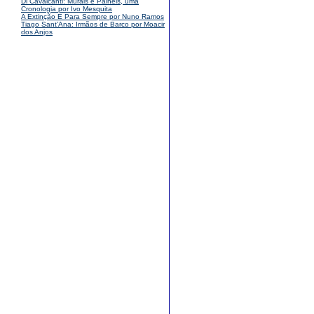
Di Cavalcanti: Murais e Painéis, uma
Cronologia por Ivo Mesquita
A Extinção É Para Sempre por Nuno Ramos
Tiago Sant’Ana: Irmãos de Barco por Moacir
dos Anjos