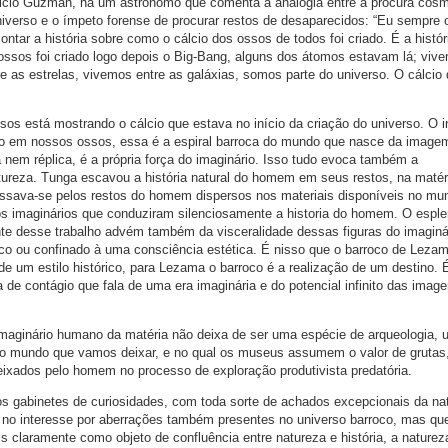
tricio Guzman, há um astrônomo que comenta a analogia entre a procura cós
niverso e o ímpeto forense de procurar restos de desaparecidos: “Eu sempre 
ntar a história sobre como o cálcio dos ossos de todos foi criado. É a histór
 ossos foi criado logo depois o Big-Bang, alguns dos átomos estavam lá; viv
re as estrelas, vivemos entre as galáxias, somos parte do universo. O cálci
sos está mostrando o cálcio que estava no início da criação do universo. O i
o em nossos ossos, essa é a espiral barroca do mundo que nasce da image
em réplica, é a própria força do imaginário. Isso tudo evoca também a
ureza. Tunga escavou a história natural do homem em seus restos, na matér
ressava-se pelos restos do homem dispersos nos materiais disponíveis no mu
s imaginários que conduziram silenciosamente a historia do homem. O esple
ante desse trabalho advém também da visceralidade dessas figuras do imaginá
uico ou confinado à uma consciência estética. É nisso que o barroco de Leza
i de um estilo histórico, para Lezama o barroco é a realização de um destino. 
 de contágio que fala de uma era imaginária e do potencial infinito das image
maginário humano da matéria não deixa de ser uma espécie de arqueologia,
o do mundo que vamos deixar, e no qual os museus assumem o valor de grutas
deixados pelo homem no processo de exploração produtivista predatória.
s gabinetes de curiosidades, com toda sorte de achados excepcionais da na
e no interesse por aberrações também presentes no universo barroco, mas qu
 claramente como objeto de confluência entre natureza e história, a naturez