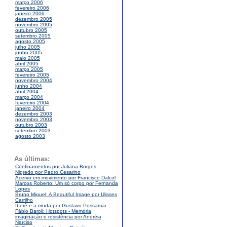
março 2006
fevereiro 2006
janeiro 2006
dezembro 2005
novembro 2005
outubro 2005
setembro 2005
agosto 2005
julho 2005
junho 2005
maio 2005
abril 2005
março 2005
fevereiro 2005
novembro 2004
junho 2004
abril 2004
março 2004
fevereiro 2004
janeiro 2004
dezembro 2003
novembro 2003
outubro 2003
setembro 2003
agosto 2003
As últimas:
Confinamentos por Juliana Borges
Nigredo por Pedro Cesarino
Acervo em movimento por Francisco Dalcol
Marcos Roberto: Um só corpo por Fernanda
Lopes
Bruno Miguel: A Beautiful Image por Ulisses
Carrilho
Iberê e a moda por Gustavo Possamai
Fábio Baroli: Hotspots - Memória,
imaginação e resistência por Andréia
Narciso