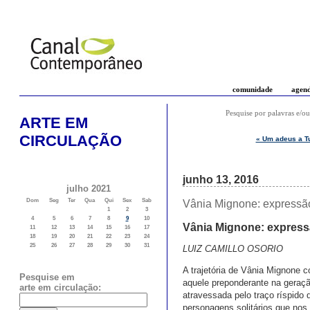
comunidade
agen
Pesquise por palavras e/ou
ARTE EM
CIRCULAÇÃO
« Um adeus a Tu
junho 13, 2016
julho 2021
Dom
Seg
Ter
Qua
Qui
Sex
Sab
Vânia Mignone: expressão
1
2
3
4
5
6
7
8
9
10
Vânia Mignone: express
11
12
13
14
15
16
17
18
19
20
21
22
23
24
25
26
27
28
29
30
31
LUIZ CAMILLO OSORIO
A trajetória de Vânia Mignone 
Pesquise em
aquele preponderante na geraçã
arte em circulação:
atravessada pelo traço ríspido
personagens solitários que no