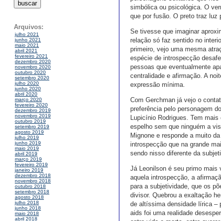
simbólica ou psicológica. O ve
que por fusão. O preto traz luz
Arquivos:
Se tivesse que imaginar aproxi
julho 2021
relação só faz sentido no inter
junho 2021
maio 2021
primeiro, vejo uma mesma atraç
abril 2021
fevereiro 2021
espécie de introspecção desafet
dezembro 2020
pessoas que eventualmente ap
novembro 2020
outubro 2020
centralidade e afirmação. A noi
setembro 2020
julho 2020
expressão mínima.
junho 2020
abril 2020
Com Gerchman já vejo o contato
março 2020
fevereiro 2020
preferência pelo personagem do
dezembro 2019
novembro 2019
Lupicínio Rodrigues. Tem mais 
outubro 2019
espelho sem que ninguém a viss
setembro 2019
agosto 2019
Mignone e responde a muito da
julho 2019
junho 2019
introspecção que na grande mai
maio 2019
sendo nisso diferente da subje
abril 2019
março 2019
fevereiro 2019
Já Leonilson é seu primo mais 
janeiro 2019
dezembro 2018
aquela introspecção, a afirmaçã
novembro 2018
para a subjetividade, que os p
outubro 2018
setembro 2018
divisor. Quebrou a exaltação he
agosto 2018
julho 2018
de altíssima densidade lírica –
junho 2018
aids foi uma realidade desespe
maio 2018
abril 2018