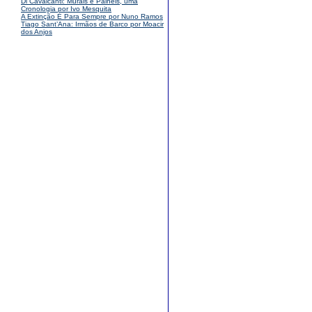
Di Cavalcanti: Murais e Painéis, uma
Cronologia por Ivo Mesquita
A Extinção É Para Sempre por Nuno Ramos
Tiago Sant’Ana: Irmãos de Barco por Moacir
dos Anjos