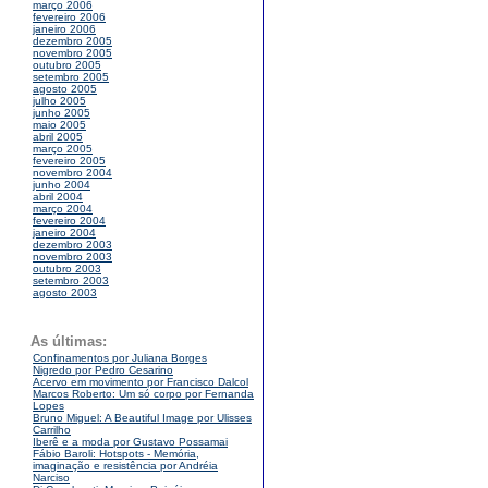
março 2006
fevereiro 2006
janeiro 2006
dezembro 2005
novembro 2005
outubro 2005
setembro 2005
agosto 2005
julho 2005
junho 2005
maio 2005
abril 2005
março 2005
fevereiro 2005
novembro 2004
junho 2004
abril 2004
março 2004
fevereiro 2004
janeiro 2004
dezembro 2003
novembro 2003
outubro 2003
setembro 2003
agosto 2003
As últimas:
Confinamentos por Juliana Borges
Nigredo por Pedro Cesarino
Acervo em movimento por Francisco Dalcol
Marcos Roberto: Um só corpo por Fernanda
Lopes
Bruno Miguel: A Beautiful Image por Ulisses
Carrilho
Iberê e a moda por Gustavo Possamai
Fábio Baroli: Hotspots - Memória,
imaginação e resistência por Andréia
Narciso