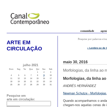
comunidade
agen
Pesquise por palavras e/ou
ARTE EM
CIRCULAÇÃO
« Lembre-se de l
maio 30, 2016
julho 2021
Dom
Seg
Ter
Qua
Qui
Sex
Sab
Morfologias, da linha ao
1
2
3
4
5
6
7
8
9
10
Morfologias, da linha a
11
12
13
14
15
16
17
18
19
20
21
22
23
24
25
26
27
28
29
30
31
ANDRÉS HERNÁNDEZ
Newman Schutze - Morfologias,
Pesquise em
arte em circulação:
Quando acompanhamos o andame
chegam-nos aquelas cenas de i