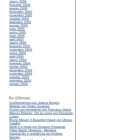
março 2006
fevereiro 2006
janeiro 2006
dezembro 2005
novembro 2005
outubro 2005
setembro 2005
agosto 2005
julho 2005
junho 2005
maio 2005
abril 2005
março 2005
fevereiro 2005
novembro 2004
junho 2004
abril 2004
março 2004
fevereiro 2004
janeiro 2004
dezembro 2003
novembro 2003
outubro 2003
setembro 2003
agosto 2003
As últimas:
Confinamentos por Juliana Borges
Nigredo por Pedro Cesarino
Acervo em movimento por Francisco Dalcol
Marcos Roberto: Um só corpo por Fernanda
Lopes
Bruno Miguel: A Beautiful Image por Ulisses
Carrilho
Iberê e a moda por Gustavo Possamai
Fábio Baroli: Hotspots - Memória,
imaginação e resistência por Andréia
Narciso