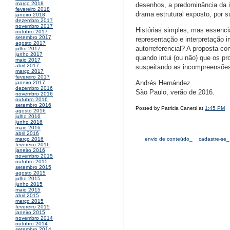
março 2018
desenhos, a predominância da 
fevereiro 2018
drama estrutural exposto, por 
janeiro 2018
dezembro 2017
novembro 2017
Histórias simples, mas essenci
outubro 2017
setembro 2017
representação e interpretação 
agosto 2017
autorreferencial? A proposta c
julho 2017
junho 2017
quando intui (ou não) que os p
maio 2017
abril 2017
suspeitando as incompreensõe
março 2017
fevereiro 2017
Andrés Hernández
janeiro 2017
dezembro 2016
São Paulo, verão de 2016.
novembro 2016
outubro 2016
setembro 2016
Posted by Patricia Canetti at
1:45 PM
agosto 2016
julho 2016
junho 2016
maio 2016
abril 2016
envio de conteúdo_
cadastre-se_
março 2016
fevereiro 2016
janeiro 2016
novembro 2015
outubro 2015
setembro 2015
agosto 2015
julho 2015
junho 2015
maio 2015
abril 2015
março 2015
fevereiro 2015
janeiro 2015
novembro 2014
outubro 2014
setembro 2014