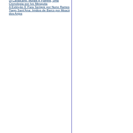
Di Cavalcanti: Murais e Painéis, uma
Cronologia por Ivo Mesquita
A Extinção É Para Sempre por Nuno Ramos
Tiago Sant’Ana: Irmãos de Barco por Moacir
dos Anjos