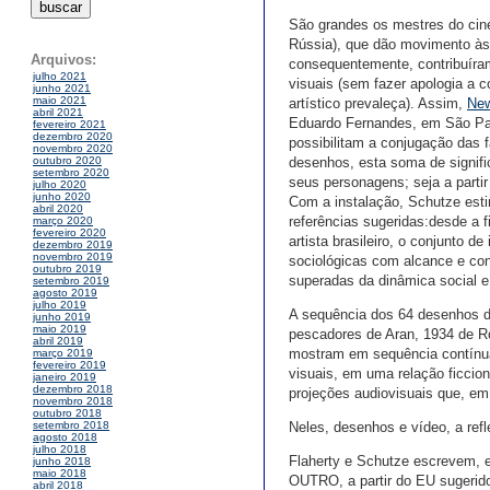
São grandes os mestres do cin
Rússia), que dão movimento às 
Arquivos:
consequentemente, contribuíram
julho 2021
visuais (sem fazer apologia a c
junho 2021
maio 2021
artístico prevaleça). Assim,
Ne
abril 2021
Eduardo Fernandes, em São Paul
fevereiro 2021
dezembro 2020
possibilitam a conjugação das 
novembro 2020
desenhos, esta soma de signific
outubro 2020
setembro 2020
seus personagens; seja a partir
julho 2020
junho 2020
Com a instalação, Schutze estim
abril 2020
referências sugeridas:desde a f
março 2020
fevereiro 2020
artista brasileiro, o conjunto 
dezembro 2019
novembro 2019
sociológicas com alcance e con
outubro 2019
superadas da dinâmica social e
setembro 2019
agosto 2019
julho 2019
A sequência dos 64 desenhos d
junho 2019
maio 2019
pescadores de Aran, 1934 de R
abril 2019
mostram em sequência contínua,
março 2019
fevereiro 2019
visuais, em uma relação ficcion
janeiro 2019
dezembro 2018
projeções audiovisuais que, em
novembro 2018
outubro 2018
Neles, desenhos e vídeo, a refl
setembro 2018
agosto 2018
julho 2018
Flaherty e Schutze escrevem, e
junho 2018
maio 2018
OUTRO, a partir do EU sugerid
abril 2018