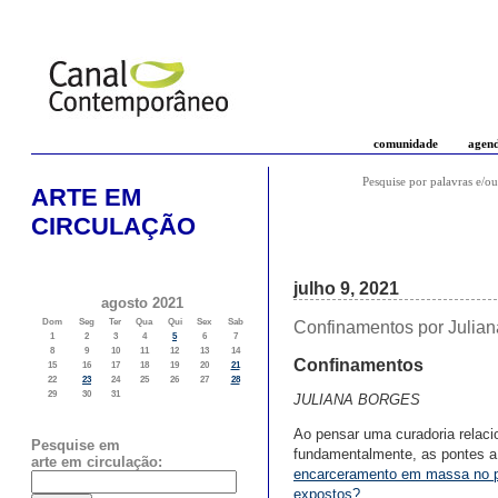
comunidade
agen
Pesquise por palavras e/ou
ARTE EM
CIRCULAÇÃO
julho 9, 2021
agosto 2021
Dom
Seg
Ter
Qua
Qui
Sex
Sab
Confinamentos por Julia
1
2
3
4
5
6
7
8
9
10
11
12
13
14
Confinamentos
15
16
17
18
19
20
21
22
23
24
25
26
27
28
29
30
31
JULIANA BORGES
Ao pensar uma curadoria relaci
Pesquise em
fundamentalmente, as pontes a 
arte em circulação:
encarceramento em massa no p
expostos?