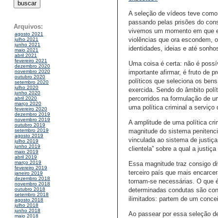
A seleção de vídeos teve como 
passando pelas prisões do con
Arquivos:
vivemos um momento em que ele
agosto 2021
violências que ora escondem, o
julho 2021
junho 2021
identidades, ideias e até sonho
maio 2021
abril 2021
fevereiro 2021
Uma coisa é certa: não é possí
dezembro 2020
importante afirmar, é fruto de 
novembro 2020
outubro 2020
políticos que seleciona os ben
setembro 2020
julho 2020
exercida. Sendo do âmbito polí
junho 2020
percorridos na formulação de um
abril 2020
março 2020
uma política criminal a serviç
fevereiro 2020
dezembro 2019
novembro 2019
A amplitude de uma política cri
outubro 2019
magnitude do sistema penitenci
setembro 2019
agosto 2019
vinculada ao sistema de justiça
julho 2019
junho 2019
clientela” sobre a qual a justiça
maio 2019
abril 2019
março 2019
Essa magnitude traz consigo di
fevereiro 2019
terceiro país que mais encarc
janeiro 2019
dezembro 2018
tornam-se necessárias. O que é
novembro 2018
determinadas condutas são cons
outubro 2018
setembro 2018
ilimitados: partem de um concei
agosto 2018
julho 2018
junho 2018
Ao passear por essa seleção d
maio 2018