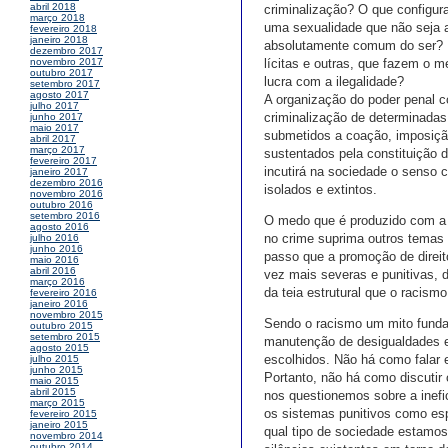
abril 2018
criminalização? O que configur
março 2018
uma sexualidade que não seja a
fevereiro 2018
janeiro 2018
absolutamente comum do ser? 
dezembro 2017
lícitas e outras, que fazem o 
novembro 2017
outubro 2017
lucra com a ilegalidade?
setembro 2017
agosto 2017
A organização do poder penal co
julho 2017
criminalização de determinadas
junho 2017
maio 2017
submetidos a coação, imposiçã
abril 2017
março 2017
sustentados pela constituição 
fevereiro 2017
incutirá na sociedade o senso 
janeiro 2017
dezembro 2016
isolados e extintos.
novembro 2016
outubro 2016
setembro 2016
O medo que é produzido com a 
agosto 2016
no crime suprima outros temas 
julho 2016
junho 2016
passo que a promoção de direit
maio 2016
abril 2016
vez mais severas e punitivas, d
março 2016
da teia estrutural que o racis
fevereiro 2016
janeiro 2016
novembro 2015
Sendo o racismo um mito fundaci
outubro 2015
setembro 2015
manutenção de desigualdades e 
agosto 2015
escolhidos. Não há como falar 
julho 2015
junho 2015
Portanto, não há como discutir
maio 2015
abril 2015
nos questionemos sobre a inefi
março 2015
os sistemas punitivos como es
fevereiro 2015
janeiro 2015
qual tipo de sociedade estamo
novembro 2014
outubro 2014