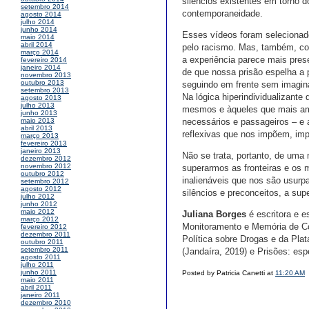
silêncios existentes em torno 
setembro 2014
contemporaneidade.
agosto 2014
julho 2014
junho 2014
Esses vídeos foram selecionad
maio 2014
abril 2014
pelo racismo. Mas, também, co
março 2014
a experiência parece mais pres
fevereiro 2014
janeiro 2014
de que nossa prisão espelha a 
novembro 2013
outubro 2013
seguindo em frente sem imagina
setembro 2013
Na lógica hiperindividualizant
agosto 2013
julho 2013
mesmos e àqueles que mais am
junho 2013
necessários e passageiros – e
maio 2013
abril 2013
reflexivas que nos impõem, imp
março 2013
fevereiro 2013
janeiro 2013
Não se trata, portanto, de uma
dezembro 2012
novembro 2012
superarmos as fronteiras e os m
outubro 2012
inalienáveis que nos são usurp
setembro 2012
agosto 2012
silêncios e preconceitos, a supe
julho 2012
junho 2012
maio 2012
Juliana Borges
é escritora e e
março 2012
Monitoramento e Memória de Co
fevereiro 2012
dezembro 2011
Política sobre Drogas e da Pla
outubro 2011
setembro 2011
(Jandaíra, 2019) e Prisões: esp
agosto 2011
julho 2011
junho 2011
Posted by Patricia Canetti at
11:20 AM
maio 2011
abril 2011
janeiro 2011
dezembro 2010