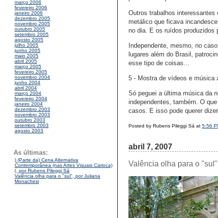
março 2006
fevereiro 2006
Outros trabalhos interessantes
janeiro 2006
dezembro 2005
metálico que ficava incandesce
novembro 2005
outubro 2005
no dia. E os ruídos produzidos 
setembro 2005
agosto 2005
Independente, mesmo, no caso, 
julho 2005
junho 2005
lugares além do Brasil, patroc
maio 2005
abril 2005
esse tipo de coisas...
março 2005
fevereiro 2005
5 - Mostra de vídeos e música 
novembro 2004
junho 2004
abril 2004
Só peguei a última música da no
março 2004
fevereiro 2004
independentes, também. O que n
janeiro 2004
dezembro 2003
casos. E isso pode querer dizer
novembro 2003
outubro 2003
setembro 2003
Posted by Rubens Pileggi Sá at
5:56 
agosto 2003
abril 7, 2007
As últimas:
) (Parte da) Cena Alternativa
Valência olha para o "sul
Contemporânea (nas Artes Visuais Carioca)
(, por Rubens Pileggi Sá
Valência olha para o "sul", por Juliana
Monachesi