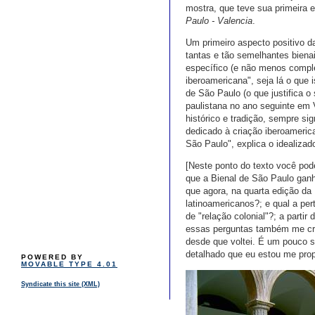
mostra, que teve sua primeira 
Paulo - Valencia
.
Um primeiro aspecto positivo d
tantas e tão semelhantes biena
específico (e não menos comple
iberoamericana", seja lá o que 
de São Paulo (o que justifica 
paulistana no ano seguinte em 
histórico e tradição, sempre sig
dedicado à criação iberoamerica
São Paulo", explica o idealizad
[Neste ponto do texto você pod
que a Bienal de São Paulo gan
que agora, na quarta edição da 
latinoamericanos?; e qual a per
de "relação colonial"?; a parti
essas perguntas também me cruz
desde que voltei. É um pouco so
detalhado que eu estou me prop
POWERED BY
MOVABLE TYPE 4.01
Syndicate this site (XML)