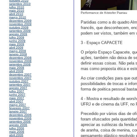
outubro 2010
setembro 2010
julho 2010
maio 2010
Performance de Kristofer Paetau
abril 2010
março 2010
dezembro 2009
Paródias como a do quadro Alm
novembro 2009
francês, que desconhecem, enqu
outubro 2009
setembro 2009
podem ser vistos, também em
agosto 2009
julho 2009
junho 2009
3 - Espaço CAPACETE
maio 2009
abril 2009
março 2009
O próprio Espaço Capacete, que
janeiro 2009
ações, também não deixa de ser
dezembro 2008
novembro 2008
definir essas coisas. Não pela
setembro 2008
maio 2008
mas como proposta ética e estét
abril 2008
dezembro 2007
Ao criar condições para que ou
novembro 2007
outubro 2007
possibilidades de trocas e info
setembro 2007
agosto 2007
forma de poética pessoal bast
julho 2007
junho 2007
4 - Mostra e resultado de wors
maio 2007
abril 2007
UFRJ e de cinema da UFF, no 
março 2007
fevereiro 2007
janeiro 2007
Precedido por vários dias de o
dezembro 2006
novembro 2006
foram ofuscados pela quantida
setembro 2006
apreciar as sutilezas da fenda 
agosto 2006
julho 2006
de aranha, coisa de menina, co
maio 2006
pensamento plástico resolvido 
abril 2006