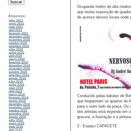
Ocupando hotéis de alta rotati
que reuniu exposição de quadros
Arquivos:
de acesso desses locais onde 
julho 2021
junho 2021
maio 2021
abril 2021
fevereiro 2021
dezembro 2020
novembro 2020
outubro 2020
setembro 2020
julho 2020
junho 2020
abril 2020
março 2020
fevereiro 2020
dezembro 2019
novembro 2019
outubro 2019
setembro 2019
agosto 2019
julho 2019
junho 2019
maio 2019
abril 2019
março 2019
Conduzido pelas batutas de Bet
fevereiro 2019
que freqüentam os quartos do ho
janeiro 2019
dezembro 2018
para o outro lado da praça. Ou s
novembro 2018
outubro 2018
dos artistas está expondo em u
setembro 2018
gravura, a ilustração e a pintura
agosto 2018
julho 2018
junho 2018
2 - Espaço CAPACETE
maio 2018
abril 2018