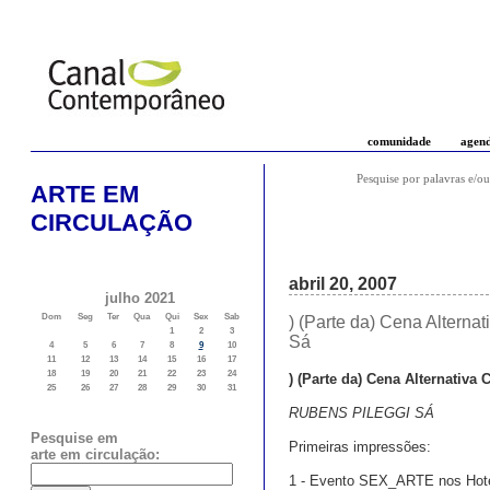
comunidade
agen
Pesquise por palavras e/ou
ARTE EM
CIRCULAÇÃO
abril 20, 2007
julho 2021
Dom
Seg
Ter
Qua
Qui
Sex
Sab
) (Parte da) Cena Alterna
1
2
3
Sá
4
5
6
7
8
9
10
11
12
13
14
15
16
17
18
19
20
21
22
23
24
) (Parte da) Cena Alternativa
25
26
27
28
29
30
31
RUBENS PILEGGI SÁ
Pesquise em
Primeiras impressões:
arte em circulação:
1 - Evento SEX_ARTE nos Hotéi