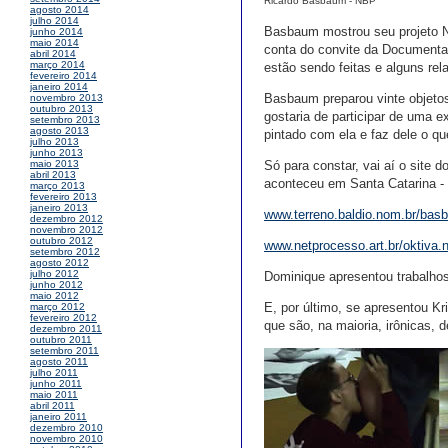
Ricardo Basbaum - NBP
agosto 2014
julho 2014
Basbaum mostrou seu projeto N
junho 2014
maio 2014
conta do convite da Documenta 
abril 2014
março 2014
estão sendo feitas e alguns rel
fevereiro 2014
janeiro 2014
Basbaum preparou vinte objetos
novembro 2013
outubro 2013
gostaria de participar de uma ex
setembro 2013
agosto 2013
pintado com ela e faz dele o qu
julho 2013
junho 2013
Só para constar, vai aí o site 
maio 2013
abril 2013
aconteceu em Santa Catarina - 
março 2013
fevereiro 2013
janeiro 2013
www.terreno.baldio.nom.br/bas
dezembro 2012
novembro 2012
outubro 2012
www.netprocesso.art.br/oktiva.
setembro 2012
agosto 2012
julho 2012
Dominique apresentou trabalhos
junho 2012
maio 2012
E, por último, se apresentou K
março 2012
fevereiro 2012
que são, na maioria, irônicas, 
dezembro 2011
outubro 2011
setembro 2011
agosto 2011
julho 2011
junho 2011
maio 2011
abril 2011
janeiro 2011
dezembro 2010
novembro 2010