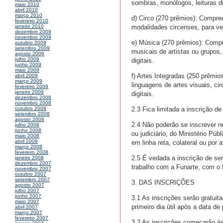
sombras, monólogos, leituras dr
maio 2010
abril 2010
março 2010
d) Circo (270 prêmios): Compre
fevereiro 2010
modalidades circenses, para ve
janeiro 2010
dezembro 2009
novembro 2009
e) Música (270 prêmios): Comp
outubro 2009
setembro 2009
musicais de artistas ou grupos,
agosto 2009
julho 2009
digitais.
junho 2009
maio 2009
f) Artes Integradas (250 prêmi
abril 2009
março 2009
linguagens de artes visuais, ci
fevereiro 2009
janeiro 2009
digitais.
dezembro 2008
novembro 2008
2.3 Fica limitada a inscrição de
outubro 2008
setembro 2008
agosto 2008
2.4 Não poderão se inscrever n
julho 2008
junho 2008
ou judiciário, do Ministério Pú
maio 2008
abril 2008
em linha reta, colateral ou por a
março 2008
fevereiro 2008
2.5 É vedada a inscrição de ser
janeiro 2008
dezembro 2007
trabalho com a Funarte, com o 
novembro 2007
outubro 2007
setembro 2007
3. DAS INSCRIÇÕES
agosto 2007
julho 2007
junho 2007
3.1 As inscrições serão gratuita
maio 2007
primeiro dia útil após a data de 
abril 2007
março 2007
fevereiro 2007
3.2 As inscrições começarão às 