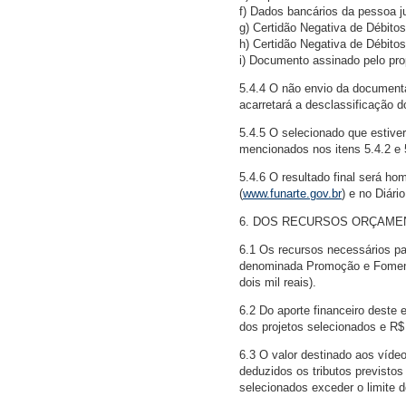
f) Dados bancários da pessoa j
g) Certidão Negativa de Débitos
h) Certidão Negativa de Débitos
i) Documento assinado pelo prop
5.4.4 O não envio da document
acarretará a desclassificação do
5.4.5 O selecionado que estive
mencionados nos itens 5.4.2 e 5
5.4.6 O resultado final será ho
(
www.funarte.gov.br
) e no Diári
6. DOS RECURSOS ORÇAME
6.1 Os recursos necessários p
denominada Promoção e Fomento 
dois mil reais).
6.2 Do aporte financeiro deste 
dos projetos selecionados e R$ 
6.3 O valor destinado aos vídeo
deduzidos os tributos previstos
selecionados exceder o limite d