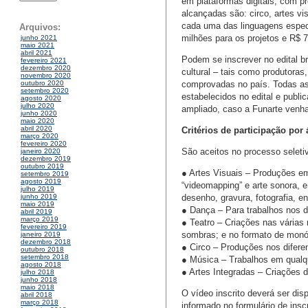
em plataformas digitais, com p
alcançadas são: circo, artes vi
cada uma das linguagens especí
Arquivos:
milhões para os projetos e R$ 7
junho 2021
maio 2021
abril 2021
Podem se inscrever no edital br
fevereiro 2021
dezembro 2020
cultural – tais como produtora
novembro 2020
comprovadas no país. Todas as 
outubro 2020
setembro 2020
estabelecidos no edital e publ
agosto 2020
julho 2020
ampliado, caso a Funarte venha
junho 2020
maio 2020
abril 2020
Critérios de participação por 
março 2020
fevereiro 2020
São aceitos no processo seletiv
janeiro 2020
dezembro 2019
outubro 2019
● Artes Visuais – Produções em
setembro 2019
agosto 2019
“videomapping” e arte sonora, 
julho 2019
desenho, gravura, fotografia, en
junho 2019
maio 2019
● Dança – Para trabalhos nos 
abril 2019
março 2019
● Teatro – Criações nas várias
fevereiro 2019
sombras; e no formato de monól
janeiro 2019
dezembro 2018
● Circo – Produções nos diferen
outubro 2018
setembro 2018
● Música – Trabalhos em qualqu
agosto 2018
● Artes Integradas – Criações 
julho 2018
junho 2018
maio 2018
O vídeo inscrito deverá ser dis
abril 2018
março 2018
informado no formulário de ins