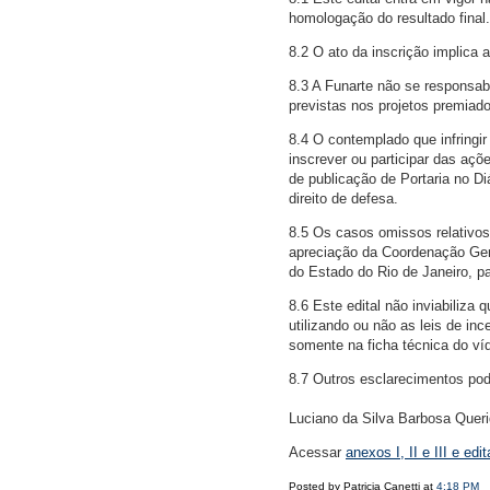
homologação do resultado final.
8.2 O ato da inscrição implica 
8.3 A Funarte não se responsabi
previstas nos projetos premiad
8.4 O contemplado que infringir
inscrever ou participar das açõ
de publicação de Portaria no Di
direito de defesa.
8.5 Os casos omissos relativos
apreciação da Coordenação Geral
do Estado do Rio de Janeiro, pa
8.6 Este edital não inviabiliza 
utilizando ou não as leis de inc
somente na ficha técnica do ví
8.7 Outros esclarecimentos pod
Luciano da Silva Barbosa Quer
Acessar
anexos I, II e III e edit
Posted by Patricia Canetti at
4:18 PM