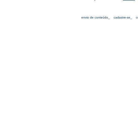
envio de conteúdo_
cadastre-se_
c