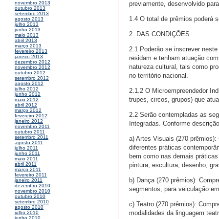
previamente, desenvolvido para
novembro 2013
outubro 2013
setembro 2013
1.4 O total de prêmios poderá s
agosto 2013
julho 2013
junho 2013
2. DAS CONDIÇÕES
maio 2013
abril 2013
março 2013
2.1 Poderão se inscrever neste 
fevereiro 2013
janeiro 2013
residam e tenham atuação compr
dezembro 2012
natureza cultural, tais como p
novembro 2012
outubro 2012
no território nacional.
setembro 2012
agosto 2012
julho 2012
2.1.2 O Microempreendedor Indi
junho 2012
trupes, circos, grupos) que atu
maio 2012
abril 2012
março 2012
2.2 Serão contempladas as segui
fevereiro 2012
janeiro 2012
Integradas. Conforme descrição
novembro 2011
outubro 2011
setembro 2011
a) Artes Visuais (270 prêmios)
agosto 2011
diferentes práticas contemporân
julho 2011
junho 2011
bem como nas demais práticas c
maio 2011
pintura, escultura, desenho, gra
abril 2011
março 2011
fevereiro 2011
b) Dança (270 prêmios): Compr
janeiro 2011
dezembro 2010
segmentos, para veiculação em 
novembro 2010
outubro 2010
setembro 2010
c) Teatro (270 prêmios): Compr
agosto 2010
modalidades da linguagem teatra
julho 2010
junho 2010