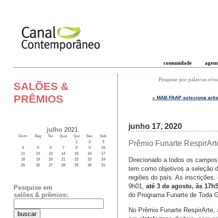
comunidade
agen
Pesquise por palavras e/ou
SALÕES &
PRÊMIOS
« MAB FAAP seleciona artis
junho 17, 2020
julho 2021
Dom
Seg
Ter
Qua
Qui
Sex
Sab
Prêmio Funarte RespirArte
1
2
3
4
5
6
7
8
9
10
11
12
13
14
15
16
17
Direcionado a todos os campos 
18
19
20
21
22
23
24
25
26
27
28
29
30
31
tem como objetivos a seleção d
regiões do país. As inscrições,
9h01,
até 3 de agosto, às 17h
Pesquise em
do Programa Funarte de Toda G
salões & prêmios:
No Prêmio Funarte RespirArte, a