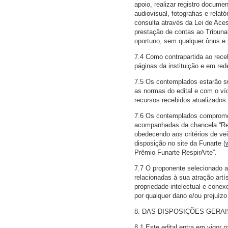
apoio, realizar registro documen
audiovisual, fotografias e rela
consulta através da Lei de Aces
prestação de contas ao Tribun
oportuno, sem qualquer ônus e 
7.4 Como contrapartida ao rece
páginas da instituição e em rede
7.5 Os contemplados estarão su
as normas do edital e com o ví
recursos recebidos atualizados 
7.6 Os contemplados compromete
acompanhadas da chancela “Rea
obedecendo aos critérios de ve
disposição no site da Funarte (
Prêmio Funarte RespirArte”.
7.7 O proponente selecionado as
relacionadas à sua atração artí
propriedade intelectual e conex
por qualquer dano e/ou prejuíz
8. DAS DISPOSIÇÕES GERAI
8.1 Este edital entra em vigor 