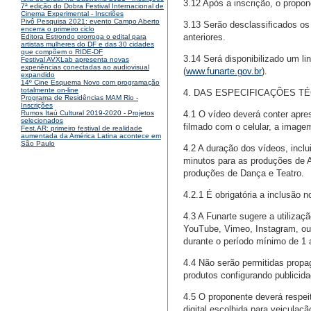
3.12 Após a inscrição, o propo
7ª edição do Dobra Festival Internacional de
Cinema Experimental - Inscriões
Pivô Pesquisa 2021: evento Campo Aberto
3.13 Serão desclassificados os
encerra o primeiro ciclo
anteriores.
Editora Estrondo prorroga o edital para
artistas mulheres do DF e das 30 cidades
que compõem o RIDE-DF
3.14 Será disponibilizado um li
Festival AVXLab apresenta novas
experiências conectadas ao audiovisual
(
www.funarte.gov.br
).
expandido
14º Cine Esquema Novo com programação
totalmente on-line
4. DAS ESPECIFICAÇÕES T
Programa de Residências MAM Rio -
Inscrições
4.1 O vídeo deverá conter apre
Rumos Itaú Cultural 2019-2020 - Projetos
selecionados
filmado com o celular, a imagem
Fest.AR: primeiro festival de realidade
aumentada da América Latina acontece em
São Paulo
4.2 A duração dos vídeos, inclu
minutos para as produções de A
produções de Dança e Teatro.
4.2.1 É obrigatória a inclusão 
4.3 A Funarte sugere a utiliza
YouTube, Vimeo, Instagram, ou o
durante o período mínimo de 1 
4.4 Não serão permitidas prop
produtos configurando publicida
4.5 O proponente deverá respeit
digital escolhida para veiculaç