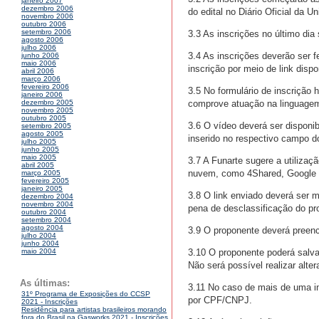
janeiro 2007
dezembro 2006
do edital no Diário Oficial da Un
novembro 2006
outubro 2006
setembro 2006
3.3 As inscrições no último dia
agosto 2006
julho 2006
3.4 As inscrições deverão ser f
junho 2006
maio 2006
inscrição por meio de link dispo
abril 2006
março 2006
fevereiro 2006
3.5 No formulário de inscrição
janeiro 2006
comprove atuação na linguagem 
dezembro 2005
novembro 2005
outubro 2005
3.6 O vídeo deverá ser disponib
setembro 2005
agosto 2005
inserido no respectivo campo do
julho 2005
junho 2005
maio 2005
3.7 A Funarte sugere a utiliz
abril 2005
nuvem, como 4Shared, Google Dr
março 2005
fevereiro 2005
janeiro 2005
3.8 O link enviado deverá ser 
dezembro 2004
novembro 2004
pena de desclassificação do pr
outubro 2004
setembro 2004
agosto 2004
3.9 O proponente deverá preenc
julho 2004
junho 2004
3.10 O proponente poderá salvar
maio 2004
Não será possível realizar alte
As últimas:
3.11 No caso de mais de uma in
31º Programa de Exposições do CCSP
por CPF/CNPJ.
2021 - Inscrições
Residência para artistas brasileiros morando
fora do Brasil na Gasworks 2021 - Inscrições