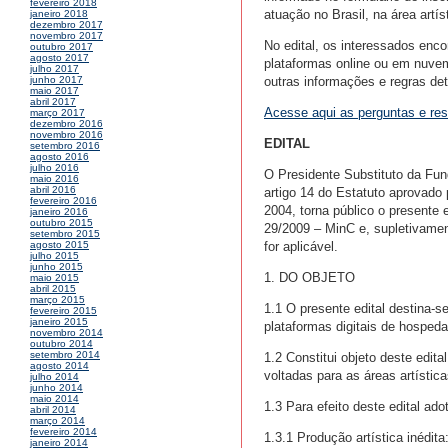
fevereiro 2018
atuação no Brasil, na área artís
janeiro 2018
dezembro 2017
novembro 2017
No edital, os interessados enco
outubro 2017
agosto 2017
plataformas online ou em nuvem
julho 2017
outras informações e regras de
junho 2017
maio 2017
abril 2017
Acesse aqui as perguntas e res
março 2017
dezembro 2016
novembro 2016
EDITAL
setembro 2016
agosto 2016
julho 2016
O Presidente Substituto da Fund
maio 2016
abril 2016
artigo 14 do Estatuto aprovado 
fevereiro 2016
2004, torna público o presente
janeiro 2016
outubro 2015
29/2009 – MinC e, supletivamen
setembro 2015
for aplicável.
agosto 2015
julho 2015
junho 2015
1. DO OBJETO
maio 2015
abril 2015
março 2015
1.1 O presente edital destina-s
fevereiro 2015
janeiro 2015
plataformas digitais de hospeda
novembro 2014
outubro 2014
setembro 2014
1.2 Constitui objeto deste edit
agosto 2014
voltadas para as áreas artístic
julho 2014
junho 2014
maio 2014
1.3 Para efeito deste edital ado
abril 2014
março 2014
fevereiro 2014
1.3.1 Produção artística inédita
janeiro 2014