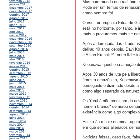
fevereiro 2018
Mas num mundo contraditório e 
janeiro 2018
Pode ser um tempo de renascimen
dezembro 2017
novembro 2017
como sempre foi.
outubro 2017
agosto 2017
julho 2017
O escritor uruguaio Eduardo Gal
junho 2017
está no horizonte, por tanto, 
maio 2017
abril 2017
mais a procuramos mais se nos 
março 2017
dezembro 2016
novembro 2016
Após a derrocada das ditaduras
setembro 2016
delirar. 40 anos depois, Davi 
agosto 2016
julho 2016
e Ailton Krenak **, outro líder 
maio 2016
abril 2016
fevereiro 2016
Kopenawa questiona a noção de
janeiro 2016
outubro 2015
setembro 2015
Após 30 anos de luta pela liber
agosto 2015
floresta amazônica, Kopenawa a
julho 2015
junho 2015
perseguido e dizimado desde a 
maio 2015
abril 2015
como algo separado da naturez
março 2015
fevereiro 2015
Os Yorubá não precisam do adv
janeiro 2015
novembro 2014
homem branco" demorou centena
outubro 2014
setembro 2014
existência como algo complexo
agosto 2014
julho 2014
Hoje, não o hoje do circa, ago
junho 2014
maio 2014
em que somos alienados de nos
abril 2014
março 2014
fevereiro 2014
Notícias falsas, deep fake, fal
janeiro 2014