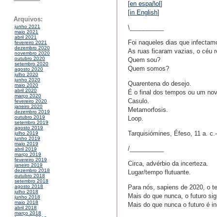
[
en español
]
[
in English
]
Arquivos:
\__________
junho 2021
maio 2021
abril 2021
Foi naqueles dias que infectam
fevereiro 2021
dezembro 2020
As ruas ficaram vazias, o céu r
novembro 2020
outubro 2020
Quem sou?
setembro 2020
Quem somos?
agosto 2020
julho 2020
junho 2020
Quarentena do desejo.
maio 2020
abril 2020
É o final dos tempos ou um no
março 2020
Casulo.
fevereiro 2020
janeiro 2020
Metamorfosis.
dezembro 2019
outubro 2019
Loop.
setembro 2019
agosto 2019
Tarquisiómines, Éfeso, 11 a. c.
julho 2019
junho 2019
maio 2019
/__________
abril 2019
março 2019
fevereiro 2019
Circa, advérbio da incerteza.
janeiro 2019
dezembro 2018
Lugar/tempo flutuante.
outubro 2018
setembro 2018
Para nós, sapiens de 2020, o t
agosto 2018
julho 2018
Mais do que nunca, o futuro sig
junho 2018
maio 2018
Mais do que nunca o futuro é in
abril 2018
março 2018