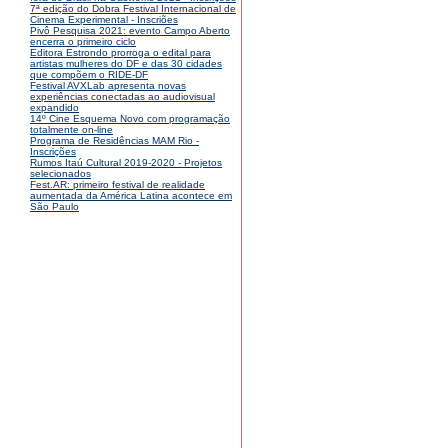
7ª edição do Dobra Festival Internacional de
Cinema Experimental - Inscriões
Pivô Pesquisa 2021: evento Campo Aberto
encerra o primeiro ciclo
Editora Estrondo prorroga o edital para
artistas mulheres do DF e das 30 cidades
que compõem o RIDE-DF
Festival AVXLab apresenta novas
experiências conectadas ao audiovisual
expandido
14º Cine Esquema Novo com programação
totalmente on-line
Programa de Residências MAM Rio -
Inscrições
Rumos Itaú Cultural 2019-2020 - Projetos
selecionados
Fest.AR: primeiro festival de realidade
aumentada da América Latina acontece em
São Paulo