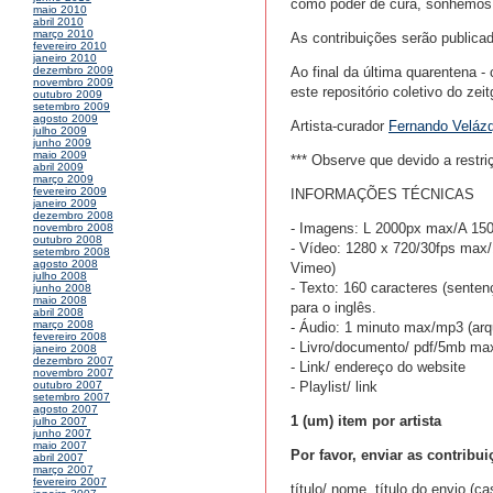
como poder de cura, sonhemos
maio 2010
abril 2010
março 2010
As contribuições serão publicad
fevereiro 2010
janeiro 2010
Ao final da última quarentena -
dezembro 2009
novembro 2009
este repositório coletivo do zeit
outubro 2009
setembro 2009
agosto 2009
Artista-curador
Fernando Veláz
julho 2009
junho 2009
maio 2009
*** Observe que devido a restr
abril 2009
março 2009
fevereiro 2009
INFORMAÇÕES TÉCNICAS
janeiro 2009
dezembro 2008
- Imagens: L 2000px max/A 1500
novembro 2008
outubro 2008
- Vídeo: 1280 x 720/30fps max
setembro 2008
agosto 2008
Vimeo)
julho 2008
- Texto: 160 caracteres (senten
junho 2008
maio 2008
para o inglês.
abril 2008
março 2008
- Áudio: 1 minuto max/mp3 (ar
fevereiro 2008
- Livro/documento/ pdf/5mb ma
janeiro 2008
dezembro 2007
- Link/ endereço do website
novembro 2007
- Playlist/ link
outubro 2007
setembro 2007
agosto 2007
1 (um) item por artista
julho 2007
junho 2007
maio 2007
Por favor, enviar as contribui
abril 2007
março 2007
fevereiro 2007
título/ nome, título do envio (ca