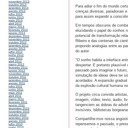
novembro 2013
outubro 2013
Para adiar o fim do mundo cert
setembro 2013
crenças diversas, paradoxais e
agosto 2013
julho 2013
para assim expandir a consciên
junho 2013
maio 2013
abril 2013
Em tempos obscuros de combate a
março 2013
elucidando o papel do sonhos 
fevereiro 2013
janeiro 2013
potencial de transformação rela
dezembro 2012
novembro 2012
Ribeiro e das centenas de cient
outubro 2012
propondo analogias entre as pa
setembro 2012
agosto 2012
do autor.
julho 2012
junho 2012
maio 2012
"O sonho habita a interface en
abril 2012
despertar. E portanto plausíve
março 2012
fevereiro 2012
passado para imaginar o futuro,
janeiro 2012
novembro 2011
simulação de ideias deve ter s
outubro 2011
acordados. A expansão gradual 
setembro 2011
agosto 2011
da explosão cultural humana no
julho 2011
junho 2011
maio 2011
O projeto circa convida artistas
abril 2011
imagem, vídeo, texto, áudio, liv
março 2011
fevereiro 2011
tangenciem as dobras do advérb
janeiro 2011
dezembro 2010
invisíveis, bibliotecas borgean
novembro 2010
outubro 2010
setembro 2010
Compartilhe-mos nossa angúst
agosto 2010
repensemos o passado, o presen
julho 2010
junho 2010