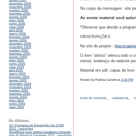
janeiro 2007
dezembro 2006
novembro 2006
No corpo da mensagem: site pes
outubro 2006
setembro 2006
agosto 2006
Ao enviar material você autor
julho 2006
junho 2006
*Observar que devido a program
maio 2006
abril 2006
março 2006
OBSERVAÇÕES
fevereiro 2006
janeiro 2006
dezembro 2005
No site do projeto -
thecircapro
novembro 2005
outubro 2005
setembro 2005
O item “artists" elenca todo o 
agosto 2005
nome), endereço do website pes
julho 2005
junho 2005
maio 2005
Material em pdf, capas de livro 
abril 2005
março 2005
fevereiro 2005
Posted by Patricia Canetti at
2:34 PM
janeiro 2005
dezembro 2004
novembro 2004
outubro 2004
setembro 2004
agosto 2004
envio de conteúdo_
cadastre-se_
c
julho 2004
junho 2004
maio 2004
As últimas:
31º Programa de Exposições do CCSP
2021 - Inscrições
Residência para artistas brasileiros morando
fora do Brasil na Gasworks 2021 - Inscrições