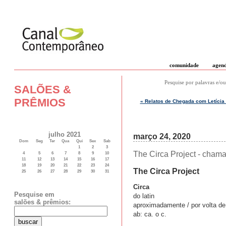
comunidade
agen
Pesquise por palavras e/ou
SALÕES &
PRÊMIOS
« Relatos de Chegada com Letícia
julho 2021
março 24, 2020
Dom
Seg
Ter
Qua
Qui
Sex
Sab
1
2
3
The Circa Project - cham
4
5
6
7
8
9
10
11
12
13
14
15
16
17
18
19
20
21
22
23
24
The Circa Project
25
26
27
28
29
30
31
Circa
Pesquise em
do latin
salões & prêmios:
aproximadamente / por volta de
ab: ca. o c.