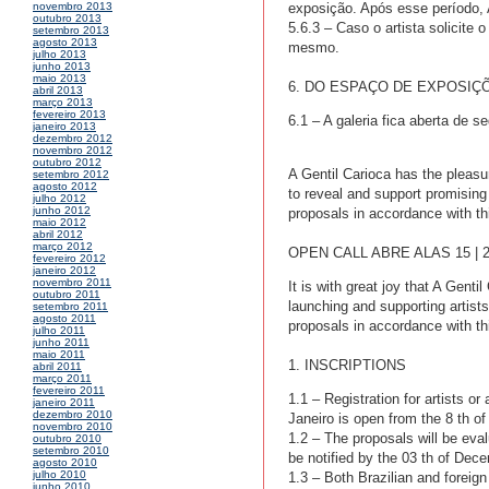
exposição. Após esse período, 
novembro 2013
outubro 2013
5.6.3 – Caso o artista solicite
setembro 2013
agosto 2013
mesmo.
julho 2013
junho 2013
maio 2013
6. DO ESPAÇO DE EXPOSIÇ
abril 2013
março 2013
fevereiro 2013
6.1 – A galeria fica aberta de 
janeiro 2013
dezembro 2012
novembro 2012
outubro 2012
A Gentil Carioca has the pleasu
setembro 2012
agosto 2012
to reveal and support promising 
julho 2012
junho 2012
proposals in accordance with th
maio 2012
abril 2012
março 2012
OPEN CALL ABRE ALAS 15 | 
fevereiro 2012
janeiro 2012
novembro 2011
It is with great joy that A Gent
outubro 2011
launching and supporting artists
setembro 2011
agosto 2011
proposals in accordance with thi
julho 2011
junho 2011
maio 2011
1. INSCRIPTIONS
abril 2011
março 2011
fevereiro 2011
1.1 – Registration for artists or
janeiro 2011
dezembro 2010
Janeiro is open from the 8 th o
novembro 2010
1.2 – The proposals will be eval
outubro 2010
setembro 2010
be notified by the 03 th of Dec
agosto 2010
julho 2010
1.3 – Both Brazilian and foreign
junho 2010