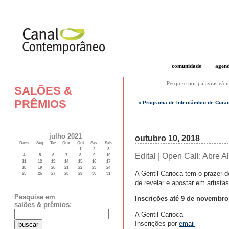
comunidade
agen
Pesquise por palavras e/ou
SALÕES &
PRÊMIOS
« Programa de Intercâmbio de Curad
julho 2021
outubro 10, 2018
Dom
Seg
Ter
Qua
Qui
Sex
Sab
1
2
3
Edital | Open Call: Abre A
4
5
6
7
8
9
10
11
12
13
14
15
16
17
18
19
20
21
22
23
24
A Gentil Carioca tem o prazer 
25
26
27
28
29
30
31
de revelar e apostar em artista
Pesquise em
Inscrições até 9 de novembro
salões & prêmios:
A Gentil Carioca
Inscrições por
email