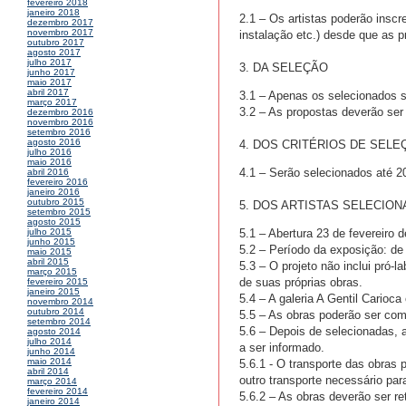
fevereiro 2018
janeiro 2018
2.1 – Os artistas poderão inscr
dezembro 2017
novembro 2017
instalação etc.) desde que as 
outubro 2017
agosto 2017
julho 2017
3. DA SELEÇÃO
junho 2017
maio 2017
abril 2017
3.1 – Apenas os selecionados se
março 2017
3.2 – As propostas deverão se
dezembro 2016
novembro 2016
setembro 2016
agosto 2016
4. DOS CRITÉRIOS DE SELE
julho 2016
maio 2016
4.1 – Serão selecionados até 20
abril 2016
fevereiro 2016
janeiro 2016
outubro 2015
5. DOS ARTISTAS SELECIO
setembro 2015
agosto 2015
5.1 – Abertura 23 de fevereiro 
julho 2015
junho 2015
5.2 – Período da exposição: de
maio 2015
abril 2015
5.3 – O projeto não inclui pró-
março 2015
de suas próprias obras.
fevereiro 2015
janeiro 2015
5.4 – A galeria A Gentil Carioc
novembro 2014
outubro 2014
5.5 – As obras poderão ser com
setembro 2014
5.6 – Depois de selecionadas, 
agosto 2014
julho 2014
a ser informado.
junho 2014
maio 2014
5.6.1 - O transporte das obras 
abril 2014
outro transporte necessário par
março 2014
fevereiro 2014
5.6.2 – As obras deverão ser re
janeiro 2014