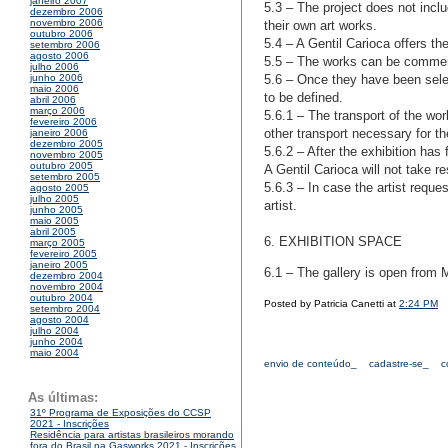
janeiro 2007
5.3 – The project does not inclu
dezembro 2006
novembro 2006
their own art works.
outubro 2006
5.4 – A Gentil Carioca offers the
setembro 2006
agosto 2006
5.5 – The works can be commerci
julho 2006
5.6 – Once they have been selec
junho 2006
maio 2006
to be defined.
abril 2006
março 2006
5.6.1 – The transport of the work
fevereiro 2006
other transport necessary for th
janeiro 2006
dezembro 2005
5.6.2 – After the exhibition has 
novembro 2005
outubro 2005
A Gentil Carioca will not take re
setembro 2005
5.6.3 – In case the artist reque
agosto 2005
julho 2005
artist.
junho 2005
maio 2005
abril 2005
6. EXHIBITION SPACE
março 2005
fevereiro 2005
janeiro 2005
6.1 – The gallery is open from 
dezembro 2004
novembro 2004
outubro 2004
Posted by Patricia Canetti at
2:24 PM
setembro 2004
agosto 2004
julho 2004
junho 2004
maio 2004
envio de conteúdo_
cadastre-se_
c
As últimas:
31º Programa de Exposições do CCSP
2021 - Inscrições
Residência para artistas brasileiros morando
fora do Brasil na Gasworks 2021 - Inscrições