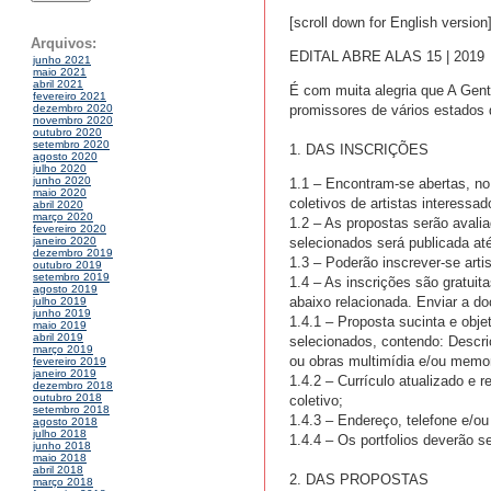
[scroll down for English version
Arquivos:
EDITAL ABRE ALAS 15 | 2019
junho 2021
maio 2021
abril 2021
É com muita alegria que A Gent
fevereiro 2021
promissores de vários estados d
dezembro 2020
novembro 2020
outubro 2020
setembro 2020
1. DAS INSCRIÇÕES
agosto 2020
julho 2020
junho 2020
1.1 – Encontram-se abertas, no
maio 2020
coletivos de artistas interessa
abril 2020
março 2020
1.2 – As propostas serão avali
fevereiro 2020
selecionados será publicada at
janeiro 2020
dezembro 2019
1.3 – Poderão inscrever-se artis
outubro 2019
setembro 2019
1.4 – As inscrições são gratuit
agosto 2019
abaixo relacionada. Enviar a 
julho 2019
junho 2019
1.4.1 – Proposta sucinta e obje
maio 2019
abril 2019
selecionados, contendo: Descri
março 2019
ou obras multimídia e/ou memori
fevereiro 2019
janeiro 2019
1.4.2 – Currículo atualizado e r
dezembro 2018
outubro 2018
coletivo;
setembro 2018
1.4.3 – Endereço, telefone e/ou
agosto 2018
julho 2018
1.4.4 – Os portfolios deverão 
junho 2018
maio 2018
abril 2018
2. DAS PROPOSTAS
março 2018