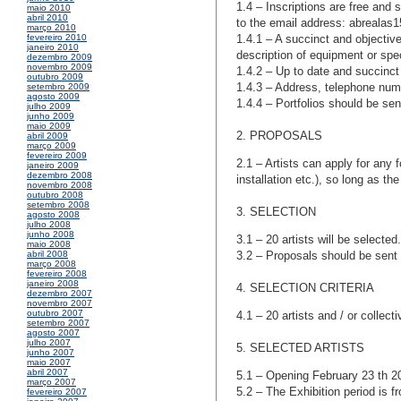
1.4 – Inscriptions are free and 
maio 2010
abril 2010
to the email address: abreala
março 2010
1.4.1 – A succinct and objective
fevereiro 2010
janeiro 2010
description of equipment or spec
dezembro 2009
novembro 2009
1.4.2 – Up to date and succinct 
outubro 2009
1.4.3 – Address, telephone numb
setembro 2009
agosto 2009
1.4.4 – Portfolios should be se
julho 2009
junho 2009
maio 2009
2. PROPOSALS
abril 2009
março 2009
fevereiro 2009
2.1 – Artists can apply for any 
janeiro 2009
dezembro 2008
installation etc.), so long as t
novembro 2008
outubro 2008
setembro 2008
3. SELECTION
agosto 2008
julho 2008
junho 2008
3.1 – 20 artists will be selected
maio 2008
3.2 – Proposals should be sent
abril 2008
março 2008
fevereiro 2008
janeiro 2008
4. SELECTION CRITERIA
dezembro 2007
novembro 2007
outubro 2007
4.1 – 20 artists and / or collect
setembro 2007
agosto 2007
julho 2007
5. SELECTED ARTISTS
junho 2007
maio 2007
abril 2007
5.1 – Opening February 23 th 2
março 2007
5.2 – The Exhibition period is 
fevereiro 2007