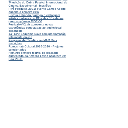
7ª edição do Dobra Festival Internacional de
Cinema Experimental - Inscriões
Pivô Pesquisa 2021: evento Campo Aberto
encerra o primeiro ciclo
Editora Estrondo prorroga o edital para
artistas mulheres do DF e das 30 cidades
que compõem o RIDE-DF
Festival AVXLab apresenta novas
experiências conectadas ao audiovisual
expandido
14º Cine Esquema Novo com programação
totalmente on-line
Programa de Residências MAM Rio -
Inscrições
Rumos Itaú Cultural 2019-2020 - Projetos
selecionados
Fest.AR: primeiro festival de realidade
aumentada da América Latina acontece em
São Paulo