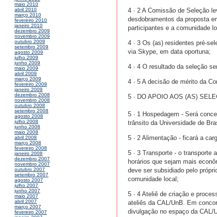
maio 2010
4 · 2 A Comissão de Seleção lev
abril 2010
março 2010
desdobramentos da proposta em 
fevereiro 2010
janeiro 2010
participantes e a comunidade lo
dezembro 2009
novembro 2009
outubro 2009
4 · 3 Os (as) residentes pré-se
setembro 2009
via Skype, em data oportuna;
agosto 2009
julho 2009
junho 2009
4 · 4 O resultado da seleção se
maio 2009
abril 2009
março 2009
4 · 5 A decisão de mérito da Co
fevereiro 2009
janeiro 2009
dezembro 2008
5 · DO APOIO AOS (AS) SEL
novembro 2008
outubro 2008
setembro 2008
5 · 1 Hospedagem - Será conced
agosto 2008
julho 2008
trânsito da Universidade de Bra
junho 2008
maio 2008
5 · 2 Alimentação - ficará a car
abril 2008
março 2008
fevereiro 2008
5 · 3 Transporte - o transporte 
janeiro 2008
dezembro 2007
horários que sejam mais econô
novembro 2007
deve ser subsidiado pelo própr
outubro 2007
setembro 2007
comunidade local;
agosto 2007
julho 2007
junho 2007
5 · 4 Ateliê de criação e proce
maio 2007
abril 2007
ateliês da CAL/UnB. Em concord
março 2007
divulgação no espaço da CAL/U
fevereiro 2007