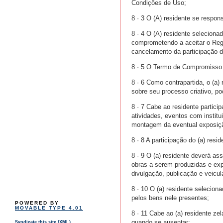
Condições de Uso;
8 · 3 O (A) residente se respon
8 · 4 O (A) residente selecio
comprometendo a aceitar o Reg
cancelamento da participação d
8 · 5 O Termo de Compromisso 
8 · 6 Como contrapartida, o (a)
sobre seu processo criativo, po
8 · 7 Cabe ao residente partic
atividades, eventos com instit
montagem da eventual exposiç
8 · 8 A participação do (a) resi
8 · 9 O (a) residente deverá as
obras a serem produzidas e exp
divulgação, publicação e veicul
8 · 10 O (a) residente selecion
pelos bens nele presentes;
POWERED BY
MOVABLE TYPE 4.01
8 · 11 Cabe ao (a) residente z
quando se ausentar;
Syndicate this site (XML)