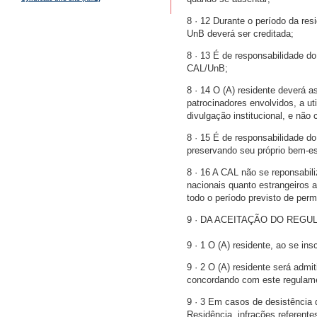
8 · 12 Durante o período da res
UnB deverá ser creditada;
8 · 13 É de responsabilidade do 
CAL/UnB;
8 · 14 O (A) residente deverá 
patrocinadores envolvidos, a u
divulgação institucional, e não
8 · 15 É de responsabilidade d
preservando seu próprio bem-es
8 · 16 A CAL não se reponsabiliz
nacionais quanto estrangeiros a
todo o período previsto de per
9 · DA ACEITAÇÃO DO REG
9 · 1 O (A) residente, ao se in
9 · 2 O (A) residente será admi
concordando com este regulame
9 · 3 Em casos de desistência
Residência, infrações referente