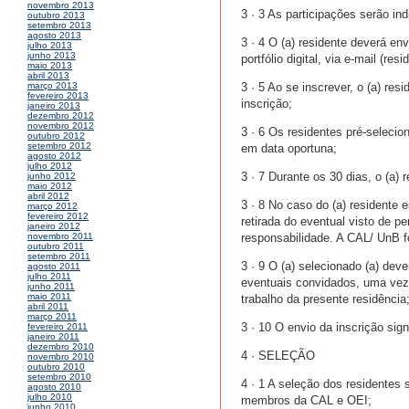
novembro 2013
3 · 3 As participações serão ind
outubro 2013
setembro 2013
agosto 2013
3 · 4 O (a) residente deverá env
julho 2013
junho 2013
portfólio digital, via e-mail (r
maio 2013
abril 2013
3 · 5 Ao se inscrever, o (a) re
março 2013
fevereiro 2013
inscrição;
janeiro 2013
dezembro 2012
novembro 2012
3 · 6 Os residentes pré-seleci
outubro 2012
setembro 2012
em data oportuna;
agosto 2012
julho 2012
3 · 7 Durante os 30 dias, o (a)
junho 2012
maio 2012
abril 2012
3 · 8 No caso do (a) residente 
março 2012
fevereiro 2012
retirada do eventual visto de p
janeiro 2012
responsabilidade. A CAL/ UnB f
novembro 2011
outubro 2011
setembro 2011
3 · 9 O (a) selecionado (a) dev
agosto 2011
julho 2011
eventuais convidados, uma vez
junho 2011
maio 2011
trabalho da presente residência
abril 2011
março 2011
3 · 10 O envio da inscrição sig
fevereiro 2011
janeiro 2011
dezembro 2010
4 · SELEÇÃO
novembro 2010
outubro 2010
setembro 2010
4 · 1 A seleção dos residentes
agosto 2010
julho 2010
membros da CAL e OEI;
junho 2010