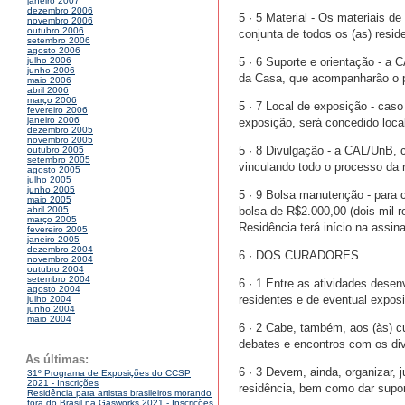
janeiro 2007
dezembro 2006
5 · 5 Material - Os materiais de
novembro 2006
outubro 2006
conjunta de todos os (as) resid
setembro 2006
agosto 2006
5 · 6 Suporte e orientação - a 
julho 2006
junho 2006
da Casa, que acompanharão o p
maio 2006
abril 2006
março 2006
5 · 7 Local de exposição - cas
fevereiro 2006
janeiro 2006
exposição, será concedido loca
dezembro 2005
novembro 2005
5 · 8 Divulgação - a CAL/UnB, 
outubro 2005
setembro 2005
vinculando todo o processo da 
agosto 2005
julho 2005
junho 2005
5 · 9 Bolsa manutenção - para 
maio 2005
bolsa de R$2.000,00 (dois mil r
abril 2005
março 2005
Residência terá início na assi
fevereiro 2005
janeiro 2005
dezembro 2004
6 · DOS CURADORES
novembro 2004
outubro 2004
setembro 2004
6 · 1 Entre as atividades desen
agosto 2004
residentes e de eventual expos
julho 2004
junho 2004
maio 2004
6 · 2 Cabe, também, aos (às) c
debates e encontros com os dive
As últimas:
6 · 3 Devem, ainda, organizar, 
31º Programa de Exposições do CCSP
2021 - Inscrições
residência, bem como dar supor
Residência para artistas brasileiros morando
fora do Brasil na Gasworks 2021 - Inscrições