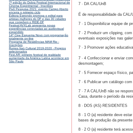
7ª edição do Dobra Festival Internacional de
7 · DA CAL/UnB
Cinema Experimental - Inscriões
Pivô Pesquisa 2021: evento Campo Aberto
encerra o primeiro ciclo
É de responsabilidade da CAL/
Editora Estrondo prorroga o edital para
artistas mulheres do DF e das 30 cidades
que compõem o RIDE-DF
7 · 1 Disponibilizar equipe de 
Festival AVXLab apresenta novas
experiências conectadas ao audiovisual
expandido
7 · 2 Produzir um clipping, co
14º Cine Esquema Novo com programação
eventuais exposições nas galer
totalmente on-line
Programa de Residências MAM Rio -
Inscrições
7 · 3 Promover ações educativa
Rumos Itaú Cultural 2019-2020 - Projetos
selecionados
Fest.AR: primeiro festival de realidade
7 · 4 Confeccionar e enviar con
aumentada da América Latina acontece em
São Paulo
desmontagem;
7 · 5 Fornecer espaço físico, p
7 · 6 Publicar um catálogo com
7 · 7 A CAL/UnB não se respons
Casa, durante o período da resi
8 · DOS (AS) RESIDENTES
8 · 1 O (a) residente deve esta
bases de produção da presente 
8 · 2 O (a) residente terá acess