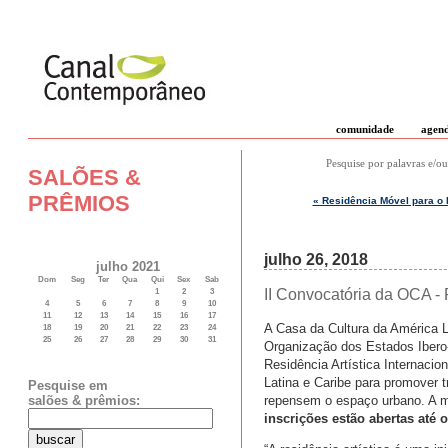
comunidade
agen
Pesquise por palavras e/ou
SALÕES &
PRÊMIOS
« Residência Móvel para o 
julho 26, 2018
julho 2021
Dom
Seg
Ter
Qua
Qui
Sex
Sab
II Convocatória da OCA - 
1
2
3
4
5
6
7
8
9
10
11
12
13
14
15
16
17
A Casa da Cultura da América 
18
19
20
21
22
23
24
25
26
27
28
29
30
31
Organização dos Estados Ibero
Residência Artística Internaciona
Latina e Caribe para promover t
Pesquise em
repensem o espaço urbano. A me
salões & prêmios:
inscrições estão abertas até 