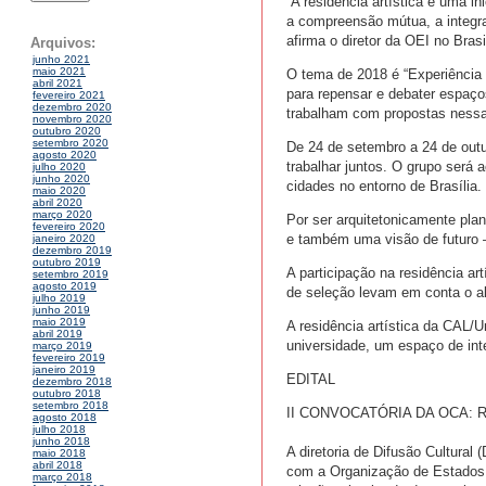
“A residência artística é uma in
a compreensão mútua, a integra
afirma o diretor da OEI no Brasi
Arquivos:
junho 2021
maio 2021
O tema de 2018 é “Experiência e
abril 2021
para repensar e debater espaço
fevereiro 2021
dezembro 2020
trabalham com propostas nessa
novembro 2020
outubro 2020
setembro 2020
De 24 de setembro a 24 de outu
agosto 2020
trabalhar juntos. O grupo será 
julho 2020
junho 2020
cidades no entorno de Brasília.
maio 2020
abril 2020
março 2020
Por ser arquitetonicamente plan
fevereiro 2020
e também uma visão de futuro 
janeiro 2020
dezembro 2019
outubro 2019
A participação na residência ar
setembro 2019
agosto 2019
de seleção levam em conta o al
julho 2019
junho 2019
maio 2019
A residência artística da CAL/U
abril 2019
universidade, um espaço de int
março 2019
fevereiro 2019
janeiro 2019
EDITAL
dezembro 2018
outubro 2018
setembro 2018
II CONVOCATÓRIA DA OCA: 
agosto 2018
julho 2018
junho 2018
A diretoria de Difusão Cultura
maio 2018
abril 2018
com a Organização de Estados I
março 2018