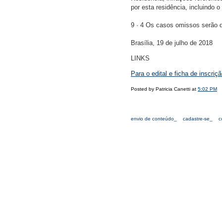
por esta residência, incluindo 
9 · 4 Os casos omissos serão d
Brasília, 19 de julho de 2018
LINKS
Para o edital e ficha de inscri
Posted by Patricia Canetti at
5:02 PM
envio de conteúdo_
cadastre-se_
c