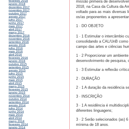
missão primeira de desenvolver 
fevereiro 2018
janeiro 2018
2018, na Casa da Cultura da Amé
dezembro 2017
novembro 2017
voltado para as mais diversas l
outubro 2017
os/as proponentes a apresentar
agosto 2017
julho 2017
junho 2017
1 · DO OBJETO
maio 2017
abril 2017
março 2017
1 · 1 Estimular o intercâmbio c
dezembro 2016
novembro 2016
consolidando a CAL/UnB como es
setembro 2016
agosto 2016
campo das artes e ciências hu
julho 2016
maio 2016
abril 2016
1 · 2 Proporcionar um ambiente 
fevereiro 2016
desenvolvimento de pesquisa, cr
janeiro 2016
outubro 2015
setembro 2015
1 · 3 Estimular a reflexão críti
agosto 2015
julho 2015
junho 2015
2 · DURAÇÃO
maio 2015
abril 2015
março 2015
2 · 1 A duração da residência 
fevereiro 2015
janeiro 2015
3 · INSCRIÇÃO
novembro 2014
outubro 2014
setembro 2014
3 · 1 A residência é multidiscip
agosto 2014
julho 2014
diferentes linguagens;
junho 2014
maio 2014
abril 2014
3 · 2 Serão selecionados (as) 
março 2014
mínima de 18 anos.
fevereiro 2014
janeiro 2014