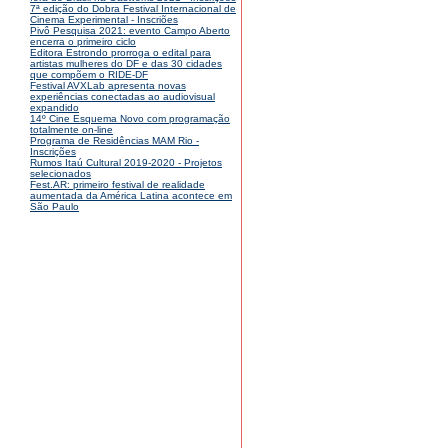
7ª edição do Dobra Festival Internacional de
Cinema Experimental - Inscriões
Pivô Pesquisa 2021: evento Campo Aberto
encerra o primeiro ciclo
Editora Estrondo prorroga o edital para
artistas mulheres do DF e das 30 cidades
que compõem o RIDE-DF
Festival AVXLab apresenta novas
experiências conectadas ao audiovisual
expandido
14º Cine Esquema Novo com programação
totalmente on-line
Programa de Residências MAM Rio -
Inscrições
Rumos Itaú Cultural 2019-2020 - Projetos
selecionados
Fest.AR: primeiro festival de realidade
aumentada da América Latina acontece em
São Paulo