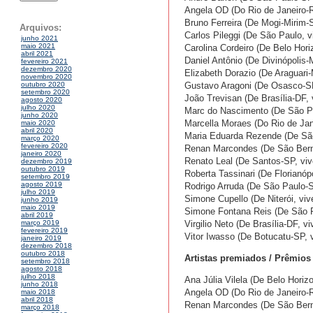
Angela OD (Do Rio de Janeiro-R
Bruno Ferreira (De Mogi-Mirim-
Arquivos:
Carlos Pileggi (De São Paulo, 
junho 2021
maio 2021
Carolina Cordeiro (De Belo Hor
abril 2021
Daniel Antônio (De Divinópolis
fevereiro 2021
dezembro 2020
Elizabeth Dorazio (De Araguari
novembro 2020
Gustavo Aragoni (De Osasco-SP
outubro 2020
setembro 2020
João Trevisan (De Brasília-DF, 
agosto 2020
julho 2020
Marc do Nascimento (De São Pa
junho 2020
Marcella Moraes (Do Rio de Jane
maio 2020
abril 2020
Maria Eduarda Rezende (De São
março 2020
fevereiro 2020
Renan Marcondes (De São Bern
janeiro 2020
Renato Leal (De Santos-SP, vi
dezembro 2019
outubro 2019
Roberta Tassinari (De Florianó
setembro 2019
agosto 2019
Rodrigo Arruda (De São Paulo-S
julho 2019
Simone Cupello (De Niterói, viv
junho 2019
maio 2019
Simone Fontana Reis (De São P
abril 2019
Virgilio Neto (De Brasília-DF, 
março 2019
fevereiro 2019
Vitor Iwasso (De Botucatu-SP, 
janeiro 2019
dezembro 2018
outubro 2018
Artistas premiados / Prêmios
setembro 2018
agosto 2018
julho 2018
Ana Júlia Vilela (De Belo Hori
junho 2018
Angela OD (Do Rio de Janeiro-R
maio 2018
abril 2018
Renan Marcondes (De São Bern
março 2018