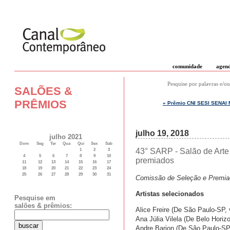
comunidade
agen
Pesquise por palavras e/ou
SALÕES &
PRÊMIOS
« Prêmio CNI SESI SENAI M
julho 19, 2018
julho 2021
Dom
Seg
Ter
Qua
Qui
Sex
Sab
43° SARP - Salão de Arte
1
2
3
4
5
6
7
8
9
10
premiados
11
12
13
14
15
16
17
18
19
20
21
22
23
24
25
26
27
28
29
30
31
Comissão de Seleção e Premiaç
Artistas selecionados
Pesquise em
salões & prêmios:
Alice Freire (De São Paulo-SP,
Ana Júlia Vilela (De Belo Hori
Andre Barion (De São Paulo-SP