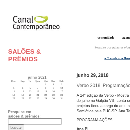
comunidade
agen
Pesquise por palavras e/ou
SALÕES &
PRÊMIOS
« Transborda Bras
junho 29, 2018
julho 2021
Dom
Seg
Ter
Qua
Qui
Sex
Sab
Verbo 2018: Programação
1
2
3
4
5
6
7
8
9
10
11
12
13
14
15
16
17
A 14ª edição da Verbo - Mostra 
18
19
20
21
22
23
24
25
26
27
28
29
30
31
de julho no Galpão VB, conta co
projetos ficou a cargo da artis
Semiótica pela PUC-SP, Ana Teix
Pesquise em
salões & prêmios:
PROGRAMA AÇÕES
Ana Pi