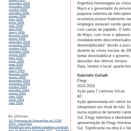
janeiro 2007
Argentina homenageia as vítima
dezembro 2006
novembro 2006
Macri e o governador da proví
outubro 2006
pequena indústria de helicópter
setembro 2006
agosto 2006
economia estava finalmente sen
julho 2006
junho 2006
empregos estavam sendo gerados
maio 2006
com caixas de papelão. O helic
abril 2006
março 2006
de Mayo, com risos e aplausos 
fevereiro 2006
janeiro 2006
imediatamente descontextualiz
dezembro 2005
desestabilizador” devido a pos
novembro 2005
outubro 2005
durante as crises sociais de 20
setembro 2005
agosto 2005
tentar desestabilizar o govern
julho 2005
absurdas dos últimos tempos.
junho 2005
maio 2005
Data, horário e local: quarta-fe
abril 2005
março 2005
fevereiro 2005
Gabrielle Goliath
janeiro 2005
Elegy
dezembro 2004
novembro 2004
2015-2018
outubro 2004
setembro 2004
Ação para 7 cantoras líricas
agosto 2004
60’
julho 2004
junho 2004
Ação apresentada em vários loc
maio 2004
interpretam um ritual de luto.
numa espécie de lamento cantado
As últimas:
Sul, Elegy relembra a identida
31º Programa de Exposições do CCSP
apresentação de Elegy homenag
2021 - Inscrições
Residência para artistas brasileiros morando
Sul. Significante na obra é o fa
fora do Brasil na Gasworks 2021 - Inscrições