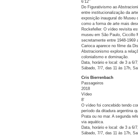
6’12’’
Do Figurativismo ao Abstracioni
entre institucionalização da a
exposição inaugural do Museu 
como a forma de arte mais dese
Rockefeller. O vídeo revisita 
museu em São Paulo, Ciccillo Ma
secretamente entre 1948-1969 
Carioca aparece no filme da D
Abstracionismo explora a relaçã
colonialismo e dominação.
Data, horário e local: de 3 a 6/
Sábado, 7/7, das 11 às 17h, Sa
Cris Bierrenbach
Passageiros
2018
Vídeo
8’
O vídeo foi concebido tendo co
período da ditadura argentina q
Prata ou no mar. A segunda ref
via aquática.
Data, horário e local: de 3 a 6/
Sábado, 7/7, das 11 às 17h, Sa