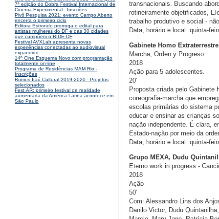
transnacionais. Buscando abord
7ª edição do Dobra Festival Internacional de
Cinema Experimental - Inscriões
rotineiramente objetificados, E
Pivô Pesquisa 2021: evento Campo Aberto
trabalho produtivo e social - 
encerra o primeiro ciclo
Editora Estrondo prorroga o edital para
Data, horário e local: quinta-f
artistas mulheres do DF e das 30 cidades
que compõem o RIDE-DF
Festival AVXLab apresenta novas
Gabinete Homo Extraterrestre
experiências conectadas ao audiovisual
expandido
Marcha, Orden y Progreso
14º Cine Esquema Novo com programação
2018
totalmente on-line
Programa de Residências MAM Rio -
Ação para 5 adolescentes.
Inscrições
20’
Rumos Itaú Cultural 2019-2020 - Projetos
selecionados
Proposta criada pelo Gabinete
Fest.AR: primeiro festival de realidade
aumentada da América Latina acontece em
coreografia-marcha que emprega
São Paulo
escolas primárias do sistema p
educar e ensinar as crianças s
nação independente. É clara, e
Estado-nação por meio da ordem
Data, horário e local: quinta-fe
Grupo MEXA, Dudu Quintanilh
Eterno work in progress - Canc
2018
Ação
50’
Com: Alessandro Lins dos Anjos
Danilo Victor, Dudu Quintanilh
Marcio, Mary Jane, Patrícia Bo