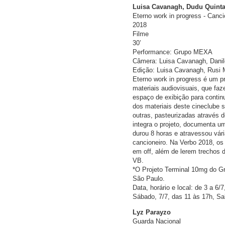
Luisa Cavanagh, Dudu Quint
Eterno work in progress - Canc
2018
Filme
30’
Performance: Grupo MEXA
Câmera: Luisa Cavanagh, Danil
Edição: Luisa Cavanagh, Rusi M
Eterno work in progress é um p
materiais audiovisuais, que fa
espaço de exibição para continu
dos materiais deste cineclube s
outras, pasteurizadas através 
integra o projeto, documenta 
durou 8 horas e atravessou vári
cancioneiro. Na Verbo 2018, os 
em off, além de lerem trechos d
VB.
*O Projeto Terminal 10mg do Gr
São Paulo.
Data, horário e local: de 3 a 6/
Sábado, 7/7, das 11 às 17h, Sa
Lyz Parayzo
Guarda Nacional