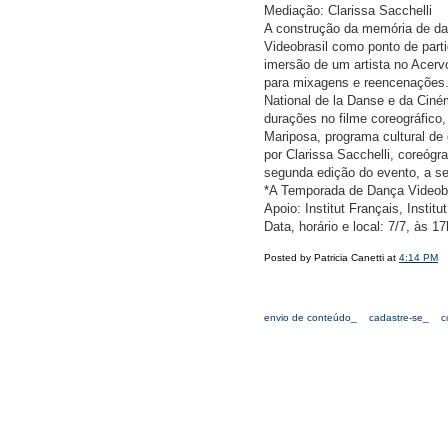
Mediação: Clarissa Sacchelli
A construção da memória de d
Videobrasil como ponto de parti
imersão de um artista no Acervo
para mixagens e reencenações. 
National de la Danse e da Ciné
durações no filme coreográfico,
Mariposa, programa cultural de
por Clarissa Sacchelli, coreóg
segunda edição do evento, a se
*A Temporada de Dança Videobra
Apoio: Institut Français, Instit
Data, horário e local: 7/7, às 
Posted by Patricia Canetti at
4:14 PM
envio de conteúdo_
cadastre-se_
c