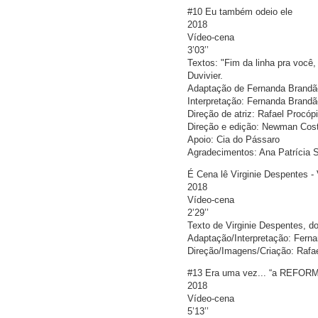
#10 Eu também odeio ele
2018
Vídeo-cena
3’03’’
Textos: "Fim da linha pra você,
Duvivier.
Adaptação de Fernanda Brandão
Interpretação: Fernanda Brandã
Direção de atriz: Rafael Procóp
Direção e edição: Newman Cos
Apoio: Cia do Pássaro
Agradecimentos: Ana Patrícia 
É Cena lê Virginie Despentes -
2018
Vídeo-cena
2’29’’
Texto de Virginie Despentes, do 
Adaptação/Interpretação: Fern
Direção/Imagens/Criação: Rafa
#13 Era uma vez... “a REFOR
2018
Vídeo-cena
5’13’’