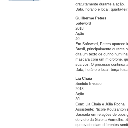
gratuitamente durante a ação.
Data, horário e local: quarta-fe
Guilherme Peters
Safeword
2018
Ação
40’
Em Safeword, Peters aparece imo
Brasil, principalmente durante 
dita um texto de cunho humilhan
máscara com um microfone, que
sua voz. O processo continua até
Data, horário e local: terça-fei
Lia Chaia
Sentido Inverso
2018
Ação
30’
Com: Lia Chaia e Júlia Rocha
Assistente: Nicole Koutsantoni
Baseada em relações de oposiçã
de vidro da Galeria Vermelho. 
que evidenciam diferentes sent