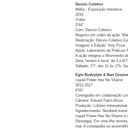
Desvio Coletivo
Máfia - Exposição Interativa
2016
Vídeo
2’44’’
Com: Desvio Coletivo
Registro em vídeo da ação “Máfi
Realização: Desvio Coletivo (Le
Imagens e Edição: Viny Psoa
Apoio: Laboratório de Práticas
A ação integrou o Movimento d
Data, horário e local: de 3 a 6/
Sábado, 7/7, das 11 às 17h, Sa
Egle Budvytyte & Bart Groen
Liquid Power Has No Shame
2012-2017
9’55’’
Coreografia em colaboração com
Câmera: Edvard Falch Alsos
Produção: Lofoten International 
Agradecimento: Nordland kunst-
Liquid Power Has No Shame é uma
(Noruega). Em uma ilha remota
mar. A coreografia se assemelh