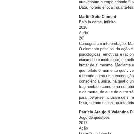
atravessam o corpo criando flu
Data, horário e local: quarta-fei
Martín Soto Climent
Bajo la carne, infinito
2018
Ação
20’
Coreografia e interpretação: Ma
O elemento principal da ação é 
psicológicas, emotivas e raci
inanimado e indiferente, semel
brotar de si mesmo. Mediante e
que reflete o momento que vive
retratada como uma concepção 
consciência única, na qual o u
fragmentado como uma estrutur
e da morte, do eu e do outro s
para liberar-se inclusive de si
Data, horário e local: quinta-f
Patrícia Araujo & Valentina D
Jogo de questões
2017
Ação
Duração indefinida