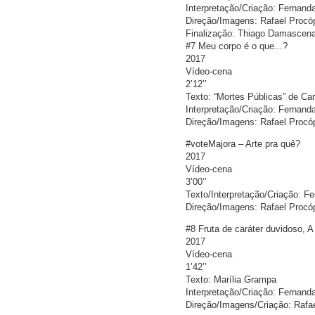
Interpretação/Criação: Fernand
Direção/Imagens: Rafael Procó
Finalização: Thiago Damascen
#7 Meu corpo é o que...?
2017
Vídeo-cena
2’12’’
Texto: “Mortes Públicas” de Car
Interpretação/Criação: Fernand
Direção/Imagens: Rafael Procó
#voteMajora – Arte pra quê?
2017
Vídeo-cena
3’00’’
Texto/Interpretação/Criação: F
Direção/Imagens: Rafael Procó
#8 Fruta de caráter duvidoso
2017
Vídeo-cena
1’42’’
Texto: Marília Grampa
Interpretação/Criação: Fernand
Direção/Imagens/Criação: Rafa