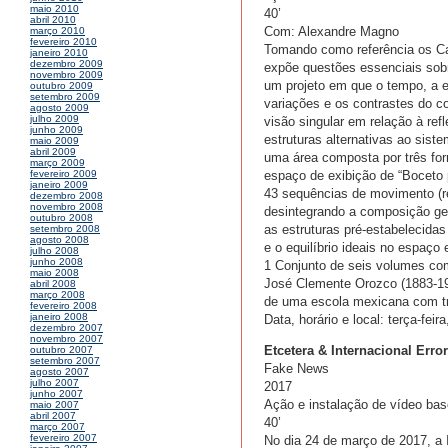
maio 2010
40’
abril 2010
Com: Alexandre Magno
março 2010
fevereiro 2010
Tomando como referência os C
janeiro 2010
dezembro 2009
expõe questões essenciais sobr
novembro 2009
um projeto em que o tempo, a es
outubro 2009
setembro 2009
variações e os contrastes do co
agosto 2009
julho 2009
visão singular em relação à re
junho 2009
estruturas alternativas ao si
maio 2009
abril 2009
uma área composta por três for
março 2009
espaço de exibição de “Boceto p
fevereiro 2009
janeiro 2009
43 sequências de movimento (re
dezembro 2008
novembro 2008
desintegrando a composição ge
outubro 2008
as estruturas pré-estabelecida
setembro 2008
agosto 2008
e o equilíbrio ideais no espaço 
julho 2008
junho 2008
1 Conjunto de seis volumes com
maio 2008
José Clemente Orozco (1883-19
abril 2008
março 2008
de uma escola mexicana com t
fevereiro 2008
janeiro 2008
Data, horário e local: terça-fei
dezembro 2007
novembro 2007
Etcetera & Internacional Error
outubro 2007
setembro 2007
Fake News
agosto 2007
julho 2007
2017
junho 2007
Ação e instalação de vídeo ba
maio 2007
abril 2007
40’
março 2007
fevereiro 2007
No dia 24 de março de 2017, a I