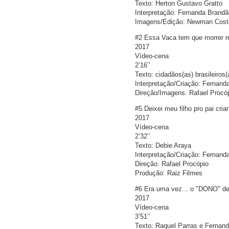
Texto: Herton Gustavo Gratto
Interpretação: Fernanda Brandã
Imagens/Edição: Newman Cost
#2 Essa Vaca tem que morrer
2017
Vídeo-cena
2’16’’
Texto: cidadãos(as) brasileiros(
Interpretação/Criação: Fernand
Direção/Imagens: Rafael Procó
#5 Deixei meu filho pro pai criar
2017
Vídeo-cena
2’32’’
Texto: Debie Araya
Interpretação/Criação: Fernand
Direção: Rafael Procópio
Produção: Raiz Filmes
#6 Era uma vez... o "DONO" d
2017
Vídeo-cena
3’51’’
Texto: Raquel Parras e Fernan