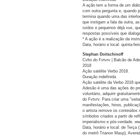
A ação tem a forma de um diál
com outra pergunta e, quando p
termina quando uma das interlo
que instigam a fala da outra, 
ruídos e pequenos déjà vus, qu
respostas possíveis que dialog
* A ação é a realização da inst
Data, horário e local: quinta-fei
Stephan Doitschinoff
Cvlto do Fvtvrv | Balcão de Ad
2018
Ação satélite Verbo 2018.
Duração indefinida
Ação satélite da Verbo 2018 qu
Adesão é uma das ações do proj
voluntário, adquirir gratuitame
do Fvtvrv. Para criar uma "seit
manifestações, hinos, publicaçõ
o artista remove os conteúdos 
símbolos criados a partir de 
imperialismo e pós-verdade. www
Data, horário e local: de Terça 
do metrô Trianon Masp), Avenid