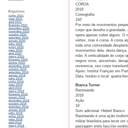
COROA
2018
Arquivos:
Coreografia
junho 2021
maio 2021
150’
abril 2021
Por meio de movimentos perpen
fevereiro 2021
dezembro 2020
corpo que desafia a gravidade,
novembro 2020
opera apenas sobre alguns. O 
outubro 2020
setembro 2020
vértex, mas é coroa. A coroa aq
agosto 2020
julho 2020
toda uma comunidade desplanta
junho 2020
movimentos dela, desta dança,
maio 2020
abril 2020
mão. A verticalidade do corpo q
março 2020
fevereiro 2020
negros vivos, ancestrais, desapa
janeiro 2020
reverencia, seu corpo transbord
dezembro 2019
outubro 2019
Apoio: Institut Français em Par
setembro 2019
agosto 2019
Data, horário e local: quarta-fe
julho 2019
junho 2019
Bianca Turner
maio 2019
abril 2019
Rastreando
março 2019
fevereiro 2019
2018
janeiro 2019
Ação
dezembro 2018
outubro 2018
16’
setembro 2018
agosto 2018
Som adicional: Hebert Baioco
julho 2018
Rastreando é uma ação multimídi
junho 2018
maio 2018
militar brasileira para tecer u
abril 2018
passagem entre fascínio estéti
março 2018