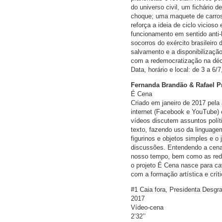
do universo civil, um fichário
choque; uma maquete de carros
reforça a ideia de ciclo vicios
funcionamento em sentido anti-
socorros do exército brasileir
salvamento e a disponibilização
com a redemocratização na dé
Data, horário e local: de 3 a 6
Fernanda Brandão & Rafael P
É Cena
Criado em janeiro de 2017 pela 
internet (Facebook e YouTube)
vídeos discutem assuntos polít
texto, fazendo uso da linguage
figurinos e objetos simples e o
discussões. Entendendo a cena 
nosso tempo, bem como as rede
o projeto É Cena nasce para ca
com a formação artística e críti
#1 Caia fora, Presidenta Desgr
2017
Vídeo-cena
2’32’’