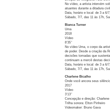
No vídeo, a artista intervém s
atuantes durante a ditadura civil-
Data, horário e local: de 3 a 6/
Sábado, 7/7, das 11 às 17h, Sa
Bianca Turner
Uma
2018
Vídeo
8’35’’
No vídeo Uma, o corpo da artis
de poder. Desde a criação da R
decisões tomadas que sustenta
continuam a mercê destas deci
Data, horário e local: de 3 a 6/
Sábado, 7/7, das 11 às 17h, Sa
Charlene Bicalho
Onde você ancora seus silêncio
2017
Vídeo
3’13’’
Concepção e direção: Charlene
Trilha sonora: Elton Pinheiro
Videomaker: Bruno Gava