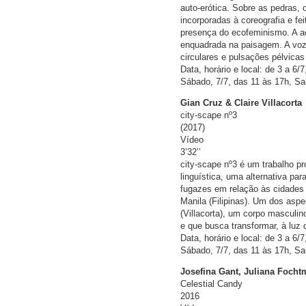
auto-erótica. Sobre as pedras, 
incorporadas à coreografia e f
presença do ecofeminismo. A a
enquadrada na paisagem. A voz
circulares e pulsações pélvica
Data, horário e local: de 3 a 6/
Sábado, 7/7, das 11 às 17h, Sa
Gian Cruz & Claire Villacorta
city-scape nº3
(2017)
Vídeo
3’32’’
city-scape nº3 é um trabalho 
linguística, uma alternativa pa
fugazes em relação às cidades 
Manila (Filipinas). Um dos asp
(Villacorta), um corpo masculin
e que busca transformar, à luz 
Data, horário e local: de 3 a 6/
Sábado, 7/7, das 11 às 17h, Sa
Josefina Gant, Juliana Focht
Celestial Candy
2016