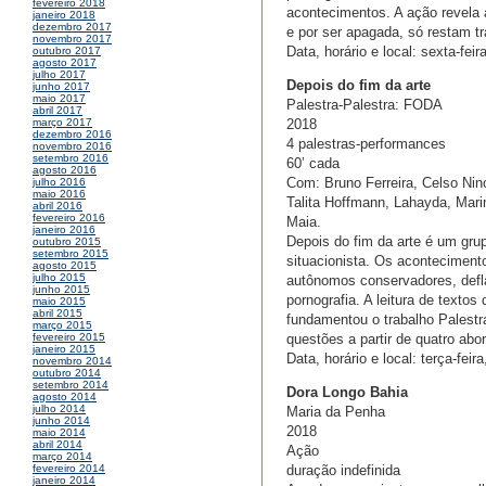
fevereiro 2018
acontecimentos. A ação revela 
janeiro 2018
dezembro 2017
e por ser apagada, só restam tr
novembro 2017
Data, horário e local: sexta-fei
outubro 2017
agosto 2017
julho 2017
Depois do fim da arte
junho 2017
maio 2017
Palestra-Palestra: FODA
abril 2017
2018
março 2017
dezembro 2016
4 palestras-performances
novembro 2016
setembro 2016
60’ cada
agosto 2016
Com: Bruno Ferreira, Celso Nin
julho 2016
maio 2016
Talita Hoffmann, Lahayda, Mari
abril 2016
fevereiro 2016
Maia.
janeiro 2016
Depois do fim da arte é um grup
outubro 2015
setembro 2015
situacionista. Os aconteciment
agosto 2015
julho 2015
autônomos conservadores, defla
junho 2015
pornografia. A leitura de texto
maio 2015
abril 2015
fundamentou o trabalho Palestr
março 2015
questões a partir de quatro abor
fevereiro 2015
janeiro 2015
Data, horário e local: terça-fei
novembro 2014
outubro 2014
setembro 2014
Dora Longo Bahia
agosto 2014
julho 2014
Maria da Penha
junho 2014
2018
maio 2014
abril 2014
Ação
março 2014
duração indefinida
fevereiro 2014
janeiro 2014