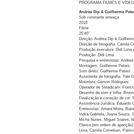
PROGRAMA FILMES E VÍDEOS 
Andrea Dip & Guilherme Pete
Sob constante ameaça
2018
Filme
25’40’’
Direção: Andrea Dip & Guilherm
Direção de fotografia: Camila C
Produção executiva: Didi Lima 
Produção: Didi Lima
Pesquisa e entrevistas: Andrea
Montagem: Guilherme Peters
Som direto: Guilherme Peters
Assistente de fotografia: Yale O
Motorista: Gerson Rodrigues
Operador de Steadicam: Franci
Desenho de som e trilha: Brun
Finalização e correção de cor: 
Assistência Jurídica: Eduardo C
Entrevistas: Amara Moira, Bia
Indira Gabriela, Joana Souza, Jo
Micha Nunes, Miguel Soares, Na
Elenco (em ordem de aparição): 
Lima, Camila Cornelsen, Patríci