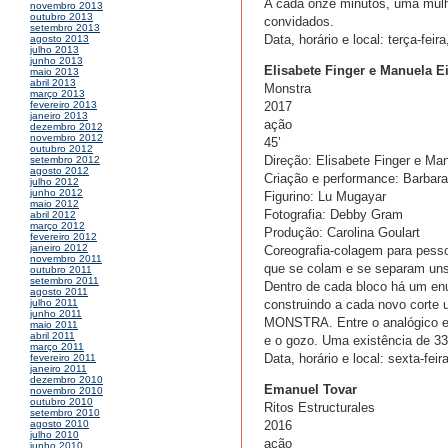
A cada onze minutos, uma mulh
novembro 2013
outubro 2013
convidados.
setembro 2013
Data, horário e local: terça-fei
agosto 2013
julho 2013
junho 2013
Elisabete Finger e Manuela E
maio 2013
abril 2013
Monstra
março 2013
2017
fevereiro 2013
janeiro 2013
ação
dezembro 2012
novembro 2012
45’
outubro 2012
Direção: Elisabete Finger e Ma
setembro 2012
agosto 2012
Criação e performance: Barbara 
julho 2012
junho 2012
Figurino: Lu Mugayar
maio 2012
Fotografia: Debby Gram
abril 2012
março 2012
Produção: Carolina Goulart
fevereiro 2012
janeiro 2012
Coreografia-colagem para pesso
novembro 2011
que se colam e se separam uns
outubro 2011
setembro 2011
Dentro de cada bloco há um en
agosto 2011
construindo a cada novo corte
julho 2011
junho 2011
MONSTRA. Entre o analógico e o 
maio 2011
abril 2011
e o gozo. Uma existência de 33
março 2011
Data, horário e local: sexta-fei
fevereiro 2011
janeiro 2011
dezembro 2010
Emanuel Tovar
novembro 2010
outubro 2010
Ritos Estructurales
setembro 2010
2016
agosto 2010
julho 2010
ação
junho 2010