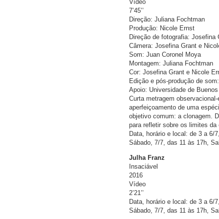
Vídeo
7’45’’
Direção: Juliana Fochtman
Produção: Nicole Ernst
Direção de fotografia: Josefina
Câmera: Josefina Grant e Nicol
Som: Juan Coronel Moya
Montagem: Juliana Fochtman
Cor: Josefina Grant e Nicole Er
Edição e pós-produção de som: 
Apoio: Universidade de Buenos
Curta metragem observacional-
aperfeiçoamento de uma espéci
objetivo comum: a clonagem. D
para refletir sobre os limites da
Data, horário e local: de 3 a 6/
Sábado, 7/7, das 11 às 17h, Sa
Julha Franz
Insaciável
2016
Vídeo
2’21’’
Data, horário e local: de 3 a 6/
Sábado, 7/7, das 11 às 17h, Sa