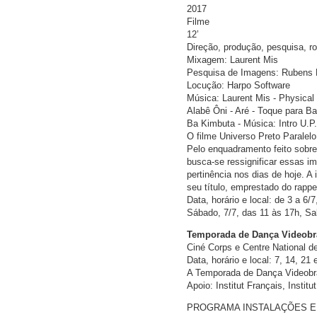
2017
Filme
12’
Direção, produção, pesquisa, r
Mixagem: Laurent Mis
Pesquisa de Imagens: Rubens 
Locução: Harpo Software
Música: Laurent Mis - Physical
Alabê Ôni - Aré - Toque para Ba
Ba Kimbuta - Música: Intro U.P.
O filme Universo Preto Paralel
Pelo enquadramento feito sobr
busca-se ressignificar essas 
pertinência nos dias de hoje. 
seu título, emprestado do rappe
Data, horário e local: de 3 a 6/
Sábado, 7/7, das 11 às 17h, Sa
Temporada de Dança Videobra
Ciné Corps e Centre National d
Data, horário e local: 7, 14, 21
A Temporada de Dança Videobras
Apoio: Institut Français, Instit
PROGRAMA INSTALAÇÕES E