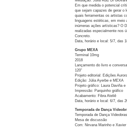
Mediação: Julia Ruiz Di Giovan
Em que medida o potencial críti
que sejam capazes de gerar o 
quais ferramentas os artistas
linguagens estéticas, em meio a
inúmeras ações artísticas? O De
realizadas especialmente nos ú
Concreto.
Data, horário e local: 5/7, das 
Grupo MEXA
Terminal 10mg
2018
Lançamento do livro e convers
120”
Projeto editorial: Edições Aur
Edição: Júlia Ayerbe e MEXA
Projeto gráfico: Laura Daviña 
Impressão: Parquinho gráfico
Acabamento: Fibra Ateliê
Data, horário e local: 6/7, das 
Temporada de Dança Videobra
Temporada de Dança Videobrasi
Mesa de discussão
Com: Nirvana Marinho e Xavier 