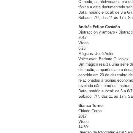
O medo, as afetividades e a su
tônica a este documentário se
Data, horário e local: de 3 a 6/
Sábado, 7/7, das 11 às 17h, Sa
Andrés Felipe Castaño
Distracción y amparo / Distract
2017
Vídeo
6’23’’
Mágicas: José Adler
Voice-over: Barbara Gulobicki
Um mágico realiza uma série de
distração, a aparência e o des
ocorrido em 20 de dezembro de 
relacionados a teorias econômi
revelado não como um instrume
Data, horário e local: de 3 a 6/
Sábado, 7/7, das 11 às 17h, Sa
Bianca Turner
Cidade-Corpo
2017
Vídeo
14’30’’
Direção de fotografia: Azul Serr