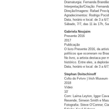
Dramaturgia: Fernanda Brandão
Interpretação/Criação: Fernand
Direção/Imagens: Rafael Procó
Agradecimentos: Rodrigo Pocidô
Data, horário e local: de 3 a 6/
Sábado, 7/7, das 11 às 17h, Sa
Gabriela Noujaim
Presente 2016
2017
Publicação
O livro Presente 2016, da artis
políticos que ocorreram no Bra
No livro, a artista destaca po
histórico. Entre eles, a deplorá
Data, horário e local: de 3 a 6
Stephan Doitschinoff
Cvlto do Fvtvrv | Irish Museum 
2018
Vídeo
10’
Com: Laima Leyton, Iggor Cava
Resende, Simeon Smith e Mas
Fotografia: Steve O’Connor, Ci