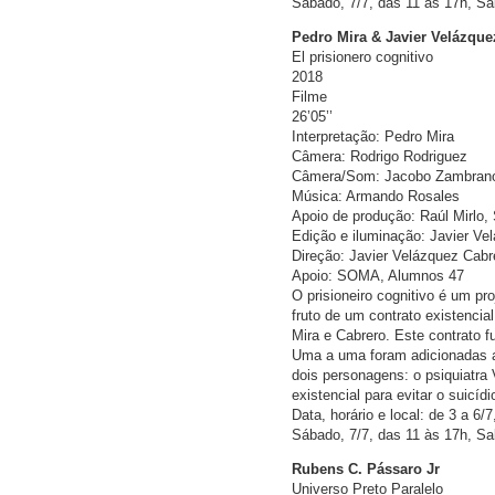
Sábado, 7/7, das 11 às 17h, Sa
Pedro Mira & Javier Velázque
El prisionero cognitivo
2018
Filme
26’05’’
Interpretação: Pedro Mira
Câmera: Rodrigo Rodriguez
Câmera/Som: Jacobo Zambran
Música: Armando Rosales
Apoio de produção: Raúl Mirlo
Edição e iluminação: Javier Ve
Direção: Javier Velázquez Cabr
Apoio: SOMA, Alumnos 47
O prisioneiro cognitivo é um p
fruto de um contrato existencia
Mira e Cabrero. Este contrato f
Uma a uma foram adicionadas as
dois personagens: o psiquiatra
existencial para evitar o suicíd
Data, horário e local: de 3 a 6/
Sábado, 7/7, das 11 às 17h, Sa
Rubens C. Pássaro Jr
Universo Preto Paralelo