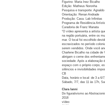
Figurino: Maria Inez Bicalho
Edição: Matheus Noronha
Pesquisa e transporte: Agnaldo
Orientação: Renan Andrade
Produção: Casa. Lab Infinitas
Programa de Residência Artísti
Curadoria de Franz Manata
“O vídeo apresenta a artista q
na região portuária, entre os mu
mar. O local foi escolhido dev
escravizados no período colon
serem vendidos. Onde você anco
Charlene Bicalho na cidade de V
abrigam o cerne dos enfrentame
sociedade. Após a elaboração de 
espaço com o próprio corpo, est
silêncios e invisibilidades im
CB
Data, horário e local: de 3 a 6/
Sábado, 7/7, das 11 às 17h, Sa
Clara Ianni
Do figurativismo ao Abstracion
2018
vídeo