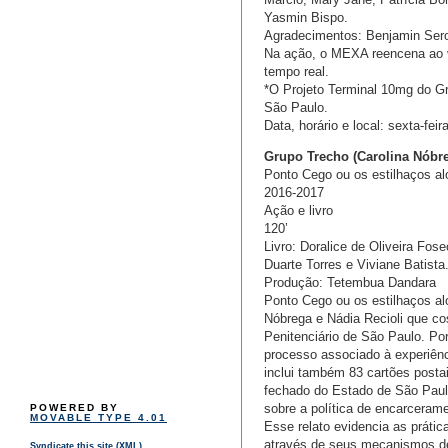
Yasmin Bispo.
Agradecimentos: Benjamin Ser
Na ação, o MEXA reencena ao v
tempo real.
*O Projeto Terminal 10mg do Gr
São Paulo.
Data, horário e local: sexta-fei
Grupo Trecho (Carolina Nóbre
Ponto Cego ou os estilhaços alo
2016-2017
Ação e livro
120’
Livro: Doralice de Oliveira Fos
Duarte Torres e Viviane Batista
Produção: Tetembua Dandara
Ponto Cego ou os estilhaços alo
Nóbrega e Nádia Recioli que co
Penitenciário de São Paulo. Po
processo associado à experiênci
inclui também 83 cartões posta
fechado do Estado de São Paulo
sobre a política de encarcera
POWERED BY
MOVABLE TYPE 4.01
Esse relato evidencia as prát
através de seus mecanismos de 
Syndicate this site (XML)