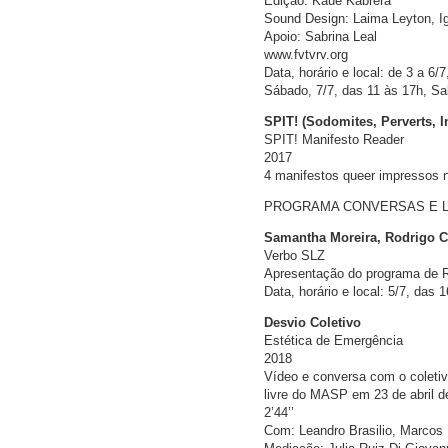
Edição: Kauê Kabrera
Sound Design: Laima Leyton, Ig
Apoio: Sabrina Leal
www.fvtvrv.org
Data, horário e local: de 3 a 6/
Sábado, 7/7, das 11 às 17h, Sa
SPIT! (Sodomites, Perverts, I
SPIT! Manifesto Reader
2017
4 manifestos queer impressos 
PROGRAMA CONVERSAS E 
Samantha Moreira, Rodrigo 
Verbo SLZ
Apresentação do programa de Re
Data, horário e local: 5/7, das 
Desvio Coletivo
Estética de Emergência
2018
Vídeo e conversa com o coletivo
livre do MASP em 23 de abril d
2’44’’
Com: Leandro Brasilio, Marcos 