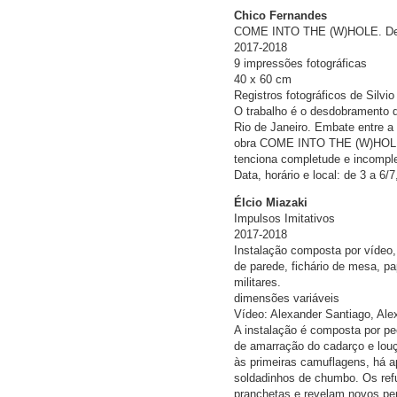
Chico Fernandes
COME INTO THE (W)HOLE. Dep
2017-2018
9 impressões fotográficas
40 x 60 cm
Registros fotográficos de Silvi
O trabalho é o desdobramento d
Rio de Janeiro. Embate entre a 
obra COME INTO THE (W)HOLE (1
tenciona completude e incomplet
Data, horário e local: de 3 a 6
Élcio Miazaki
Impulsos Imitativos
2017-2018
Instalação composta por vídeo, 
de parede, fichário de mesa, p
militares.
dimensões variáveis
Vídeo: Alexander Santiago, Ale
A instalação é composta por pe
de amarração do cadarço e louç
às primeiras camuflagens, há ap
soldadinhos de chumbo. Os ref
pranchetas e revelam novos pe