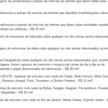
s de jornal/revista e portais de notícias da internet que falem sobre meio
l/revista e portais de notícias da internet que abordem manifestações cultur
l/revista e portais de notícias da internet que falem sobre atividades esport
viduais ou coletivas – R$ 20 mil*.
s de emissoras de televisão sobre qualquer um dos temas acima relaciona
ns de emissoras de rádio sobre qualquer um dos temas relacionados acima
fotográficas sobre qualquer um dos temas acima relacionados que, sozin
rtagens, foram capazes de transmitir o impacto de cenas do dia a dia ou de
prindo o papel disseminador da informação – R$ 20 mil*.
STE: matérias de veículos com sede em Goiás, Mato Grosso, Mato Gro
 Roraima, Amapá, Pará, Tocantins, e Distrito Federal – R$ 10 mil*.
s de veículos com sede na Bahia, Sergipe, Alagoas, Pernambuco, Paraíba
e Maranhão – R$ 10 mil*.
 de veículos com sede no Rio de Janeiro, Minas Gerais, Espírito Santo – 