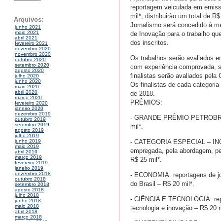
reportagem veiculada em emisso
mil*, distribuirão um total de
Arquivos:
Jornalismo será concedido à me
junho 2021
maio 2021
de Inovação para o trabalho que
abril 2021
dos inscritos.
fevereiro 2021
dezembro 2020
novembro 2020
Os trabalhos serão avaliados e
outubro 2020
setembro 2020
com experiência comprovada, se
agosto 2020
finalistas serão avaliados pela
julho 2020
junho 2020
Os finalistas de cada categori
maio 2020
abril 2020
de 2018.
março 2020
PRÊMIOS:
fevereiro 2020
janeiro 2020
dezembro 2019
- GRANDE PRÊMIO PETROBRAS D
outubro 2019
setembro 2019
mil*.
agosto 2019
julho 2019
- CATEGORIA ESPECIAL – INOVAÇ
junho 2019
maio 2019
empregada, pela abordagem, pel
abril 2019
março 2019
R$ 25 mil*.
fevereiro 2019
janeiro 2019
dezembro 2018
- ECONOMIA: reportagens de jor
outubro 2018
do Brasil – R$ 20 mil*.
setembro 2018
agosto 2018
julho 2018
- CIÊNCIA E TECNOLOGIA: report
junho 2018
maio 2018
tecnologia e inovação – R$ 20 m
abril 2018
março 2018