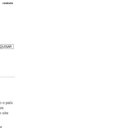
contato
o o país
cos
o site
or