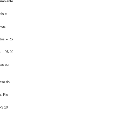
 ambiente
ais e
ivas
dos – R$
 – R$ 20
has ou
sso do
, Rio
R$ 10