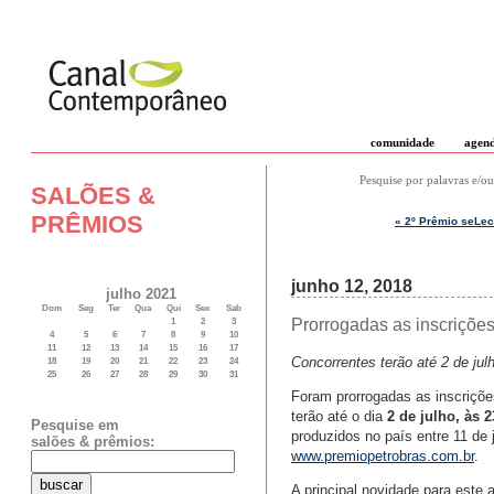
comunidade
agen
Pesquise por palavras e/ou
SALÕES &
PRÊMIOS
« 2º Prêmio seLec
junho 12, 2018
julho 2021
Dom
Seg
Ter
Qua
Qui
Sex
Sab
Prorrogadas as inscriçõe
1
2
3
4
5
6
7
8
9
10
11
12
13
14
15
16
17
Concorrentes terão até 2 de jul
18
19
20
21
22
23
24
25
26
27
28
29
30
31
Foram prorrogadas as inscriçõe
terão até o dia
2 de julho, às 2
Pesquise em
produzidos no país entre 11 de 
salões & prêmios:
www.premiopetrobras.com.br
.
A principal novidade para este