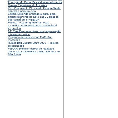
7ª edição do Dobra Festival Internacional de
Cinema Experimental - Inscriões
Pivô Pesquisa 2021: evento Campo Aberto
encerra o primeiro ciclo
Editora Estrondo prorroga o edital para
artistas mulheres do DF e das 30 cidades
que compõem o RIDE-DF
Festival AVXLab apresenta novas
experiências conectadas ao audiovisual
expandido
14º Cine Esquema Novo com programação
totalmente on-line
Programa de Residências MAM Rio -
Inscrições
Rumos Itaú Cultural 2019-2020 - Projetos
selecionados
Fest.AR: primeiro festival de realidade
aumentada da América Latina acontece em
São Paulo