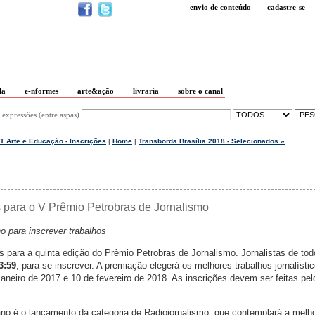
envio de conteúdo
cadastre-se
da
e-nformes
arte&ação
livraria
sobre o canal
 expressões (entre aspas)
T Arte e Educação - Inscrições
|
Home
|
Transborda Brasília 2018 - Selecionados »
s para o V Prêmio Petrobras de Jornalismo
ho para inscrever trabalhos
s para a quinta edição do Prêmio Petrobras de Jornalismo. Jornalistas de tod
3:59
, para se inscrever. A premiação elegerá os melhores trabalhos jornalísti
janeiro de 2017 e 10 de fevereiro de 2018. As inscrições devem ser feitas pel
 ano é o lançamento da categoria de Radiojornalismo, que contemplará a melh