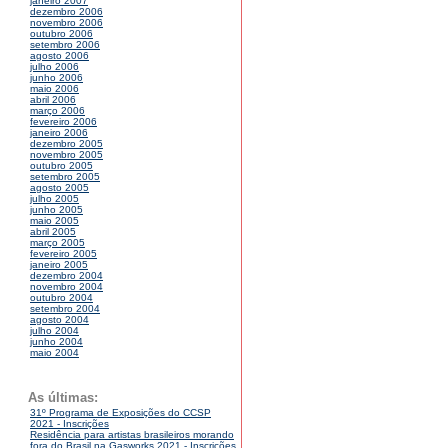
janeiro 2007
dezembro 2006
novembro 2006
outubro 2006
setembro 2006
agosto 2006
julho 2006
junho 2006
maio 2006
abril 2006
março 2006
fevereiro 2006
janeiro 2006
dezembro 2005
novembro 2005
outubro 2005
setembro 2005
agosto 2005
julho 2005
junho 2005
maio 2005
abril 2005
março 2005
fevereiro 2005
janeiro 2005
dezembro 2004
novembro 2004
outubro 2004
setembro 2004
agosto 2004
julho 2004
junho 2004
maio 2004
As últimas:
31º Programa de Exposições do CCSP
2021 - Inscrições
Residência para artistas brasileiros morando
fora do Brasil na Gasworks 2021 - Inscrições