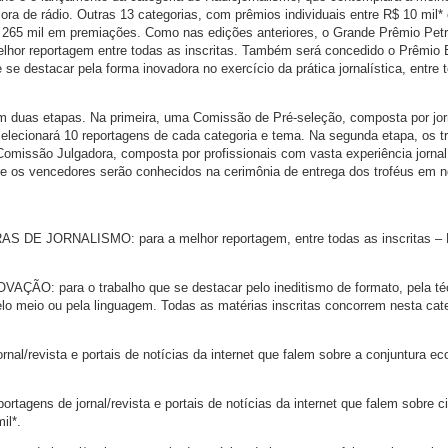
ra de rádio. Outras 13 categorias, com prêmios individuais entre R$ 10 mil*
 R$ 265 mil em premiações. Como nas edições anteriores, o Grande Prêmio Pet
lhor reportagem entre todas as inscritas. Também será concedido o Prêmio 
 se destacar pela forma inovadora no exercício da prática jornalística, entre 
m duas etapas. Na primeira, uma Comissão de Pré-seleção, composta por jor
lecionará 10 reportagens de cada categoria e tema. Na segunda etapa, os t
 Comissão Julgadora, composta por profissionais com vasta experiência jornalí
a e os vencedores serão conhecidos na cerimônia de entrega dos troféus em
E JORNALISMO: para a melhor reportagem, entre todas as inscritas – 
ÃO: para o trabalho que se destacar pelo ineditismo de formato, pela té
o meio ou pela linguagem. Todas as matérias inscritas concorrem nesta cate
nal/revista e portais de notícias da internet que falem sobre a conjuntura e
agens de jornal/revista e portais de notícias da internet que falem sobre ci
il*.