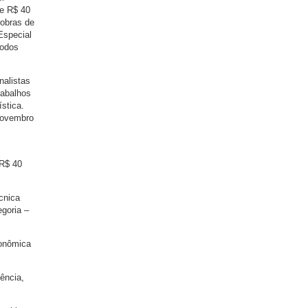
 e R$ 40
robras de
Especial
todos
nalistas
rabalhos
stica.
 novembro
R$ 40
cnica
goria –
conômica
ência,