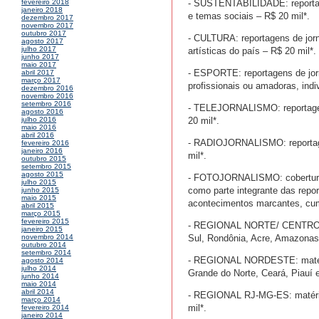
- SUSTENTABILIDADE: reportagen
fevereiro 2018
janeiro 2018
e temas sociais – R$ 20 mil*.
dezembro 2017
novembro 2017
outubro 2017
- CULTURA: reportagens de jorna
agosto 2017
julho 2017
artísticas do país – R$ 20 mil*.
junho 2017
maio 2017
- ESPORTE: reportagens de jorna
abril 2017
março 2017
profissionais ou amadoras, indi
dezembro 2016
novembro 2016
setembro 2016
- TELEJORNALISMO: reportagen
agosto 2016
20 mil*.
julho 2016
maio 2016
abril 2016
- RADIOJORNALISMO: reportage
fevereiro 2016
janeiro 2016
mil*.
outubro 2015
setembro 2015
agosto 2015
- FOTOJORNALISMO: coberturas 
julho 2015
como parte integrante das repo
junho 2015
maio 2015
acontecimentos marcantes, cum
abril 2015
março 2015
fevereiro 2015
- REGIONAL NORTE/ CENTRO-OE
janeiro 2015
Sul, Rondônia, Acre, Amazonas,
novembro 2014
outubro 2014
setembro 2014
- REGIONAL NORDESTE: matéria
agosto 2014
julho 2014
Grande do Norte, Ceará, Piauí 
junho 2014
maio 2014
abril 2014
- REGIONAL RJ-MG-ES: matérias
março 2014
mil*.
fevereiro 2014
janeiro 2014