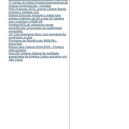
7ª edição do Dobra Festival Internacional de
Cinema Experimental - Inscriões
Pivô Pesquisa 2021: evento Campo Aberto
encerra o primeiro ciclo
Editora Estrondo prorroga o edital para
artistas mulheres do DF e das 30 cidades
que compõem o RIDE-DF
Festival AVXLab apresenta novas
experiências conectadas ao audiovisual
expandido
14º Cine Esquema Novo com programação
totalmente on-line
Programa de Residências MAM Rio -
Inscrições
Rumos Itaú Cultural 2019-2020 - Projetos
selecionados
Fest.AR: primeiro festival de realidade
aumentada da América Latina acontece em
São Paulo