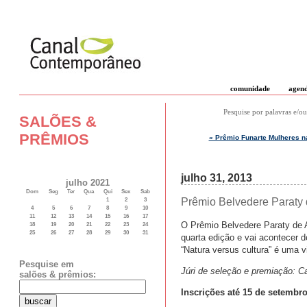
comunidade
agen
Pesquise por palavras e/ou
SALÕES &
PRÊMIOS
« Prêmio Funarte Mulheres na
julho 31, 2013
julho 2021
Dom
Seg
Ter
Qua
Qui
Sex
Sab
Prêmio Belvedere Paraty 
1
2
3
4
5
6
7
8
9
10
11
12
13
14
15
16
17
O Prêmio Belvedere Paraty de A
18
19
20
21
22
23
24
25
26
27
28
29
30
31
quarta edição e vai acontecer 
“Natura versus cultura” é uma 
Pesquise em
Júri de seleção e premiação: C
salões & prêmios:
Inscrições até 15 de setembr