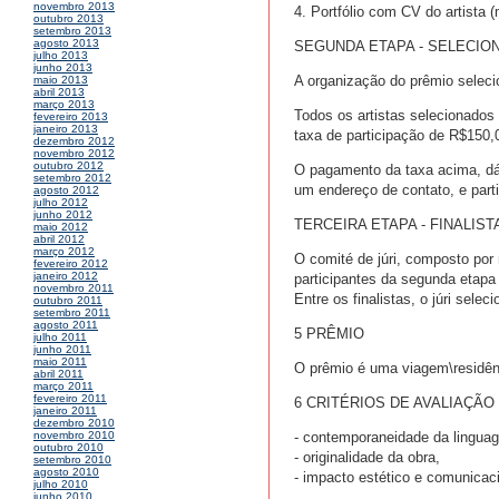
novembro 2013
4. Portfólio com CV do artista
outubro 2013
setembro 2013
agosto 2013
SEGUNDA ETAPA - SELECIO
julho 2013
junho 2013
A organização do prêmio seleci
maio 2013
abril 2013
março 2013
Todos os artistas selecionado
fevereiro 2013
janeiro 2013
taxa de participação de R$150,
dezembro 2012
novembro 2012
outubro 2012
O pagamento da taxa acima, dá d
setembro 2012
um endereço de contato, e parti
agosto 2012
julho 2012
junho 2012
TERCEIRA ETAPA - FINALIS
maio 2012
abril 2012
março 2012
O comité de júri, composto por 
fevereiro 2012
janeiro 2012
participantes da segunda etapa
novembro 2011
Entre os finalistas, o júri sel
outubro 2011
setembro 2011
agosto 2011
5 PRÊMIO
julho 2011
junho 2011
maio 2011
O prêmio é uma viagem\residênc
abril 2011
março 2011
fevereiro 2011
6 CRITÉRIOS DE AVALIAÇÃO
janeiro 2011
dezembro 2010
- contemporaneidade da lingua
novembro 2010
outubro 2010
- originalidade da obra,
setembro 2010
agosto 2010
- impacto estético e comunicaci
julho 2010
junho 2010