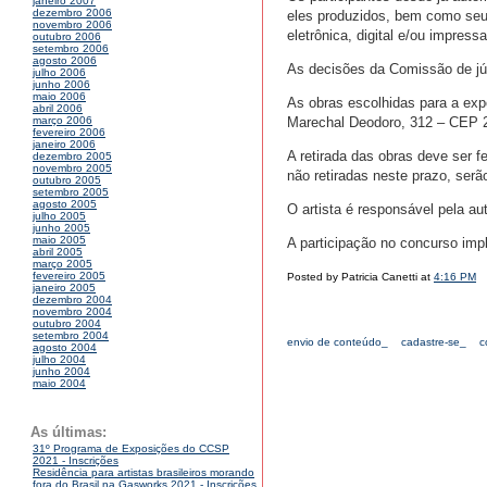
janeiro 2007
dezembro 2006
eles produzidos, bem como seu
novembro 2006
eletrônica, digital e/ou impres
outubro 2006
setembro 2006
agosto 2006
As decisões da Comissão de júr
julho 2006
junho 2006
maio 2006
As obras escolhidas para a expo
abril 2006
Marechal Deodoro, 312 – CEP 2
março 2006
fevereiro 2006
janeiro 2006
A retirada das obras deve ser f
dezembro 2005
novembro 2005
não retiradas neste prazo, ser
outubro 2005
setembro 2005
agosto 2005
O artista é responsável pela aut
julho 2005
junho 2005
maio 2005
A participação no concurso imp
abril 2005
março 2005
fevereiro 2005
Posted by Patricia Canetti at
4:16 PM
janeiro 2005
dezembro 2004
novembro 2004
outubro 2004
setembro 2004
envio de conteúdo_
cadastre-se_
c
agosto 2004
julho 2004
junho 2004
maio 2004
As últimas:
31º Programa de Exposições do CCSP
2021 - Inscrições
Residência para artistas brasileiros morando
fora do Brasil na Gasworks 2021 - Inscrições