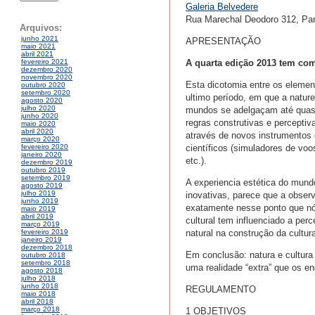
Galeria Belvedere
Rua Marechal Deodoro 312, Par
Arquivos:
junho 2021
APRESENTAÇÃO
maio 2021
abril 2021
A quarta edição 2013 tem com
fevereiro 2021
dezembro 2020
novembro 2020
Esta dicotomia entre os element
outubro 2020
setembro 2020
ultimo período, em que a natur
agosto 2020
julho 2020
mundos se adelgaçam até quase 
junho 2020
regras construtivas e percept
maio 2020
abril 2020
através de novos instrumentos d
março 2020
científicos (simuladores de voo
fevereiro 2020
janeiro 2020
etc.).
dezembro 2019
outubro 2019
setembro 2019
A experiencia estética do mund
agosto 2019
julho 2019
inovativas, parece que a obser
junho 2019
exatamente nesse ponto que nó
maio 2019
abril 2019
cultural tem influenciado a pe
março 2019
natural na construção da cultu
fevereiro 2019
janeiro 2019
dezembro 2018
Em conclusão: natura e cultur
outubro 2018
setembro 2018
uma realidade “extra” que os e
agosto 2018
julho 2018
junho 2018
REGULAMENTO
maio 2018
abril 2018
março 2018
1 OBJETIVOS