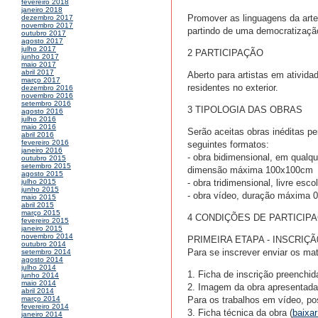
fevereiro 2018
janeiro 2018
Promover as linguagens da art
dezembro 2017
novembro 2017
partindo de uma democratização
outubro 2017
agosto 2017
julho 2017
2 PARTICIPAÇÃO
junho 2017
maio 2017
abril 2017
Aberto para artistas em atividad
março 2017
residentes no exterior.
dezembro 2016
novembro 2016
setembro 2016
3 TIPOLOGIA DAS OBRAS
agosto 2016
julho 2016
maio 2016
Serão aceitas obras inéditas p
abril 2016
fevereiro 2016
seguintes formatos:
janeiro 2016
- obra bidimensional, em qualque
outubro 2015
setembro 2015
dimensão máxima 100x100cm
agosto 2015
- obra tridimensional, livre 
julho 2015
junho 2015
- obra vídeo, duração máxima 
maio 2015
abril 2015
março 2015
4 CONDIÇÕES DE PARTICIP
fevereiro 2015
janeiro 2015
novembro 2014
PRIMEIRA ETAPA - INSCRIÇÃ
outubro 2014
Para se inscrever enviar os ma
setembro 2014
agosto 2014
julho 2014
1. Ficha de inscrição preenchid
junho 2014
maio 2014
2. Imagem da obra apresentada 
abril 2014
Para os trabalhos em vídeo, post
março 2014
fevereiro 2014
3. Ficha técnica da obra (
baixar
janeiro 2014