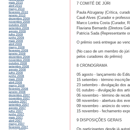
maio 2010
7 COMITÉ DE JÚRI
abril 2010
março 2010
Paula Alzugaray (Crítica, curad
fevereiro 2010
janeiro 2010
Cauê Alves (Curador e profess
dezembro 2009
novembro 2009
Marco Lontra Costa (Curador, R
outubro 2009
Flaviana Bernardo (Diretora G
setembro 2009
agosto 2009
Patricia Sada (Representante os
julho 2009
junho 2009
maio 2009
O prêmio será entregue ao venc
abril 2009
março 2009
fevereiro 2009
(No caso de um membro do júri e
janeiro 2009
pelos curadores do prêmio)
dezembro 2008
novembro 2008
outubro 2008
8 CRONOGRAMA
setembro 2008
agosto 2008
julho 2008
05 agosto - lançamento do Edita
junho 2008
15 setembro - término inscrições
maio 2008
abril 2008
23 setembro - divulgação dos a
março 2008
fevereiro 2008
01 outubro - divulgação dos arti
janeiro 2008
06 novembro - término de rece
dezembro 2007
novembro 2007
08 novembro - abertura dos ev
outubro 2007
setembro 2007
09 novembro - anúncio do venc
agosto 2007
15 novembro - fechamento exp
julho 2007
junho 2007
maio 2007
9 DISPOSIÇÕES GERAIS
abril 2007
março 2007
fevereiro 2007
Os participantes desde já autori