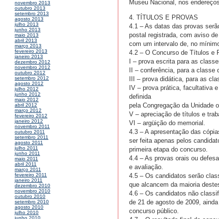
Museu Nacional, nos endereços
novembro 2013
outubro 2013
setembro 2013
4. TÍTULOS E PROVAS
agosto 2013
julho 2013
4.1 – As datas das provas serã
junho 2013
postal registrada, com aviso d
maio 2013
abril 2013
com um intervalo de, no mínimo
março 2013
fevereiro 2013
4.2 – O Concurso de Títulos e 
janeiro 2013
I – prova escrita para as classe
dezembro 2012
novembro 2012
II – conferência, para a classe d
outubro 2012
III – prova didática, para as cl
setembro 2012
agosto 2012
IV – prova prática, facultativa 
julho 2012
junho 2012
definida
maio 2012
pela Congregação da Unidade o
abril 2012
março 2012
V – apreciação de títulos e trab
fevereiro 2012
janeiro 2012
VI – argüição do memorial.
novembro 2011
4.3 – A apresentação das cópias
outubro 2011
setembro 2011
ser feita apenas pelos candidat
agosto 2011
julho 2011
primeira etapa do concurso.
junho 2011
4.4 – As provas orais ou defes
maio 2011
abril 2011
e avaliação.
março 2011
4.5 – Os candidatos serão cla
fevereiro 2011
janeiro 2011
que alcancem da maioria destes
dezembro 2010
novembro 2010
4.6 – Os candidatos não classi
outubro 2010
de 21 de agosto de 2009, ainda
setembro 2010
agosto 2010
concurso público.
julho 2010
junho 2010