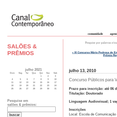
comunidade
agen
Pesquise por palavras e/ou
SALÕES &
PRÊMIOS
« III Concurso Mário Pedrosa de En
Prêmio Reg
julho 2021
julho 13, 2010
Dom
Seg
Ter
Qua
Qui
Sex
Sab
1
2
3
Concurso Públicos para
4
5
6
7
8
9
10
11
12
13
14
15
16
17
18
19
20
21
22
23
24
Prazo para inscrição: até 06 
25
26
27
28
29
30
31
Titulação: Doutorado
Pesquise em
Linguagem Audiovisual; 1 va
salões & prêmios:
Inscrições
Local: Escola de Comunicação S