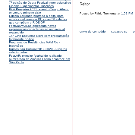
7ª edição do Dobra Festival Internacional de
Reitor
Cinema Experimental - Inscriões
Pivô Pesquisa 2021: evento Campo Aberto
encerra o primeiro ciclo
Posted by Fábio Tremonte at
1:52 PM
Editora Estrondo prorroga o edital para
artistas mulheres do DF e das 30 cidades
que compõem o RIDE-DF
Festival AVXLab apresenta novas
experiências conectadas ao audiovisual
envio de conteúdo_
cadastre-se_
c
expandido
14º Cine Esquema Novo com programação
totalmente on-line
Programa de Residências MAM Rio -
Inscrições
Rumos Itaú Cultural 2019-2020 - Projetos
selecionados
Fest.AR: primeiro festival de realidade
aumentada da América Latina acontece em
São Paulo