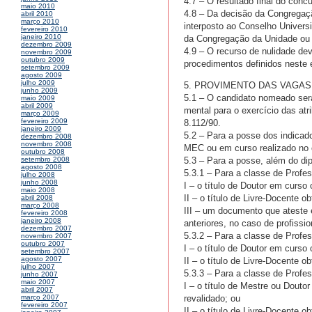
4.7 – O resultado final do con
maio 2010
4.8 – Da decisão da Congregaçã
abril 2010
março 2010
interposto ao Conselho Universi
fevereiro 2010
janeiro 2010
da Congregação da Unidade ou 
dezembro 2009
4.9 – O recurso de nulidade de
novembro 2009
outubro 2009
procedimentos definidos neste e
setembro 2009
agosto 2009
julho 2009
5. PROVIMENTO DAS VAGAS
junho 2009
5.1 – O candidato nomeado ser
maio 2009
abril 2009
mental para o exercício das at
março 2009
fevereiro 2009
8.112/90.
janeiro 2009
5.2 – Para a posse dos indicad
dezembro 2008
novembro 2008
MEC ou em curso realizado no e
outubro 2008
5.3 – Para a posse, além do di
setembro 2008
agosto 2008
5.3.1 – Para a classe de Profess
julho 2008
junho 2008
I – o título de Doutor em curs
maio 2008
II – o título de Livre-Docente o
abril 2008
março 2008
III – um documento que ateste 
fevereiro 2008
janeiro 2008
anteriores, no caso de profissi
dezembro 2007
5.3.2 – Para a classe de Profes
novembro 2007
outubro 2007
I – o título de Doutor em curs
setembro 2007
agosto 2007
II – o título de Livre-Docente o
julho 2007
5.3.3 – Para a classe de Profes
junho 2007
maio 2007
I – o título de Mestre ou Dout
abril 2007
revalidado; ou
março 2007
fevereiro 2007
II – o título de Livre-Docente o