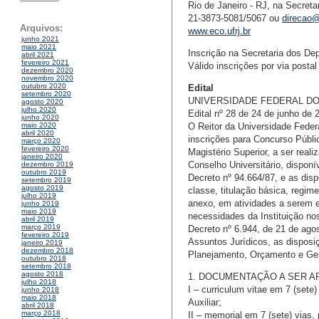
Rio de Janeiro - RJ, na Secret
21-3873-5081/5067 ou
direcao@
Arquivos:
www.eco.ufrj.br
junho 2021
maio 2021
Inscrição na Secretaria dos De
abril 2021
fevereiro 2021
Válido inscrições por via posta
dezembro 2020
novembro 2020
outubro 2020
Edital
setembro 2020
UNIVERSIDADE FEDERAL DO
agosto 2020
julho 2020
Edital nº 28 de 24 de junho de 
junho 2020
O Reitor da Universidade Federa
maio 2020
abril 2020
inscrições para Concurso Públi
março 2020
fevereiro 2020
Magistério Superior, a ser rea
janeiro 2020
Conselho Universitário, disponí
dezembro 2019
outubro 2019
Decreto nº 94.664/87, e as dis
setembro 2019
agosto 2019
classe, titulação básica, regim
julho 2019
anexo, em atividades a serem e
junho 2019
maio 2019
necessidades da Instituição no
abril 2019
março 2019
Decreto nº 6.944, de 21 de ago
fevereiro 2019
Assuntos Jurídicos, as disposiçõ
janeiro 2019
dezembro 2018
Planejamento, Orçamento e Ges
outubro 2018
setembro 2018
agosto 2018
1. DOCUMENTAÇÃO A SER A
julho 2018
I – curriculum vitae em 7 (sete)
junho 2018
maio 2018
Auxiliar;
abril 2018
março 2018
II – memorial em 7 (sete) vias, 