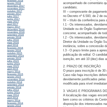
fevereiro 2018
acompanhado de comentário que p
janeiro 2018
dezembro 2017
candidato;
novembro 2017
III – comprovante de pagamento
outubro 2017
agosto 2017
no Decreto nº 6.593, de 2 de ou
julho 2017
junho 2017
IV – título da conferência para a
maio 2017
I.1 - Os interessados, devidame
abril 2017
março 2017
Unidade ou do Órgão Suplementa
dezembro 2016
novembro 2016
concorrer, acompanhado de to
setembro 2016
I.2 - Os interessados, devidam
agosto 2016
julho 2016
Diretor da Unidade ou Órgão Su
maio 2016
abril 2016
instância, sobre a concessão d
fevereiro 2016
I.3 - O prazo limite para a apr
janeiro 2016
outubro 2015
publicação do edital. O candid
setembro 2015
isenção, em até 10 (dez) dias 
agosto 2015
julho 2015
junho 2015
2. PRAZO DE INSCRIÇÃO
maio 2015
abril 2015
O prazo para inscrição é de 30 (
março 2015
fevereiro 2015
Caso não haja inscrições deferi
janeiro 2015
devidamente justificados pelas
novembro 2014
outubro 2014
modificada para nível imediatam
setembro 2014
agosto 2014
julho 2014
3. VAGAS E PROGRAMAS D
junho 2014
A localização das vagas encont
maio 2014
abril 2014
bem como os critérios do Centro
março 2014
fevereiro 2014
disposição dos interessados n
janeiro 2014