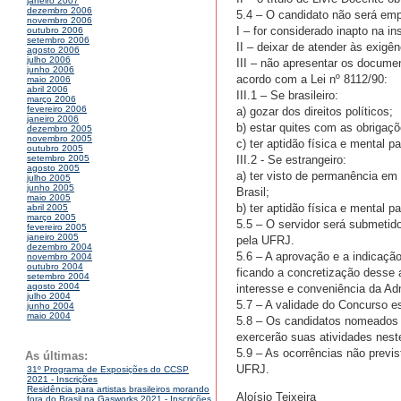
janeiro 2007
dezembro 2006
5.4 – O candidato não será em
novembro 2006
I – for considerado inapto na i
outubro 2006
setembro 2006
II – deixar de atender às exigê
agosto 2006
julho 2006
III – não apresentar os documen
junho 2006
acordo com a Lei nº 8112/90:
maio 2006
abril 2006
III.1 – Se brasileiro:
março 2006
fevereiro 2006
a) gozar dos direitos políticos;
janeiro 2006
b) estar quites com as obrigaçõe
dezembro 2005
novembro 2005
c) ter aptidão física e mental p
outubro 2005
III.2 - Se estrangeiro:
setembro 2005
agosto 2005
a) ter visto de permanência em t
julho 2005
junho 2005
Brasil;
maio 2005
b) ter aptidão física e mental p
abril 2005
março 2005
5.5 – O servidor será submetid
fevereiro 2005
janeiro 2005
pela UFRJ.
dezembro 2004
5.6 – A aprovação e a indicaçã
novembro 2004
outubro 2004
ficando a concretização desse 
setembro 2004
agosto 2004
interesse e conveniência da Ad
julho 2004
5.7 – A validade do Concurso e
junho 2004
maio 2004
5.8 – Os candidatos nomeados p
exercerão suas atividades neste
5.9 – As ocorrências não previs
As últimas:
UFRJ.
31º Programa de Exposições do CCSP
2021 - Inscrições
Residência para artistas brasileiros morando
Aloísio Teixeira
fora do Brasil na Gasworks 2021 - Inscrições