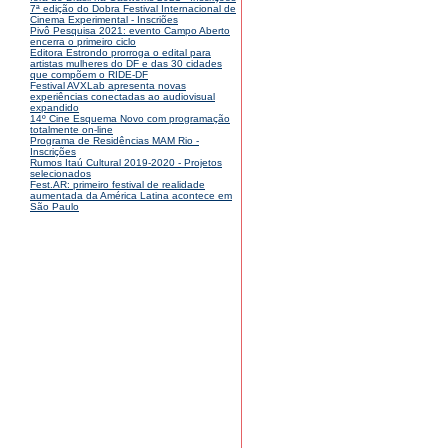
7ª edição do Dobra Festival Internacional de
Cinema Experimental - Inscriões
Pivô Pesquisa 2021: evento Campo Aberto
encerra o primeiro ciclo
Editora Estrondo prorroga o edital para
artistas mulheres do DF e das 30 cidades
que compõem o RIDE-DF
Festival AVXLab apresenta novas
experiências conectadas ao audiovisual
expandido
14º Cine Esquema Novo com programação
totalmente on-line
Programa de Residências MAM Rio -
Inscrições
Rumos Itaú Cultural 2019-2020 - Projetos
selecionados
Fest.AR: primeiro festival de realidade
aumentada da América Latina acontece em
São Paulo