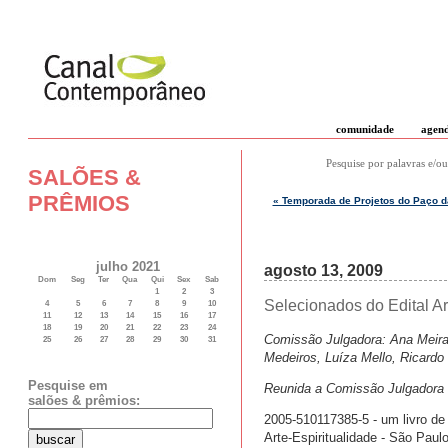
comunidade
agen
Pesquise por palavras e/ou
SALÕES &
PRÊMIOS
« Temporada de Projetos do Paço da
julho 2021
agosto 13, 2009
Dom
Seg
Ter
Qua
Qui
Sex
Sab
1
2
3
Selecionados do Edital Ar
4
5
6
7
8
9
10
11
12
13
14
15
16
17
18
19
20
21
22
23
24
Comissão Julgadora: Ana Meira,
25
26
27
28
29
30
31
Medeiros, Luíza Mello, Ricard
Pesquise em
Reunida a Comissão Julgadora n
salões & prêmios:
2005-510117385-5 - um livro de 
Arte-Espiritualidade - São Paul