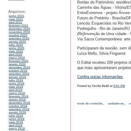
Bordas do Patrimônio: residên
Caminho das Águas - Vitória/ES
Arquivos:
EntreExtremos - projeto Árvore
junho 2021
Futuro do Pretérito - Brasília/D
maio 2021
abril 2021
Lencóis Esquecidos no Rio Ve
fevereiro 2021
Pedregulho - Rio de Janeiro/RJ
dezembro 2020
novembro 2020
(Re)Invenção de Uma cidade -
outubro 2020
Via Sacra Contemporânea: arte
setembro 2020
agosto 2020
julho 2020
Participaram da reunião, sem di
junho 2020
maio 2020
Luíza Mello, Silvia Finguerut
abril 2020
março 2020
fevereiro 2020
O Edital recebeu 209 projetos d
janeiro 2020
que mais apresentaram projetos
dezembro 2019
outubro 2019
setembro 2019
Confira outras informações
agosto 2019
julho 2019
junho 2019
Posted by Cecília Bedê at
3:51 PM
maio 2019
abril 2019
março 2019
fevereiro 2019
janeiro 2019
dezembro 2018
envio de conteúdo_
cadastre-se_
c
outubro 2018
setembro 2018
agosto 2018
julho 2018
junho 2018
maio 2018
abril 2018
março 2018