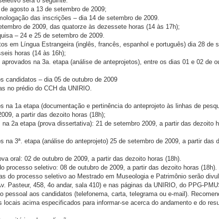
eletivo será o seguinte:
3 de agosto a 13 de setembro de 2009;
mologação das inscrições – dia 14 de setembro de 2009.
setembro de 2009, das quatorze às dezessete horas (14 às 17h);
squisa – 24 e 25 de setembro de 2009.
os em Língua Estrangeira (inglês, francês, espanhol e português) dia 28 de 
seis horas (14 às 16h);
aprovados na 3a. etapa (análise de anteprojetos), entre os dias 01 e 02 de o
s candidatos – dia 05 de outubro de 2009
das no prédio do CCH da UNIRIO.
:
os na 1a etapa (documentação e pertinência do anteprojeto às linhas de pesq
09, a partir das dezoito horas (18h);
 na 2a etapa (prova dissertativa): 21 de setembro 2009, a partir das dezoito 
s na 3ª. etapa (análise do anteprojeto) 25 de setembro de 2009, a partir das 
va oral: 02 de outubro de 2009, a partir das dezoito horas (18h).
do processo seletivo: 08 de outubro de 2009, a partir das dezoito horas (18h).
as do processo seletivo ao Mestrado em Museologia e Patrimônio serão divu
. Pasteur, 458, 4o andar, sala 410) e nas páginas da UNIRIO, do PPG-PMU
pessoal aos candidatos (telefonema, carta, telegrama ou e-mail). Recomen
 locais acima especificados para informar-se acerca do andamento e do resu