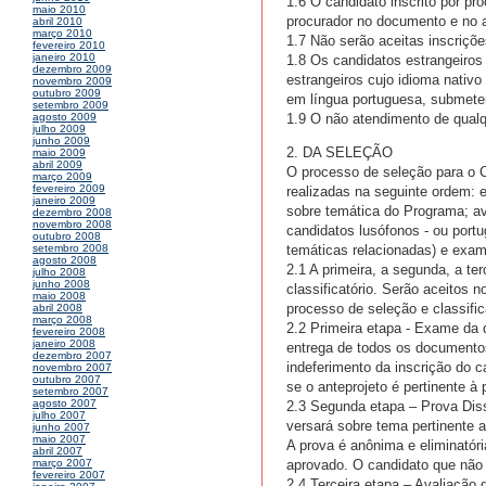
1.6 O candidato inscrito por p
maio 2010
procurador no documento e no a
abril 2010
março 2010
1.7 Não serão aceitas inscrições
fevereiro 2010
janeiro 2010
1.8 Os candidatos estrangeiros
dezembro 2009
estrangeiros cujo idioma nativ
novembro 2009
outubro 2009
em língua portuguesa, submeten
setembro 2009
1.9 O não atendimento de qualq
agosto 2009
julho 2009
junho 2009
2. DA SELEÇÃO
maio 2009
abril 2009
O processo de seleção para o 
março 2009
fevereiro 2009
realizadas na seguinte ordem: 
janeiro 2009
sobre temática do Programa; ava
dezembro 2008
novembro 2008
candidatos lusófonos - ou portu
outubro 2008
temáticas relacionadas) e exam
setembro 2008
agosto 2008
2.1 A primeira, a segunda, a ter
julho 2008
junho 2008
classificatório. Serão aceitos 
maio 2008
processo de seleção e classifi
abril 2008
março 2008
2.2 Primeira etapa - Exame da 
fevereiro 2008
janeiro 2008
entrega de todos os documentos
dezembro 2007
indeferimento da inscrição do 
novembro 2007
outubro 2007
se o anteprojeto é pertinente à
setembro 2007
agosto 2007
2.3 Segunda etapa – Prova Disse
julho 2007
versará sobre tema pertinente 
junho 2007
maio 2007
A prova é anônima e eliminatóri
abril 2007
aprovado. O candidato que não 
março 2007
fevereiro 2007
2.4 Terceira etapa – Avaliação 