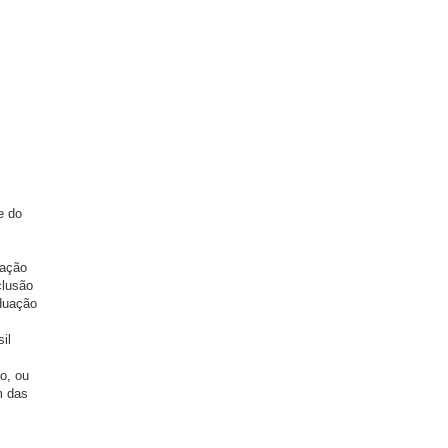
e do
uação
clusão
aduação
il
o, ou
m das