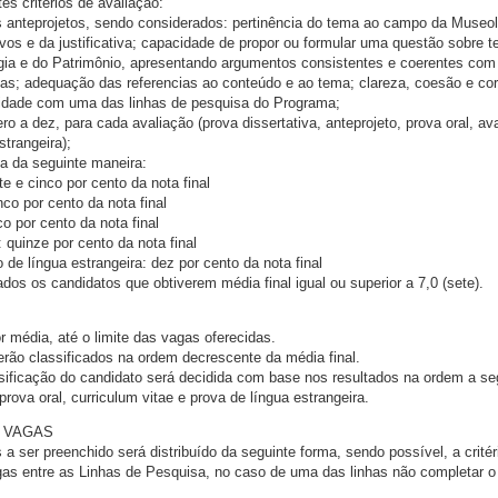
es critérios de avaliação:
os anteprojetos, sendo considerados: pertinência do tema ao campo da Museol
ivos e da justificativa; capacidade de propor ou formular uma questão sobre 
gia e do Patrimônio, apresentando argumentos consistentes e coerentes com
tas; adequação das referencias ao conteúdo e ao tema; clareza, coesão e co
bilidade com uma das linhas de pesquisa do Programa;
ero a dez, para cada avaliação (prova dissertativa, anteprojeto, prova oral, av
strangeira);
da da seguinte maneira:
te e cinco por cento da nota final
nco por cento da nota final
co por cento da nota final
: quinze por cento da nota final
de língua estrangeira: dez por cento da nota final
os os candidatos que obtiverem média final igual ou superior a 7,0 (sete).
or média, até o limite das vagas oferecidas.
rão classificados na ordem decrescente da média final.
ificação do candidato será decidida com base nos resultados na ordem a seg
 prova oral, curriculum vitae e prova de língua estrangeira.
 VAGAS
 ser preenchido será distribuído da seguinte forma, sendo possível, a critér
as entre as Linhas de Pesquisa, no caso de uma das linhas não completar 