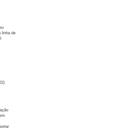
seu
 linha de
O
02)
tação
 em
ortar