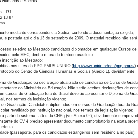
as Humanas e Sociais
o – RJ
42 13 87
ras
amente mediante correspondência Sedex, contendo a documentação exigida,
 e postada até o dia 13 de setembro de 2009. O material recebido não será
rocesso seletivo ao Mestrado candidatos diplomados em quaisquer Cursos de
idos pelo MEC, dentro e fora do território brasileiro.
 inscrição ao Mestrado:
r obtida nos sites do PPG-PMUS-UNIRIO (
http://www.unirio.br/cch/ppg-pmus/
) 
Protocolo do Centro de Ciências Humanas e Sociais (Anexo 1), devidamente
ploma de Graduação ou declaração atualizada de conclusão de Curso de Grad
ompetente do Ministério da Educação. Não serão aceitas declarações de con
 em cursos de Graduação fora do Brasil deverão apresentar o Diploma de Gr
nal, nos termos da legislação vigente;
so de Graduação. Candidatos diplomados em cursos de Graduação fora do Bras
colar revalidado por instituição nacional, nos termos da legislação vigente;
o a partir do sistema Lattes do CNPq (ver Anexo 02), devidamente comprovad
onstante do CV é preciso apresentar documento comprobatório na exata orde
rrículo
tidade (passaporte, para os candidatos estrangeiros sem residência no país);