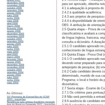
janeiro 2007
dezembro 2006
para ser aprovado, obtenha not
novembro 2006
4.1 à adequação à proposta do
outubro 2006
setembro 2006
2.4.2 à qualidade acadêmica;
agosto 2006
julho 2006
2.4.3 aos projetos de pesquis
junho 2006
2.4.4 à disponibilidade de orie
maio 2006
abril 2006
OBS: A atribuição de orientaçã
março 2006
fevereiro 2006
2.5 Quarta etapa – Prova de co
janeiro 2006
classificatória e avaliará a co
dezembro 2005
novembro 2005
de língua inglesa, francesa, es
outubro 2005
consulta a dicionário. A duraçã
setembro 2005
agosto 2005
2.5.1 O candidato aprovado no p
julho 2005
junho 2005
conhecimento de língua estrang
maio 2005
2.6 Quinta Etapa - Prova Oral (s
abril 2005
março 2005
2.6.1 O candidato aprovado nas
fevereiro 2005
janeiro 2005
devendo estar preparado para re
dezembro 2004
anteprojeto de pesquisa; (b) vi
novembro 2004
outubro 2004
2.6.2 Cada candidato deverá com
setembro 2004
agosto 2004
determinado, munido de sua cart
julho 2004
Programa; o local e horário da 
junho 2004
maio 2004
dissertativa;
2.7 Sexta etapa - Exame do Curr
2.7.1 Os critérios para pontua
As últimas:
2.8 Não será permitida a entrada
31º Programa de Exposições do CCSP
2021 - Inscrições
2.9 A ausência do candidato em
Residência para artistas brasileiros morando
fora do Brasil na Gasworks 2021 - Inscrições