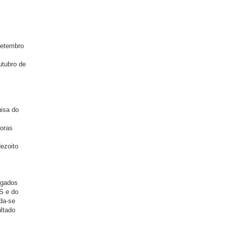
setembro
utubro de
uisa do
horas
dezoito
lgados
S e do
da-se
ltado