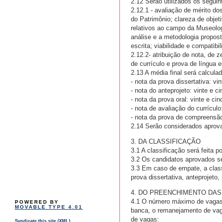
2.12 Serão utilizados os seguint
2.12.1 - avaliação de mérito d
do Patrimônio; clareza de objet
relativos ao campo da Museolo
análise e a metodologia propos
escrita; viabilidade e compati
2.12.2- atribuição de nota, de z
de currículo e prova de língua e
2.13 A média final será calcula
- nota da prova dissertativa: vin
- nota do anteprojeto: vinte e ci
- nota da prova oral: vinte e cin
- nota de avaliação do currículo
- nota da prova de compreensão 
2.14 Serão considerados aprovad
3. DA CLASSIFICAÇÃO
3.1 A classificação será feita p
3.2 Os candidatos aprovados se
3.3 Em caso de empate, a class
prova dissertativa, anteprojeto,
4. DO PREENCHIMENTO DAS
4.1 O número máximo de vagas a
POWERED BY
MOVABLE TYPE 4.01
banca, o remanejamento de vag
de vagas:
Syndicate this site (XML)