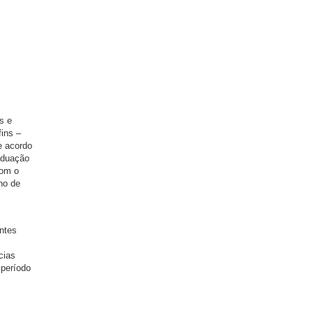
s e
ins –
e acordo
aduação
com o
ho de
intes
cias
 período