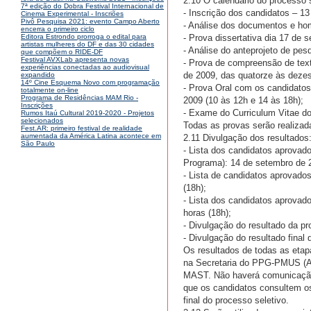
2.10 O calendário do processo s
7ª edição do Dobra Festival Internacional de
- Inscrição dos candidatos – 1
Cinema Experimental - Inscriões
Pivô Pesquisa 2021: evento Campo Aberto
- Análise dos documentos e ho
encerra o primeiro ciclo
- Prova dissertativa dia 17 de 
Editora Estrondo prorroga o edital para
artistas mulheres do DF e das 30 cidades
- Análise do anteprojeto de pe
que compõem o RIDE-DF
Festival AVXLab apresenta novas
- Prova de compreensão de text
experiências conectadas ao audiovisual
de 2009, das quatorze às dezes
expandido
14º Cine Esquema Novo com programação
- Prova Oral com os candidatos 
totalmente on-line
Programa de Residências MAM Rio -
2009 (10 às 12h e 14 às 18h);
Inscrições
- Exame do Curriculum Vitae do
Rumos Itaú Cultural 2019-2020 - Projetos
selecionados
Todas as provas serão realiza
Fest.AR: primeiro festival de realidade
aumentada da América Latina acontece em
2.11 Divulgação dos resultados
São Paulo
- Lista dos candidatos aprovad
Programa): 14 de setembro de 20
- Lista de candidatos aprovados
(18h);
- Lista dos candidatos aprovado
horas (18h);
- Divulgação do resultado da pro
- Divulgação do resultado final 
Os resultados de todas as etap
na Secretaria do PPG-PMUS (Av
MAST. Não haverá comunicação 
que os candidatos consultem os
final do processo seletivo.