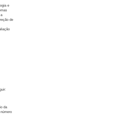
ogia e
temas
 a
rreção de
aliação
uir:
io da
o número