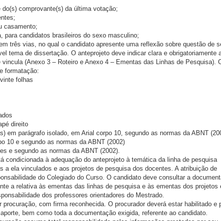
 e do(s) comprovante(s) da última votação;
entes;
ou casamento;
a, para candidatos brasileiros do sexo masculino;
 em três vias, no qual o candidato apresente uma reflexão sobre questão de 
el tema de dissertação. O anteprojeto deve indicar clara e obrigatoriamente a
 vincula (Anexo 3 – Roteiro e Anexo 4 – Ementas das Linhas de Pesquisa). 
te formatação:
inte folhas
lados
pé direito
as) em parágrafo isolado, em Arial corpo 10, segundo as normas da ABNT (20
orpo 10 e segundo as normas da ABNT (2002)
les e segundo as normas da ABNT (2002).
stá condicionada à adequação do anteprojeto à temática da linha de pesquisa
es a ela vinculados e aos projetos de pesquisa dos docentes. A atribuição de
ponsabilidade do Colegiado do Curso. O candidato deve consultar a documen
ente a relativa às ementas das linhas de pesquisa e às ementas dos projetos
ponsabilidade dos professores orientadores do Mestrado.
r procuração, com firma reconhecida. O procurador deverá estar habilitado e p
ssaporte, bem como toda a documentação exigida, referente ao candidato.