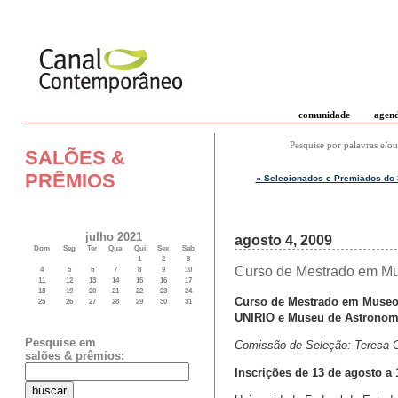
comunidade
agen
Pesquise por palavras e/ou
SALÕES &
PRÊMIOS
« Selecionados e Premiados do 
julho 2021
agosto 4, 2009
Dom
Seg
Ter
Qua
Qui
Sex
Sab
1
2
3
Curso de Mestrado em Mu
4
5
6
7
8
9
10
11
12
13
14
15
16
17
18
19
20
21
22
23
24
Curso de Mestrado em Museolo
25
26
27
28
29
30
31
UNIRIO e Museu de Astronom
Pesquise em
Comissão de Seleção: Teresa Cr
salões & prêmios:
Inscrições de 13 de agosto a