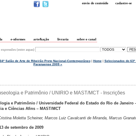
envio de conteúdo
cadastre-se
da
e-nformes
arte&ação
livraria
sobre o canal
 expressões (entre aspas)
34º Salão de Arte de Ribeirão Preto Nacional-Contemporâneo
|
Home
|
Selecionados do 63º
Paranaense 2009 »
seologia e Patrimônio / UNIRIO e MAST/MCT - Inscrições
gia e Patrimônio / Universidade Federal do Estado do Rio de Janeiro 
ia e Ciências Afins – MAST/MCT
istina Moletta Scheiner, Marcos Luiz Cavalcanti de Miranda, Marcus Granat
 13 de setembro de 2009