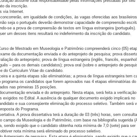
rocuração assume total responsabilidade pelas informações prestadas por seu
to da inscrição.
 via Internet.
 concorrerão, em igualdade de condições, às vagas oferecidas aos brasileiros
o não seja o português deverão demonstrar capacidade de compreensão escrita
do-se a prova de compreensão de textos em língua estrangeira (português).
uer um desses itens resultará no indeferimento da inscrição do candidato.
Curso de Mestrado em Museologia e Patrimônio compreenderá cinco (05) eta
exame da documentação enviada e do anteprojeto de pesquisa; prova disserta
liação do anteprojeto; prova de língua estrangeira (inglês, francês, espanhol
guês – para os demais candidatos); prova oral (sobre o anteprojeto de pesqui
e do Curriculum Vitae do candidato.
ceira e a quinta etapas são eliminatórias; a prova de língua estrangeira tem c
no programa os candidatos que forem aprovados nas 4 etapas eliminatórias do
cados nas primeiras 15 posições.
documentação enviada e do anteprojeto. Nesta etapa, será feita a verificação
 exigidos no Edital. A ausência de qualquer documento exigido implicará no
candidato e sua conseqüente eliminação do processo seletivo. Também será v
 proposta do Programa.
rtativa. A prova dissertativa terá a duração de 03 (três) horas, sem consulta
ao campo da Museologia e do Patrimônio, com base na bibliografia sugerida (
a, sendo exigido que o candidato obtenha nota mínima de 7,0 (sete) para ser
obtiver nota mínima será eliminado do processo seletivo.
do Anteprojeto de pesquisa. Esta etapa é eliminatória, sendo exigido que o ca