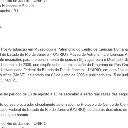
 do Rio de Janeiro - UNIRIO
as Humanas e Sociais
aneiro - RJ
0h
 Pós-Graduação em Museologia e Patrimônio do Centro de Ciências Humana
l do Estado do Rio de Janeiro – UNIRIO / Museu de Astronomia e Ciências Af
 de inscrições para o preenchimento de quinze (15) vagas para o Mestrado, d
11 de maio de 2006, que dispõe sobre a implantação do Programa de Pós-Gr
 Universidade Federal do Estado do Rio de Janeiro – UNIRIO, em convênio 
s Afins (MAST), celebrado em 02 de junho de 2005 e publicado em 15 de jun
3, pág. 21.
tas no período de 13 de agosto a 13 de setembro e serão realizadas das segu
to ou seu procurador oficialmente autorizado, no Protocolo do Centro de Ciên
ade Federal do Estado do Rio de Janeiro (UNIRIO), durante os dias úteis do
ndereço e horário:
 do Rio de Janeiro - UNIRIO