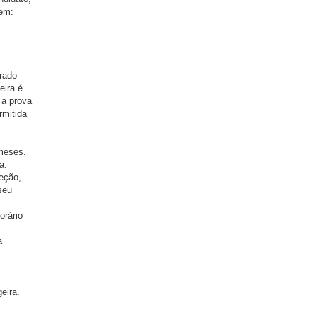
dem:
rado
eira é
 a prova
rmitida
 meses.
a.
leção,
seu
orário
a
eira.