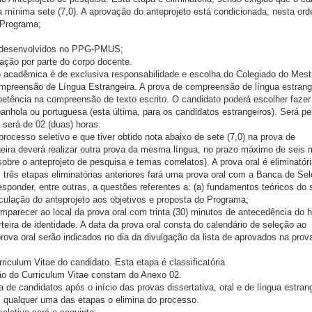
a mínima sete (7,0). A aprovação do anteprojeto está condicionada, nesta or
 Programa;
a desenvolvidos no PPG-PMUS;
ntação por parte do corpo docente.
o acadêmica é de exclusiva responsabilidade e escolha do Colegiado do Mest
mpreensão de Língua Estrangeira. A prova de compreensão de língua estrang
mpetência na compreensão de texto escrito. O candidato poderá escolher fazer
panhola ou portuguesa (esta última, para os candidatos estrangeiros). Será pe
o será de 02 (duas) horas.
rocesso seletivo e que tiver obtido nota abaixo de sete (7,0) na prova de
eira deverá realizar outra prova da mesma língua, no prazo máximo de seis
obre o anteprojeto de pesquisa e temas correlatos). A prova oral é eliminatóri
 três etapas eliminatórias anteriores fará uma prova oral com a Banca de Se
sponder, entre outras, a questões referentes a: (a) fundamentos teóricos do 
nculação do anteprojeto aos objetivos e proposta do Programa;
parecer ao local da prova oral com trinta (30) minutos de antecedência do h
eira de identidade. A data da prova oral consta do calendário de seleção ao
prova oral serão indicados no dia da divulgação da lista de aprovados na prov
iculum Vitae do candidato. Esta etapa é classificatória
ção do Curriculum Vitae constam do Anexo 02.
 de candidatos após o início das provas dissertativa, oral e de língua estrang
 qualquer uma das etapas o elimina do processo.