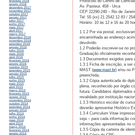
Protocolo do Centro de Ciênci
fevereiro 2018
janeiro 2018
Av. Pasteur, 458 - Urca
dezembro 2017
novembro 2017
CEP 22290-240 – Rio de Janeir
outubro 2017
Tel: 55 (xx) 21.2542 12 83 / 25
agosto 2017
julho 2017
Horário: 10 às 12 e 16 às 20 ho
junho 2017
maio 2017
abril 2017
1.1.2 Por via postal, exclusiv
março 2017
encaminhada ao endereço acima,
dezembro 2016
novembro 2016
devolvido.
setembro 2016
agosto 2016
1.2 Poderão inscrever-se no p
julho 2016
Graduação oficialmente reconhec
maio 2016
abril 2016
1.3 Documentos exigidos para a
fevereiro 2016
1.3.1 Ficha de inscrição, a se
janeiro 2016
outubro 2015
MAST (
www.mast.br
) e/ou no 
setembro 2015
agosto 2015
preenchida;
julho 2015
1.3.2 Cópia autenticada do di
junho 2015
maio 2015
plena, reconhecido por órgão c
abril 2015
março 2015
futura. Candidatos diplomados
fevereiro 2015
revalidado por instituição nacio
janeiro 2015
novembro 2014
1.3.3 Histórico escolar do cur
outubro 2014
setembro 2014
deverão apresentar Histórico Es
agosto 2014
1.3.4 Curriculum Vitae impress
julho 2014
junho 2014
seja – para cada informação c
maio 2014
informações apresentadas no cu
abril 2014
março 2014
1.3.5 Cópia da carteira de iden
fevereiro 2014
janeiro 2014
1.3.6 Cópia do CPF;