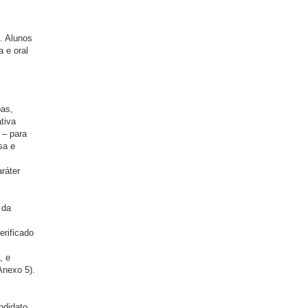
. Alunos
 e oral
pas,
tiva
 – para
sa e
aráter
 da
erificado
, e
Anexo 5).
ndidato,