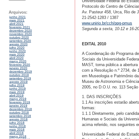
Universidade Federal do Estado
Protocolo do Centro de Ciênci
Av. Pasteur 458, Urca, Rio de J
Arquivos:
21-2542-1283 / 1387
junho 2021
maio 2021
www.unirio.br/cch/ppg-pmus
abril 2021
fevereiro 2021
Segunda a sexta, 10-12 e 16-2
dezembro 2020
novembro 2020
outubro 2020
setembro 2020
EDITAL 2010
agosto 2020
julho 2020
junho 2020
A Coordenação do Programa de
maio 2020
abril 2020
Sociais da Universidade Federa
março 2020
MAST, torna pública a abertura
fevereiro 2020
janeiro 2020
com a Resolução n.º 2734, de 
dezembro 2019
outubro 2019
em Museologia e Patrimônio da
setembro 2019
Museu de Astronomia e Ciência
agosto 2019
julho 2019
2005, no D.O.U. no. 113 Seção 
junho 2019
maio 2019
abril 2019
1. DAS INSCRIÇÕES
março 2019
1.1 As inscrições estarão aber
fevereiro 2019
janeiro 2019
formas:
dezembro 2018
outubro 2018
1.1.1 Diretamente, pelo candida
setembro 2018
Humanas e Sociais da Universid
agosto 2018
julho 2018
acima referido, nos seguintes e
junho 2018
maio 2018
abril 2018
Universidade Federal do Estado
março 2018