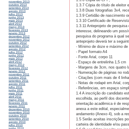
novembro 2013
1.3.7 Cópia do título de eleitor
outubro 2013
setembro 2013
1.3.8 Duas fotografias 3x4, rec
agosto 2013
julho 2013
1.3.9 Certidão de nascimento 
junho 2013
1.3.10 Certificado de Reservist
maio 2013
abril 2013
1.3.11 Anteprojeto de pesquisa
março 2013
fevereiro 2013
interesse, delineando um possív
janeiro 2013
pesquisa do programa à qual se
dezembro 2012
novembro 2012
anteprojeto deverá ter a seguin
outubro 2012
- Mínimo de doze e máximo de v
setembro 2012
agosto 2012
- Papel formato A4
julho 2012
junho 2012
- Fonte Arial, corpo 11
maio 2012
- Espaço de entrelinha 1,5 cm
abril 2012
março 2012
- Margens de 3cm, nos quatro 
fevereiro 2012
janeiro 2012
- Numeração de páginas no roda
novembro 2011
- Citações (com mais de 4 linh
outubro 2011
setembro 2011
- Notas de rodapé em Arial, c
agosto 2011
julho 2011
- Referências, em espaço simp
junho 2011
1.4 A inscrição do candidato e
maio 2011
abril 2011
escolhida, ao perfil dos docent
março 2011
orientação acadêmica é de res
fevereiro 2011
janeiro 2011
anexa a este edital, especialm
dezembro 2010
novembro 2010
andamento (Anexo 4), sob a res
outubro 2010
1.5 Serão aceitas inscrições po
setembro 2010
agosto 2010
carteira de identidade e/ou pa
julho 2010
junho 2010