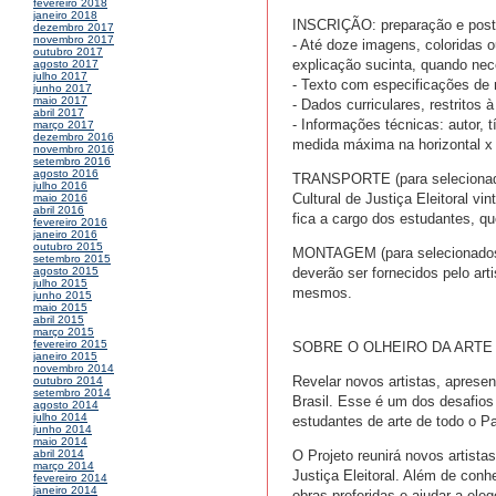
fevereiro 2018
janeiro 2018
INSCRIÇÃO: preparação e posta
dezembro 2017
novembro 2017
- Até doze imagens, coloridas 
outubro 2017
explicação sucinta, quando nece
agosto 2017
julho 2017
- Texto com especificações de
junho 2017
maio 2017
- Dados curriculares, restritos
abril 2017
- Informações técnicas: autor, 
março 2017
dezembro 2016
medida máxima na horizontal x 
novembro 2016
setembro 2016
agosto 2016
TRANSPORTE (para selecionados
julho 2016
Cultural de Justiça Eleitoral 
maio 2016
abril 2016
fica a cargo dos estudantes, qu
fevereiro 2016
janeiro 2016
outubro 2015
MONTAGEM (para selecionados p
setembro 2015
deverão ser fornecidos pelo art
agosto 2015
julho 2015
mesmos.
junho 2015
maio 2015
abril 2015
março 2015
fevereiro 2015
SOBRE O OLHEIRO DA ARTE
janeiro 2015
novembro 2014
Revelar novos artistas, aprese
outubro 2014
setembro 2014
Brasil. Esse é um dos desafios 
agosto 2014
julho 2014
estudantes de arte de todo o Pa
junho 2014
maio 2014
O Projeto reunirá novos artistas
abril 2014
março 2014
Justiça Eleitoral. Além de conhe
fevereiro 2014
janeiro 2014
obras preferidas e ajudar a ele