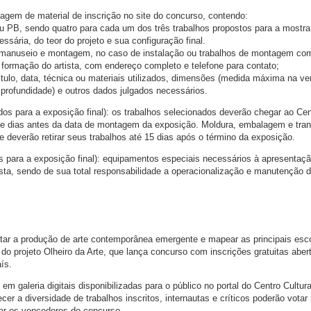
gem de material de inscrição no site do concurso, contendo:
ou PB, sendo quatro para cada um dos três trabalhos propostos para a mostra,
ssária, do teor do projeto e sua configuração final.
 manuseio e montagem, no caso de instalação ou trabalhos de montagem co
 à formação do artista, com endereço completo e telefone para contato;
título, data, técnica ou materiais utilizados, dimensões (medida máxima na ver
profundidade) e outros dados julgados necessários.
 para a exposição final): os trabalhos selecionados deverão chegar ao Cen
vinte dias antes da data de montagem da exposição. Moldura, embalagem e tra
e deverão retirar seus trabalhos até 15 dias após o término da exposição.
ara a exposição final): equipamentos especiais necessários à apresentaç
ista, sendo de sua total responsabilidade a operacionalização e manutenção 
ntar a produção de arte contemporânea emergente e mapear as principais esc
do projeto Olheiro da Arte, que lança concurso com inscrições gratuitas aber
ís.
 em galeria digitais disponibilizadas para o público no portal do Centro Cultura
cer a diversidade de trabalhos inscritos, internautas e críticos poderão votar
ger os vencedores do concurso.