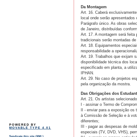
Da Montagem
Art. 16. Caberá exclusivamente 
local onde serão apresentados 
Parágrafo único. As obras selec
de Janeiro, distribuídas confor
Art. 17. A montagem será feita 
tradicionais serão montadas de 
Art. 18. Equipamentos especiais
responsabilidade a operaciona
Art. 19. Trabalhos que exijam 
disponibilidade técnica dos loc
especificado em planta, a uti
IPHAN.
Art. 29. No caso de projetos e
pela organização da mostra.
Das Obrigações dos Estudante
Art. 21. Os artistas selecionad
I - assinar o Termo de Comprom
II - enviar para a exposição o
à Comissão de Seleção e à vota
diferentes;
POWERED BY
III - pagar as despesas de mol
MOVABLE TYPE 4.01
especiais (TV, DVD, VHS), perm
Syndicate this site (XML)