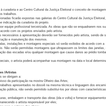
à curadoria e ao Centro Cultural da Justiça Eleitoral o conceito de montagem
os trabalhos.
ionadas ficarão expostas nas galerias do Centro Cultural da Justiça Eleitoral,
me indicação da curadoria do projeto.
por equipe profissional terceirizada. As obras que não se enquadrarem nos su
acordo com os projetos enviados pelo artista.
 necessários à apresentação deverão ser fornecidos pelo artista, sendo de s
lização e manutenção dos mesmos.
salas, instalações e montagens especiais só serão exibidos de acordo com a
ais. Não serão permitidas montagens que ultrapassem os limites das janelas, 
lização das escadas e/ou qualquer montagem que cause danos ao prédio tomb
speciais, o artista poderá acompanhar sua montagem na data e local determin
s /Artistas
os se obrigam a:
isso da participação na mostra Olheiro das Artes;
s trabalhos apresentados no dossiê na mesma técnica e linguagem dos encam
ção pública, não sendo permitido substituí-los por obras com características
duras, embalagem e transporte das obras (ida e volta) e fornecer equipamento
anecendo o artista responsável por eles;