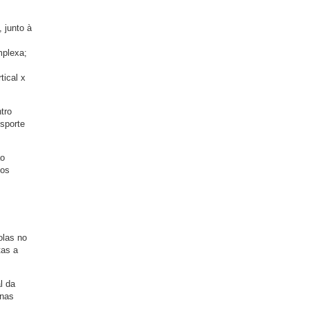
 junto à
mplexa;
tical x
tro
nsporte
ão
dos
olas no
tas a
l da
 nas