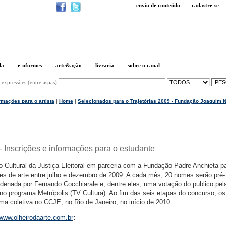
envio de conteúdo
cadastre-se
da
e-nformes
arte&ação
livraria
sobre o canal
 expressões (entre aspas)
rmações para o artista
|
Home
|
Selecionados para o Trajetórias 2009 - Fundação Joaquim 
- Inscrições e informações para o estudante
 Cultural da Justiça Eleitoral em parceria com a Fundação Padre Anchieta p
s de arte entre julho e dezembro de 2009. A cada mês, 20 nomes serão pré-
denada por Fernando Cocchiarale e, dentre eles, uma votação do publico pela
 no programa Metrópolis (TV Cultura). Ao fim das seis etapas do concurso, os
ma coletiva no CCJE, no Rio de Janeiro, no início de 2010.
www.olheirodaarte.com.br
: