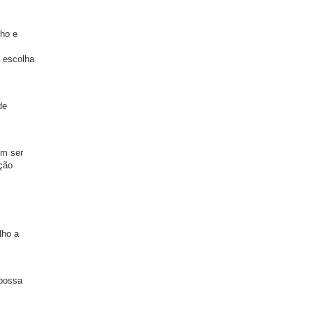
lho e
a escolha
de
em ser
ição
lho a
 possa