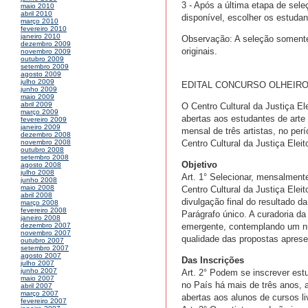
3 - Após a última etapa de sel
maio 2010
abril 2010
disponível, escolher os estudant
março 2010
fevereiro 2010
janeiro 2010
Observação: A seleção somente 
dezembro 2009
originais.
novembro 2009
outubro 2009
setembro 2009
agosto 2009
julho 2009
EDITAL CONCURSO OLHEIRO
junho 2009
maio 2009
abril 2009
O Centro Cultural da Justiça Ele
março 2009
abertas aos estudantes de arte 
fevereiro 2009
janeiro 2009
mensal de três artistas, no pe
dezembro 2008
Centro Cultural da Justiça Elei
novembro 2008
outubro 2008
setembro 2008
Objetivo
agosto 2008
julho 2008
Art. 1° Selecionar, mensalment
junho 2008
maio 2008
Centro Cultural da Justiça Elei
abril 2008
divulgação final do resultado da
março 2008
fevereiro 2008
Parágrafo único. A curadoria d
janeiro 2008
emergente, contemplando um núm
dezembro 2007
novembro 2007
qualidade das propostas apres
outubro 2007
setembro 2007
agosto 2007
Das Inscrições
julho 2007
junho 2007
Art. 2° Podem se inscrever estu
maio 2007
no País há mais de três anos, 
abril 2007
março 2007
abertas aos alunos de cursos li
fevereiro 2007