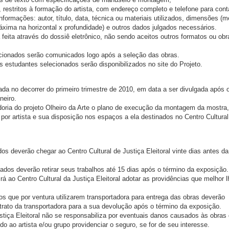
s, restritos à formação do artista, com endereço completo e telefone para cont
nformações: autor, título, data, técnica ou materiais utilizados, dimensões (
xima na horizontal x profundidade) e outros dados julgados necessários.
 feita através do dossiê eletrônico, não sendo aceitos outros formatos ou obr
lecionados serão comunicados logo após a seleção das obras.
 estudantes selecionados serão disponibilizados no site do Projeto.
zada no decorrer do primeiro trimestre de 2010, em data a ser divulgada após 
neiro.
doria do projeto Olheiro da Arte o plano de execução da montagem da mostra,
or artista e sua disposição nos espaços a ela destinados no Centro Cultural
dos deverão chegar ao Centro Cultural de Justiça Eleitoral vinte dias antes da
ados deverão retirar seus trabalhos até 15 dias após o término da exposição.
rá ao Centro Cultural da Justiça Eleitoral adotar as providências que melhor l
os que por ventura utilizarem transportadora para entrega das obras deverão
rato da transportadora para a sua devolução após o término da exposição.
ustiça Eleitoral não se responsabiliza por eventuais danos causados às obras
do ao artista e/ou grupo providenciar o seguro, se for de seu interesse.