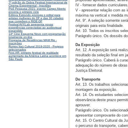
7ª edição do Dobra Festival Internacional de
IV - fornecer dados curriculare
Cinema Experimental - Inscriões
Pivô Pesquisa 2021: evento Campo Aberto
V - apresentar relação com as i
encerra o primeiro ciclo
máxima na vertical x medida má
Editora Estrondo prorroga o edital para
artistas mulheres do DF e das 30 cidades
Art. 9°. A seleção somente será
que compõem o RIDE-DF
Festival AVXLab apresenta novas
originais para esta finalidade.
experiências conectadas ao audiovisual
Art. 10. Todos os inscritos se
expandido
14º Cine Esquema Novo com programação
Parágrafo único. Os dossiês dos
totalmente on-line
Programa de Residências MAM Rio -
Inscrições
Da Exposição
Rumos Itaú Cultural 2019-2020 - Projetos
Art. 12. A exposição será reali
selecionados
Fest.AR: primeiro festival de realidade
resultado da seleção final em ja
aumentada da América Latina acontece em
São Paulo
Parágrafo único. Caberá à cura
adequação do número de obras p
Justiça Eleitoral.
Do Transporte
Art. 13. Os trabalhos seleciona
montagem da exposição.
Art. 14. Os estudantes selecion
observância deste prazo permiti
aprouver.
Parágrafo único. Os selecionad
apresentar comprovante do cont
Art. 15. O Centro Cultural da J
o percurso do transporte, caben