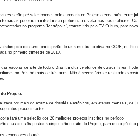
ipantes serão pré-selecionados pela curadoria do Projeto a cada mês, entre ju
nternautas poderão manifestar sua preferência e votar nos três melhores. Os
presentados no programa “Metrópolis”, transmitido pela TV Cultura, para nov
velados pelo concurso participarão de uma mostra coletiva no CCJE, no Rio 
zada no primeiro trimestre de 2010.
das escolas de arte de todo o Brasil, inclusive alunos de cursos livres. Pod
ciliados no País há mais de três anos. Não é necessário ter realizado expos
ão.
 do Projeto:
ealizada por meio do exame de dossiês eletrônicos, em etapas mensais, de ju
 seguintes procedimentos:
adoria fará uma seleção dos 20 melhores projetos inscritos no período.
rão seus dossiês postos à disposição no site do Projeto, para que o público
o os vencedores do mês.