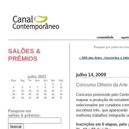
comunidade
agen
Pesquise por palavras e/ou
SALÕES &
PRÊMIOS
« SPA das Artes - Inscrições e info
julho 14, 2009
julho 2021
Dom
Seg
Ter
Qua
Qui
Sex
Sab
Concurso Olheiro da Arte 
1
2
3
4
5
6
7
8
9
10
11
12
13
14
15
16
17
Concurso promovido pelo Centro
18
19
20
21
22
23
24
25
26
27
28
29
30
31
mapear a produção de estudante
selecionados por curadoria coor
escolherá três, que aparecerão
Pesquise em
melhores trabalhos integrarão u
salões & prêmios:
Inscrições em 6 etapas, pelo