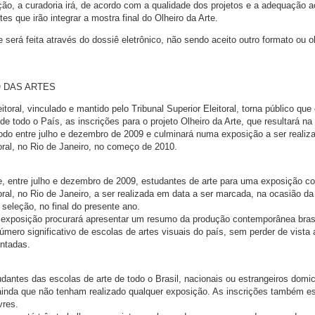
eção, a curadoria irá, de acordo com a qualidade dos projetos e a adequação 
es que irão integrar a mostra final do Olheiro da Arte.
será feita através do dossiê eletrônico, não sendo aceito outro formato ou o
 DAS ARTES
itoral, vinculado e mantido pelo Tribunal Superior Eleitoral, torna público que
de todo o País, as inscrições para o projeto Olheiro da Arte, que resultará na
ríodo entre julho e dezembro de 2009 e culminará numa exposição a ser realiz
toral, no Rio de Janeiro, no começo de 2010.
e, entre julho e dezembro de 2009, estudantes de arte para uma exposição co
toral, no Rio de Janeiro, a ser realizada em data a ser marcada, na ocasião da
 seleção, no final do presente ano.
a exposição procurará apresentar um resumo da produção contemporânea brasi
ero significativo de escolas de artes visuais do país, sem perder de vista 
entadas.
dantes das escolas de arte de todo o Brasil, nacionais ou estrangeiros domic
ainda que não tenham realizado qualquer exposição. As inscrições também e
vres.