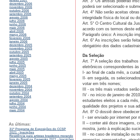
Art. 3° Os artistas poderão ins
janeiro 2007
dezembro 2006
poderá ser selecionado e subm
novembro 2006
outubro 2006
Art. 4° Não serão aceitas obras
setembro 2006
integridade física do local ou do
agosto 2006
julho 2006
Art. 5° O Centro Cultural da Jus
junho 2006
maio 2006
acordo com os termos deste edi
abril 2006
Parágrafo único: A inscrição im
março 2006
fevereiro 2006
Art. 6° As inscrições serão fei
janeiro 2006
dezembro 2005
obrigatório dos dados cadastrai
novembro 2005
outubro 2005
Da Seleção
setembro 2005
agosto 2005
Art. 7° A seleção dos trabalho
julho 2005
junho 2005
eletrônicos correspondentes às 
maio 2005
I- ao final de cada mês, a cura
abril 2005
março 2005
II- em seguida, os selecionados
fevereiro 2005
janeiro 2005
votar em três nomes;
dezembro 2004
III - os três mais votados serã
novembro 2004
outubro 2004
IV - no início de janeiro de 201
setembro 2004
estudantes eleitos a cada mês, 
agosto 2004
julho 2004
qualidade dos projetos e sua a
junho 2004
maio 2004
Art. 8° O dossiê deve obedecer
I - ser enviado por internet por 
II – conter até doze imagens, c
As últimas:
mostra, junto à explicação suci
31º Programa de Exposições do CCSP
2021 - Inscrições
III - no caso de instalação ou
Residência para artistas brasileiros morando
propostas apresentadas, atrav
fora do Brasil na Gasworks 2021 - Inscrições