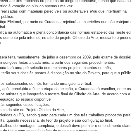
crever até três trabalhos ou projetos ao longo do concurso, sendo que cada au
etido à votação do público apenas uma vez.
 realizadas com materiais perecíveis ou adulteráveis e/ou que interfiram na
 público.
tiça Eleitoral, por meio da Curadoria, rejeitará as inscrições que não estejam
tal.
plica na automática e plena concordância das normas estabelecidas neste edi
tas somente pela internet, no site do projeto Olheiro da Arte, mediante o pree
s.
s será feita mensalmente, de julho a dezembro de 2009, pelo exame de dossiê
inscrições feitas a cada mês, a partir dos seguintes procedimentos:
doria fará uma pré-seleção dos melhores projetos inscritos no mês;
 terão seus dossiês postos à disposição no site do Projeto, para que o públi
o os selecionados do mês formando uma galeria virtual.
0, após concluída a última etapa da seleção, a Curadoria irá escolher, entre os
os artistas que integrarão a mostra final do Olheiro da Arte, de acordo com a
dequação ao espaço disponível.
 às seguintes especificações:
meio do site do Projeto Olheiro da Arte;
oloridas ou PB, sendo quatro para cada um dos três trabalhos propostos para
nta, quando necessária, do teor do projeto e sua configuração final.
 trabalhos de montagem complexa, o dossiê deve permitir o entendimento claro
és de texto com especificações de manuseio e montagem;