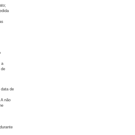
ato;
medida
as
o
 a
 de
 data de
 A não
he
 durante