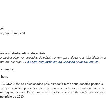
oral
tro, São Paulo - SP
bre o custo-benefício de editais
caráter objetivo, copiadas do edital, servem para ajudar o artista iniciante a
vento em questão.
Leia sobre esta iniciativa do Canal no Salões&Prêmios.
: nenhum.
nhum.
NADOS: os selecionados pela curadoria terão seus dossiês postos à
para que o público possa votar em três nomes; os três mais votados serão os
uma galeria virtual. Dentre os mais votados de cada mês, serão escolhidos
no início de 2010.