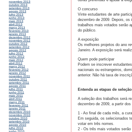
novembro 2013
outubro 2013
setembro 2013
O concurso
agosto 2013
Vinte estudantes de arte partic
julho 2013
junho 2013
dezembro de 2009. Depois, os i
maio 2013
trabalhos mais votados serão a
abril 2013
março 2013
do público.
fevereiro 2013
janeiro 2013
dezembro 2012
A exposição
novembro 2012
outubro 2012
Os melhores projetos do ano re
setembro 2012
Janeiro. A exposição será reali
agosto 2012
julho 2012
junho 2012
Quem pode participar
maio 2012
abril 2012
Podem se inscrever estudantes 
março 2012
nacionais ou estrangeiros, domi
fevereiro 2012
janeiro 2012
anterior. Não há taxa de inscriç
novembro 2011
outubro 2011
setembro 2011
agosto 2011
Entenda as etapas de seleção
julho 2011
junho 2011
maio 2011
A seleção dos trabalhos será r
abril 2011
março 2011
dezembro de 2009, a partir dos
fevereiro 2011
janeiro 2011
dezembro 2010
1 - Ao final de cada mês, a cur
novembro 2010
Em seguida, os selecionados te
outubro 2010
setembro 2010
votar em três nomes.
agosto 2010
julho 2010
2 - Os três mais votados serã
junho 2010