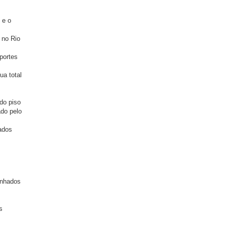
 e o
 no Rio
portes
ua total
do piso
ado pelo
ados
inhados
s