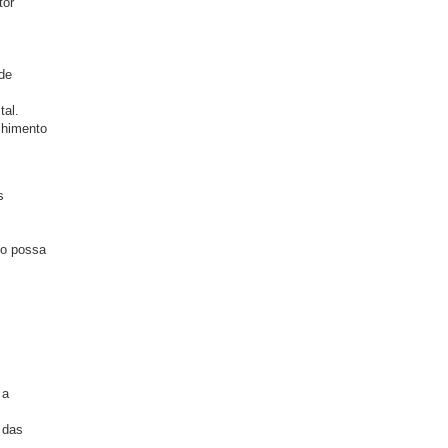
tor
 de
tal.
nchimento
s
co possa
 a
 das