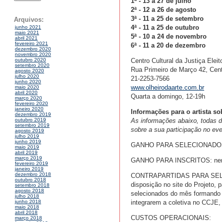
1ª - 13 a 27 de julho
2ª - 12 a 26 de agosto
3ª - 11 a 25 de setembro
Arquivos:
4ª - 11 a 25 de outubro
junho 2021
maio 2021
5ª - 10 a 24 de novembro
abril 2021
fevereiro 2021
6ª - 11 a 20 de dezembro
dezembro 2020
novembro 2020
Centro Cultural da Justiça Eleit
outubro 2020
setembro 2020
Rua Primeiro de Março 42, Cen
agosto 2020
julho 2020
21-2253-7566
junho 2020
www.olheirodaarte.com.br
maio 2020
abril 2020
Quarta a domingo, 12-19h
março 2020
fevereiro 2020
janeiro 2020
Informações para o artista so
dezembro 2019
As informações abaixo, todas de 
outubro 2019
setembro 2019
sobre a sua participação no e
agosto 2019
julho 2019
junho 2019
GANHO PARA SELECIONADOS
maio 2019
abril 2019
março 2019
GANHO PARA INSCRITOS: ne
fevereiro 2019
janeiro 2019
dezembro 2018
CONTRAPARTIDAS PARA SELECIO
outubro 2018
disposição no site do Projeto, 
setembro 2018
agosto 2018
selecionados do mês formando 
julho 2018
integrarem a coletiva no CCJE, 
junho 2018
maio 2018
abril 2018
CUSTOS OPERACIONAIS:
março 2018