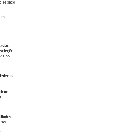
ao espaço
bras
 estão
 seleção
ada no
letiva no
leira
a
iliados
stão