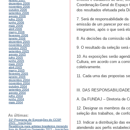
janeiro 2007
dezembro 2006
Coordenação-Geral do Espaço C
novembro 2006
dos resultados efetuada pela Dir
outubro 2006
setembro 2006
agosto 2006
7. Será de responsabilidade d
julho 2006
junho 2006
emissão de um parecer por escr
maio 2006
integrantes, após o que será e
abril 2006
março 2006
fevereiro 2006
8. As decisões da comissão são 
janeiro 2006
dezembro 2005
novembro 2005
9. O resultado da seleção será
outubro 2005
setembro 2005
agosto 2005
10. As exposições serão agenda
julho 2005
junho 2005
Cultura, em acordo com a comis
maio 2005
coletivamente.
abril 2005
março 2005
fevereiro 2005
11. Cada uma das propostas sele
janeiro 2005
dezembro 2004
novembro 2004
outubro 2004
III. DAS RESPONSABILIDAD
setembro 2004
agosto 2004
julho 2004
A. Da FUNDAJ – Diretoria de Cu
junho 2004
maio 2004
12. Designar os membros da com
seleção dos trabalhos, de conf
As últimas:
31º Programa de Exposições do CCSP
13. Indicar a distribuição das
2021 - Inscrições
Residência para artistas brasileiros morando
atendendo aos perfis estabelec
fora do Brasil na Gasworks 2021 - Inscrições