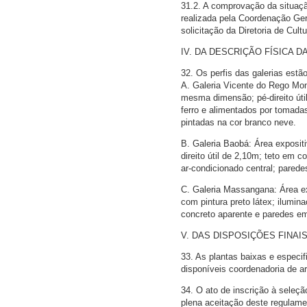
31.2. A comprovação da situação
realizada pela Coordenação Ger
solicitação da Diretoria de Cult
IV. DA DESCRIÇÃO FÍSICA 
32. Os perfis das galerias estão
A. Galeria Vicente do Rego Mon
mesma dimensão; pé-direito úti
ferro e alimentados por tomada
pintadas na cor branco neve.
B. Galeria Baobá: Área exposit
direito útil de 2,10m; teto em 
ar-condicionado central; parede
C. Galeria Massangana: Área ex
com pintura preto látex; ilumi
concreto aparente e paredes em
V. DAS DISPOSIÇÕES FINAI
33. As plantas baixas e especi
disponíveis coordenadoria de ar
34. O ato de inscrição à seleç
plena aceitação deste regulame