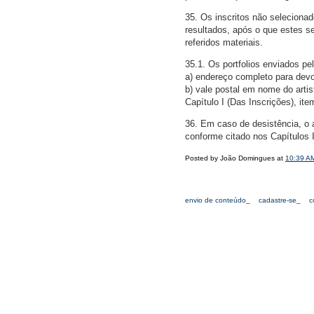
35. Os inscritos não selecionado
resultados, após o que estes s
referidos materiais.
35.1. Os portfolios enviados p
a) endereço completo para dev
b) vale postal em nome do arti
Capítulo I (Das Inscrições), item
36. Em caso de desistência, o a
conforme citado nos Capítulos I
Posted by João Domingues at
10:39 A
envio de conteúdo_
cadastre-se_
c