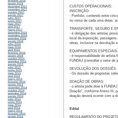
fevereiro 2018
janeiro 2018
CUSTOS OPERACIONAIS:
dezembro 2017
novembro 2017
INSCRIÇÃO:
outubro 2017
- Portfolio, contendo entre cin
agosto 2017
julho 2017
no verso de cada uma delas: aut
junho 2017
maio 2017
abril 2017
TRANSPORTE, SEGURO E E
março 2017
dezembro 2016
- é obrigação dos artistas provi
novembro 2016
local da exposição, passagens 
setembro 2016
agosto 2016
obras, inclusive na devolução e 
julho 2016
maio 2016
abril 2016
EQUIPAMENTOS ESPECIAIS:
fevereiro 2016
- é responsabilidade do artista
janeiro 2016
outubro 2015
FUNDAJ (consultar o setor de a
setembro 2015
agosto 2015
julho 2015
DEVOLUÇÃO DOS DOSSIÊS:
junho 2015
- Os dossiês de propostas sele
maio 2015
abril 2015
março 2015
DOAÇÃO DE OBRAS:
fevereiro 2015
janeiro 2015
- o artista pode doar à FUNDAJ
novembro 2014
Doação", conforme Anexo III, pa
outubro 2014
setembro 2014
doação deverá ocorrer com a di
agosto 2014
julho 2014
junho 2014
maio 2014
abril 2014
Edital
março 2014
fevereiro 2014
REGULAMENTO DO PROJETO
janeiro 2014