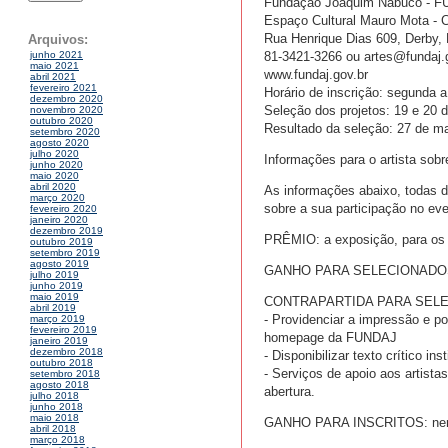
Fundação Joaquim Nabuco - FUN
Espaço Cultural Mauro Mota - 
Rua Henrique Dias 609, Derby,
Arquivos:
81-3421-3266 ou artes@fundaj.
junho 2021
maio 2021
www.fundaj.gov.br
abril 2021
fevereiro 2021
Horário de inscrição: segunda a
dezembro 2020
Seleção dos projetos: 19 e 20 
novembro 2020
outubro 2020
Resultado da seleção: 27 de m
setembro 2020
agosto 2020
julho 2020
Informações para o artista sobr
junho 2020
maio 2020
abril 2020
As informações abaixo, todas de 
março 2020
sobre a sua participação no e
fevereiro 2020
janeiro 2020
dezembro 2019
PRÊMIO: a exposição, para os
outubro 2019
setembro 2019
agosto 2019
GANHO PARA SELECIONADOS: R$ 2
julho 2019
junho 2019
maio 2019
CONTRAPARTIDA PARA SELECI
abril 2019
- Providenciar a impressão e p
março 2019
fevereiro 2019
homepage da FUNDAJ
janeiro 2019
dezembro 2018
- Disponibilizar texto crítico in
outubro 2018
- Serviços de apoio aos artis
setembro 2018
agosto 2018
abertura.
julho 2018
junho 2018
maio 2018
GANHO PARA INSCRITOS: ne
abril 2018
março 2018