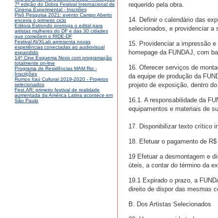
requerido pela obra.
7ª edição do Dobra Festival Internacional de
Cinema Experimental - Inscriões
Pivô Pesquisa 2021: evento Campo Aberto
14. Definir o calendário das ex
encerra o primeiro ciclo
Editora Estrondo prorroga o edital para
selecionados, e providenciar 
artistas mulheres do DF e das 30 cidades
que compõem o RIDE-DF
Festival AVXLab apresenta novas
15. Providenciar a impressão e
experiências conectadas ao audiovisual
homepage da FUNDAJ, com base 
expandido
14º Cine Esquema Novo com programação
totalmente on-line
16. Oferecer serviços de monta
Programa de Residências MAM Rio -
Inscrições
da equipe de produção da FUND
Rumos Itaú Cultural 2019-2020 - Projetos
projeto de exposição, dentro d
selecionados
Fest.AR: primeiro festival de realidade
aumentada da América Latina acontece em
16.1. A responsabilidade da FU
São Paulo
equipamentos e materiais de su
17. Disponibilizar texto crítico 
18. Efetuar o pagamento de R$ 2
19 Efetuar a desmontagem e dis
úteis, a contar do término da e
19.1 Expirado o prazo, a FUNDA
direito de dispor das mesmas c
B. Dos Artistas Selecionados