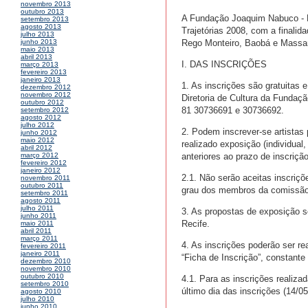
novembro 2013
outubro 2013
A Fundação Joaquim Nabuco - FU
setembro 2013
agosto 2013
Trajetórias 2008, com a finalid
julho 2013
Rego Monteiro, Baobá e Massan
junho 2013
maio 2013
abril 2013
I. DAS INSCRIÇÕES
março 2013
fevereiro 2013
janeiro 2013
1. As inscrições são gratuitas 
dezembro 2012
novembro 2012
Diretoria de Cultura da Fundaç
outubro 2012
81 30736691 e 30736692.
setembro 2012
agosto 2012
julho 2012
2. Podem inscrever-se artistas 
junho 2012
maio 2012
realizado exposição (individua
abril 2012
anteriores ao prazo de inscriç
março 2012
fevereiro 2012
janeiro 2012
2.1. Não serão aceitas inscri
novembro 2011
outubro 2011
grau dos membros da comissão
setembro 2011
agosto 2011
julho 2011
3. As propostas de exposição s
junho 2011
Recife.
maio 2011
abril 2011
março 2011
4. As inscrições poderão ser r
fevereiro 2011
janeiro 2011
“Ficha de Inscrição”, constant
dezembro 2010
novembro 2010
outubro 2010
4.1. Para as inscrições realiz
setembro 2010
último dia das inscrições (14/
agosto 2010
julho 2010
junho 2010