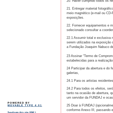
20. Haver cumprido todos os req
21. Entregar material fotográfic
meio magnético (e-mail ou CD-R
exposições.
22. Fornecer equipamentos e m
selecionado consultar a coorde
22.1 Assumir total e exclusiva
serem utilizados na exposição 
a Fundação Joaquim Nabuco de e
23 Assinar “Termo de Compromi
estabelecidas para a realizaçã
24 Participar da abertura e do
galerias,
24.1 Para os artistas residentes
24.2 Para todos os efeitos, ser
tanto na ocasião de abertura, 
um servidor da FUNDAJ e ocasio
POWERED BY
25 Doar à FUNDAJ (opcionalmen
MOVABLE TYPE 4.01
conforme Anexo III, passando es
Syndicate this site (XML)