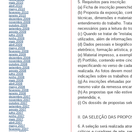
5. Requisitos para inscrição:
maio 2010
abril 2010
(a) Ficha de inscrição preenchi
março 2010
(b) Proposta da exposição, cont
fevereiro 2010
janeiro 2010
técnicas, dimensões e materiai
dezembro 2009
novembro 2009
entendimento do trabalho. Trat
outubro 2009
necessários para a leitura do t
setembro 2009
agosto 2009
(c) Quando se tratar de “insta
julho 2009
junho 2009
utilizados, além de informaçõe
maio 2009
(d) Dados pessoais e biográfico
abril 2009
março 2009
eletrônico, formação artística, 
fevereiro 2009
(e) Material impresso, a exemplo
janeiro 2009
dezembro 2008
(f) Portfólio, contendo entre c
novembro 2008
outubro 2008
especificando no verso de cada 
setembro 2008
realizada. As fotos devem mostr
agosto 2008
julho 2008
indicações sobre os trabalhos d
junho 2008
maio 2008
(g) As inscrições efetuadas po
abril 2008
mesmo valor da remessa encamin
março 2008
fevereiro 2008
(h) As propostas que não estiv
janeiro 2008
dezembro 2007
pretendida; e,
novembro 2007
(i) Os dossiês de propostas se
outubro 2007
setembro 2007
agosto 2007
julho 2007
junho 2007
II. DA SELEÇÃO DAS PROP
maio 2007
abril 2007
6. A seleção será realizada atr
março 2007
fevereiro 2007
críticos e curadores de arte, 