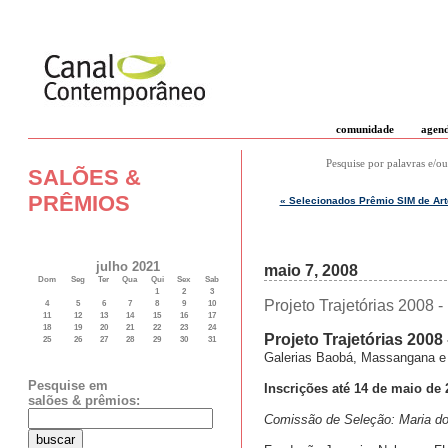
comunidade
agen
Pesquise por palavras e/ou
SALÕES &
PRÊMIOS
« Selecionados Prêmio SIM de Art
julho 2021
maio 7, 2008
Dom
Seg
Ter
Qua
Qui
Sex
Sab
1
2
3
Projeto Trajetórias 2008 -
4
5
6
7
8
9
10
11
12
13
14
15
16
17
18
19
20
21
22
23
24
Projeto Trajetórias 200
25
26
27
28
29
30
31
Galerias Baobá, Massangana e 
Pesquise em
Inscrições até 14 de maio de 
salões & prêmios:
Comissão de Seleção: Maria do